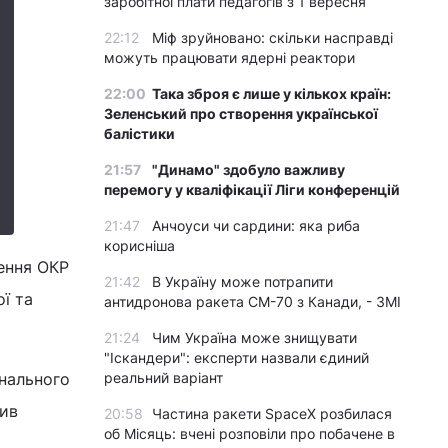
заробітної плати педагогів з 1 вересня
22:12
Міф зруйновано: скільки насправді
можуть працювати ядерні реактори
22:00
Така зброя є лише у кількох країн:
Зеленський про створення української
балістики
21:57
"Динамо" здобуло важливу
перемогу у кваліфікації Ліги конференцій
21:47
Анчоуси чи сардини: яка риба
корисніша
ення ОКР
21:42
В Україну може потрапити
ї та
антидронова ракета CM-70 з Канади, - ЗМІ
21:24
Чим Україна може знищувати
"Іскандери": експерти назвали єдиний
онального
реальний варіант
вив
20:58
Частина ракети SpaceX розбилася
об Місяць: вчені розповіли про побачене в