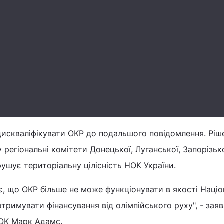
искваліфікувати ОКР до подальшого повідомлення. Ріш
регіональні комітети Донецької, Луганської, Запорізько
ушує територіальну цілісність НОК України.
, що ОКР більше не може функціонувати в якості Наці
отримувати фінансування від олімпійського руху", - зая
ОК Марк Адамс.