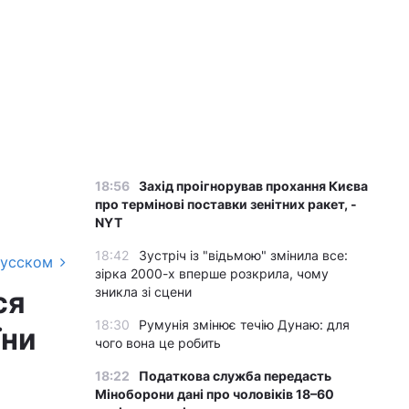
18:56
Захід проігнорував прохання Києва
про термінові поставки зенітних ракет, -
NYT
18:42
Зустріч із "відьмою" змінила все:
русском
зірка 2000-х вперше розкрила, чому
зникла зі сцени
ся
18:30
Румунія змінює течію Дунаю: для
їни
чого вона це робить
18:22
Податкова служба передасть
Міноборони дані про чоловіків 18–60