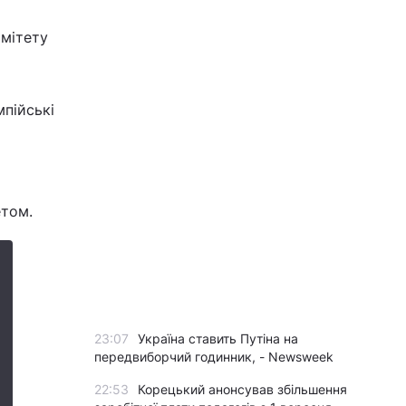
омітету
мпійські
етом.
23:07
Україна ставить Путіна на
передвиборчий годинник, - Newsweek
22:53
Корецький анонсував збільшення