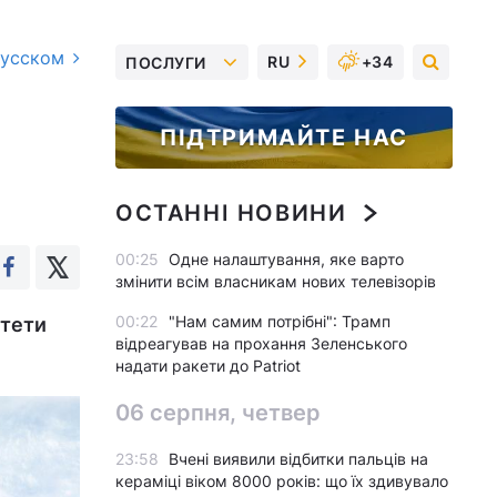
русском
RU
+34
ПОСЛУГИ
ПІДТРИМАЙТЕ НАС
ОСТАННІ НОВИНИ
00:25
Одне налаштування, яке варто
змінити всім власникам нових телевізорів
00:22
"Нам самим потрібні": Трамп
ітети
відреагував на прохання Зеленського
надати ракети до Patriot
06 серпня, четвер
23:58
Вчені виявили відбитки пальців на
кераміці віком 8000 років: що їх здивувало