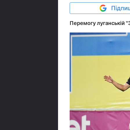
Підпиш
Перемогу луганській "З