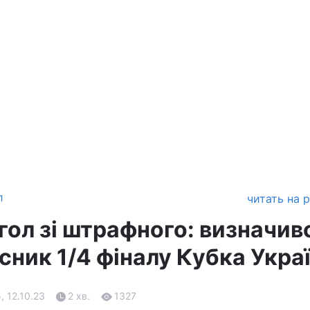
л
читать на 
гол зі штрафного: визначив
сник 1/4 фіналу Кубка Укра
, 12.10.23
2 хв.
1327