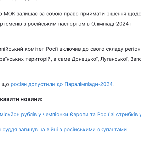
о МОК залишає за собою право приймати рішення щодо
тсменів з російським паспортом в Олімпіаді-2024 і
пійський комітет Росії включив до свого складу регіон
раїнських територій, а саме Донецької, Луганської, Зап
.
, що
росіян допустили до Паралімпіади-2024
.
кавити новини:
льйон рублів у чемпіонки Європи та Росії зі стрибків 
 суддя загинув на війні з російськими окупантами