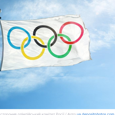
торонив олімпійський комітет Росії / фото
ua.depositphotos.com