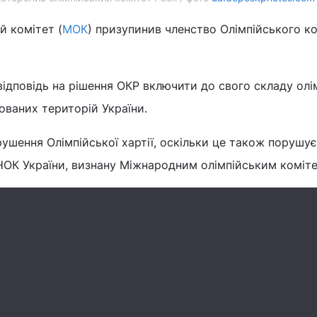
й комітет (
МОК
) призупинив членство Олімпійського к
відповідь на рішення ОКР включити до свого складу олі
ваних територій України.
рушення Олімпійської хартії, оскільки це також порушує
 НОК України, визнану Міжнародним олімпійським коміт