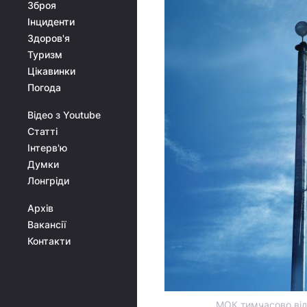
Зброя
Інциденти
Здоров'я
Туризм
Цікавинки
Погода
Відео з Youtube
Статті
Інтерв'ю
Думки
Лонгріди
Архів
Вакансії
Контакти
МОК тимчасово відс