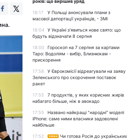
років: що вирішив уряд
18:17
У Польщі анонсували плани з
масової депортації українців, - ЗМІ
ина.
18:04
У Україні з'явиться нове свято: що
будуть відзначати 8 серпня
18:00
Гороскоп на 7 серпня за картами
Таро: Водоліям - вибір, Близнюкам -
прискорення
17:58
У Єврокомісії відреагували на заяву
Зеленського про скорочення поставок
ракет
17:55
7 продуктів, у яких корисних жирів
набагато більше, ніж в авокадо
17:55
Названо найкращі "народні" моделі
iPhone: саме ними власники задоволені
найбільше
17:52
Чи готова Росія до українських
УНІАН