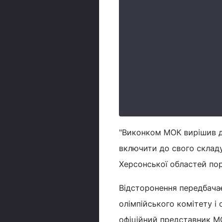
"Виконком МОК вирішив д
включити до свого складу 
Херсонської областей пор
Відсторонення передбачає
олімпійського комітету і 
офіційний представник М