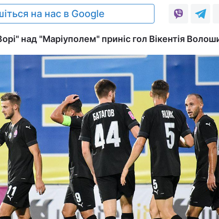
іться на нас в Google
орі" над "Маріуполем" приніс гол Вікентія Волош