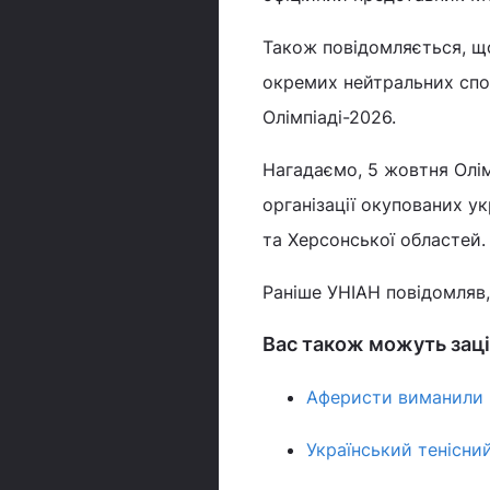
Також повідомляється, щ
окремих нейтральних спор
Олімпіаді-2026.
Нагадаємо, 5 жовтня Олім
організації окупованих ук
та Херсонської областей
Раніше УНІАН повідомляв
Вас також можуть заці
Аферисти виманили мі
Український тенісний