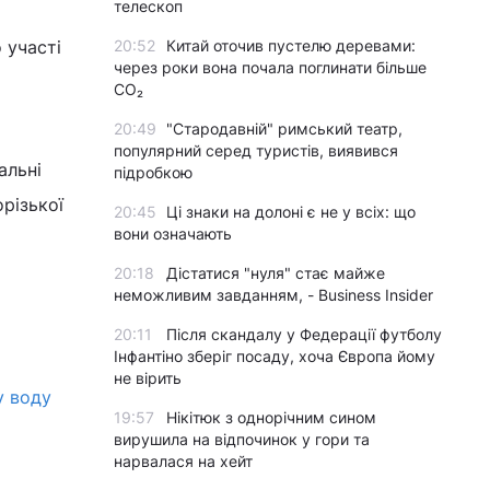
телескоп
 участі
20:52
Китай оточив пустелю деревами:
через роки вона почала поглинати більше
CO₂
20:49
"Стародавній" римський театр,
популярний серед туристів, виявився
альні
підробкою
орізької
20:45
Ці знаки на долоні є не у всіх: що
вони означають
20:18
Дістатися "нуля" стає майже
неможливим завданням, - Business Insider
20:11
Після скандалу у Федерації футболу
Інфантіно зберіг посаду, хоча Європа йому
не вірить
у воду
19:57
Нікітюк з однорічним сином
вирушила на відпочинок у гори та
нарвалася на хейт