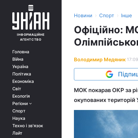
›
›
Новини
Спорт
Інше
Офіційно: М
ІНФОРМАЦІЙНЕ
Олімпійськог
АГЕНТСТВО
Головна
Володимир Медяник
Війна
17:09
Україна
Підпиш
Політика
Економіка
Світ
МОК покарав ОКР за рі
Екологія
окупованих територій 
Регіони
Спорт
Наука
Техно і зв'язок
Лайт