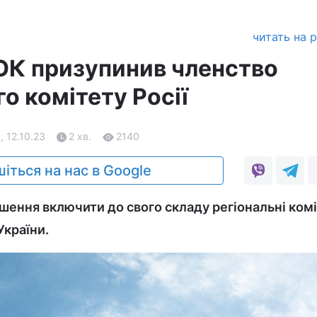
читать на 
ОК призупинив членство
о комітету Росії
, 12.10.23
2 хв.
2140
іться на нас в Google
шення включити до свого складу регіональні ком
України.