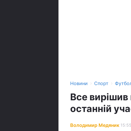
›
›
Новини
Спорт
Футбо
Все вирішив 
останній уча
Володимир Медяник
15:55