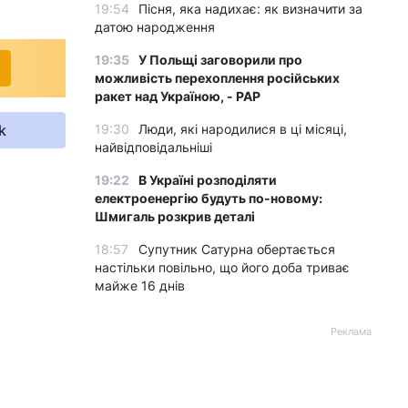
19:54
Пісня, яка надихає: як визначити за
датою народження
19:35
У Польщі заговорили про
можливість перехоплення російських
ракет над Україною, - PAP
k
19:30
Люди, які народилися в ці місяці,
найвідповідальніші
19:22
В Україні розподіляти
електроенергію будуть по-новому:
Шмигаль розкрив деталі
18:57
Супутник Сатурна обертається
настільки повільно, що його доба триває
майже 16 днів
Реклама