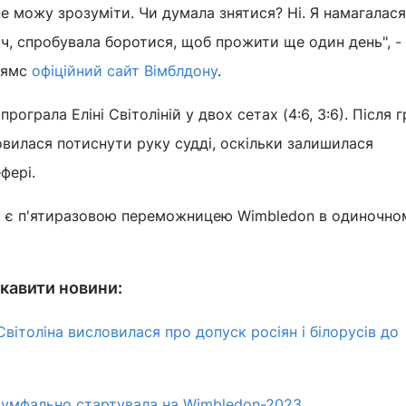
не можу зрозуміти. Чи думала знятися? Ні. Я намагалася
тч, спробувала боротися, щоб прожити ще один день", -
льямс
офіційний сайт Вімблдону
.
рограла Еліні Світоліній у двох сетах (4:6, 3:6). Після 
вилася потиснути руку судді, оскільки залишилася
фері.
с є п'ятиразовою переможницею Wimbledon в одиночно
кавити новини:
Світоліна висловилася про допуск росіян і білорусів до
іумфально стартувала на Wimbledon-2023