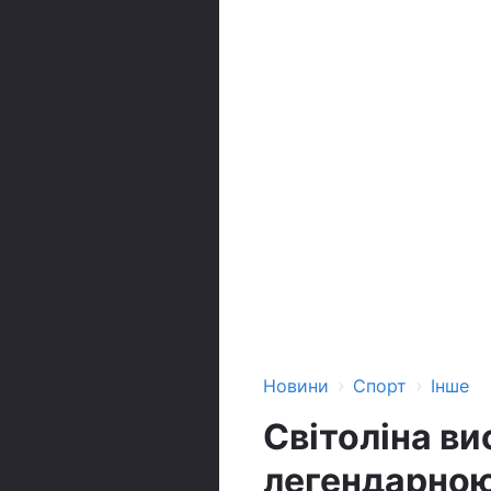
›
›
Новини
Спорт
Інше
Світоліна в
легендарною