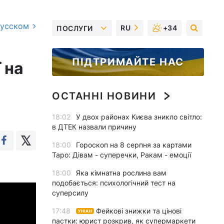
русском
RU
+34
ПОСЛУГИ
ПІДТРИМАЙТЕ НАС
 на
ОСТАННІ НОВИНИ
18:02
У двох районах Києва зникло світло:
в ДТЕК назвали причину
18:00
Гороскоп на 8 серпня за картами
Таро: Дівам - суперечки, Ракам - емоції
18:00
Яка кімнатна рослина вам
подобається: психологічний тест на
суперсилу
17:48
Фейкові знижки та цінові
УНІАН
пастки: юрист розкрив, як супермаркети