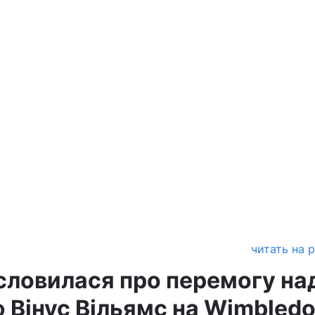
читать на 
исловилася про перемогу на
 Вінус Вільямс на Wimbled