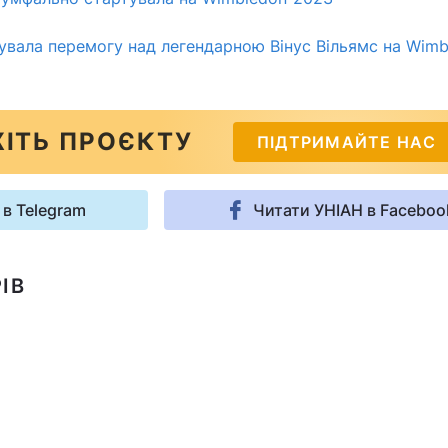
увала перемогу над легендарною Вінус Вільямс на Wimb
ІТЬ ПРОЄКТУ
ПІДТРИМАЙТЕ НАС
 в Telegram
Читати УНІАН в Faceboo
ІВ