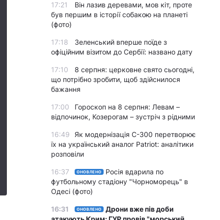
17:21
Він лазив деревами, мов кіт, проте
був першим в історії собакою на планеті
(фото)
17:18
Зеленський вперше поїде з
офіційним візитом до Сербії: названо дату
17:10
8 серпня: церковне свято сьогодні,
що потрібно зробити, щоб здійснилося
бажання
17:00
Гороскоп на 8 серпня: Левам –
відпочинок, Козерогам – зустріч з рідними
16:49
Як модернізація С-300 перетворює
їх на український аналог Patriot: аналітики
розповіли
16:37
Росія вдарила по
ОНОВЛЕНО
футбольному стадіону "Чорноморець" в
Одесі (фото)
16:31
Дрони вже пів доби
ОНОВЛЕНО
атакують Крим: ГУР провів "морський