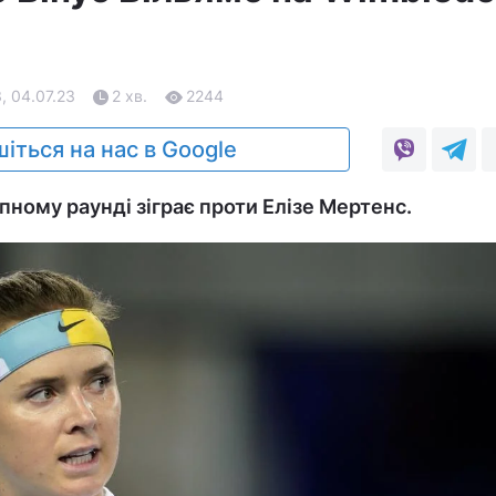
, 04.07.23
2 хв.
2244
іться на нас в Google
упному раунді зіграє проти Елізе Мертенс.