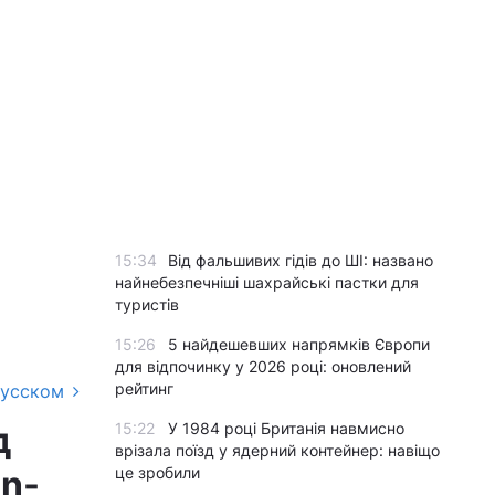
15:34
Від фальшивих гідів до ШІ: названо
найнебезпечніші шахрайські пастки для
туристів
15:26
5 найдешевших напрямків Європи
для відпочинку у 2026 році: оновлений
рейтинг
русском
д
15:22
У 1984 році Британія навмисно
врізала поїзд у ядерний контейнер: навіщо
on-
це зробили