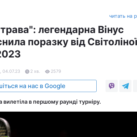
читать на 
трава": легендарна Вінус
нила поразку від Світоліної
2023
, 04.07.23
2 хв.
2579
іться на нас в Google
 вилетіла в першому раунді турніру.