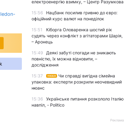
електроенергію взимку, – Центр Разумкова
15:56
Нацбанк посилив гривню до євро:
ledon-
офіційний курс валют на понеділок
15:51
Кіборга Оловаренка шостий рік
судять через конфлікт з агітаторами Шарія,
– Аронець
15:49
Деякі забуті спогади не зникають
повністю, їх можна відновити, –
k
дослідження
15:37
Чи справді вигідна сімейна
УНІАН
упаковка: експерти розкрили неочевидний
нюанс
15:36
Українське питання розкололо Італію
навпіл, - Politico
Реклама