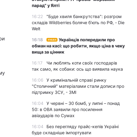
парад" у Ялті
16:22
"Буде хвиля банкрутства": розгром
складів Wildberries боляче бʼють по РФ, - Die
Welt
гри
16:18
Українців попередили про
УНІАН
обман на касі: що робити, якщо ціна в чеку
вища за цінник
16:17
Чи люблять коти своїх господарів
так само, як собаки: ось що виявила наука
му
16:06
У кримінальній справі ринку
"Столичний" матеріалами стали дописи про
підтримку ЗСУ, - ЗМІ
16:04
У червні – 30 бомб, у липні – понад
50: в ОВА заявили про посилення
авіаударів по Сумах
16:04
Без перегляду прайс-кепів Україні
буде складніше імпортувати