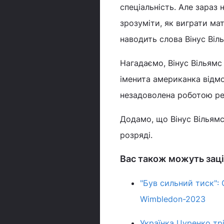
спеціальність. Але зараз 
зрозуміти, як виграти ма
наводить слова Вінус Ві
Нагадаємо, Вінус Вільямс п
іменита американка відмо
незадоволена роботою ре
Додамо, що Вінус Вільям
розряді.
Вас також можуть заці
"Був сильний тиск": 
Wimbledon-2023
Українка Цуренко тр