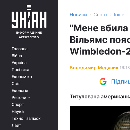
›
›
Новини
Спорт
Інше
"Мене вбила 
ІНФОРМАЦІЙНЕ
Вільямс пояс
АГЕНТСТВО
Wimbledon-
Головна
Війна
Україна
Володимир Медяник
16:18
Політика
Економіка
Підпиш
Світ
Екологія
Титулована американка
Регіони
Спорт
Наука
Техно і зв'язок
Лайт