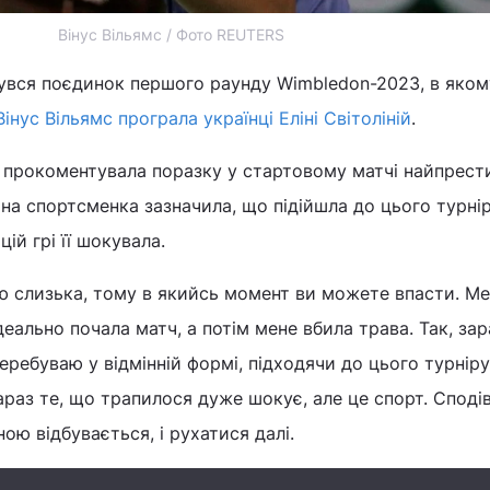
Вінус Вільямс / Фото REUTERS
дбувся поєдинок першого раунду Wimbledon-2023, в яком
Вінус Вільямс програла українці Еліні Світоліній
.
 прокоментувала поразку у стартовому матчі найпрес
чна спортсменка зазначила, що підійшла до цього турні
цій грі її шокувала.
ю слизька, тому в якийсь момент ви можете впасти. Ме
еально почала матч, а потім мене вбила трава. Так, зар
еребуваю у відмінній формі, підходячи до цього турніру,
Зараз те, що трапилося дуже шокує, але це спорт. Споді
ою відбувається, і рухатися далі.