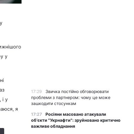
у
тижнішого
ру у
ні
аз
17:29
Звичка постійно обговорювати
проблеми з партнером: чому це може
 і у
зашкодити стосункам
ваюся, я
17:27
Росіяни масовано атакували
обʼєкти "Укрнафти": зруйновано критично
важливе обладнання