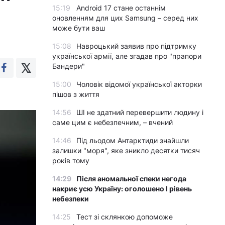
15:19
Android 17 стане останнім
оновленням для цих Samsung – серед них
може бути ваш
15:08
Навроцький заявив про підтримку
української армії, але згадав про "прапори
Бандери"
15:00
Чоловік відомої української акторки
пішов з життя
14:56
ШІ не здатний перевершити людину і
саме цим є небезпечним, – вчений
14:46
Під льодом Антарктиди знайшли
залишки "моря", яке зникло десятки тисяч
років тому
14:29
Після аномальної спеки негода
накриє усю Україну: оголошено І рівень
небезпеки
14:25
Тест зі склянкою допоможе