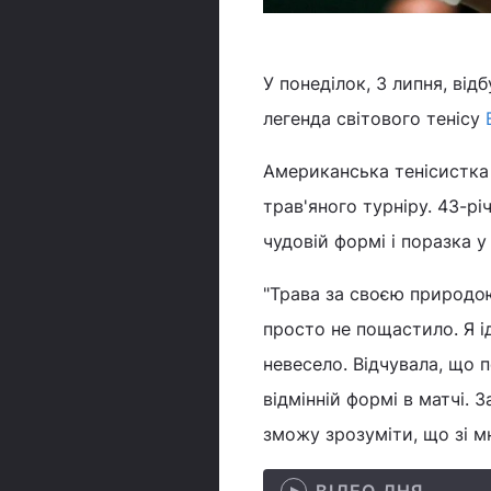
У понеділок, 3 липня, ві
легенда світового тенісу
Американська тенісистка
трав'яного турніру. 43-рі
чудовій формі і поразка у 
"Трава за своєю природо
просто не пощастило. Я ід
невесело. Відчувала, що п
відмінній формі в матчі. 
зможу зрозуміти, що зі мн
ВІДЕО ДНЯ