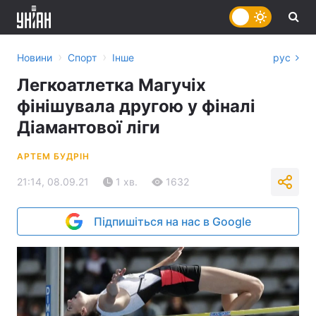
›
›
Новини
Спорт
Інше
рус
Легкоатлетка Магучіх
фінішувала другою у фіналі
Діамантової ліги
АРТЕМ БУДРІН
21:14, 08.09.21
1 хв.
1632
Підпишіться на нас в Google