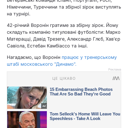
Ветеранські команди Іспанії, Португалії, Росії,
Німеччини, Туреччини та збірної зірок виступлять
на турнірі.
42-річний Воронін гратиме за збірну зірок. Йому
складуть компанію титуловані футболісти: Марко
Матерацці, Давід Трезеге, Александр Глєб, Хав'єр
Савіола, Естебан Камбіассо та інші.
Нагадаємо, що Воронін
працює у тренерському
штабі московського "Динамо".
Реклама