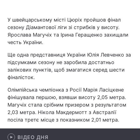
У швейцарському місті Цюріх пройшов фінал
сезону Діамантової ліги зі стрибків у висоту.
Головна
Війна
Ярослава Магучіх та Ірина Геращенко захищали
Україна
Політика
честь України.
Ще одна представниця України Юлія Левченко за
Економіка
Світ
підсумками сезону не заробила достатньо
Спорт
Наука
залікових пунктів, щоб змагатися серед шести
фіналісток.
Техно і зв'язок
Лайт
Олімпійська чемпіонка з Росії Марія Ласіцкене
Зброя
Інциденти
фінішувала першою, взявши висоту 2,05 метра.
Магучіх стала срібним призером з результатом
Здоров'я
Туризм
2,03 метра. Нікола Макдермотт з Австралії
посіла третє місце з показником 2,01 метра.
Цікавинки
Погода
Екологія
ВІДЕО ДНЯ
Регіони