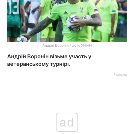
Андрій Воронін / фото УНІАН
Андрій Воронін візьме участь у
ветеранському турнірі.
Реклама
ad