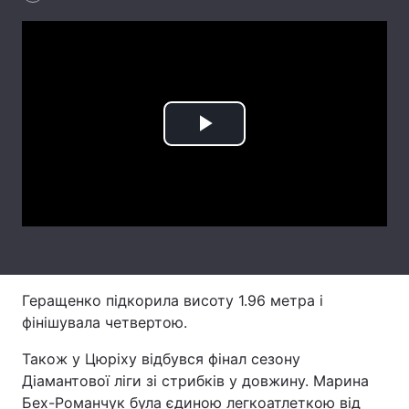
Лонгріди
Відео з Youtube
Статті
Інтерв'ю
Думки
Play
Архів
Вакансії
Video
Контакти
Послуги
Геращенко підкорила висоту 1.96 метра і
фінішувала четвертою.
Також у Цюріху відбувся фінал сезону
Діамантової ліги зі стрибків у довжину. Марина
Бех-Романчук була єдиною легкоатлеткою від