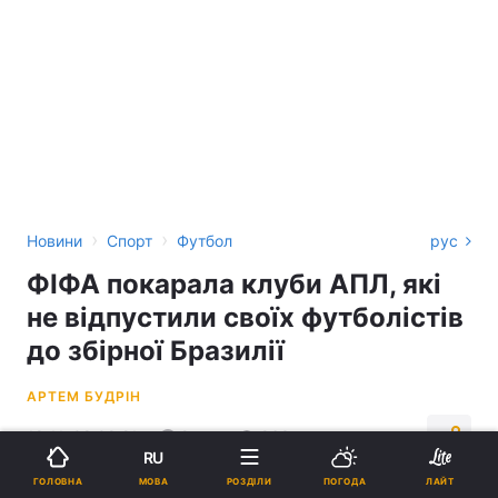
›
›
Новини
Спорт
Футбол
рус
ФІФА покарала клуби АПЛ, які
не відпустили своїх футболістів
до збірної Бразилії
АРТЕМ БУДРІН
18:11, 08.09.21
2 хв.
963
RU
МОВА
ГОЛОВНА
РОЗДІЛИ
ПОГОДА
ЛАЙТ