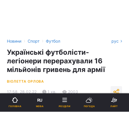
›
›
Новини
Спорт
Футбол
рус
Українські футболісти-
легіонери перерахували 16
мільйонів гривень для армії
ВІОЛЕТТА ОРЛОВА
17:58, 28.02.22
1 хв.
2003
RU
МОВА
ГОЛОВНА
РОЗДІЛИ
ПОГОДА
ЛАЙТ
Підпишіться на нас в Google