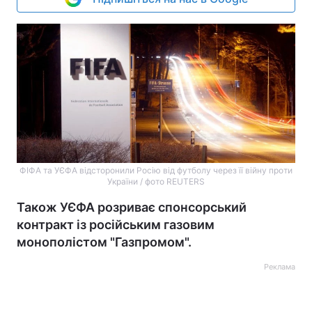
ФІФА та УЄФА відсторонили Росію від футболу через її війну проти
України / фото REUTERS
Також УЄФА розриває спонсорський
контракт із російським газовим
монополістом "Газпромом".
Реклама