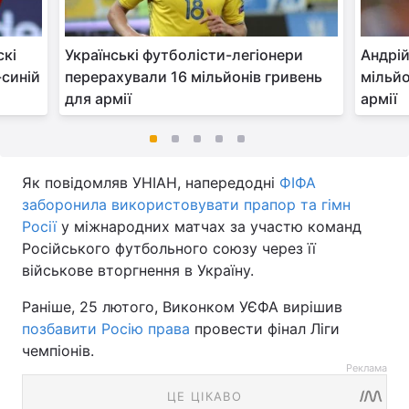
скі
Українські футболісти-легіонери
Андрі
-синій
перерахували 16 мільйонів гривень
мільйо
для армії
армії
Як повідомляв УНІАН, напередодні
ФІФА
заборонила використовувати прапор та гімн
Росії
у міжнародних матчах за участю команд
Російського футбольного союзу через її
військове вторгнення в Україну.
Раніше, 25 лютого, Виконком УЄФА вирішив
позбавити Росію права
провести фінал Ліги
чемпіонів.
Реклама