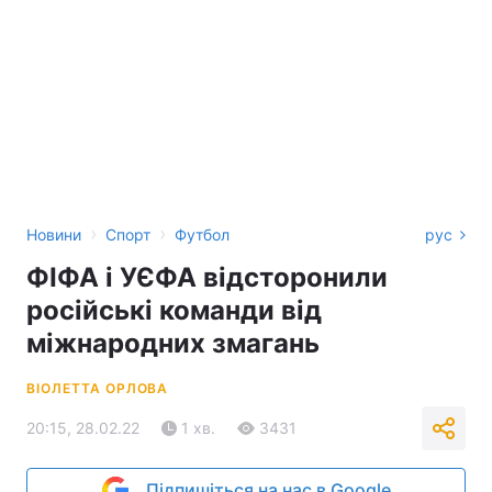
›
›
Новини
Спорт
Футбол
рус
ФІФА і УЄФА відсторонили
російські команди від
міжнародних змагань
ВІОЛЕТТА ОРЛОВА
20:15, 28.02.22
1 хв.
3431
Підпишіться на нас в Google