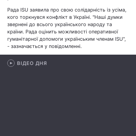
Рада ISU заявила про свою солідарність із усіма,
Лонгріди
кого торкнувся конфлікт в Україні. "Наші думки
звернені до всього українського народу та
Відео з Youtube
Статті
країни. Рада оцінить можливості оперативної
гуманітарної допомоги українським членам ISU",
Інтерв'ю
Думки
- зазначається у повідомленні.
Архів
Вакансії
ВІДЕО ДНЯ
Контакти
Послуги