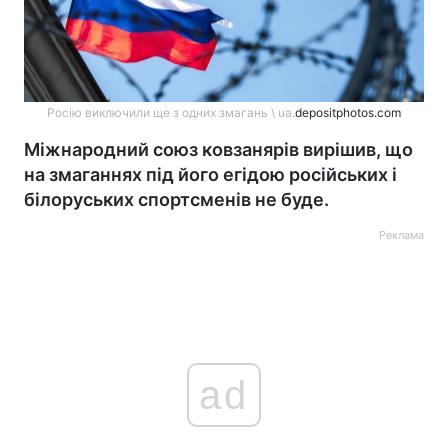
Росію виключили ще з одних змагань \ ua.
depositphotos.com
Міжнародний союз ковзанярів вирішив, що
на змаганнях під його егідою російських і
білоруських спортсменів не буде.
Реклама
ad