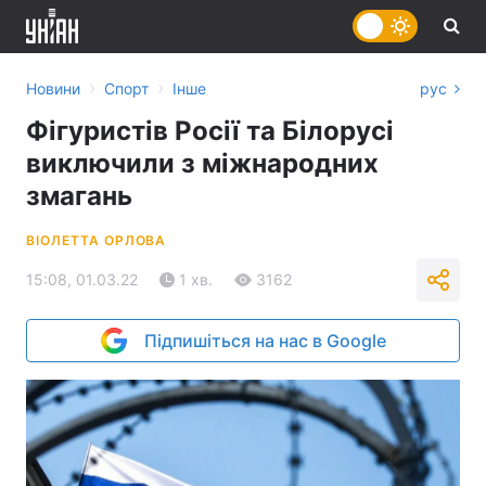
›
›
Новини
Спорт
Інше
рус
Фігуристів Росії та Білорусі
виключили з міжнародних
змагань
ВІОЛЕТТА ОРЛОВА
15:08, 01.03.22
1 хв.
3162
Підпишіться на нас в Google