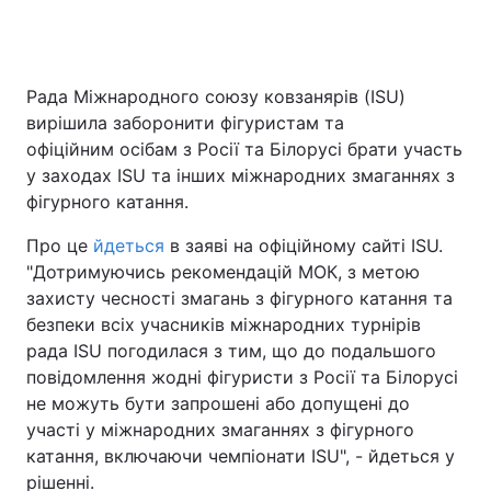
Головна
Війна
Рада Міжнародного союзу ковзанярів (ISU)
вирішила заборонити фігуристам та
Україна
Політика
офіційним осібам з Росії та Білорусі брати участь
у заходах ISU та інших міжнародних змаганнях з
Економіка
Світ
фігурного катання.
Спорт
Наука
Про це
йдеться
в заяві на офіційному сайті ISU.
"Дотримуючись рекомендацій МОК, з метою
Техно і зв'язок
Лайт
захисту чесності змагань з фігурного катання та
безпеки всіх учасників міжнародних турнірів
Зброя
Інциденти
рада ISU погодилася з тим, що до подальшого
повідомлення жодні фігуристи з Росії та Білорусі
Здоров'я
Туризм
не можуть бути запрошені або допущені до
участі у міжнародних змаганнях з фігурного
Цікавинки
Погода
катання, включаючи чемпіонати ISU", - йдеться у
Екологія
Регіони
рішенні.