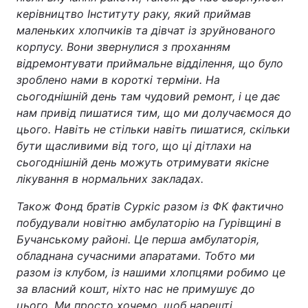
керівництво Інституту раку, який приймав
маленьких хлопчиків та дівчат із зруйнованого
корпусу. Вони звернулися з проханням
відремонтувати приймальне відділення, що було
зроблено нами в короткі терміни. На
сьогоднішній день там чудовий ремонт, і це дає
нам привід пишатися тим, що ми долучаємося до
цього. Навіть не стільки навіть пишатися, скільки
бути щасливими від того, що ці дітлахи на
сьогоднішній день можуть отримувати якісне
лікування в нормальних закладах.
Також Фонд братів Суркіс разом із ФК фактично
побудували новітню амбулаторію на Гурівщині в
Бучанському районі. Це перша амбулаторія,
обладнана сучасними апаратами. Тобто ми
разом із клубом, із нашими хлопцями робимо це
за власний кошт, ніхто нас не примушує до
цього. Ми просто хочемо, щоб нарешті