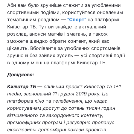
Аби вам було зручніше стежити за улюбленими
спортивними подіями, користуйтеся оновленим
тематичним розділом —
"Спорт"
на платформі
Київстар ТБ. Тут ви знайдете актуальний
розклад, анонси матчів і змагань, а також
зможете швидко обрати контент, який вас
цікавить. Вболівайте за улюблених спортсменів
зручно й без зайвих зусиль — усі спортивні події
в одному місці на платформі Київстар ТБ.
Довідково:
Київстар ТБ
— спільний проєкт Київстар та 1+1
media, заснований 11 грудня 2019 року. Це
платформа кіно та телебачення, що надає
користувачам доступ до сотень тисяч годин
вітчизняного та закордонного контенту,
прямоефірних програм і регулярно пропонує
ексклюзивні допрем’єрні покази проєктів.