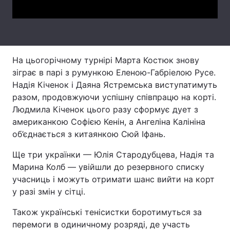
Тема оформлення
На цьогорічному турнірі Марта Костюк знову
зіграє в парі з румункою Еленою-Габріелою Русе.
Надія Кіченок і Даяна Ястремська виступатимуть
разом, продовжуючи успішну співпрацю на корті.
Людмила Кіченок цього разу сформує дует з
американкою Софією Кенін, а Ангеліна Калініна
об’єднається з китаянкою Сюй Іфань.
Ще три українки — Юлія Стародубцева, Надія та
Марина Колб — увійшли до резервного списку
учасниць і можуть отримати шанс вийти на корт
у разі змін у сітці.
Також українські тенісистки боротимуться за
перемоги в одиничному розряді, де участь