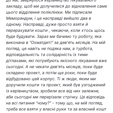
до нас звернулося керівництво лікувального
закладу, щоб ми долучилися до відновлення саме
цього відділення поліклініки. Ми підписали
Меморандум, і це насправді вийшло два в
одному. Насправді, дуже просто взяти й
перерахувати кошти , чекаючи, коли хтось щось
буде будувати. Зараз ми бачимо ту роботу, яка
виконана в "Охматдиті" за дев'ять місяців. На мій
погляд, це навіть не подяка нам, а турбота,
відповідальність та солідарність із тими
дітлахами, які потребують якісного лікування вже
сьогодні. А не чекати дев'ять місяців, поки буде
складено проект, а потім ще роки, поки буде
відбудовано цей корпус. Ті ж люди, яким ми
доручили кошти та проект, який був узгоджений
із керівництвом, зробили все від них залежне,
аби сьогодні ми перерізали стрічку. Це відповідь
на всі питання "чому?" - тому що, на мій погляд,
треба все взяти у власні руки та за власний кошт