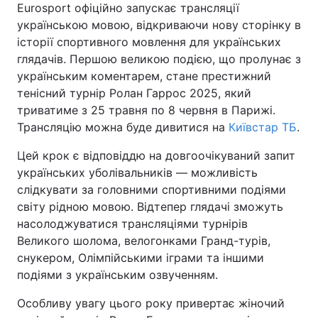
Eurosport офіційно запускає трансляції
українською мовою, відкриваючи нову сторінку в
історії спортивного мовлення для українських
глядачів. Першою великою подією, що пролунає з
Головна
Війна
українським коментарем, стане престижний
тенісний турнір Ролан Гаррос 2025, який
Україна
Політика
триватиме з 25 травня по 8 червня в Парижі.
Економіка
Світ
Трансляцію можна буде дивитися на
Київстар ТБ
.
Цей крок є відповіддю на довгоочікуваний запит
Спорт
Наука
українських уболівальників — можливість
Техно і зв'язок
Лайт
слідкувати за головними спортивними подіями
світу рідною мовою. Відтепер глядачі зможуть
Зброя
Інциденти
насолоджуватися трансляціями турнірів
Великого шолома, велогонками Гранд-турів,
Здоров'я
Туризм
снукером, Олімпійськими іграми та іншими
подіями з українським озвученням.
Цікавинки
Погода
Особливу увагу цього року привертає жіночий
Екологія
Регіони