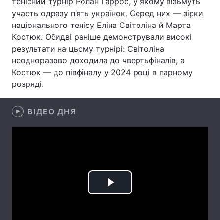
тенісний турнір Ролан Гаррос, у якому візьмуть
участь одразу п’ять українок. Серед них — зірки
Лонгріди
національного тенісу Еліна Світоліна й Марта
Костюк. Обидві раніше демонстрували високі
Відео з Youtube
Статті
результати на цьому турнірі: Світоліна
неодноразово доходила до чвертьфіналів, а
Інтерв'ю
Думки
Костюк — до півфіналу у 2024 році в парному
розряді.
Архів
Вакансії
Контакти
ВІДЕО ДНЯ
Послуги
Play
Video