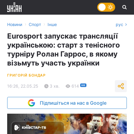
›
›
Новини
Спорт
Інше
рус
Eurosport запускає трансляції
українською: старт з тенісного
турніру Ролан Гаррос, в якому
візьмуть участь українки
ГРИГОРІЙ БОНДАР
16:26, 22.05.25
3 хв.
614
НК
Підпишіться на нас в Google