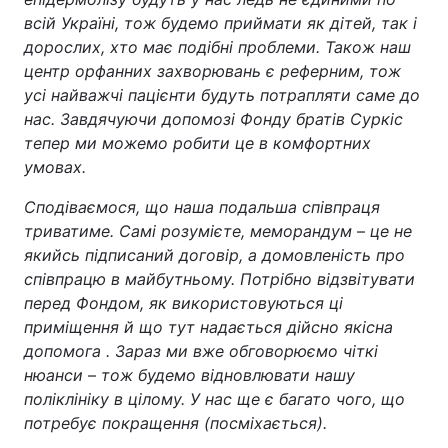
всій Україні, тож будемо приймати як дітей, так і
дорослих, хто має подібні проблеми. Також наш
центр орфанних захворювань є реферним, тож
усі найважчі пацієнти будуть потрапляти саме до
нас. Завдячуючи допомозі Фонду братів Суркіс
тепер ми можемо робити це в комфортних
умовах.
Сподіваємося, що наша подальша співпраця
триватиме. Самі розумієте, меморандум
–
це не
якийсь підписаний договір, а домовленість про
співпрацю в майбутньому. Потрібно відзвітувати
перед Фондом, як використовуються ці
приміщення й що тут надається дійсно якісна
допомога . Зараз ми вже обговорюємо чіткі
нюанси
–
тож будемо відновлювати нашу
поліклініку в цілому. У нас ще є багато чого, що
потребує покращення (посміхається).