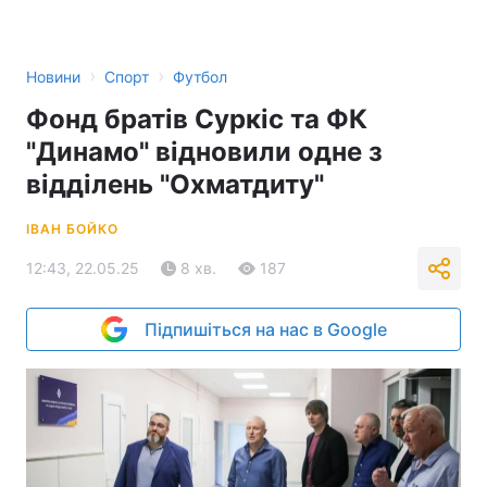
›
›
Новини
Спорт
Футбол
Фонд братів Суркіс та ФК
"Динамо" відновили одне з
відділень "Охматдиту"
ІВАН БОЙКО
12:43, 22.05.25
8 хв.
187
Підпишіться на нас в Google