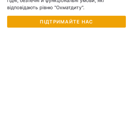
гідні, безпечні й функціональні умови, які
відповідають рівню "Охматдиту".
ПІДТРИМАЙТЕ НАС