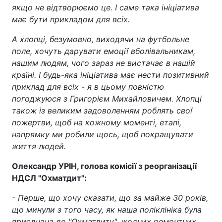
якщо не відтворюємо це. І саме така ініціатива
має бути прикладом для всіх.
А хлопці, безумовно, виходячи на футбольне
поле, хочуть дарувати емоції вболівальникам,
нашим людям, чого зараз не вистачає в нашій
країні. І будь-яка ініціатива має нести позитивний
приклад для всіх - я в цьому повністю
погоджуюся з Григорієм Михайловичем. Хлопці
також із великим задоволенням роблять свої
пожертви, щоб на кожному моменті, етапі,
напрямку ми робили щось, щоб покращувати
життя людей.
Олександр УРІН, голова комісії з реорганізації
НДСЛ "Охматдит":
- Перше, що хочу сказати, що за майже 30 років,
що минули з того часу, як наша поліклініка була
приєднана до "Охматдиту", жодних ремонтних