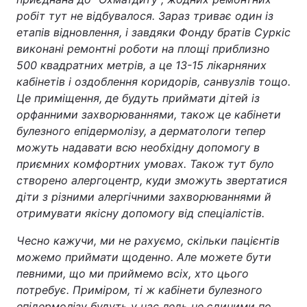
робіт тут не відбувалося. Зараз триває один із
етапів відновлення, і завдяки Фонду братів Суркіс
виконані ремонтні роботи на площі приблизно
500 квадратних метрів, а це 13-15 лікарняних
кабінетів і оздоблення коридорів, санвузлів тощо.
Це приміщення, де будуть приймати дітей із
орфанними захворюваннями, також це кабінети
булезного епідермолізу, а дерматологи тепер
можуть надавати всю необхідну допомогу в
приємних комфортних умовах. Також тут було
створено алергоцентр, куди зможуть звертатися
діти з різними алергічними захворюваннями й
отримувати якісну допомогу від спеціалістів.
Чесно кажучи, ми не рахуємо, скільки пацієнтів
можемо приймати щоденно. Але можете бути
певними, що ми приймемо всіх, хто цього
потребує. Приміром, ті ж кабінети булезного
епідермолізу будуть у нас ледь не єдиними по