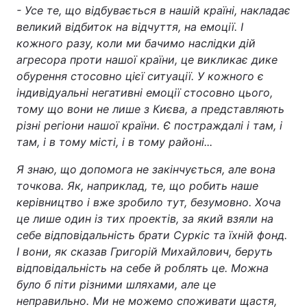
- Усе те, що відбувається в нашій країні, накладає
великий відбиток на відчуття, на емоції. І
кожного разу, коли ми бачимо наслідки дій
агресора проти нашої країни, це викликає дике
обурення стосовно цієї ситуації. У кожного є
індивідуальні негативні емоції стосовно цього,
тому що вони не лише з Києва, а представляють
різні регіони нашої країни. Є постраждалі і там, і
там, і в тому місті, і в тому районі...
Я знаю, що допомога не закінчується, але вона
точкова. Як, наприклад, те, що робить наше
керівництво і вже зробило тут, безумовно. Хоча
це лише один із тих проектів, за який взяли на
себе відповідальність брати Суркіс та їхній фонд.
І вони, як сказав Григорій Михайлович, беруть
відповідальність на себе й роблять це. Можна
було б піти різними шляхами, але це
неправильно. Ми не можемо споживати щастя,