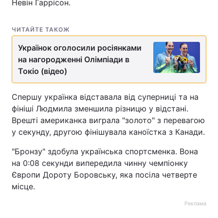
Невін Гаррісон.
ЧИТАЙТЕ ТАКОЖ
Українок оголосили росіянками
на нагородженні Олімпіади в
Токіо (відео)
Спершу українка відставала від суперниці та на
фініші Людмила зменшила різницю у відстані.
Врешті американка виграла "золото" з перевагою
у секунду, другою фінішувала каноїстка з Канади.
"Бронзу" здобула українська спортсменка. Вона
на 0:08 секунди випередила чинну чемпіонку
Європи Дороту Боровську, яка посіла четверте
місце.
Реклама