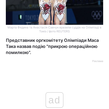
Марта Федина та Анастасія Савчук вразили суддів на Олімпіаді в
Токіо / фото REUTERS
Представник оргкомітету Олімпіади Маса
Така назвав подію "прикрою операційною
помилкою".
Реклама
ad