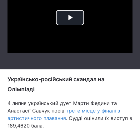
Лонгріди
Play
Відео з Youtube
Статті
Video
Інтерв'ю
Думки
Архів
Вакансії
Контакти
Українсько-російський скандал на
Послуги
Олімпіаді
4 липня український дует Марти Федини та
Анастасії Савчук посів
третє місце у фіналі з
артистичного плавання
. Судді оцінили їх виступ в
189,4620 бала.