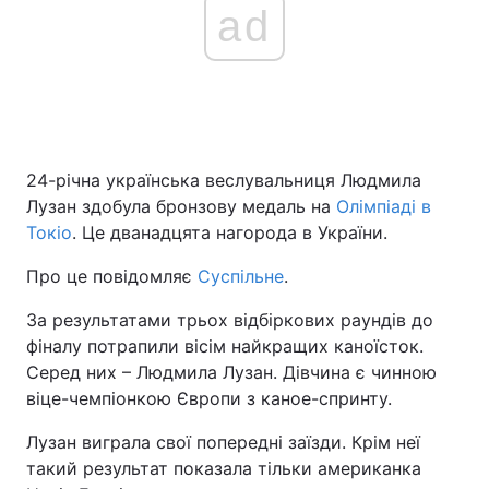
ad
24-річна українська веслувальниця Людмила
Лузан здобула бронзову медаль на
Олімпіаді в
Токіо
. Це дванадцята нагорода в України.
Про це повідомляє
Суспільне
.
За результатами трьох відбіркових раундів до
фіналу потрапили вісім найкращих каноїсток.
Серед них – Людмила Лузан. Дівчина є чинною
віце-чемпіонкою Європи з каное-спринту.
Лузан виграла свої попередні заїзди. Крім неї
такий результат показала тільки американка