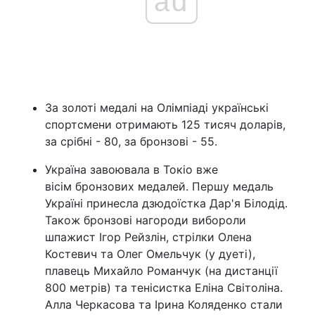
ad
За золоті медалі на Олімпіаді українські
спортсмени отримають 125 тисяч доларів,
за срібні - 80, за бронзові - 55.
Україна завоювала в Токіо вже
вісім бронзових медалей. Першу медаль
Україні принесла дзюдоїстка Дар'я Білодід.
Також бронзові нагороди вибороли
шпажист Ігор Рейзлін, стрілки Олена
Костевич та Олег Омельчук (у дуеті),
плавець Михайло Романчук (на дистанції
800 метрів) та тенісистка Еліна Світоліна.
Алла Черкасова та Ірина Коляденко стали