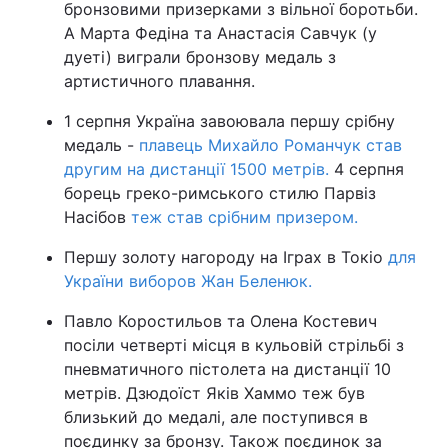
бронзовими призерками з вільної боротьби.
А Марта Федіна та Анастасія Савчук (у
дуеті) виграли бронзову медаль з
артистичного плавання.
1 серпня Україна завоювала першу срібну
медаль -
плавець Михайло Романчук став
другим на дистанції 1500 метрів.
4 серпня
борець греко-римського стилю Парвіз
Насібов
теж став срібним призером.
Першу золоту нагороду на Іграх в Токіо
для
України виборов Жан Беленюк.
Павло Коростильов та Олена Костевич
посіли четверті місця в кульовій стрільбі з
пневматичного пістолета на дистанції 10
метрів. Дзюдоїст Яків Хаммо теж був
близький до медалі, але поступився в
поєдинку за бронзу. Також поєдинок за