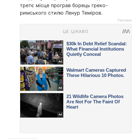
третє місце програв борець греко-
римського стилю Ленур Теміров.
Реклама