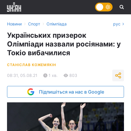
›
›
Новини
Спорт
Олімпіада
рус
Українських призерок
Олімпіади назвали росіянами: у
Токіо вибачилися
СТАНІСЛАВ КОЖЕМЯКІН
08:31, 05.08.21
1 хв.
803
Підпишіться на нас в Google