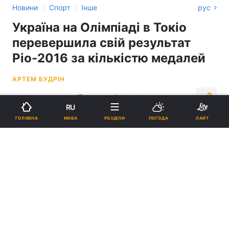
›
›
Новини
Спорт
Інше
рус
Україна на Олімпіаді в Токіо
перевершила свій результат
Ріо-2016 за кількістю медалей
АРТЕМ БУДРІН
23:30, 04.08.21
2 хв.
7497
RU
МОВА
ГОЛОВНА
РОЗДІЛИ
ПОГОДА
ЛАЙТ
Підпишіться на нас в Google