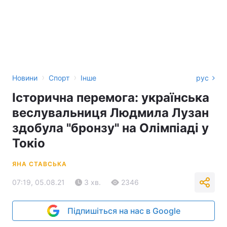
›
›
Новини
Спорт
Інше
рус
Історична перемога: українська
веслувальниця Людмила Лузан
здобула "бронзу" на Олімпіаді у
Токіо
ЯНА СТАВСЬКА
07:19, 05.08.21
3 хв.
2346
Підпишіться на нас в Google