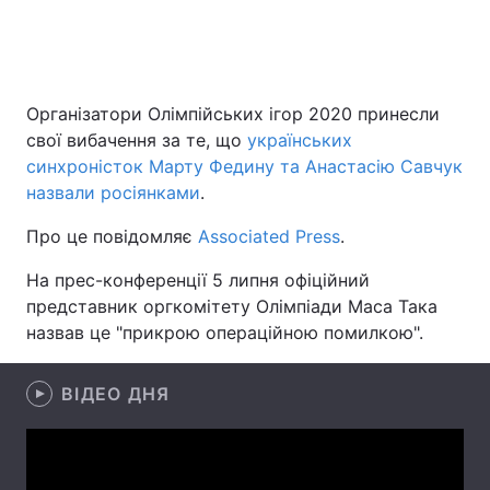
Головна
Війна
Організатори Олімпійських ігор 2020 принесли
свої вибачення за те, що
українських
Україна
Політика
синхроністок Марту Федину та Анастасію Савчук
Економіка
Світ
назвали росіянками
.
Про це повідомляє
Associated Press
.
Спорт
Наука
На прес-конференції 5 липня офіційний
Техно і зв'язок
Лайт
представник оргкомітету Олімпіади Маса Така
назвав це "прикрою операційною помилкою".
Зброя
Інциденти
Здоров'я
Туризм
ВІДЕО ДНЯ
Цікавинки
Погода
Екологія
Регіони