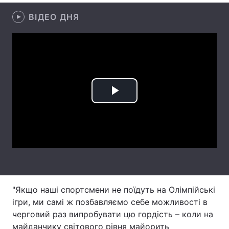
ВІДЕО ДНЯ
Лонгріди
Відео з Youtube
Статті
Інтерв'ю
Думки
Архів
Вакансії
Play
Контакти
Video
Послуги
"Якщо наші спортсмени не поїдуть на Олімпійські
ігри, ми самі ж позбавляємо себе можливості в
черговий раз випробувати цю гордість – коли на
майданчику світового рівня майорить