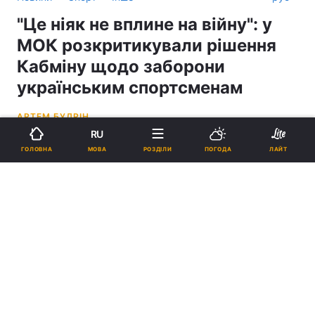
"Це ніяк не вплине на війну": у
МОК розкритикували рішення
Кабміну щодо заборони
українським спортсменам
АРТЕМ БУДРІН
RU
18:38, 14.04.23
3 хв.
2109
МОВА
ГОЛОВНА
РОЗДІЛИ
ПОГОДА
ЛАЙТ
Підпишіться на нас в Google