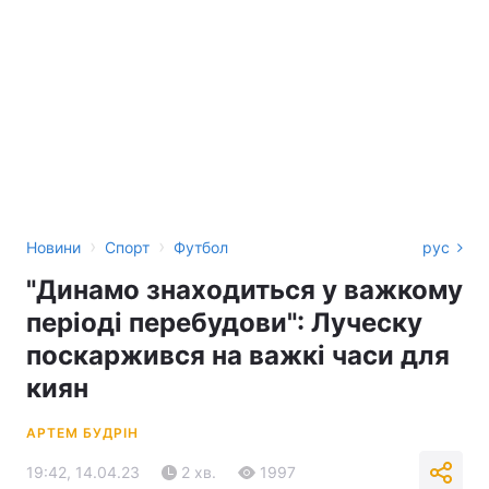
›
›
Новини
Спорт
Футбол
рус
"Динамо знаходиться у важкому
періоді перебудови": Луческу
поскаржився на важкі часи для
киян
АРТЕМ БУДРІН
19:42, 14.04.23
2 хв.
1997