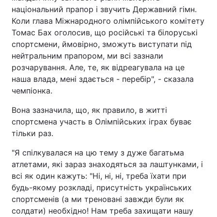
національний прапор і звучить Державний гімн.
Тема оформлення
Коли глава Міжнародного олімпійського комітету
Томас Бах оголосив, що російські та білоруські
спортсмени, ймовірно, зможуть виступати під
нейтральним прапором, ми всі зазнали
розчарування. Але, те, як відреагувала на це
наша влада, мені здається - перебір", - сказала
чемпіонка.
Вона зазначила, що, як правило, в житті
спортсмена участь в Олімпійських іграх буває
тільки раз.
"Я спілкувалася на цю тему з дуже багатьма
атлетами, які зараз знаходяться за лаштунками, і
всі як один кажуть: "Ні, ні, ні, треба їхати при
будь-якому розкладі, присутність українських
спортсменів (а ми треновані завжди були як
солдати) необхідно! Нам треба захищати нашу