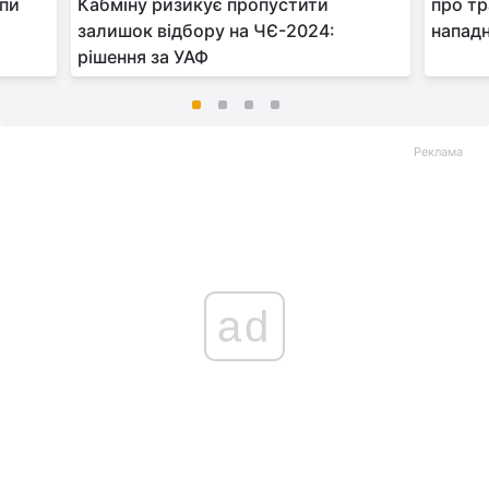
опи
Кабміну ризикує пропустити
про тр
залишок відбору на ЧЄ-2024:
напад
рішення за УАФ
Реклама
ad