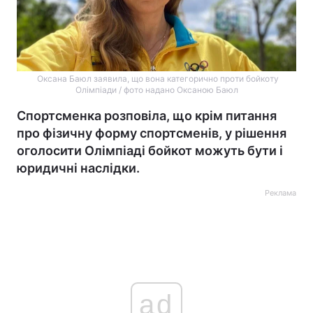
Оксана Баюл заявила, що вона категорично проти бойкоту
Олімпіади / фото надано Оксаною Баюл
Спортсменка розповіла, що крім питання
про фізичну форму спортсменів, у рішення
оголосити Олімпіаді бойкот можуть бути і
юридичні наслідки.
Реклама
ad