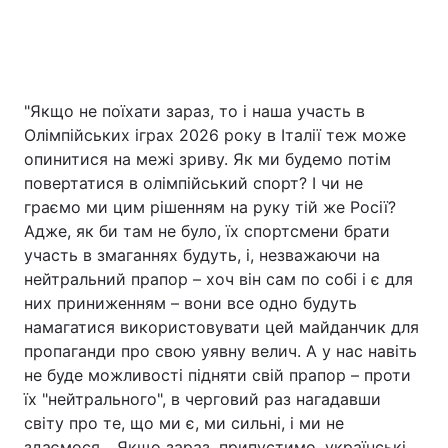
"Якщо не поїхати зараз, то і наша участь в
Олімпійських іграх 2026 року в Італії теж може
опинитися на межі зриву. Як ми будемо потім
повертатися в олімпійський спорт? І чи не
граємо ми цим рішенням на руку тій же Росії?
Адже, як би там не було, їх спортсмени брати
участь в змаганнях будуть, і, незважаючи на
нейтральний прапор – хоч він сам по собі і є для
них приниженням – вони все одно будуть
намагатися використовувати цей майданчик для
пропаганди про свою уявну велич. А у нас навіть
не буде можливості підняти свій прапор – проти
їх "нейтрального", в черговий раз нагадавши
світу про те, що ми є, ми сильні, і ми не
здаємося... Якщо зараз, припустимо, українські