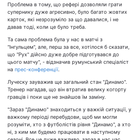
Проблема в тому, що рефері дозволяли грати
супернику дуже агресивно, було багато жовтих
карток, які незрозуміло за що давалися, і не
давав тоді, коли це було треба.
Та сама проблема була у нас в матчі з
"Інгульцем", але, перш за все, хотілося б сказати,
що "Рух" дійсно дуже добре підготувався до
цього матчу", - відзначив румунський спеціаліст
на
прес-конференції
.
Луческу зауважив ще загальний стан "Динамо".
Тренер нагадав, що він втратив велику когорту
гравців і поки ще не знайшов їм заміну.
"Зараз "Динамо" знаходиться у важкій ситуації, у
важкому періоді перебудови, щоб ми могли
розуміти, хто з футболістів рівня "Динамо", а хто
ні, з ким ми будемо працювати в наступному
сезоні. Все це дуже важливо, зараз в нас час