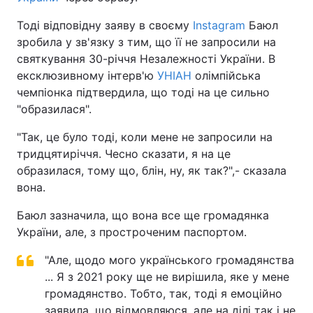
Тоді відповідну заяву в своєму
Instagram
Баюл
зробила у зв'язку з тим, що її не запросили на
святкування 30-річчя Незалежності України. В
ексклюзивному інтерв'ю
УНІАН
олімпійська
чемпіонка підтвердила, що тоді на це сильно
"образилася".
"Так, це було тоді, коли мене не запросили на
тридцятиріччя. Чесно сказати, я на це
образилася, тому що, блін, ну, як так?",- сказала
вона.
Баюл зазначила, що вона все ще громадянка
України, але, з простроченим паспортом.
"Але, щодо мого українського громадянства
... Я з 2021 року ще не вирішила, яке у мене
громадянство. Тобто, так, тоді я емоційно
заявила, що відмовляюся, але на ділі так і не