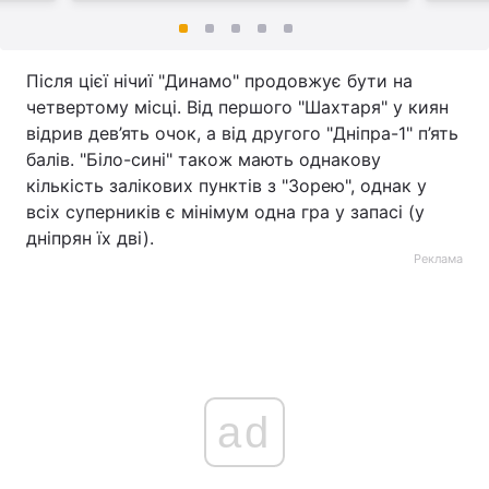
Після цієї нічиї "Динамо" продовжує бути на
четвертому місці. Від першого "Шахтаря" у киян
відрив дев’ять очок, а від другого "Дніпра-1" п’ять
балів. "Біло-сині" також мають однакову
кількість залікових пунктів з "Зорею", однак у
всіх суперників є мінімум одна гра у запасі (у
дніпрян їх дві).
Реклама
ad