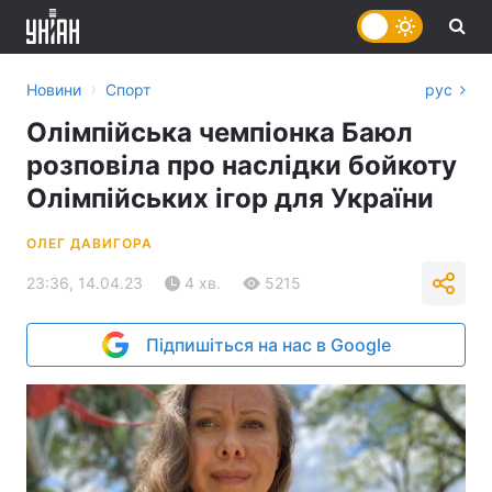
›
Новини
Спорт
рус
Олімпійська чемпіонка Баюл
розповіла про наслідки бойкоту
Олімпійських ігор для України
ОЛЕГ ДАВИГОРА
23:36, 14.04.23
4 хв.
5215
Підпишіться на нас в Google