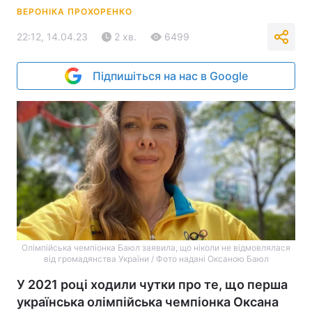
ВЕРОНІКА ПРОХОРЕНКО
22:12, 14.04.23
2 хв.
6499
Підпишіться на нас в Google
Олімпійська чемпіонка Баюл заявила, що ніколи не відмовлялася
від громадянства України / Фото надані Оксаною Баюл
У 2021 році ходили чутки про те, що перша
українська олімпійська чемпіонка Оксана