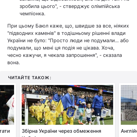
зробила цього", - стверджує олімпійська
чемпіонка.
При цьому Баюл каже, що, швидше за все, ніяких
"підводних каменів" в тодішньому рішенні влади
України не було: "Просто люди не подумали... або
подумали, що мені ця подія не цікава. Хоча,
чесно кажучи, я чекала запрошення", - сказала
вона.
ЧИТАЙТЕ ТАКОЖ:
тати
Збірна України через обмеження
Англій