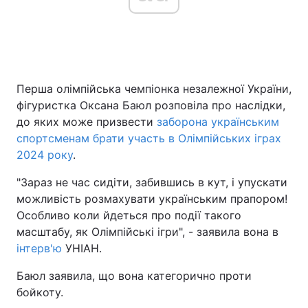
Головна
Війна
Перша олімпійська чемпіонка незалежної України,
Україна
Політика
фігуристка Оксана Баюл розповіла про наслідки,
Економіка
Світ
до яких може призвести
заборона українським
спортсменам брати участь в Олімпійських іграх
Спорт
Наука
2024 року
.
Техно і зв'язок
Лайт
"Зараз не час сидіти, забившись в кут, і упускати
можливість розмахувати українським прапором!
Зброя
Інциденти
Особливо коли йдеться про події такого
масштабу, як Олімпійські ігри", - заявила вона в
Здоров'я
Туризм
інтерв'ю
УНІАН.
Цікавинки
Погода
Баюл заявила, що вона категорично проти
бойкоту.
Екологія
Регіони