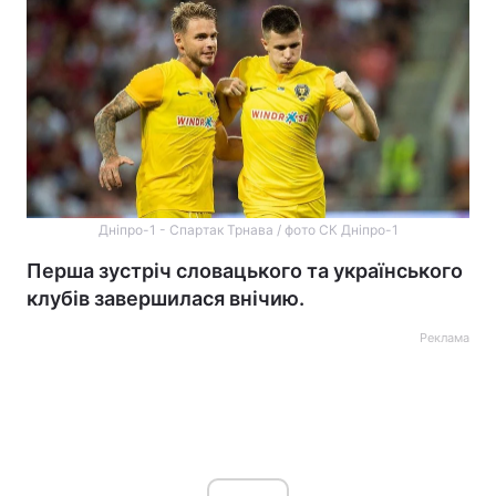
Дніпро-1 - Спартак Трнава / фото СК Дніпро-1
Перша зустріч словацького та українського
клубів завершилася внічию.
Реклама