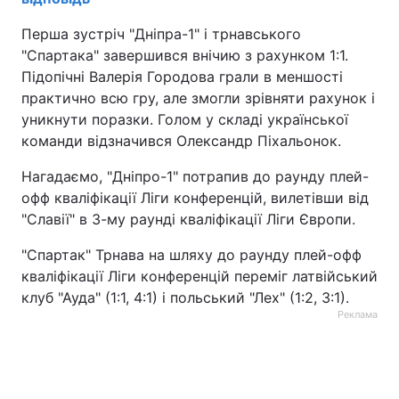
Перша зустріч "Дніпра-1" і трнавського
"Спартака" завершився внічию з рахунком 1:1.
Підопічні Валерія Городова грали в меншості
практично всю гру, але змогли зрівняти рахунок і
уникнути поразки. Голом у складі української
команди відзначився Олександр Піхальонок.
Нагадаємо, "Дніпро-1" потрапив до раунду плей-
офф кваліфікації Ліги конференцій, вилетівши від
"Славії" в 3-му раунді кваліфікації Ліги Європи.
"Спартак" Трнава на шляху до раунду плей-офф
кваліфікації Ліги конференцій переміг латвійський
клуб "Ауда" (1:1, 4:1) і польський "Лех" (1:2, 3:1).
Реклама