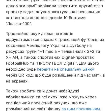
допомоги армії вирішили запустити другий етап
проєкту задля доукомплектування спеціальних
автівок для аеророзвідників 10 бортами
"Лелека-100".
Традиційно, акумулювання коштів
відбуватиметься в межах трансляцій футбольних
поєдинків Чемпіонату України з футболу на
ресурсах групи 1+1 media – телеканалах 2+2 та
УНІАН, а також спортивних Digital-проєктах
FootballHub та "ПРОФУТБОЛ Digital". Для цього
необхідно буде
перейти на спеціальну Банку
через QR-код, що буде розміщений під час матчів
на екранах.
Також зробити свій донат небайдужі
вболівальники та всі охочі вже можуть через
спеціальний проєктний рахунок, що вже
розміщений на сайті Фонду
за цим посиланням
.