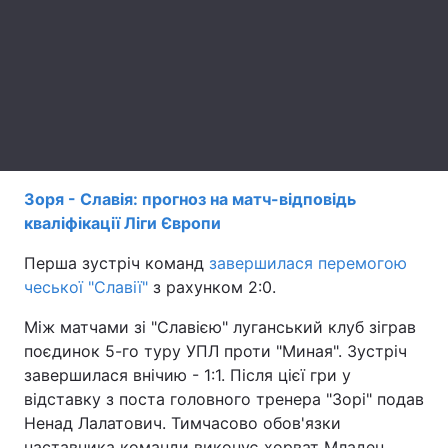
Лонгріди
Відео з Youtube
Статті
Інтерв'ю
Думки
Архів
Вакансії
Зоря - Славія: прогноз на матч-відповідь
кваліфікації Ліги Європи
Контакти
Перша зустріч команд
завершилася перемогою
Послуги
чеської "Славії"
з рахунком 2:0.
Між матчами зі "Славією" луганський клуб зіграв
поєдинок 5-го туру УПЛ проти "Миная". Зустріч
завершилася внічию - 1:1. Після цієї гри у
відставку з поста головного тренера "Зорі" подав
Ненад Лалатович. Тимчасово обов'язки
наставника команди виконує хорват Младен