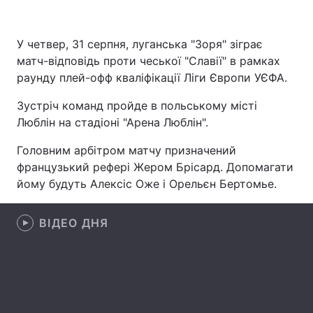
У четвер, 31 серпня, луганська "Зоря" зіграє
матч-відповідь проти чеської "Славії" в рамках
Головна
Війна
раунду плей-офф кваліфікації Ліги Європи УЄФА.
Україна
Політика
Зустріч команд пройде в польському місті
Люблін на стадіоні "Арена Люблін".
Економіка
Світ
Головним арбітром матчу призначений
Спорт
Наука
французький рефері Жером Брісард. Допомагати
йому будуть Алексіс Оже і Орельєн Бертомье.
Техно і зв'язок
Лайт
Зброя
Інциденти
ВІДЕО ДНЯ
Здоров'я
Туризм
Цікавинки
Погода
Екологія
Регіони