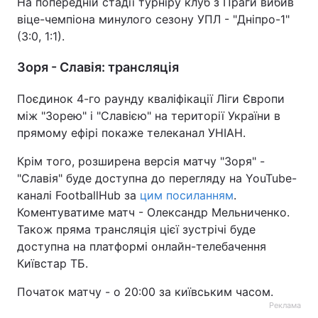
На попередній стадії турніру клуб з Праги вибив
віце-чемпіона минулого сезону УПЛ - "Дніпро-1"
(3:0, 1:1).
Зоря - Славія: трансляція
Поєдинок 4-го раунду кваліфікації Ліги Європи
між "Зорею" і "Славією" на території України в
прямому ефірі покаже телеканал УНІАН.
Крім того, розширена версія матчу "Зоря" -
"Славія" буде доступна до перегляду на YouTube-
каналі FootballHub за
цим посиланням
.
Коментуватиме матч - Олександр Мельниченко.
Також пряма трансляція цієї зустрічі буде
доступна на платформі онлайн-телебачення
Київстар ТБ.
Початок матчу - о 20:00 за київським часом.
Реклама