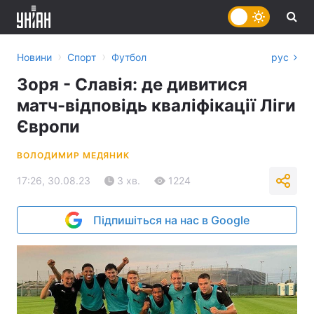
›
›
Новини
Спорт
Футбол
рус
Зоря - Славія: де дивитися
матч-відповідь кваліфікації Ліги
Європи
ВОЛОДИМИР МЕДЯНИК
17:26, 30.08.23
3 хв.
1224
Підпишіться на нас в Google