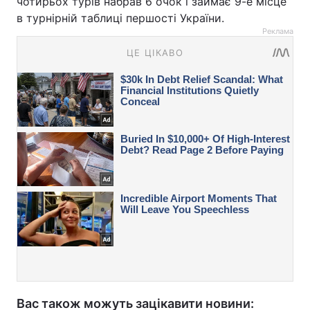
чотирьох турів набрав 6 очок і займає 9-е місце
в турнірній таблиці першості України.
Реклама
Вас також можуть зацікавити новини: