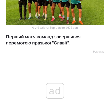
Футболісти Зорі / фото ФК Зоря
Перший матч команд завершився
перемогою празької "Славії".
Реклама
ad