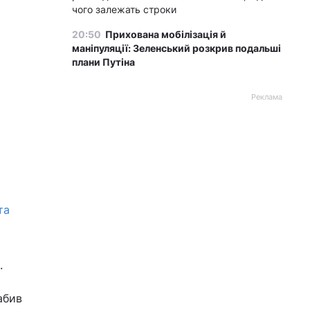
чого залежать строки
20:50
Прихована мобілізація й
маніпуляції: Зеленський розкрив подальші
плани Путіна
Реклама
та
.
абив