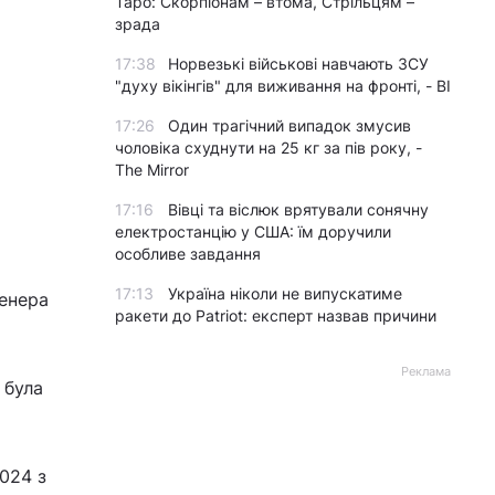
Таро: Скорпіонам – втома, Стрільцям –
зрада
17:38
Норвезькі військові навчають ЗСУ
"духу вікінгів" для виживання на фронті, - BI
17:26
Один трагічний випадок змусив
чоловіка схуднути на 25 кг за пів року, -
The Mirror
17:16
Вівці та віслюк врятували сонячну
електростанцію у США: їм доручили
особливе завдання
17:13
Україна ніколи не випускатиме
ренера
ракети до Patriot: експерт назвав причини
Реклама
 була
024 з