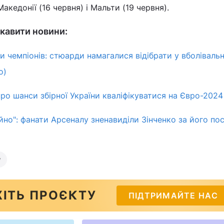
Македонії (16 червня) і Мальти (19 червня).
кавити новини:
ги чемпіонів: стюарди намагалися відібрати у вболіваль
о)
ро шанси збірної України кваліфікуватися на Євро-2024
йно": фанати Арсеналу зненавиділи Зінченко за його пос
у
ІТЬ ПРОЄКТУ
ПІДТРИМАЙТЕ НАС