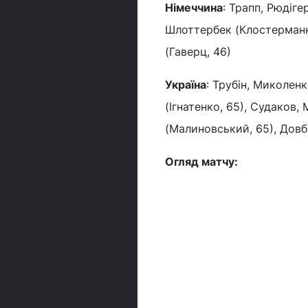
Німеччина
: Трапп, Рюдігер
Шлоттербек (Клостерманн, 
(Гаверц, 46)
Україна
: Трубін, Миколен
(Ігнатенко, 65), Судаков,
(Малиновський, 65), Довби
Огляд матчу: