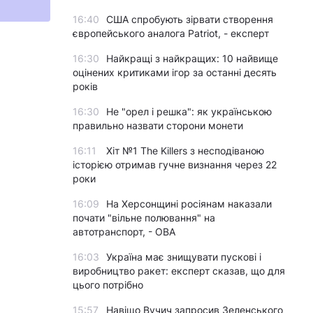
16:40
США спробують зірвати створення
європейського аналога Patriot, - експерт
16:30
Найкращі з найкращих: 10 найвище
оцінених критиками ігор за останні десять
років
16:30
Не "орел і решка": як українською
правильно назвати сторони монети
16:11
Хіт №1 The Killers з несподіваною
історією отримав гучне визнання через 22
роки
16:09
На Херсонщині росіянам наказали
почати "вільне полювання" на
автотранспорт, - ОВА
16:03
Україна має знищувати пускові і
виробництво ракет: експерт сказав, що для
цього потрібно
15:57
Навіщо Вучич запросив Зеленського