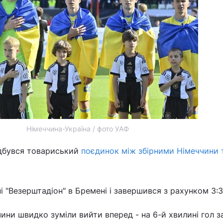
Німеччина-Україна / фото УАФ
відбувся товариський
поєдинок між збірними Німеччини 
і "Везерштадіон" в Бремені і завершився з рахунком 3:3
чини швидко зуміли вийти вперед - на 6-й хвилині гол з