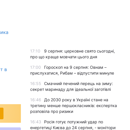
ника
17:10
9 серпня: церковне свято сьогодні,
про що краще мовчати цього дня
17:00
Гороскоп на 9 серпня: Овнам –
т в
прислухатися, Рибам – відпустити минуле
16:55
Смачний печений перець на зиму:
секрет маринаду для ідеальної заготівлі
16:46
До 2030 року в Україні стане на
третину менше першокласників: експертка
розповіла про ризики
16:43
Росія готує потужний удар по
енергетиці Києва до 24 серпня, - монітори