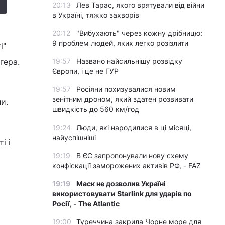
20:13
Лев Тарас, якого врятували від війни
в Україні, тяжко захворів
20:12
"Вибухають" через кожну дрібницю:
9 проблем людей, яких легко розізлити
і"
гера.
19:57
Названо найсильнішу розвідку
Європи, і це не ГУР
19:57
Росіяни похизувалися новим
зенітним дроном, який здатен розвивати
ни.
швидкість до 560 км/год
19:24
Люди, які народилися в ці місяці,
найуспішніші
і і
19:19
В ЄС запропонували нову схему
конфіскації заморожених активів РФ, - FAZ
19:19
Маск не дозволив Україні
використовувати Starlink для ударів по
Росії, - The Atlantic
19:00
Туреччина закрила Чорне море для