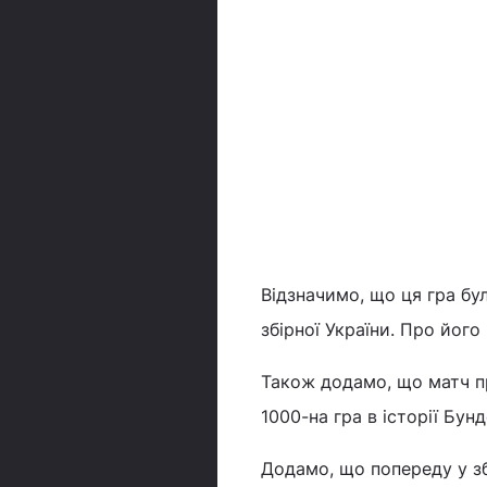
Відзначимо, що ця гра бу
збірної України. Про йог
Також додамо, що матч пр
1000-на гра в історії Бун
Додамо, що попереду у зб