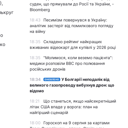
),
суден, що прямували до Росії та України, -
Bloomberg
лькруг
18:43
Песимізм повернувся в Україну:
аналітик застеріг від помилкового погляду
на війну
ко
18:35
Складено рейтинг найкращих
нко
вживаних відеокарт для купівлі у 2026 році
18:35
"Молимося, коли веземо пацієнта":
медики розповіли BBC про полювання
російських дронів
18:34
У Болгарії неподалік від
ОНОВЛЕНО
великого газопроводу вибухнув дрон: що
відомо
18:21
Що станеться, якщо найсекретніший
літак США впаде у ворога: план на
найгірший сценарій
18:00
Гороскоп на 9 серпня за картами