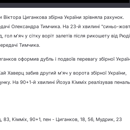
и Віктора Циганкова збірна України зрівняла рахунок.
редачі Олександра Тимчика. На 23-й хвилині "синьо-жовт
 гол м'яч у сітку воріт залетів після рикошету від Рюді
передачі Тимчика.
иганков оформив дубль і подвоїв перевагу збірної Украї
Кай Хаверц забив другий м'яч у ворота збірної України,
нку. На 90+1-й хвилині Йозуа Кімміх реалізував пенальт
ц, 83, Кімміх, 90+1, пен - Циганков, 18, 56, Мудрик, 23