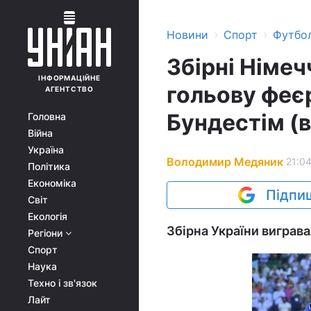
›
›
Новини
Спорт
Футбо
Збірні Німеч
ІНФОРМАЦІЙНЕ
гольову феєр
АГЕНТСТВО
Бундестім (в
Головна
Війна
Україна
Володимир Медяник
21:04
Політика
Економіка
Підпиш
Світ
Екологія
Збірна України виграва
Регіони
Спорт
Наука
Техно і зв'язок
Лайт