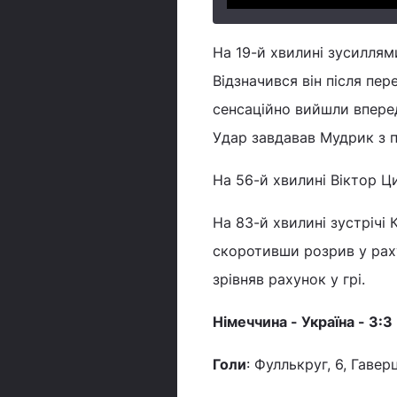
На 19-й хвилині зусиллям
Відзначився він після пе
сенсаційно вийшли вперед,
Удар завдавав Мудрик з 
На 56-й хвилині Віктор Ц
На 83-й хвилині зустрічі 
скоротивши розрив у раху
зрівняв рахунок у грі.
Німеччина - Україна - 3:3
Голи
: Фуллькруг, 6, Гавер