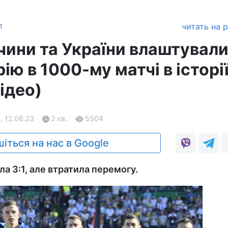
л
читать на 
чини та України влаштувал
ію в 1000-му матчі в історі
ідео)
, 12.06.23
2 хв.
5504
іться на нас в Google
ла 3:1, але втратила перемогу.