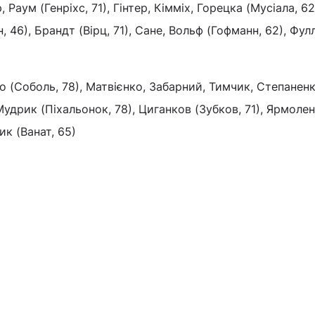
, Раум (Генріхс, 71), Гінтер, Кімміх, Горецка (Мусіала, 62
46), Брандт (Вірц, 71), Сане, Вольф (Гофманн, 62), Фул
ко (Соболь, 78), Матвієнко, Забарний, Тимчик, Степанен
 Мудрик (Піхальонок, 78), Циганков (Зубков, 71), Ярмоле
к (Ванат, 65)