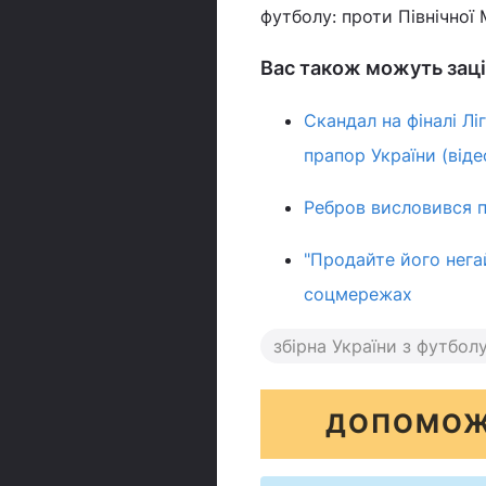
футболу: проти Північної 
Вас також можуть заці
Скандал на фіналі Лі
прапор України (віде
Ребров висловився п
"Продайте його нега
соцмережах
збірна України з футбол
ДОПОМОЖ