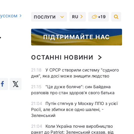
русском
RU
+19
ПОСЛУГИ
и
ПІДТРИМАЙТЕ НАС
ї
ОСТАННІ НОВИНИ
21:18
У СРСР створили систему "судного
дня", яка досі може знищити людство
21:15
"Це дуже боляче": син Байдена
розповів про стан здоров’я свого батька
21:04
Путін стягнув у Москву ППО з усієї
Росії, але збитки все одно шалені, -
Зеленський
21:04
Коли Україна почне виробництво
ракет до Patriot: Зеленський сказав, від