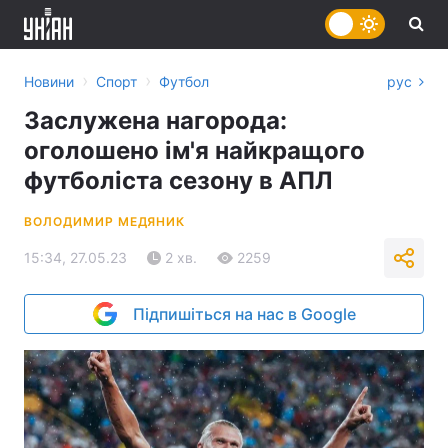
›
›
Новини
Спорт
Футбол
рус
Заслужена нагорода:
оголошено ім'я найкращого
футболіста сезону в АПЛ
ВОЛОДИМИР МЕДЯНИК
15:34, 27.05.23
2 хв.
2259
Підпишіться на нас в Google