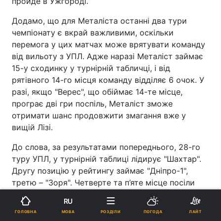
пройде в Ужгороді.
Додамо, що для Металіста останні два тури
чемпіонату є вкрай важливими, оскільки
перемога у цих матчах може врятувати команду
від вильоту з УПЛ. Адже наразі Металіст займає
15-у сходинку у турнірній табличці, і від
рятівного 14-го місця команду відділяє 6 очок. У
разі, якщо "Верес", що обіймає 14-те місце,
програє дві гри поспіль, Металіст зможе
отримати шанс продовжити змагання вже у
вищій Лізі.
До слова, за результатами попереднього, 28-го
туру УПЛ, у турнірній таблиці лідирує "Шахтар".
Другу позицію у рейтингу займає "Дніпро-1",
третю – "Зоря". Четверте та п’яте місце посіли
"Динамо" та "Олександрія" відповідно. Всього у
RU
чемпіонаті з футболу 2022-2023 беруть участь 16
МОВА
ГОЛОВНА
РОЗДІЛИ
ПОГОДА
ЛАЙТ
команд, які змагаються у два кола.