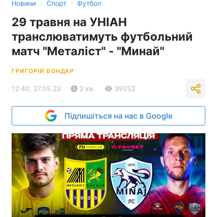
›
›
Новини
Спорт
Футбол
29 травня на УНІАН
транслюватимуть футбольний
матч "Металіст" - "Минай"
ГРИГОРІЙ БОНДАР
12:40, 27.05.23
2 хв.
39252
Підпишіться на нас в Google