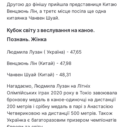
Другою до фінішу прийшла представниця Китаю
Венцзюнь Лін, а третє місце посіла ще одна
китаянка Чанвен Шуай.
Кубок світу з веслування на каное.
Познань. Жінка
Людмила Лузан ( Україна) - 47,65
Венцзюнь Лін (Китай) - 47,98
Чанвен Шуай (Китай) - 48,31
Нагадаємо, Людмила Лузан на Літніх
Олімпійських іграх 2020 року в Токіо завоювала
бронзову медаль в каное-одиночці на дистанції
200 метрів і срібну медаль в парі з Анастасією
Четвериковою на дистанції 500 метрів. Також
Українка є багаторазовим призером чемпіонатів
Європи та світу.