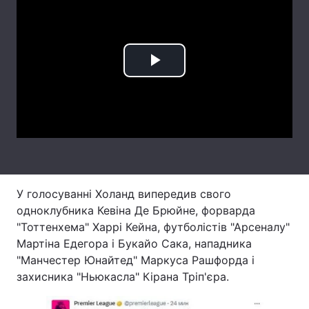
Лонгріди
Відео з Youtube
Статті
Play
Інтерв'ю
Думки
Video
Архів
Вакансії
Контакти
Послуги
У голосуванні Холанд випередив свого
одноклубника Кевіна Де Брюйне, форварда
"Тоттенхема" Харрі Кейна, футболістів "Арсеналу"
Мартіна Едегора і Букайо Сака, нападника
"Манчестер Юнайтед" Маркуса Рашфорда і
захисника "Ньюкасла" Кірана Тріп'єра.