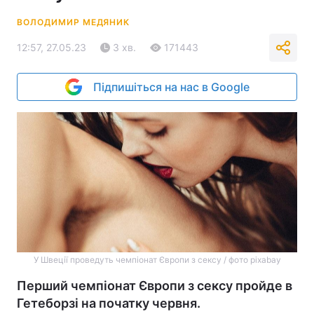
ВОЛОДИМИР МЕДЯНИК
12:57, 27.05.23
3 хв.
171443
Підпишіться на нас в Google
У Швеції проведуть чемпіонат Європи з сексу / фото pixabay
Перший чемпіонат Європи з сексу пройде в
Гетеборзі на початку червня.