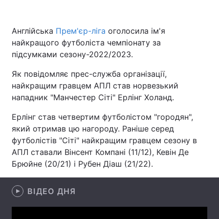
Англійська
Прем'єр-ліга
оголосила ім'я
найкращого футболіста чемпіонату за
Головна
Війна
підсумками сезону-2022/2023.
Україна
Політика
Як повідомляє прес-служба організації,
найкращим гравцем АПЛ став норвезький
Економіка
Світ
нападник "Манчестер Сіті" Ерлінг Холанд.
Спорт
Наука
Ерлінг став четвертим футболістом "городян",
який отримав цю нагороду. Раніше серед
Техно і зв'язок
Лайт
футболістів "Сіті" найкращим гравцем сезону в
Зброя
Інциденти
АПЛ ставали Вінсент Компані (11/12), Кевін Де
Брюйне (20/21) і Рубен Діаш (21/22).
Здоров'я
Туризм
ВІДЕО ДНЯ
Цікавинки
Погода
Екологія
Регіони