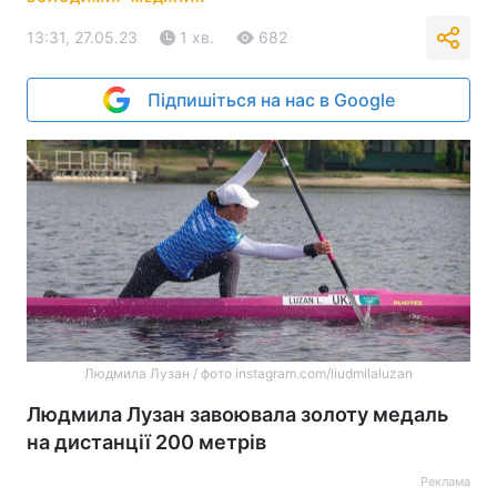
13:31, 27.05.23
1 хв.
682
Підпишіться на нас в Google
Людмила Лузан / фото instagram.com/liudmilaluzan
Людмила Лузан завоювала золоту медаль
на дистанції 200 метрів
Реклама