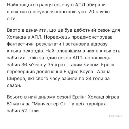
Найкращого гравця сезону в АПЛ обирали
шляхом голосування капітанів усіх 20 клубів
ліги.
Варто відзначити, що це був дебютний сезон для
Холанда в АПЛ. Норвежець продемонстрував
фантастичні результати і встановив відразу
кілька рекордів. Найголовнішим з них є кількість
забитих голів за один сезон АПЛ: норвежець
забив 36 м'ячів у 35 іграх. Таким чином, Ерлінг
перевершив досягнення Ендрю Коула і Алана
Ширера, які свого часу забили по 34 голи за
сезон.
Всього в нинішньому сезоні Ерлінг Холанд зіграв
51 матч за "Манчестер Сіті" у всіх турнірах і
забив 52 голи.
Реклама