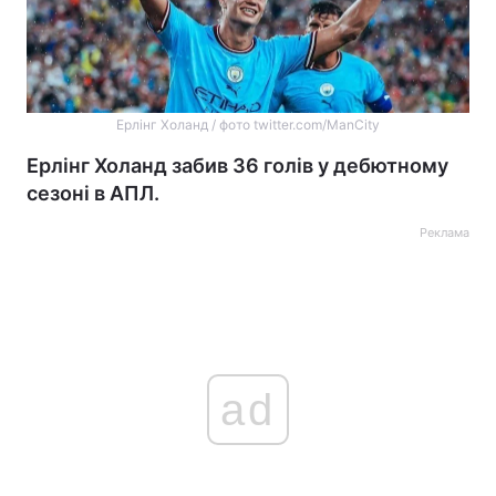
Ерлінг Холанд / фото twitter.com/ManCity
Ерлінг Холанд забив 36 голів у дебютному
сезоні в АПЛ.
Реклама
ad