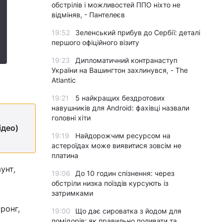
обстрілів і можливостей ППО ніхто не
відміняв, - Пантелеєв
19:52
Зеленський прибув до Сербії: деталі
першого офіційного візиту
19:23
Дипломатичний контранаступ
України на Вашингтон захлинувся, - The
Atlantic
19:21
5 найкращих бездротових
навушників для Android: фахівці назвали
головні хіти
ідео)
19:19
Найдорожчим ресурсом на
астероїдах може виявитися зовсім не
платина
унт,
19:06
До 10 годин спізнення: через
обстріли низка поїздів курсують із
затримками
ронг,
19:00
Що дає сироватка з йодом для
помідорів: як правильно поливати та