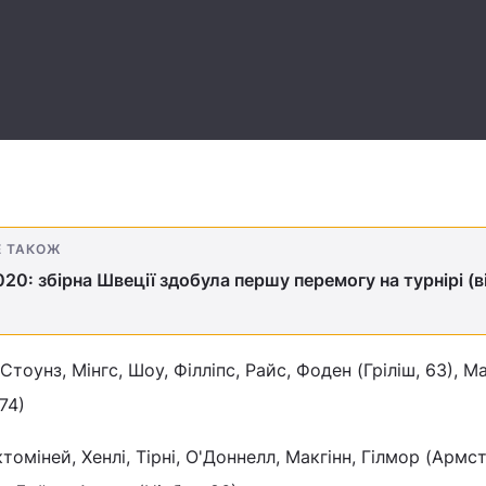
Е ТАКОЖ
20: збірна Швеції здобула першу перемогу на турнірі (в
Стоунз, Мінгс, Шоу, Філліпс, Райс, Фоден (Гріліш, 63), Ма
74)
міней, Хенлі, Тірні, О'Доннелл, Макгінн, Гілмор (Армст