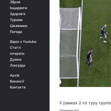
Зброя
Інциденти
Здоров'я
Туризм
Цікавинки
Погода
Відео з Youtube
Статті
Інтерв'ю
Думки
Лонгріди
Архів
Вакансії
Контакти
У рамках 2-го туру групов
Шотландії.