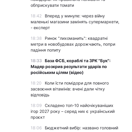
обприскувати томати
18:42
Вперед у минуле: через війну
маленькі магазини замінять супермаркети,
- експерт
18:38
Ринок "лихоманить": квадратні
метри в новобудовах дорожчають, попри
падіння попиту
18:33
База ФСБ, кораблі та ЗРК "Бук":
Мадяр розкрив результати ударів по
російським цілям (відео)
18:20
Коли їсти помідори для повного
засвоєння вітамінів: вчені дали чітку
відповідь
18:09
Складено топ-10 найочікуваніших
ігор 2027 року – серед них є український
проєкт
18:06
Бюджетний вибір: названо головний