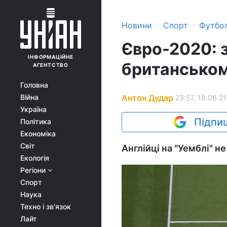
›
›
Новини
Спорт
Футбо
Євро-2020: з
ІНФОРМАЦІЙНЕ
британському
АГЕНТСТВО
Головна
Антон Дудар
Війна
23:57, 18.06.21
Україна
Підпиш
Політика
Економіка
Світ
Англійці на "Уемблі" н
Екологія
Регіони
Спорт
Наука
Техно і зв'язок
Лайт