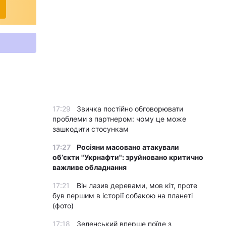
17:29
Звичка постійно обговорювати
проблеми з партнером: чому це може
зашкодити стосункам
17:27
Росіяни масовано атакували
обʼєкти "Укрнафти": зруйновано критично
важливе обладнання
17:21
Він лазив деревами, мов кіт, проте
був першим в історії собакою на планеті
(фото)
17:18
Зеленський вперше поїде з