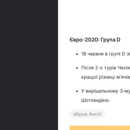
Євро-2020: Група D
18 червня в групі D з
Після 2-х турів Чехія
кращої різниці м'ячів
У вирішальному 3-му 
Шотландією.
збірна Англії