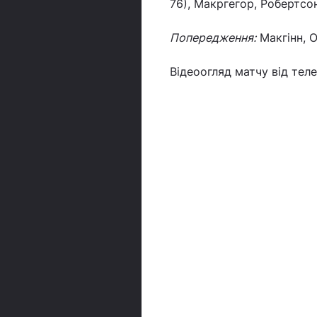
76), Макргегор, Робертсон
Попередження:
Макгінн, 
Відеоогляд матчу від телек