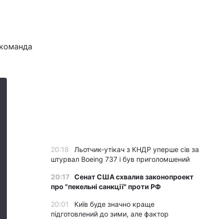
 команда
20:18
Льотчик-утікач з КНДР уперше сів за
штурвал Boeing 737 і був приголомшений
20:17
Сенат США схвалив законопроект
про "пекельні санкції" проти РФ
20:01
Київ буде значно краще
підготовлений до зими, але фактор