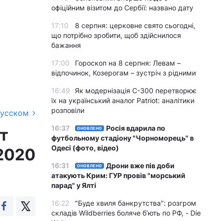
офіційним візитом до Сербії: названо дату
17:10
8 серпня: церковне свято сьогодні,
що потрібно зробити, щоб здійснилося
бажання
17:00
Гороскоп на 8 серпня: Левам –
відпочинок, Козерогам – зустріч з рідними
16:49
Як модернізація С-300 перетворює
їх на український аналог Patriot: аналітики
розповіли
русском
16:37
Росія вдарила по
ст
ОНОВЛЕНО
футбольному стадіону "Чорноморець" в
Одесі (фото, відео)
-2020
16:31
Дрони вже пів доби
ОНОВЛЕНО
атакують Крим: ГУР провів "морський
парад" у Ялті
16:22
"Буде хвиля банкрутства": розгром
складів Wildberries боляче бʼють по РФ, - Die