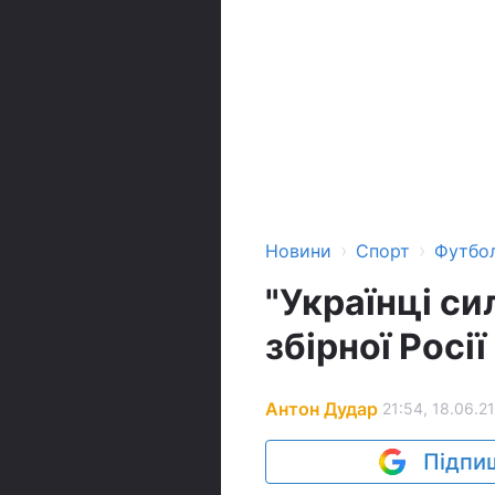
›
›
Новини
Спорт
Футбо
"Українці си
збірної Росі
Антон Дудар
21:54, 18.06.21
Підпиш