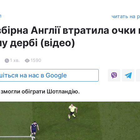
л
читать на 
бірна Англії втратила очки 
 дербі (відео)
1 хв.
1590
іться на нас в Google
е змогли обіграти Шотландію.