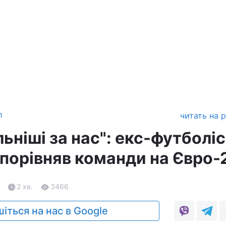
л
читать на 
льніші за нас": екс-футболі
ї порівняв команди на Євро
2 хв.
3466
іться на нас в Google