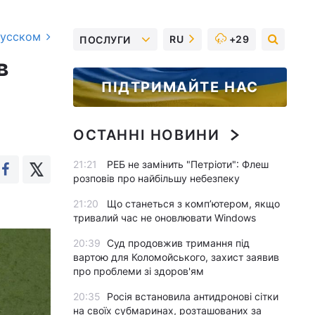
русском
RU
+29
ПОСЛУГИ
в
ПІДТРИМАЙТЕ НАС
ОСТАННІ НОВИНИ
21:21
РЕБ не замінить "Петріоти": Флеш
розповів про найбільшу небезпеку
21:20
Що станеться з комп’ютером, якщо
тривалий час не оновлювати Windows
20:39
Суд продовжив тримання під
вартою для Коломойського, захист заявив
про проблеми зі здоров'ям
20:35
Росія встановила антидронові сітки
на своїх субмаринах, розташованих за