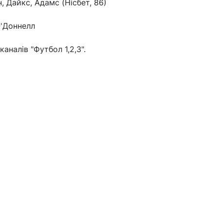
, Дайкс, Адамс (Нісбет, 86)
О'Доннелл
аналів "Футбол 1,2,3".