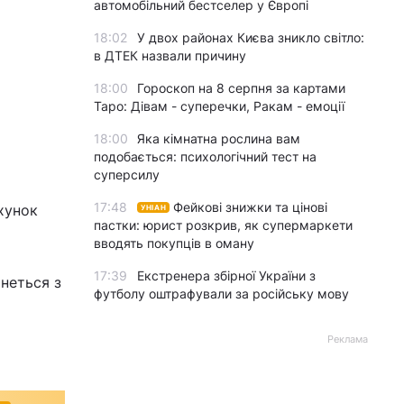
автомобільний бестселер у Європі
18:02
У двох районах Києва зникло світло:
в ДТЕК назвали причину
18:00
Гороскоп на 8 серпня за картами
Таро: Дівам - суперечки, Ракам - емоції
18:00
Яка кімнатна рослина вам
подобається: психологічний тест на
суперсилу
17:48
Фейкові знижки та цінові
ахунок
УНІАН
пастки: юрист розкрив, як супермаркети
вводять покупців в оману
17:39
Екстренера збірної України з
інеться з
футболу оштрафували за російську мову
Реклама