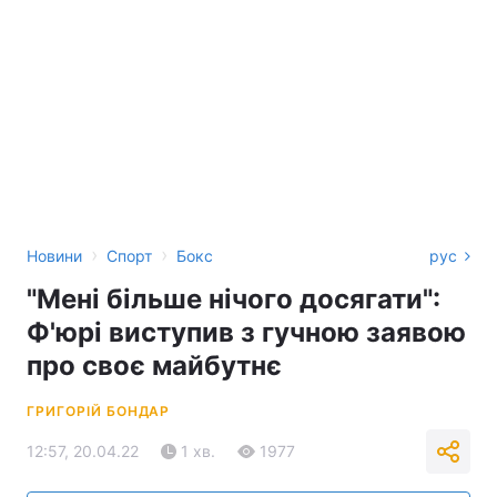
›
›
Новини
Спорт
Бокс
рус
"Мені більше нічого досягати":
Ф'юрі виступив з гучною заявою
про своє майбутнє
ГРИГОРІЙ БОНДАР
12:57, 20.04.22
1 хв.
1977