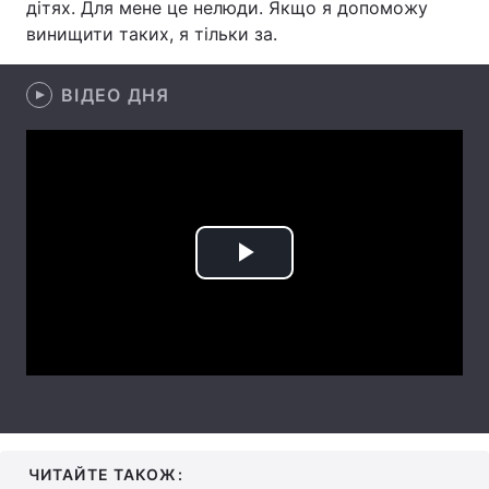
дітях. Для мене це нелюди. Якщо я допоможу
винищити таких, я тільки за.
Лонгріди
ВІДЕО ДНЯ
Відео з Youtube
Статті
Інтерв'ю
Думки
Архів
Вакансії
Контакти
Play
Послуги
Video
ЧИТАЙТЕ ТАКОЖ: