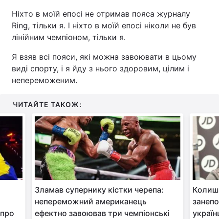
Ніхто в моїй епосі не отримав пояса журналу
Ring, тільки я. І ніхто в моїй епосі ніколи не був
лінійним чемпіоном, тільки я.
Я взяв всі пояси, які можна завоювати в цьому
виді спорту, і я йду з нього здоровим, цілим і
непереможеним.
ЧИТАЙТЕ ТАКОЖ:
Зламав супернику кістки черепа:
Колишн
непереможний американець
занепо
 про
ефектно завоював три чемпіонські
украї