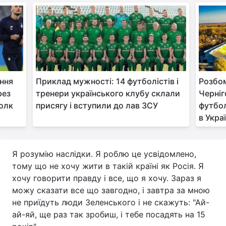
Тема оформлення
ння
Приклад мужності: 14 футболістів і
Розбом
рез
тренери українського клубу склали
Черніг
полк
присягу і вступили до лав ЗСУ
футбол
в Украї
Я розумію наслідки. Я роблю це усвідомлено,
тому що не хочу жити в такій країні як Росія. Я
хочу говорити правду і все, що я хочу. Зараз я
можу сказати все що завгодно, і завтра за мною
не приїдуть люди Зеленського і не скажуть: "Ай-
ай-яй, ще раз так зробиш, і тебе посадять на 15