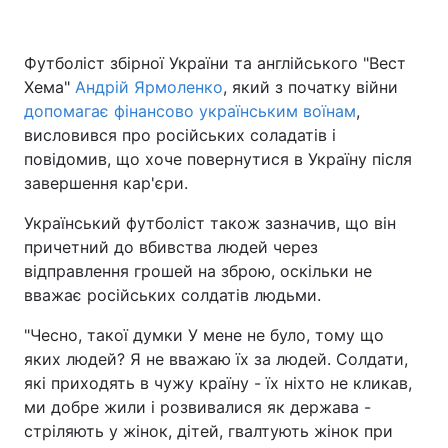
Футболіст збірної України та англійського "Вест
Хема"
Головна
Андрій Ярмоленко
, який з початку війни
Війна
допомагає фінансово українським воїнам
,
Україна
Політика
висловився про російських соладатів і
повідомив, що хоче повернутися в Україну після
Економіка
Світ
завершення кар'єри.
Спорт
Наука
Український футболіст також зазначив, що він
причетний до вбивства людей через
Техно і зв'язок
Лайт
відправлення грошей на зброю, оскільки не
вважає російських солдатів людьми.
Зброя
Інциденти
"Чесно, такої думки У мене не було, тому що
Здоров'я
Туризм
яких людей? Я не вважаю їх за людей. Солдати,
які приходять в чужу країну - їх ніхто не кликав,
Цікавинки
Погода
ми добре жили і розвивалися як держава -
стріляють у жінок, дітей, гвалтують жінок при
Екологія
Регіони