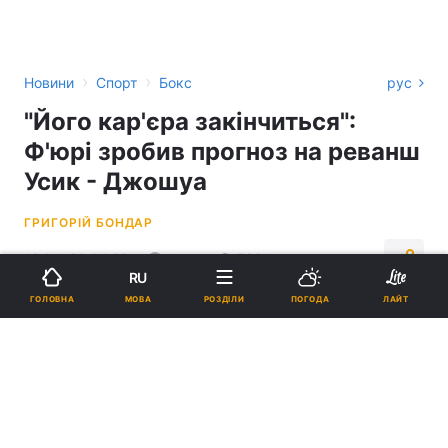
›
›
Новини
Спорт
Бокс
рус
"Його кар'єра закінчиться":
Ф'юрі зробив прогноз на реванш
Усик - Джошуа
ГРИГОРІЙ БОНДАР
12:04, 20.04.22
1 хв.
7894
RU
МОВА
ГОЛОВНА
РОЗДІЛИ
ПОГОДА
ЛАЙТ
Підпишіться на нас в Google