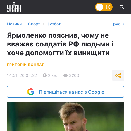
›
›
Новини
Спорт
Футбол
рус
Ярмоленко пояснив, чому не
вважає солдатів РФ людьми і
хоче допомогти їх винищити
ГРИГОРІЙ БОНДАР
14:51, 20.04.22
2 хв.
3200
Підпишіться на нас в Google