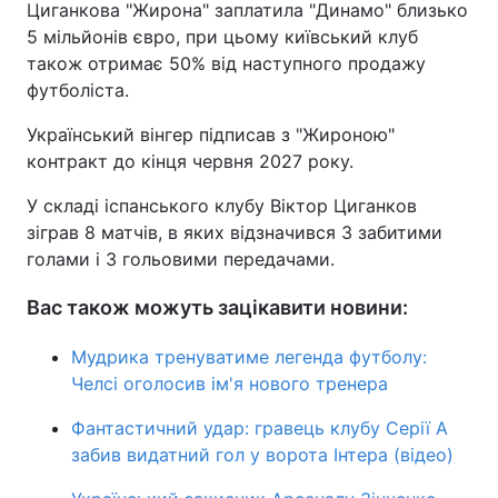
Циганкова "Жирона" заплатила "Динамо" близько
5 мільйонів євро, при цьому київський клуб
Тема оформлення
також отримає 50% від наступного продажу
футболіста.
Український вінгер підписав з "Жироною"
контракт до кінця червня 2027 року.
У складі іспанського клубу Віктор Циганков
зіграв 8 матчів, в яких відзначився 3 забитими
голами і 3 гольовими передачами.
Вас також можуть зацікавити новини:
Мудрика тренуватиме легенда футболу:
Челсі оголосив ім'я нового тренера
Фантастичний удар: гравець клубу Серії А
забив видатний гол у ворота Інтера (відео)