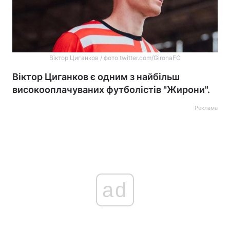
Віктор Циганков / фото twitter.com/GironaFC
Віктор Циганков є одним з найбільш
високооплачуваних футболістів "Жирони".
Реклама
ad