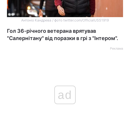
Антоніо Кандрева / фото twitter.com/OfficialUSS1919
Гол 36-річного ветерана врятував
"Салернітану" від поразки в грі з "Інтером".
Реклама
ad