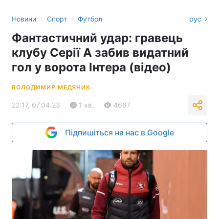
›
›
Новини
Спорт
Футбол
рус
Фантастичний удар: гравець
клубу Серії А забив видатний
гол у ворота Інтера (відео)
ВОЛОДИМИР МЕДЯНИК
22:17, 07.04.23
1 хв.
4687
Підпишіться на нас в Google