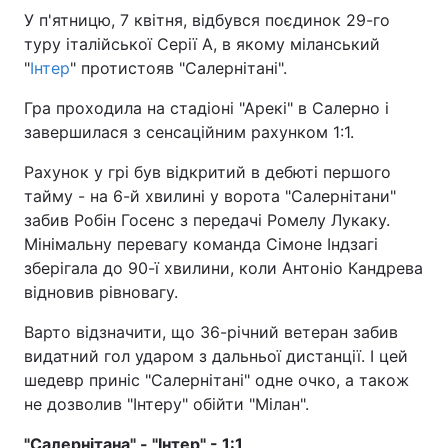
У п'ятницю, 7 квітня, відбувся поєдинок 29-го
туру італійської Серії А, в якому міланський
"
Інтер
" протистояв "Салернітані".
Гра проходила на стадіоні "Арекі" в Салерно і
завершилася з сенсаційним рахунком 1:1.
Рахунок у грі був відкритий в дебюті першого
тайму - на 6-й хвилині у ворота "Салернітани"
забив Робін Госенс з передачі Ромелу Лукаку.
Мінімальну перевагу команда Сімоне Індзагі
зберігала до 90-ї хвилини, коли Антоніо Кандрева
відновив рівновагу.
Варто відзначити, що 36-річний ветеран забив
видатний гол ударом з дальньої дистанції. І цей
шедевр приніс "Салернітані" одне очко, а також
не дозволив "Інтеру" обійти "Мілан".
"Салернітана" - "Інтер" - 1:1