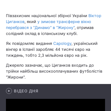
Півзахисник національної збірної України
Віктор
Циганков
Головна
, який
у зимове трансферне вікно
Війна
перебрався з "Динамо" в "Жирону"
, отримав
Україна
Політика
солідний оклад в іспанському клубі.
Як повідомляє видання
Економіка
Capology
Світ
, український
вінгер в Іспанії заробляє 44 тисячі євро на
Спорт
Наука
тиждень, тобто 2,3 мільйона євро на рік.
Джерело зазначає, що Циганков входить до
Техно і зв'язок
Лайт
трійки найбільш високооплачуваних футболістів
Зброя
Інциденти
"Жирони".
Здоров'я
Туризм
ВІДЕО ДНЯ
Цікавинки
Погода
Екологія
Регіони