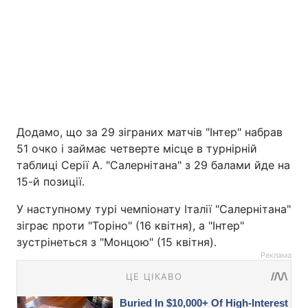
Додамо, що за 29 зіграних матчів "Інтер" набрав
51 очко і займає четверте місце в турнірній
таблиці Серії А. "Салернітана" з 29 балами йде на
15-й позиції.
У наступному турі чемпіонату Італії "Салернітана"
зіграє проти "Торіно" (16 квітня), а "Інтер"
зустрінеться з "Монцою" (15 квітня).
Реклама