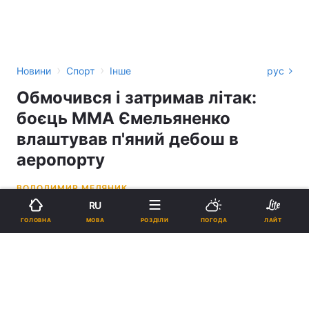
›
›
Новини
Спорт
Інше
рус
Обмочився і затримав літак:
боєць ММА Ємельяненко
влаштував п'яний дебош в
аеропорту
ВОЛОДИМИР МЕДЯНИК
RU
21:36, 07.04.23
2 хв.
34292
МОВА
ГОЛОВНА
РОЗДІЛИ
ПОГОДА
ЛАЙТ
Підпишіться на нас в Google