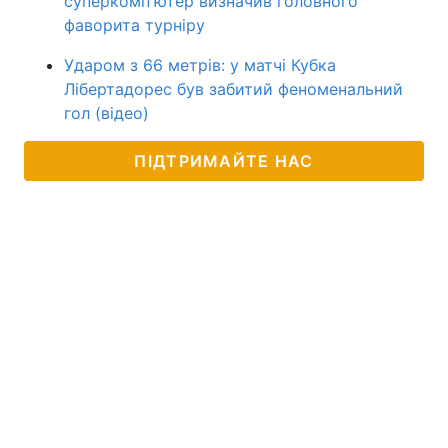
суперкомп'ютер визначив головного
фаворита турніру
Ударом з 66 метрів: у матчі Кубка
Лібертадорес був забитий феноменальний
гол (відео)
ПІДТРИМАЙТЕ НАС