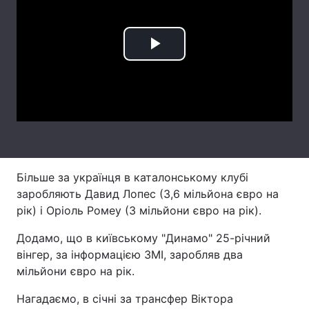
Лонгріди
Play
Відео з Youtube
Статті
Video
Інтерв'ю
Думки
Архів
Вакансії
Контакти
Більше за українця в каталонському клубі
Послуги
заробляють Давид Лопес (3,6 мільйона євро на
рік) і Оріоль Ромеу (3 мільйони євро на рік).
Додамо, що в київському "Динамо" 25-річний
вінгер, за інформацією ЗМІ, заробляв два
мільйони євро на рік.
Нагадаємо, в січні за трансфер Віктора