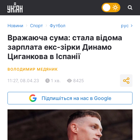
›
›
Новини
Спорт
Футбол
рус
Вражаюча сума: стала відома
зарплата екс-зірки Динамо
Циганкова в Іспанії
ВОЛОДИМИР МЕДЯНИК
11:27, 08.04.23
1 хв.
8425
Підпишіться на нас в Google