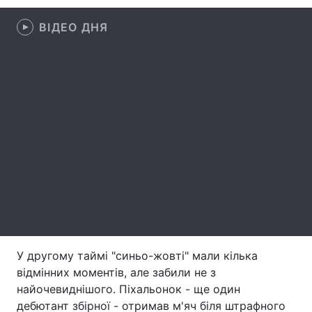
Лонгріди
ВІДЕО ДНЯ
Відео з Youtube
Статті
Інтерв'ю
Думки
Архів
Вакансії
Контакти
Послуги
У другому таймі "синьо-жовті" мали кілька
відмінних моментів, але забили не з
найочевиднішого. Піхальонок - ще один
дебютант збірної - отримав м'яч біля штрафного