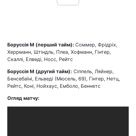
Боруссія М (перший тайм):
Соммер, Фрідріх,
Херрманн, Штіндль, Плеа, Хофманн, Гінтер,
Скаллі, Елведі, Носс, Рейтс
Боруссія М (другий тайм):
Сіппель, Ляйнер,
Бенсебаїні, Ельведі (Мюсель, 69), Гінтер, Нетц,
Рейтс, Коні, Нойхаус, Емболо, Беннетс
Огляд матчу: