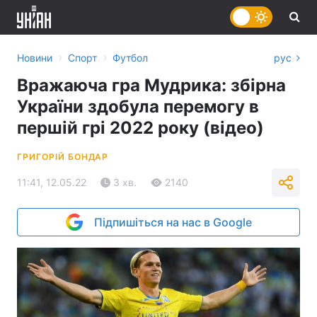
›
›
Новини
Спорт
Футбол
рус
Вражаюча гра Мудрика: збірна
України здобула перемогу в
першій грі 2022 року (відео)
ГРИГОРІЙ БОНДАР
11:41, 12.05.22
3 хв.
2140
Підпишіться на нас в Google