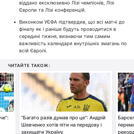
віддано ексклюзивно Лізі чемпіонів, Лізі
Європи та Лізі конференцій.
Виконком УЄФА підтвердив, що всі матчі до
фіналу як і раніше будуть проводитися в
середині тижня, визнаючи тим самим
важливість календаря внутрішніх змагань по
всій Європі.
ЧИТАЙТЕ ТАКОЖ:
че":
"Багато разів думав про це": Андрій
Барсел
Шевченко хотів піти на передову і
перемо
захищати Україну
рекорд