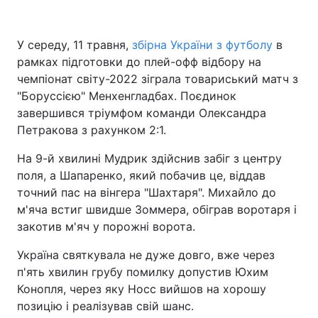
У середу, 11 травня,
збірна України з футболу
в
рамках підготовки до плей-офф відбору на
Головна
Війна
чемпіонат світу-2022 зіграла товариський матч з
Україна
Політика
"Боруссією" Менхенгладбах. Поєдинок
завершився тріумфом команди Олександра
Економіка
Світ
Петракова з рахунком 2:1.
Спорт
Наука
На 9-й хвилині Мудрик здійснив забіг з центру
поля, а Шапаренко, який побачив це, віддав
Техно і зв'язок
Лайт
точний пас на вінгера "Шахтаря". Михайло до
м'яча встиг швидше Зоммера, обіграв воротаря і
Зброя
Інциденти
закотив м'яч у порожні ворота.
Здоров'я
Туризм
Україна святкувала не дуже довго, вже через
п'ять хвилин грубу помилку допустив Юхим
Цікавинки
Погода
Конопля, через яку Носс вийшов на хорошу
позицію і реалізував свій шанс.
Екологія
Регіони