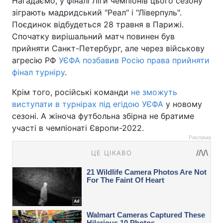
Нагадаємо, у фіналі Ліги чемпіонів цього сезону
зіграють мадридський "Реал" і "Ліверпуль".
Поєдинок відбудеться 28 травня в Парижі.
Спочатку вирішальний матч повинен був
прийняти Санкт-Петербург, але через військову
агресію РФ
УЄФА позбавив Росію права прийняти
фінал турніру
.
Крім того, російські команди
не зможуть
виступати в турнірах під егідою УЄФА
у новому
сезоні. А жіноча футбольна збірна не братиме
участі в чемпіонаті Європи-2022.
Реклама