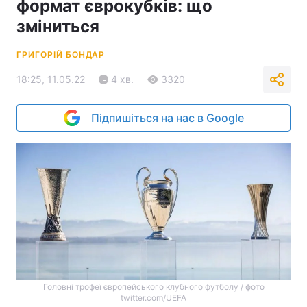
формат єврокубків: що
зміниться
ГРИГОРІЙ БОНДАР
18:25, 11.05.22
4 хв.
3320
Підпишіться на нас в Google
Головні трофеї європейського клубного футболу / фото
twitter.com/UEFA