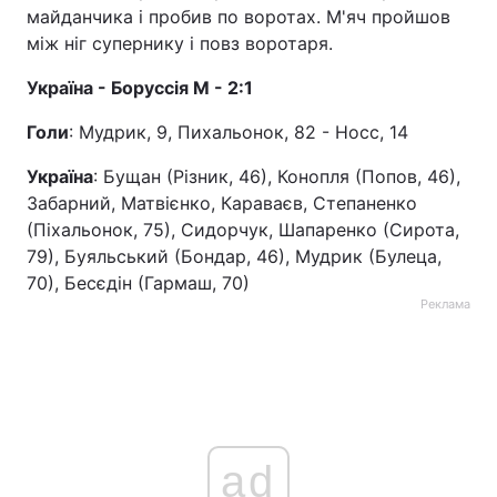
майданчика і пробив по воротах. М'яч пройшов
Тема оформлення
між ніг супернику і повз воротаря.
Україна - Боруссія М - 2:1
Голи
: Мудрик, 9, Пихальонок, 82 - Носс, 14
Україна
: Бущан (Різник, 46), Конопля (Попов, 46),
Забарний, Матвієнко, Караваєв, Степаненко
(Піхальонок, 75), Сидорчук, Шапаренко (Сирота,
79), Буяльський (Бондар, 46), Мудрик (Булеца,
70), Бесєдін (Гармаш, 70)
Реклама
ad