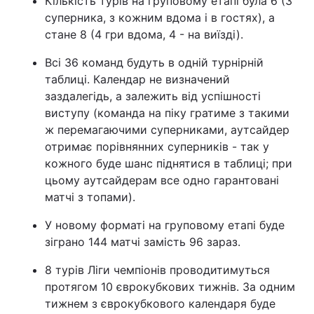
Кількість турів на груповому етапі була 6 (3
суперника, з кожним вдома і в гостях), а
стане 8 (4 гри вдома, 4 - на виїзді).
Всі 36 команд будуть в одній турнірній
таблиці. Календар не визначений
заздалегідь, а залежить від успішності
виступу (команда на піку гратиме з такими
ж перемагаючими суперниками, аутсайдер
отримає порівнянних суперників - так у
кожного буде шанс піднятися в таблиці; при
цьому аутсайдерам все одно гарантовані
матчі з топами).
У новому форматі на груповому етапі буде
зіграно 144 матчі замість 96 зараз.
8 турів Ліги чемпіонів проводитимуться
протягом 10 єврокубкових тижнів. За одним
тижнем з єврокубкового календаря буде