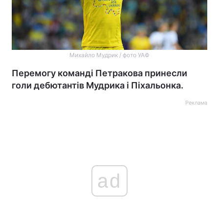
Михайло Мудрик / фото УАФ
Перемогу команді Петракова принесли
голи дебютантів Мудрика і Піхальонка.
Реклама
ad