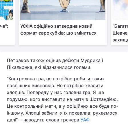
че":
УЄФА офіційно затвердив новий
"Багат
формат єврокубків: що зміниться
Шевчен
захища
Петраков також оцінив дебюти Мудрика і
Піхальонка, які відзначилися голами.
"Контрольна гра, не потрібно робити таких
поспішних висновків. Не потрібно хвалити
хлопців. Попереду у нас головна гра. Я ще
подумаю, кого виставити на матч з Шотландією.
Це контрольний матч, а у офіційних все буде по-
іншому. Хлопці забили, я їх похвалив, рухаємося
далі", - наводить слова тренера
УАФ
.