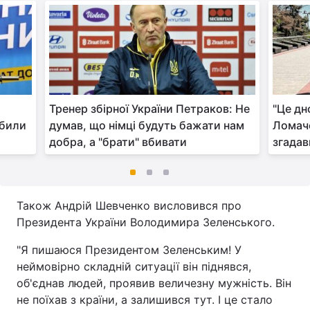
Тренер збірної України Петраков: Не
"Це дн
вбили
думав, що німці будуть бажати нам
Ломаче
добра, а "брати" вбивати
згадав
Також Андрій Шевченко висловився про
Президента України Володимира Зеленського.
"Я пишаюся Президентом Зеленським! У
неймовірно складній ситуації він піднявся,
об'єднав людей, проявив величезну мужність. Він
не поїхав з країни, а залишився тут. І це стало