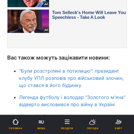
Вас також можуть зацікавити новини:
"Були розстріляні в потилицю": президент
клубу УПЛ розповів про військовий злочин,
що стався в його будинку
Легенда футболу і володар "Золотого м'яча"
відверто висловився про війну в Україні
"Хворий ублюдок": легенда тенісу
RU
відреагував на покладання квітів Путіним
МОВА
ГОЛОВНА
РОЗДІЛИ
ПОГОДА
ЛАЙТ
Києву та Одесі