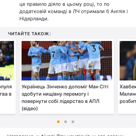
це правило діяло в цьому році, то по
додатковій команді в ЛЧ отримали б Англія і
Нідерланди.
ЧИТАЙТЕ ТАКОЖ:
рпуля
Українець Зінченко допоміг Ман Сіті
Хавбек
тва в
здобути нищівну перемогу і
Малино
повернути собі лідерство в АПЛ
розбит
(відео)