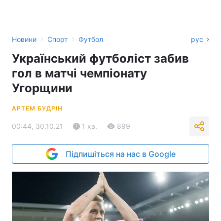
›
›
Новини
Спорт
Футбол
рус
Український футболіст забив
гол в матчі чемпіонату
Угорщини
АРТЕМ БУДРІН
00:44, 30.10.21
1 хв.
899
Підпишіться на нас в Google