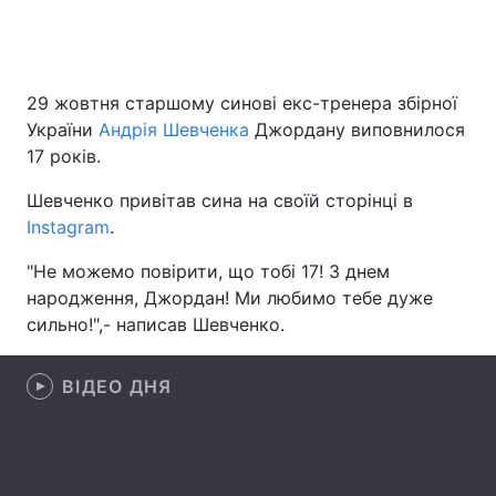
Головна
Війна
29 жовтня старшому синові екс-тренера збірної
України
Андрія Шевченка
Джордану виповнилося
Україна
Політика
17 років.
Економіка
Світ
Шевченко привітав сина на своїй сторінці в
Instagram
.
Спорт
Наука
"Не можемо повірити, що тобі 17! З днем
Техно і зв'язок
Лайт
народження, Джордан! Ми любимо тебе дуже
сильно!",- написав Шевченко.
Зброя
Інциденти
ВІДЕО ДНЯ
Здоров'я
Туризм
Цікавинки
Погода
Екологія
Регіони