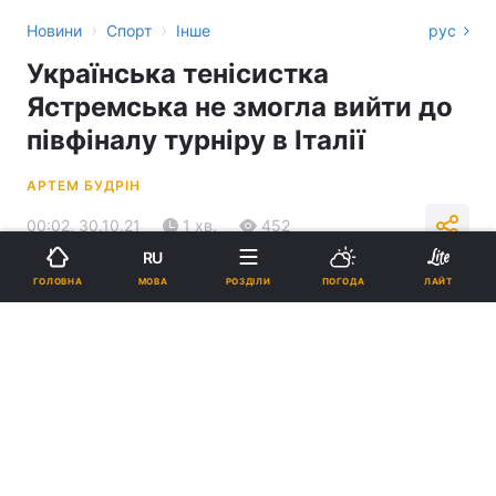
›
›
Новини
Спорт
Інше
рус
Українська тенісистка
Ястремська не змогла вийти до
півфіналу турніру в Італії
АРТЕМ БУДРІН
00:02, 30.10.21
1 хв.
452
RU
МОВА
ГОЛОВНА
РОЗДІЛИ
ПОГОДА
ЛАЙТ
Підпишіться на нас в Google