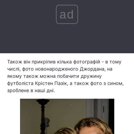
Лонгріди
ad
Відео з Youtube
Статті
Інтерв'ю
Думки
Архів
Вакансії
Також він прикріпив кілька фотографій - в тому
Контакти
числі, фото новонародженого Джордана, на
якому також можна побачити дружину
Послуги
футболіста Крістен Пазік, а також фото з сином,
зроблене в наші дні.