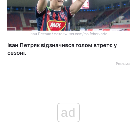
Іван Петряк / фото twitter.com/molfehervarfc
Іван Петряк відзначився голом втретє у
сезоні.
Реклама
ad