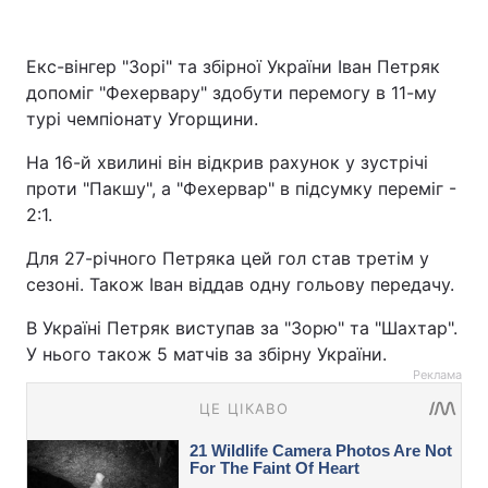
Екс-вінгер "Зорі" та збірної України Іван Петряк
допоміг "Фехервару" здобути перемогу в 11-му
турі чемпіонату Угорщини.
На 16-й хвилині він відкрив рахунок у зустрічі
проти "Пакшу", а "Фехервар" в підсумку переміг -
2:1.
Для 27-річного Петряка цей гол став третім у
сезоні. Також Іван віддав одну гольову передачу.
В Україні Петряк виступав за "Зорю" та "Шахтар".
У нього також 5 матчів за збірну України.
Реклама