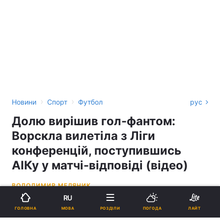
›
›
Новини
Спорт
Футбол
рус
Долю вирішив гол-фантом:
Ворскла вилетіла з Ліги
конференцій, поступившись
АІКу у матчі-відповіді (відео)
ВОЛОДИМИР МЕДЯНИК
RU
22:36, 27.07.22
2 хв.
2565
МОВА
ГОЛОВНА
РОЗДІЛИ
ПОГОДА
ЛАЙТ