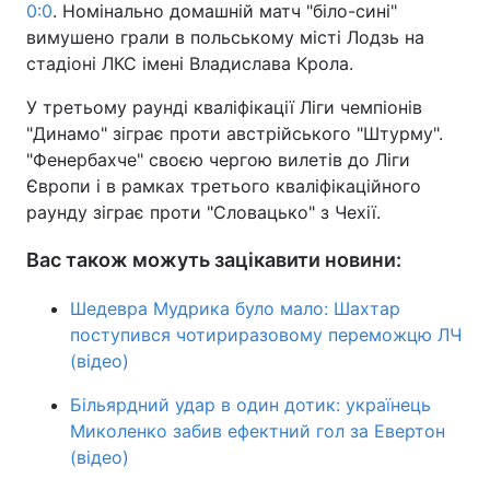
0:0
. Номінально домашній матч "біло-сині"
вимушено грали в польському місті Лодзь на
стадіоні ЛКС імені Владислава Крола.
У третьому раунді кваліфікації Ліги чемпіонів
"Динамо" зіграє проти австрійського "Штурму".
"Фенербахче" своєю чергою вилетів до Ліги
Європи і в рамках третього кваліфікаційного
раунду зіграє проти "Словацько" з Чехії.
Вас також можуть зацікавити новини:
Шедевра Мудрика було мало: Шахтар
поступився чотириразовому переможцю ЛЧ
(відео)
Більярдний удар в один дотик: українець
Миколенко забив ефектний гол за Евертон
(відео)