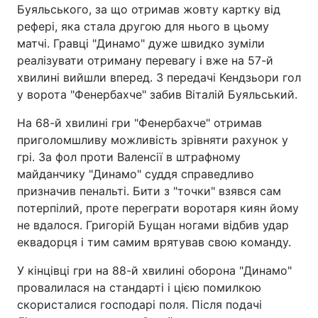
Буяльського, за що отримав жовту картку від
рефері, яка стала другою для нього в цьому
матчі. Гравці "Динамо" дуже швидко зуміли
реалізувати отриману перевагу і вже на 57-й
хвилині вийшли вперед. З передачі Кендзьори гол
у ворота "Фенербахче" забив Віталій Буяльський.
На 68-й хвилині гри "Фенербахче" отримав
приголомшливу можливість зрівняти рахунок у
грі. За фол проти Валенсії в штрафному
майданчику "Динамо" суддя справедливо
призначив пенальті. Бити з "точки" взявся сам
потерпілий, проте переграти воротаря киян йому
не вдалося. Григорій Бущан ногами відбив удар
еквадорця і тим самим врятував свою команду.
У кінцівці гри на 88-й хвилині оборона "Динамо"
провалилася на стандарті і цією помилкою
скористалися господарі поля. Після подачі