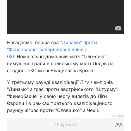
Нагадаємо, перша гра
"Динамо" проти
"Фенербахче" завершилася внічию
0:0
. Номінально домашній матч "біло-сині"
вимушено грали в польському місті Лодзь на
стадіоні ЛКС імені Владислава Крола.
У третьому раунді кваліфікації Ліги чемпіонів
"Динамо" зіграє проти австрійського "Штурму".
"Фенербахче" у свою чергу вилетів до Ліги
Європи і в рамках третього кваліфікаційного
раунду зіграє проти "Словацко" з Чехії.
Реклама