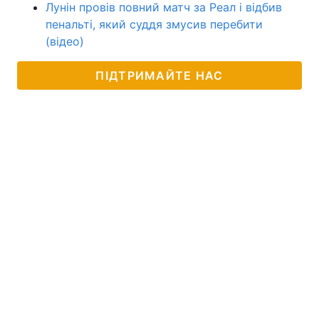
Лунін провів повний матч за Реал і відбив
пенальті, який суддя змусив перебити
(відео)
ПІДТРИМАЙТЕ НАС