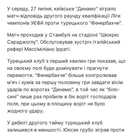
У середу, 27 липня, київське "Динамо" зіграло
матч-відповідь другого раунду кваліфікації Ліги
чемпіонів УЄФА проти турецького "Фенербахче".
Матч проходив у Стамбулі на стадіоні "Шюкрю
Сараджоглу". Обслуговував зустріч італійський
рефері Массіміліано Ірраті.
Турецький клуб з перший хвилин гри показав, що
на своєму полі буде домінувати і прагнути
перемогти. "Фенербахче" більше контролював
м'яч і зумів за першу половину гри завдати вісім
ударів по воротах "Динамо", в той час як "біло-
сині" лише раз пробили в бік воріт господарів
поля, при цьому в площину воріт не було
жодного удару.
У дебюті другого тайму турецький клуб
залишився в меншості. Юксек грубо зіграв проти