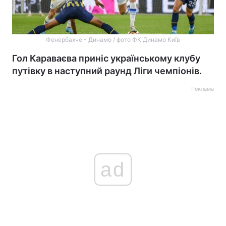
Фенербахче - Динамо / фото ФК Динамо Київ
Гол Караваєва приніс українському клубу
путівку в наступний раунд Ліги чемпіонів.
Реклама
ad