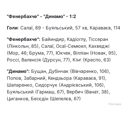
"Фенербахче" - "Динамо" - 1:2
Голи
: Салаї, 89 - Буяльський, 57 хв, Караваєв, 114
"Фенербахче":
Байиндир, Кадіоглу, Тіссеран
(Лінкольн, 85), Салаї, Осаї-Семюел, Кахведжі
(Мор, 46; Брума, 77), Юкчек, Вілліан (Новак, 95),
Россі, Валенсія (Дурсун, 77), Кінг (Креспо, 63)
"Динамо":
Бущан, Дубінчак (Вівчаренко, 106),
Попов, Забарний, Кендзьора (Караваєв, 91),
Шапаренко, Сидорчук (Андрієвський, 106),
Буяльський (Гармаш, 67), Вербич (Ванат, 38),
Циганков, Бесєдін (Шепелєв, 67)
Реклама