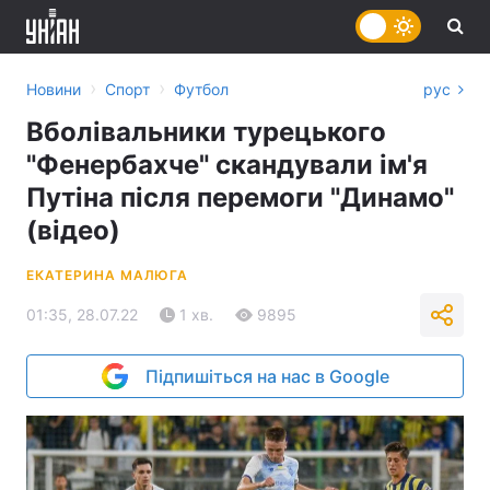
›
›
Новини
Спорт
Футбол
рус
Вболівальники турецького
"Фенербахче" скандували ім'я
Путіна після перемоги "Динамо"
(відео)
ЕКАТЕРИНА МАЛЮГА
01:35, 28.07.22
1 хв.
9895
Підпишіться на нас в Google