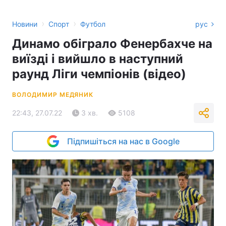
›
›
Новини
Спорт
Футбол
рус
Динамо обіграло Фенербахче на
виїзді і вийшло в наступний
раунд Ліги чемпіонів (відео)
ВОЛОДИМИР МЕДЯНИК
22:43, 27.07.22
3 хв.
5108
Підпишіться на нас в Google