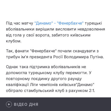
Головна
Війна
Під час матчу
"Динамо" - "Фенербахче"
турецькі
вболівальники вирішили висловити невдоволення
Україна
Політика
від гола у свої ворота, забитого київським
клубом.
Економіка
Світ
Так, фанати "Фенербахче" почали скандувати з
Спорт
Наука
трибун ім'я президента Росії Володимира Путіна.
Техно і зв'язок
Лайт
Однак така підтримка вболівальників не
допомогла турецькому клубу перемогти. У
Зброя
Інциденти
повторному поєдинку другого раунду
кваліфікації Ліги чемпіонів київське"Динамо"
Здоров'я
Туризм
обіграло стамбульський клуб з рахунком 2:1.
Цікавинки
Погода
ВІДЕО ДНЯ
Екологія
Регіони