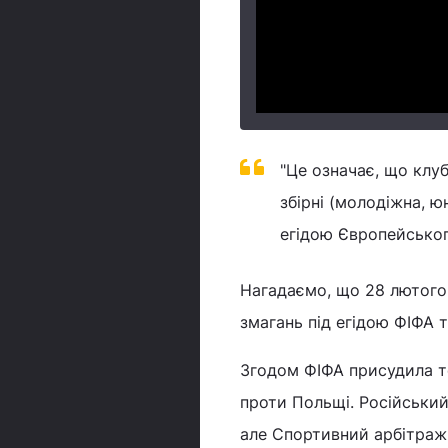
"Це означає, що клуб
збірні (молодіжна, ю
егідою Європейськог
Нагадаємо, що 28 лютого р
змагань під егідою ФІФА 
Згодом ФІФА присудила те
проти Польщі. Російський
але Спортивний арбітражн