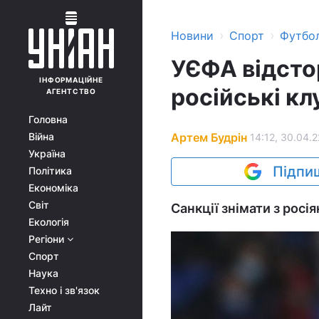
›
›
Новини
Спорт
Футбо
УЄФА відстор
ІНФОРМАЦІЙНЕ
російські кл
АГЕНТСТВО
Головна
Артем Будрін
Війна
14:12, 30.04.2
Україна
Підпиш
Політика
Економіка
Світ
Санкції знімати з росія
Екологія
Регіони
Спорт
Наука
Техно і зв'язок
Лайт