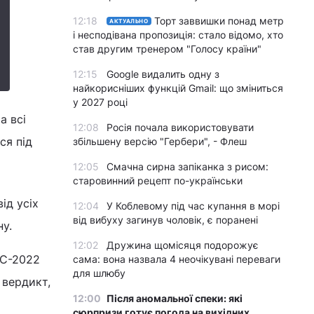
12:18
Торт заввишки понад метр
АКТУАЛЬНО
і несподівана пропозиція: стало відомо, хто
став другим тренером "Голосу країни"
12:15
Google видалить одну з
найкорисніших функцій Gmail: що зміниться
у 2027 році
а всі
12:08
Росія почала використовувати
ся під
збільшену версію "Гербери", - Флеш
12:05
Смачна сирна запіканка з рисом:
старовинний рецепт по-українськи
ід усіх
12:04
У Коблевому під час купання в морі
від вибуху загинув чоловік, є поранені
ну.
12:02
Дружина щомісяця подорожує
ЧС-2022
сама: вона назвала 4 неочікувані переваги
для шлюбу
 вердикт,
12:00
Після аномальної спеки: які
сюрпризи готує погода на вихідних