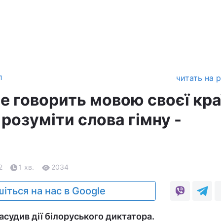
л
читать на 
е говорить мовою своєї кра
 розуміти слова гімну -
2
1 хв.
2034
іться на нас в Google
асудив дії білоруського диктатора.