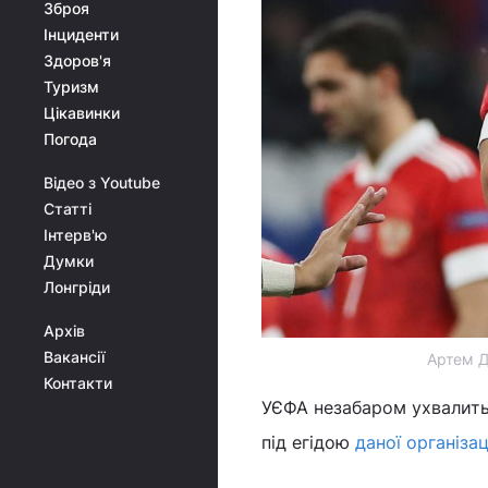
Зброя
Інциденти
Здоров'я
Туризм
Цікавинки
Погода
Відео з Youtube
Статті
Інтерв'ю
Думки
Лонгріди
Архів
Вакансії
Артем Д
Контакти
УЄФА незабаром ухвалить р
під егідою
даної організац