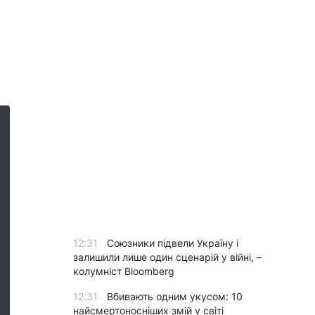
12:31
Союзники підвели Україну і
залишили лише один сценарій у війні, –
колумніст Bloomberg
12:31
Вбивають одним укусом: 10
найсмертоносніших змій у світі