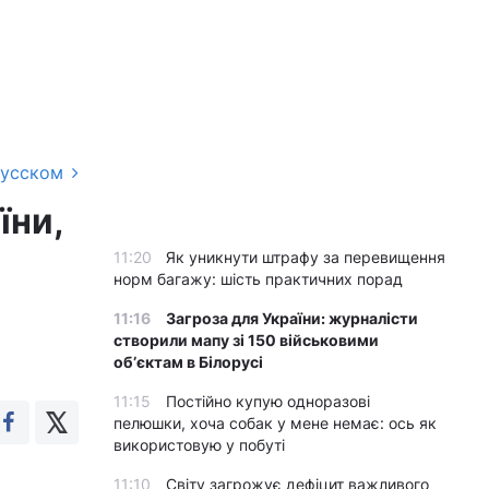
русском
їни,
11:20
Як уникнути штрафу за перевищення
норм багажу: шість практичних порад
11:16
Загроза для України: журналісти
створили мапу зі 150 військовими
обʼєктам в Білорусі
11:15
Постійно купую одноразові
пелюшки, хоча собак у мене немає: ось як
використовую у побуті
11:10
Світу загрожує дефіцит важливого