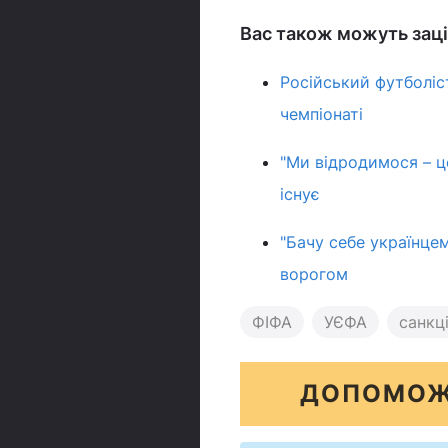
Вас також можуть заці
Російський футболіс
чемпіонаті
"Ми відродимося – це
існує
"Бачу себе українце
ворогом
ФІФА
УЄФА
санкці
ДОПОМОЖ