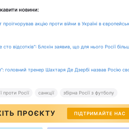
кавити новини:
т проігнорував акцію проти війни в Україні в європейсь
 сто відсотків": Блохін заявив, що для нього Росії біль
м": головний тренер Шахтаря Де Дзербі назвав Росію св
ї проти Росії
санкції
збірна Росії з футболу
ІТЬ ПРОЄКТУ
ПІДТРИМАЙТЕ НАС