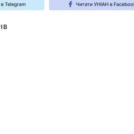
 в Telegram
Читати УНІАН в Faceboo
ІВ