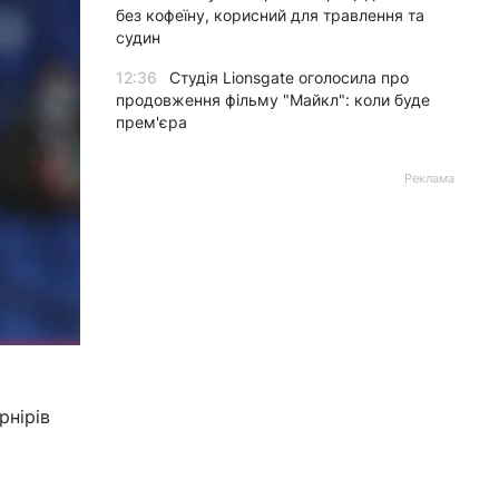
без кофеїну, корисний для травлення та
судин
12:36
Студія Lionsgate оголосила про
продовження фільму "Майкл": коли буде
прем'єра
Реклама
рнірів