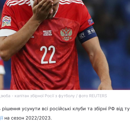
зюба - капітан збірної Росії з футболу / фото REUTERS
ішення усунути всі російські клуби та збірні РФ від ту
ії
на сезон 2022/2023.