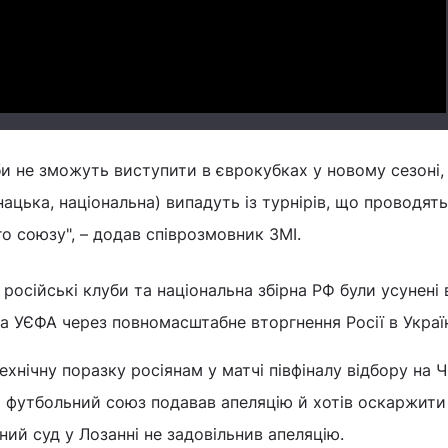
Video
и не зможуть виступити в єврокубках у новому сезоні, 
нацька, національна) випадуть із турнірів, що проводять
о союзу", – додав співрозмовник ЗМІ.
осійські клуби та національна збірна РФ були усунені в
та УЄФА через повномасштабне вторгнення Росії в Украї
хнічну поразку росіянам у матчі півфіналу відбору на 
 футбольний союз подавав апеляцію й хотів оскаржити
ий суд у Лозанні не задовільнив апеляцію.