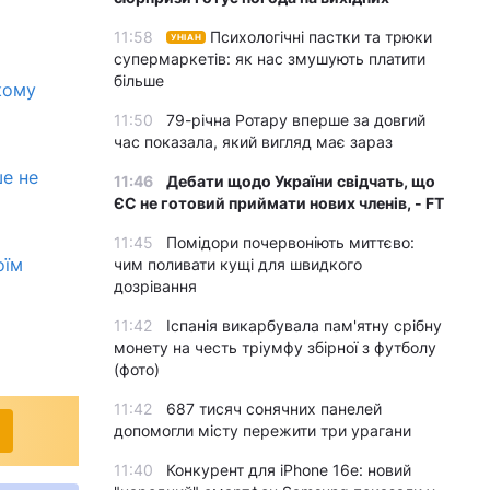
11:58
Психологічні пастки та трюки
УНІАН
супермаркетів: як нас змушують платити
більше
кому
11:50
79-річна Ротару вперше за довгий
час показала, який вигляд має зараз
ше не
11:46
Дебати щодо України свідчать, що
ЄС не готовий приймати нових членів, - FT
11:45
Помідори почервоніють миттєво:
оїм
чим поливати кущі для швидкого
дозрівання
11:42
Іспанія викарбувала пам'ятну срібну
монету на честь тріумфу збірної з футболу
(фото)
11:42
687 тисяч сонячних панелей
допомогли місту пережити три урагани
11:40
Конкурент для iPhone 16e: новий