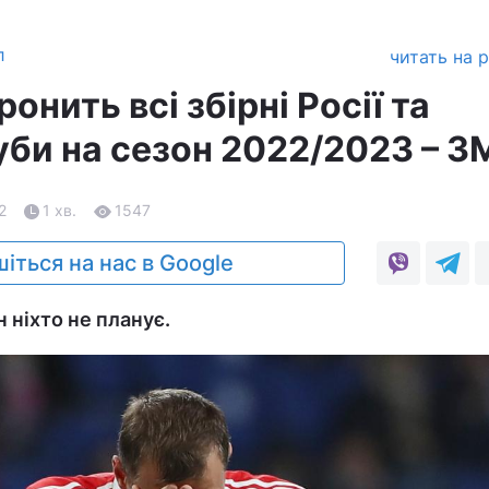
л
читать на 
онить всі збірні Росії та
уби на сезон 2022/2023 – З
2
1 хв.
1547
іться на нас в Google
н ніхто не планує.