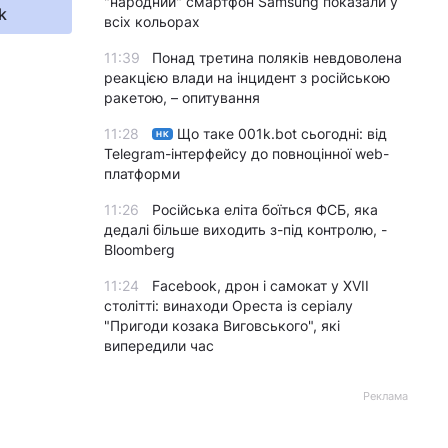
"народний" смартфон Samsung показали у
k
всіх кольорах
11:39
Понад третина поляків невдоволена
реакцією влади на інцидент з російською
ракетою, – опитування
11:28
Що таке 001k.bot сьогодні: від
НК
Telegram-інтерфейсу до повноцінної web-
платформи
11:26
Російська еліта боїться ФСБ, яка
дедалі більше виходить з-під контролю, -
Bloomberg
11:24
Facebook, дрон і самокат у XVII
столітті: винаходи Ореста із серіалу
"Пригоди козака Виговського", які
випередили час
Реклама