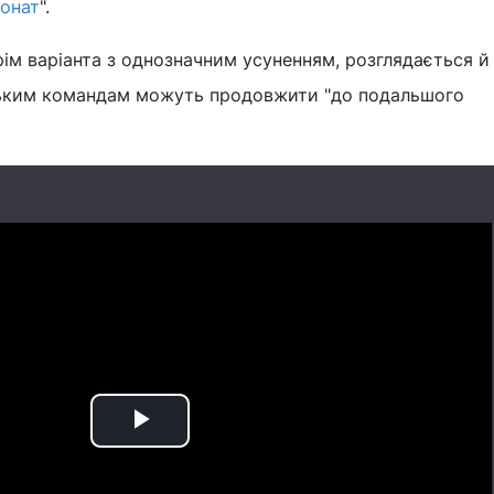
онат
".
ім варіанта з однозначним усуненням, розглядається й
ським командам можуть продовжити "до подальшого
Play