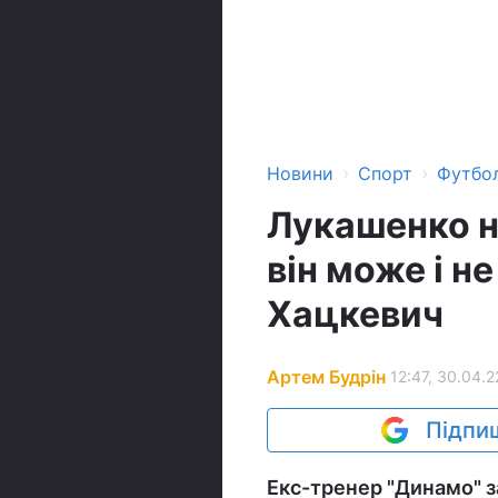
›
›
Новини
Спорт
Футбо
Лукашенко н
він може і не
Хацкевич
Артем Будрін
12:47, 30.04.2
Підпиш
Екс-тренер "Динамо" з