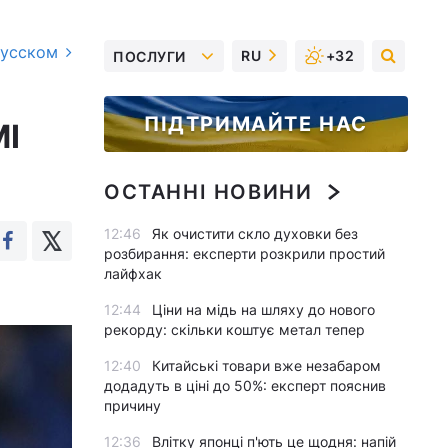
русском
RU
+32
ПОСЛУГИ
ПІДТРИМАЙТЕ НАС
МІ
ОСТАННІ НОВИНИ
12:46
Як очистити скло духовки без
розбирання: експерти розкрили простий
лайфхак
12:44
Ціни на мідь на шляху до нового
рекорду: скільки коштує метал тепер
12:40
Китайські товари вже незабаром
додадуть в ціні до 50%: експерт пояснив
причину
12:36
Влітку японці п'ють це щодня: напій