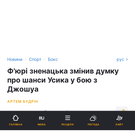
›
›
Новини
Спорт
Бокс
рус
Ф'юрі зненацька змінив думку
про шанси Усика у бою з
Джошуа
АРТЕМ БУДРІН
11:26, 10.09.21
2 хв.
5017
RU
МОВА
ГОЛОВНА
РОЗДІЛИ
ПОГОДА
ЛАЙТ
Підпишіться на нас в Google