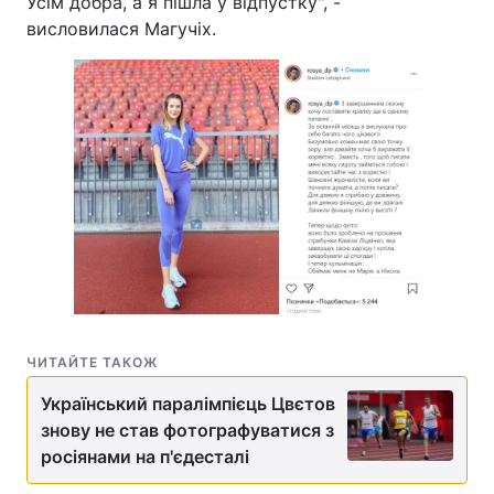
Усім добра, а я пішла у відпустку", -
висловилася Магучіх.
ЧИТАЙТЕ ТАКОЖ
Український паралімпієць Цвєтов
знову не став фотографуватися з
росіянами на п'єдесталі