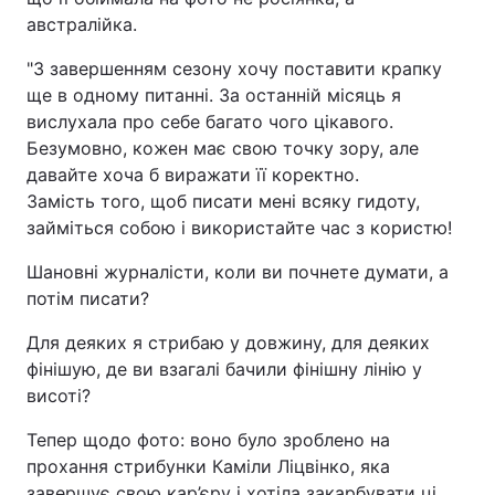
австралійка.
"З завершенням сезону хочу поставити крапку
ще в одному питанні. За останній місяць я
вислухала про себе багато чого цікавого.
Безумовно, кожен має свою точку зору, але
давайте хоча б виражати її коректно.
Замість того, щоб писати мені всяку гидоту,
займіться собою і використайте час з користю!
Шановні журналісти, коли ви почнете думати, а
потім писати?
Для деяких я стрибаю у довжину, для деяких
фінішую, де ви взагалі бачили фінішну лінію у
висоті?
Тепер щодо фото: воно було зроблено на
прохання стрибунки Каміли Ліцвінко, яка
завершує свою кар’єру і хотіла закарбувати ці