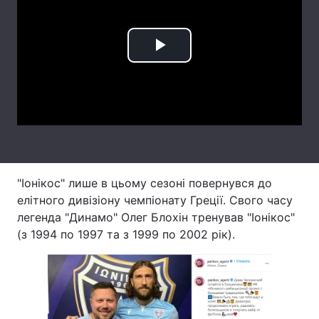
Лонгріди
Play
Відео з Youtube
Статті
Video
Інтерв'ю
Думки
Архів
Вакансії
Контакти
"Іонікос" лише в цьому сезоні повернувся до
Послуги
елітного дивізіону чемпіонату Греції. Свого часу
легенда "Динамо" Олег Блохін тренував "Іонікос"
(з 1994 по 1997 та з 1999 по 2002 рік).