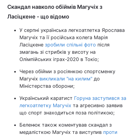
Скандал навколо обіймів Магучіх з
Ласіцкене - що відомо
У серпні українська легкоатлетка Ярослава
Магучіх та її російська колега Марія
Ласіцкене
зробили спільні фото
після
змагань зі стрибків у висоту на
Олімпійських іграх-2020 в Токіо;
Через обійми з росіянкою спортсменку
Магучіх
викликали "на килим"
до
Міністерства оборони;
Український каратист
Горуна заступився за
легкоатлетку Магучіх
та агресивно заявив
що спорт знаходиться поза політикою;
Беленюк також коментував скандал з
медалісткою Магучіх та виступив
проти