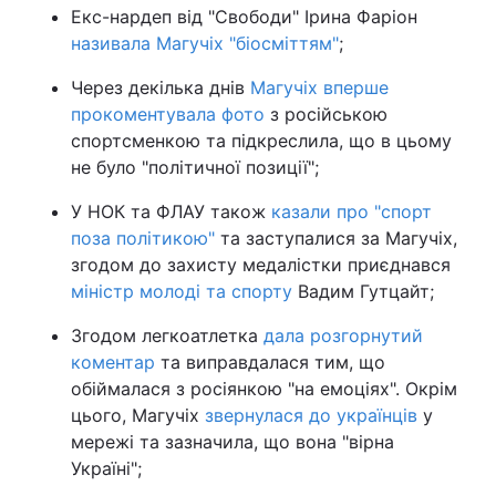
Екс-нардеп від "Свободи" Ірина Фаріон
називала Магучіх "біосміттям"
;
Через декілька днів
Магучіх вперше
прокоментувала фото
з російською
спортсменкою та підкреслила, що в цьому
не було "політичної позиції";
У НОК та ФЛАУ також
казали про "спорт
поза політикою"
та заступалися за Магучіх,
згодом до захисту медалістки приєднався
міністр молоді та спорту
Вадим Гутцайт;
Згодом легкоатлетка
дала розгорнутий
коментар
та виправдалася тим, що
обіймалася з росіянкою "на емоціях". Окрім
цього, Магучіх
звернулася до українців
у
мережі та зазначила, що вона "вірна
Україні";