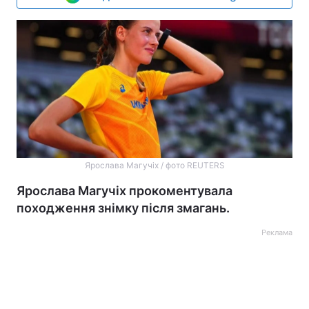
Ярослава Магучіх / фото REUTERS
Ярослава Магучіх прокоментувала
походження знімку після змагань.
Реклама