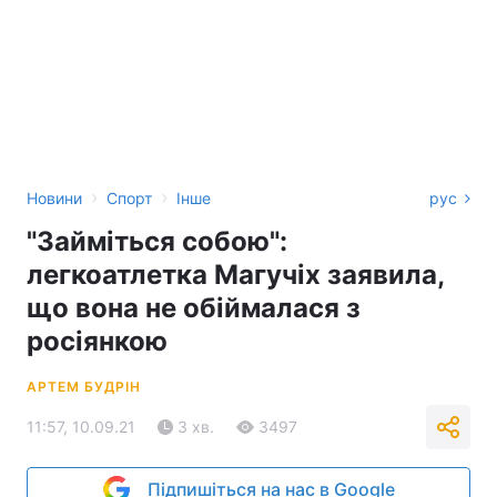
›
›
Новини
Спорт
Інше
рус
"Займіться собою":
легкоатлетка Магучіх заявила,
що вона не обіймалася з
росіянкою
АРТЕМ БУДРІН
11:57, 10.09.21
3 хв.
3497
Підпишіться на нас в Google