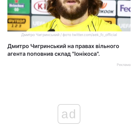
Дмитро Чигринський / фото twitter.com/aek_fc_official
Дмитро Чигринський на правах вільного
агента поповнив склад "Іонікоса".
Реклама
ad