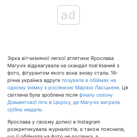
ad
Зірка вітчизняної легкої атлетики Ярослава
Магучіх відреагувала на скандал пов'язаний з
фото, фігурантом якого вона знову стала. 19-
річна українка вдруге
позувала в обіймах на
одному знімку з росіянкою Марією Ласіцкене
. Ця
світлина була зроблена після
фіналу сезону
Діамантової ліги в Цюріху, де Магучіх виграла
срібну медаль.
Ярослава у своєму дописі в Instagram
розкритикувала журналістів, а також пояснила,
що її обіймала на фото не росіянка, а