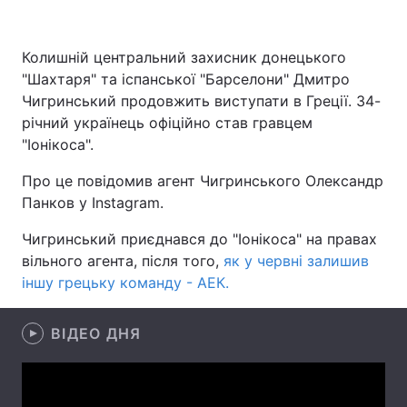
Колишній центральний захисник донецького
"Шахтаря" та іспанської "Барселони" Дмитро
Головна
Війна
Чигринський продовжить виступати в Греції. 34-
Україна
Політика
річний українець офіційно став гравцем
"Іонікоса".
Економіка
Світ
Про це повідомив агент Чигринського Олександр
Спорт
Наука
Панков у Instagram.
Чигринський приєднався до "Іонікоса" на правах
Техно і зв'язок
Лайт
вільного агента, після того,
як у червні залишив
Зброя
Інциденти
іншу грецьку команду - АЕК.
Здоров'я
Туризм
ВІДЕО ДНЯ
Цікавинки
Погода
Екологія
Регіони