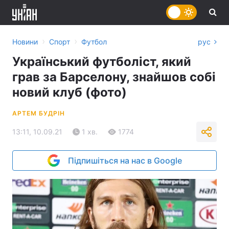
›
›
Новини
Спорт
Футбол
рус
Український футболіст, який
грав за Барселону, знайшов собі
новий клуб (фото)
АРТЕМ БУДРІН
13:11, 10.09.21
1 хв.
1774
Підпишіться на нас в Google