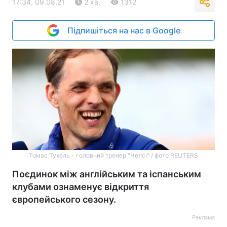
17:34, 09.08.21
2 хв.
1312
Підпишіться на нас в Google
Томас Тухель - головний тренер "Челсі" / фото REUTERS
Поєдинок між англійським та іспанським
клубами ознаменує відкриття
європейського сезону.
Реклама