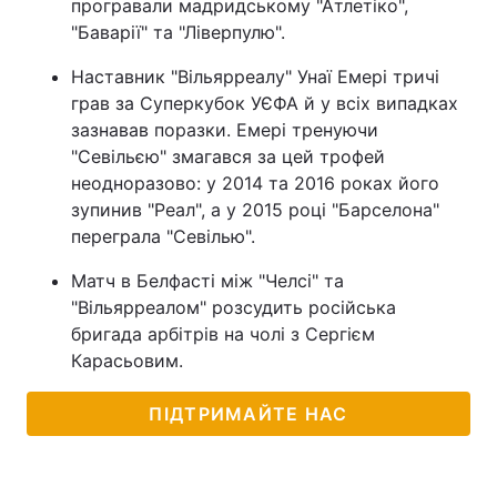
програвали мадридському "Атлетіко",
"Баварії" та "Ліверпулю".
Наставник "Вільярреалу" Унаї Емері тричі
грав за Суперкубок УЄФА й у всіх випадках
зазнавав поразки. Емері тренуючи
"Севільєю" змагався за цей трофей
неодноразово: у 2014 та 2016 роках його
зупинив "Реал", а у 2015 році "Барселона"
переграла "Севілью".
Матч в Белфасті між "Челсі" та
"Вільярреалом" розсудить російська
бригада арбітрів на чолі з Сергієм
Карасьовим.
ПІДТРИМАЙТЕ НАС