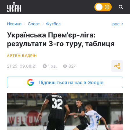
›
›
Новини
Спорт
Футбол
рус
Українська Прем'єр-ліга:
результати 3-го туру, таблиця
АРТЕМ БУДРІН
21:25, 09.08.21
1 хв.
827
Підпишіться на нас в Google