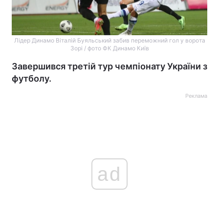
Лідер Динамо Віталій Буяльський забив переможний гол у ворота
Зорі / фото ФК Динамо Київ
Завершився третій тур чемпіонату України з
футболу.
Реклама
ad