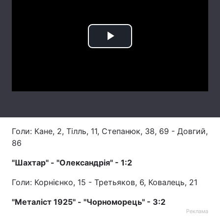
Лонгріди
Play
Відео з Youtube
Статті
Video
Інтерв'ю
Думки
Архів
Вакансії
Контакти
Голи: Кане, 2, Тілль, 11, Степанюк, 38, 69 - Довгий,
Послуги
86
"Шахтар" - "Олександрія" - 1:2
Голи: Корнієнко, 15 - Третьяков, 6, Ковалець, 21
"Металіст 1925" - "Чорноморець" - 3:2
Реклама