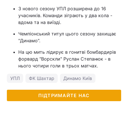
З нового сезону УПЛ розширена до 16
учасників. Команди зіграють у два кола -
вдома та на виїзді.
Чемпіонський титул цього сезону захищає
"Динамо".
На цю мить лідирує в гонитві бомбардирів
форвард "Ворскли" Руслан Степанюк - в
нього чотири голи в трьох матчах.
УПЛ
ФК Шахтар
Динамо Київ
ПІДТРИМАЙТЕ НАС