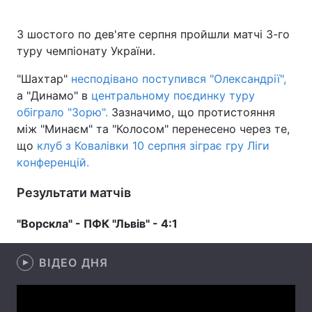
З шостого по дев'яте серпня пройшли матчі 3-го
туру чемпіонату України.
Головна
Війна
"Шахтар"
несподівано поступився "Олександрії",
Україна
Політика
а "Динамо" в
центральному поєдинку туру
обіграло "Зорю".
Зазначимо, що протистояння
Економіка
Світ
між "Минаєм" та "Колосом" перенесено через те,
що
клуб з Ковалівки 10 серпня зіграє гру Ліги
Спорт
Наука
конференцій.
Техно і зв'язок
Лайт
Результати матчів
Зброя
Інциденти
"Ворскла" - ПФК "Львів" - 4:1
Здоров'я
Туризм
ВІДЕО ДНЯ
Цікавинки
Погода
Екологія
Регіони