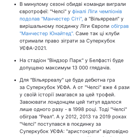
В минулому сезоні обидві команди виграли
євротрофеї: "Челсі" у
фіналі Ліги чемпіонів
подолав "Манчестер Сіті",
а "Вільярреал" у
вирішальному поєдинку Ліги Європи
обіграв
"Манчестер Юнайтед".
Саме так ці клуби
отримали право зіграти за Суперкубок
УЄФА-2021.
На стадіон "Віндзор Парк" у Белфасті буде
допущено максимум 13 000 глядачів.
Для "Вільярреалу" це буде дебютна гра
за Суперкубок УЄФА. А от "Челсі" вже 4 рази
у своїй історії змагався за цей трофей.
Завоювати лондонцям цей титул вдалося
лише одного разу - в 1998 році. Тоді "Челсі"
обіграв "Реал". А у 2012, 2013 та 2019 роках
"Челсі" поступався в поєдинку за
Суперкубок УЄФА: "аристократи" відповідно