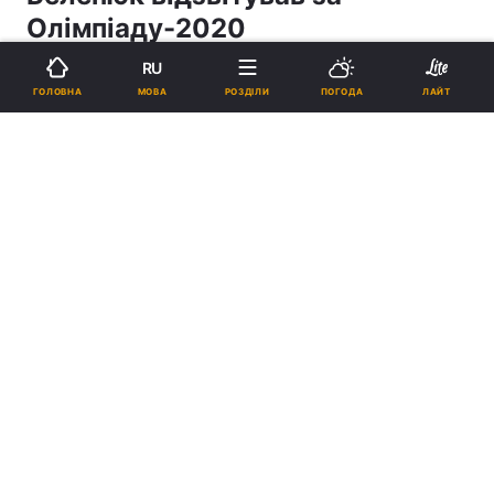
Олімпіаду-2020
RU
АРТЕМ БУДРІН
МОВА
ГОЛОВНА
РОЗДІЛИ
ПОГОДА
ЛАЙТ
16:28, 09.08.21
4 хв.
7715
Підпишіться на нас в Google
Жан Беленюк / фото УНІАН
Олімпійський чемпіон з греко-римської