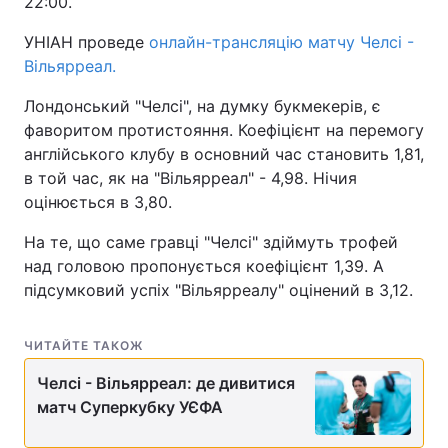
22:00.
УНІАН проведе
онлайн-трансляцію матчу Челсі -
Вільярреал.
Лондонський "Челсі", на думку букмекерів, є
фаворитом протистояння. Коефіцієнт на перемогу
англійського клубу в основний час становить 1,81,
в той час, як на "Вільярреал" - 4,98. Нічия
оцінюється в 3,80.
На те, що саме гравці "Челсі" здіймуть трофей
над головою пропонується коефіцієнт 1,39. А
підсумковий успіх "Вільярреалу" оцінений в 3,12.
ЧИТАЙТЕ ТАКОЖ
Челсі - Вільярреал: де дивитися
матч Суперкубку УЄФА