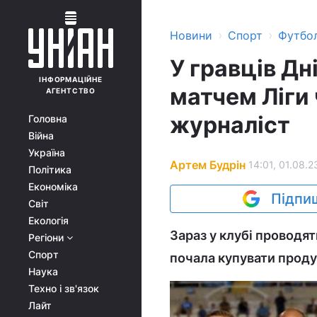
›
›
Новини
Спорт
Футбо
У гравців Дн
ІНФОРМАЦІЙНЕ
матчем Ліги 
АГЕНТСТВО
журналіст
Головна
Війна
Україна
Артем Будрін
14:01, 01.08.2
Політика
Економіка
Підпиш
Світ
Екологія
Зараз у клубі проводят
Регіони
Спорт
почала купувати проду
Наука
Техно і зв'язок
Лайт