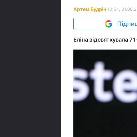
Артем Будрін
10:54, 01.08.
Підпиш
Еліна відсвяткувала 71