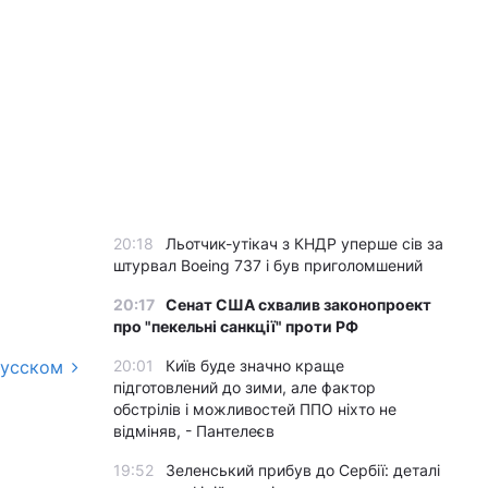
20:18
Льотчик-утікач з КНДР уперше сів за
штурвал Boeing 737 і був приголомшений
20:17
Сенат США схвалив законопроект
про "пекельні санкції" проти РФ
русском
20:01
Київ буде значно краще
підготовлений до зими, але фактор
обстрілів і можливостей ППО ніхто не
відміняв, - Пантелеєв
19:52
Зеленський прибув до Сербії: деталі