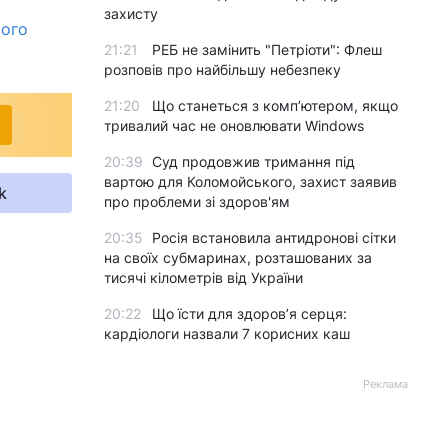
захисту
кого
21:21
РЕБ не замінить "Петріоти": Флеш
розповів про найбільшу небезпеку
21:20
Що станеться з комп’ютером, якщо
тривалий час не оновлювати Windows
20:39
Суд продовжив тримання під
вартою для Коломойського, захист заявив
k
про проблеми зі здоров'ям
20:35
Росія встановила антидронові сітки
на своїх субмаринах, розташованих за
тисячі кілометрів від України
20:22
Що їсти для здоров’я серця:
кардіологи назвали 7 корисних каш
Реклама