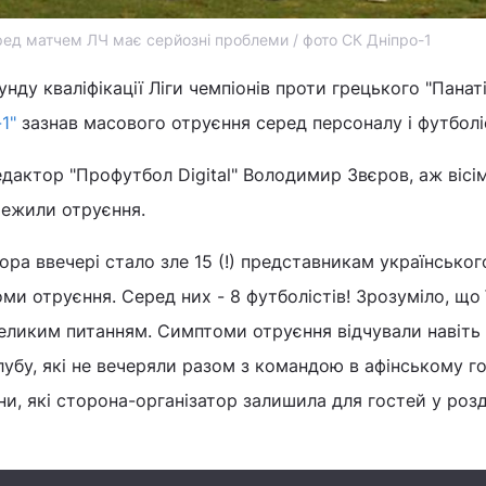
ред матчем ЛЧ має серйозні проблеми / фото СК Дніпро-1
ду кваліфікації Ліги чемпіонів проти грецького "Панаті
1"
зазнав масового отруєння серед персоналу і футболіс
дактор "Профутбол Digital" Володимир Звєров, аж вісі
ережили отруєння.
ра ввечері стало зле 15 (!) представникам українськог
ми отруєння. Серед них - 8 футболістів! Зрозуміло, що 
 великим питанням. Симптоми отруєння відчували навіть 
убу, які не вечеряли разом з командою в афінському го
ни, які сторона-організатор залишила для гостей у розд