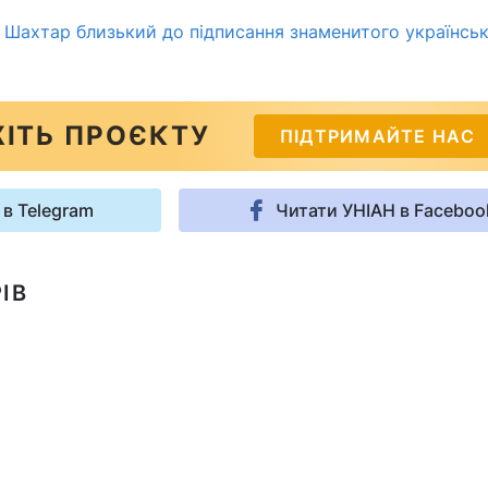
 Шахтар близький до підписання знаменитого українсь
ІТЬ ПРОЄКТУ
ПІДТРИМАЙТЕ НАС
 в Telegram
Читати УНІАН в Faceboo
ІВ