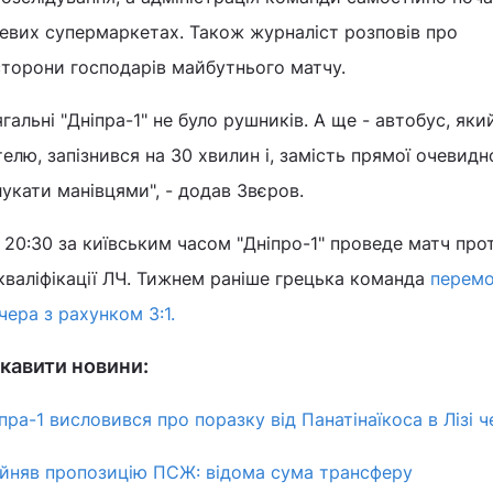
евих супермаркетах. Також журналіст розповів про
 сторони господарів майбутнього матчу.
гальні "Дніпра-1" не було рушників. А ще - автобус, яки
елю, запізнився на 30 хвилин і, замість прямої очевидн
лукати манівцями", - додав Звєров.
 20:30 за київським часом "Дніпро-1" проведе матч про
 кваліфікації ЛЧ. Тижнем раніше грецька команда
перемо
чера з рахунком 3:1.
кавити новини:
ра-1 висловився про поразку від Панатінаїкоса в Лізі ч
ийняв пропозицію ПСЖ: відома сума трансферу