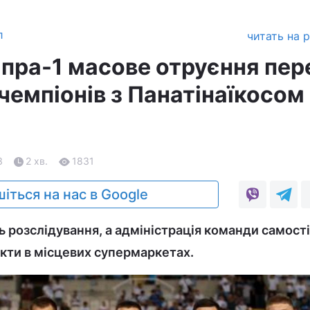
л
читать на 
іпра-1 масове отруєння пер
чемпіонів з Панатінаїкосом 
3
2 хв.
1831
іться на нас в Google
ь розслідування, а адміністрація команди самост
кти в місцевих супермаркетах.