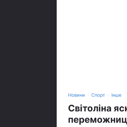
›
›
Новини
Спорт
Інше
Світоліна яс
переможницю