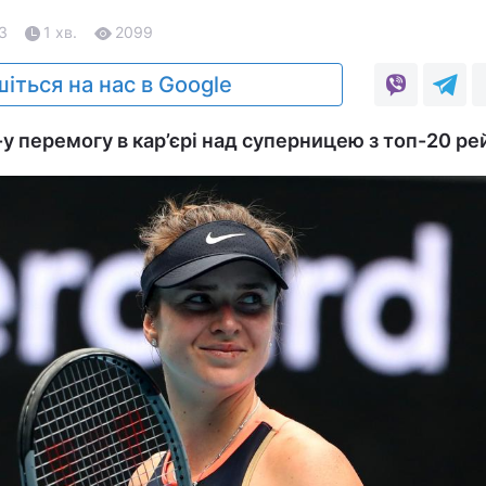
23
1 хв.
2099
іться на нас в Google
-у перемогу в кар’єрі над суперницею з топ-20 ре