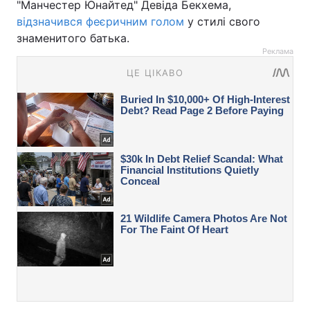
"Манчестер Юнайтед" Девіда Бекхема,
відзначився феєричним голом
у стилі свого
знаменитого батька.
Реклама