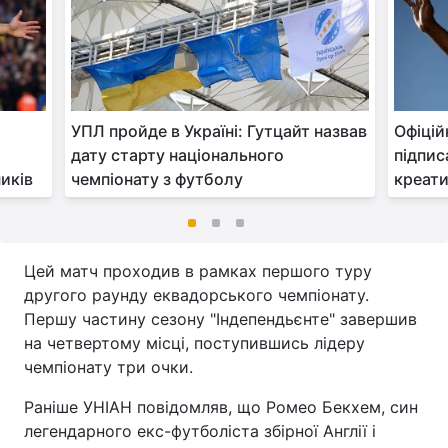
УПЛ пройде в Україні: Гутцайт назвав
Офіцій
дату старту національного
підпис
иків
чемпіонату з футболу
креати
Цей матч проходив в рамках першого туру
другого раунду еквадорського чемпіонату.
Першу частину сезону "Індепендьєнте" завершив
на четвертому місці, поступившись лідеру
чемпіонату три очки.
Раніше УНІАН повідомляв, що Ромео Бекхем, син
легендарного екс-футболіста збірної Англії і