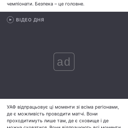
чемпіонати. Безпека – це головне.
Лонгріди
ВІДЕО ДНЯ
Відео з Youtube
Статті
Інтерв'ю
Думки
Архів
Вакансії
ad
Контакти
Послуги
УАФ відпрацьовує ці моменти зі всіма регіонами,
де є можливість проводити матчі. Вони
проходитимуть лише там, де є сховище і де
можна сховатися. Вони відпрацюють всі моменти