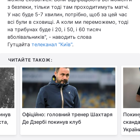
з безпеки, тільки тоді там проходитимуть матчі.
Тема оформлення
У нас буде 5-7 хвилин, потрібно, щоб за цей час
всі були в сховищі. А коли ми переможемо, тоді
на трибунах буде і 20, і 50, і 60 тисяч
вболівальників", - наводить слова
Гутцайта
телеканал "Київ"
.
ЧИТАЙТЕ ТАКОЖ:
инув
Офіційно: головний тренер Шахтаря
Покину
ста,
Де Дзербі покинув клуб
сканда
Україн