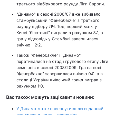
третього відбіркового раунду Ліги Європи.
"Динамо" в сезоні 2006/07 вже вибивало
стамбульський "Фенербахче" з третього
раунду відбору ЛЧ. Тоді перший матч у
Києві "біло-сині" виграли з рахунком 3:1, а
гра у відповідь у Стамбулі завершилася
внічию - 2:2.
Також "Фенербахче" і "Динамо"
перетиналися на стадії групового етапу Ліги
чемпіонів в сезоні 2008/2009. Гра на полі
"Фенербахче" завершилася внічию 0:0, а в
столиці України київський гранд виграв з
рахунком 1:0.
Вас також можуть зацікавити новини:
У Динамо може повернутися легендарний
екс-гравець киян - журналіст