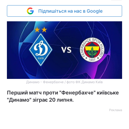
Підпишіться на нас в Google
Динамо - Фенербахче / фото ФК Динамо Київ
Перший матч проти "Фенербахче" київське
"Динамо" зіграє 20 липня.
Реклама