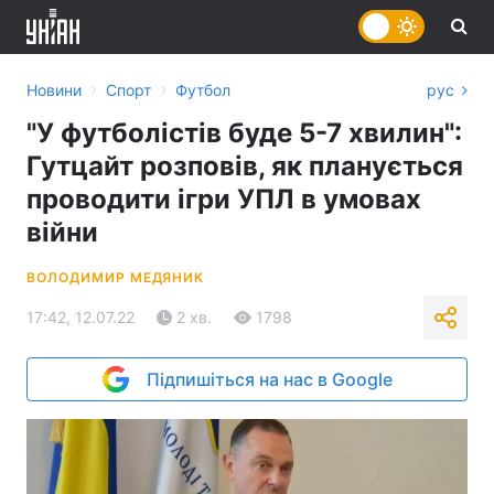
›
›
Новини
Спорт
Футбол
рус
"У футболістів буде 5-7 хвилин":
Гутцайт розповів, як планується
проводити ігри УПЛ в умовах
війни
ВОЛОДИМИР МЕДЯНИК
17:42, 12.07.22
2 хв.
1798
Підпишіться на нас в Google