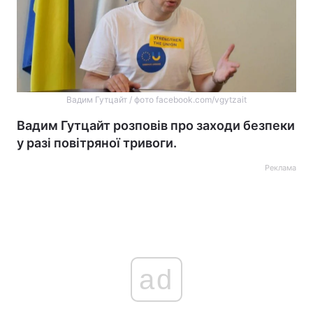
Вадим Гутцайт / фото facebook.com/vgytzait
Вадим Гутцайт розповів про заходи безпеки
у разі повітряної тривоги.
Реклама
ad