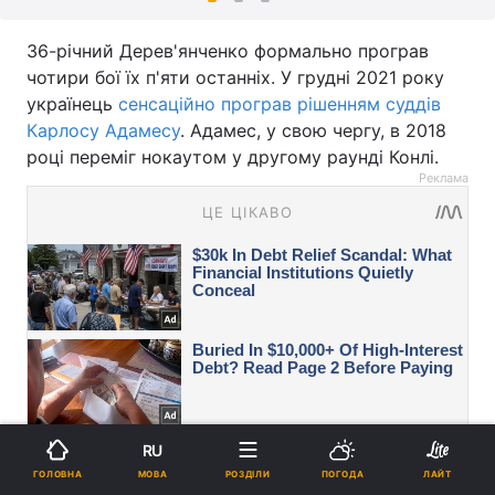
36-річний Дерев'янченко формально програв
чотири бої їх п'яти останніх. У грудні 2021 року
українець
сенсаційно програв рішенням суддів
Карлосу Адамесу
. Адамес, у свою чергу, в 2018
році переміг нокаутом у другому раунді Конлі.
Реклама
RU
МОВА
ГОЛОВНА
РОЗДІЛИ
ПОГОДА
ЛАЙТ