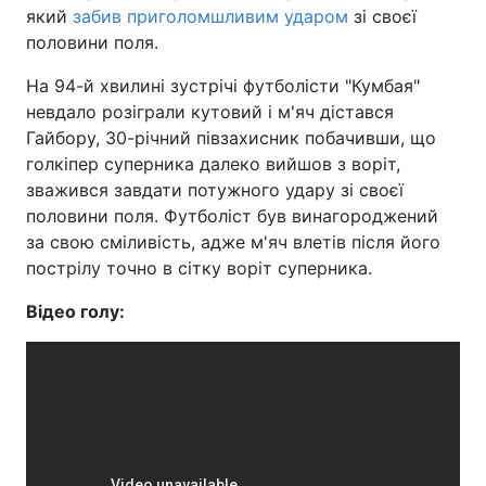
який
забив приголомшливим ударом
зі своєї
половини поля.
На 94-й хвилині зустрічі футболісти "Кумбая"
невдало розіграли кутовий і м'яч дістався
Гайбору, 30-річний півзахисник побачивши, що
голкіпер суперника далеко вийшов з воріт,
зважився завдати потужного удару зі своєї
половини поля. Футболіст був винагороджений
за свою сміливість, адже м'яч влетів після його
пострілу точно в сітку воріт суперника.
Відео голу: