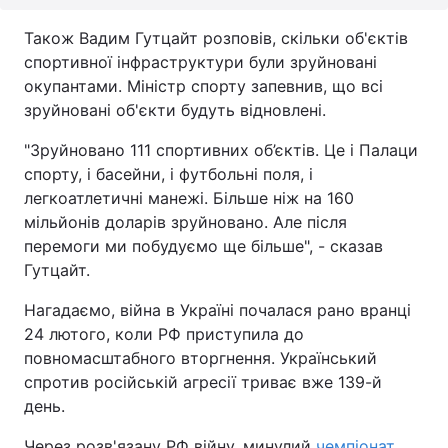
Також Вадим Гутцайт розповів, скільки об'єктів
спортивної інфраструктури були зруйновані
окупантами. Міністр спорту запевнив, що всі
зруйновані об'єкти будуть відновлені.
"Зруйновано 111 спортивних об’єктів. Це і Палаци
спорту, і басейни, і футбольні поля, і
легкоатлетичні манежі. Більше ніж на 160
мільйонів доларів зруйновано. Але після
перемоги ми побудуємо ще більше", - сказав
Гутцайт.
Нагадаємо, війна в Україні почалася рано вранці
24 лютого, коли РФ приступила до
повномасштабного вторгнення. Український
спротив російській агресії триває вже 139-й
день.
Через розв'язану РФ війну, минулий
чемпіонат