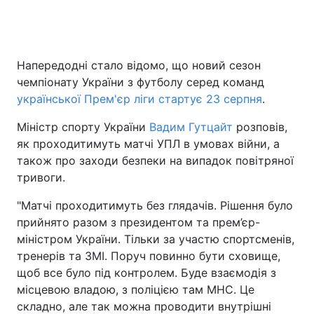
Головна
Війна
Напередодні стало відомо, що новий сезон
чемпіонату України з футболу серед команд
Україна
Політика
української Прем'єр ліги стартує 23 серпня
.
Економіка
Світ
Міністр спорту України
Вадим Гутцайт
розповів,
як проходитимуть матчі УПЛ в умовах війни, а
Спорт
Наука
також про заходи безпеки на випадок повітряної
тривоги.
Техно і зв'язок
Лайт
"Матчі проходитимуть без глядачів. Рішення було
Зброя
Інциденти
прийнято разом з президентом та прем’єр-
міністром України. Тільки за участю спортсменів,
Здоров'я
Туризм
тренерів та ЗМІ. Поруч повинно бути сховище,
щоб все було під контролем. Буде взаємодія з
Цікавинки
Погода
місцевою владою, з поліцією там МНС. Це
складно, але так можна проводити внутрішні
Екологія
Регіони