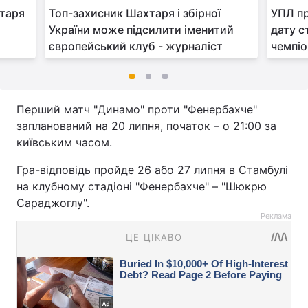
хтаря
Топ-захисник Шахтаря і збірної
УПЛ пр
України може підсилити іменитий
дату с
європейський клуб - журналіст
чемпіо
Перший матч "Динамо" проти "Фенербахче"
запланований на 20 липня, початок – о 21:00 за
київським часом.
Гра-відповідь пройде 26 або 27 липня в Стамбулі
на клубному стадіоні "Фенербахче" – "Шюкрю
Сараджоглу".
Реклама