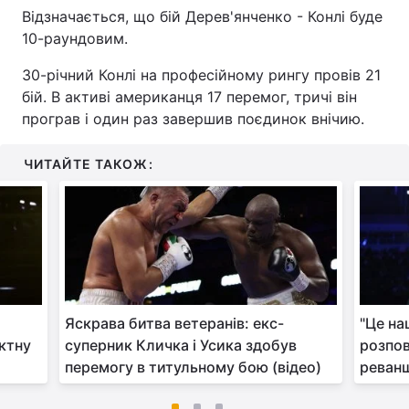
Відзначається, що бій Дерев'янченко - Конлі буде
10-раундовим.
30-річний Конлі на професійному рингу провів 21
бій. В активі американця 17 перемог, тричі він
програв і один раз завершив поєдинок внічию.
ЧИТАЙТЕ ТАКОЖ:
Яскрава битва ветеранів: екс-
"Це на
ктну
суперник Кличка і Усика здобув
розпов
перемогу в титульному бою (відео)
реван