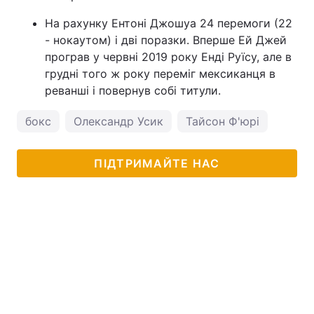
На рахунку Ентоні Джошуа 24 перемоги (22
- нокаутом) і дві поразки. Вперше Ей Джей
програв у червні 2019 року Енді Руїсу, але в
грудні того ж року переміг мексиканця в
реванші і повернув собі титули.
бокс
Олександр Усик
Тайсон Ф'юрі
ПІДТРИМАЙТЕ НАС