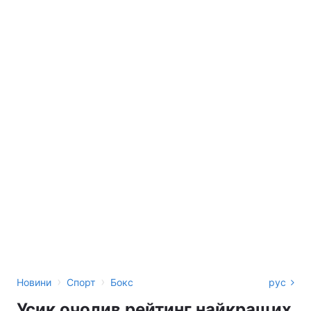
›
›
Новини
Спорт
Бокс
рус
Усик очолив рейтинг найкращих