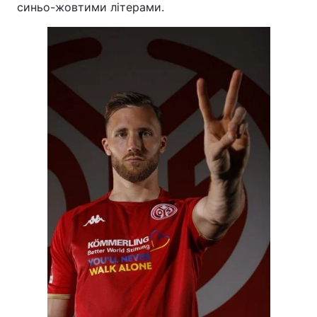
синьо-жовтими літерами.