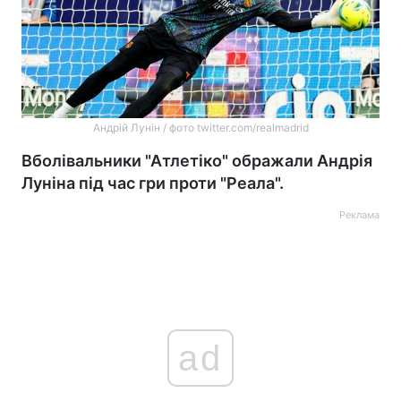
Андрій Лунін / фото twitter.com/realmadrid
Вболівальники "Атлетіко" ображали Андрія
Луніна під час гри проти "Реала".
Реклама
ad