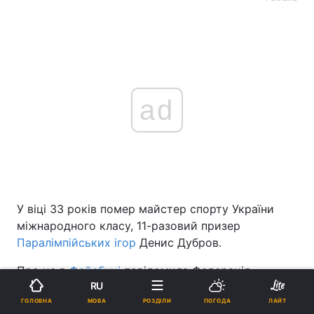
ad
У віці 33 років помер майстер спорту України
міжнародного класу, 11-разовий призер
Паралімпійських ігор
Денис Дубров.
Про це в
Фейсбуці
повідомила Федерація
RU
плавання м. Дніпро.
МОВА
ГОЛОВНА
РОЗДІЛИ
ПОГОДА
ЛАЙТ