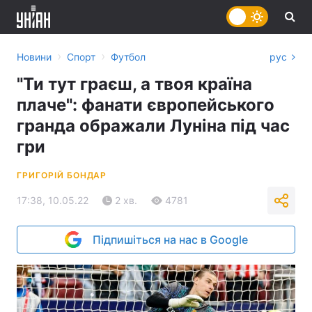
›
›
Новини
Спорт
Футбол
рус
"Ти тут граєш, а твоя країна
плаче": фанати європейського
гранда ображали Луніна під час
гри
ГРИГОРІЙ БОНДАР
17:38, 10.05.22
2 хв.
4781
Підпишіться на нас в Google