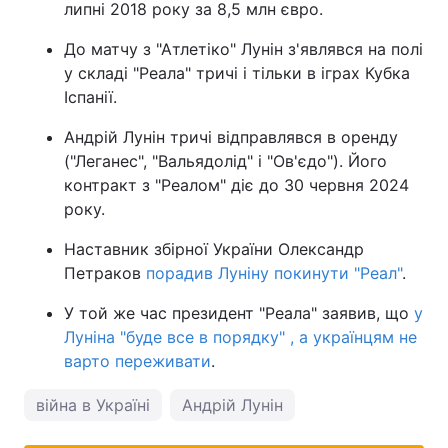
липні 2018 року за 8,5 млн євро.
До матчу з "Атлетіко" Лунін з'являвся на полі
у складі "Реала" тричі і тільки в іграх Кубка
Іспанії.
Андрій Лунін тричі відправлявся в оренду
("Леганес", "Вальядолід" і "Ов'єдо"). Його
контракт з "Реалом" діє до 30 червня 2024
року.
Наставник збірної України Олександр
Петраков
порадив Луніну покинути "Реал"
.
У той же час президент "Реала" заявив, що
у
Луніна "буде все в порядку" , а українцям не
варто переживати
.
війна в Україні
Андрій Лунін