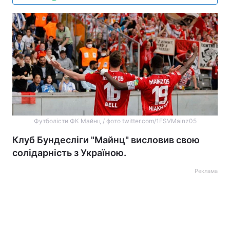
Футболісти ФК Майнц / фото twitter.com/1FSVMainz05
Клуб Бундесліги "Майнц" висловив свою
солідарність з Україною.
Реклама