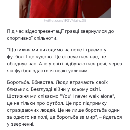
twitter.com/1FSVMainz05
Під час відеопрезентації гравці звернулися до
спортивної спільноти.
"Щотижня ми виходимо на поле і граємо у
футбол. І це чудово. Це стосується нас, це
об'єднує нас. Але у світі відбуваються речі, через
які футбол здається неактуальним.
Боротьба. Вбивства. Люди втрачають своїх
близьких. Безглузді війни у всьому світі.
Щотижня ми співаємо "You'll never walk alone", І
це не тільки про футбол. Це про підтримку
страждаючих людей. Це не лише боротьба один
за одного на полі, це боротьба за мир", – йдеться
у зверненні.