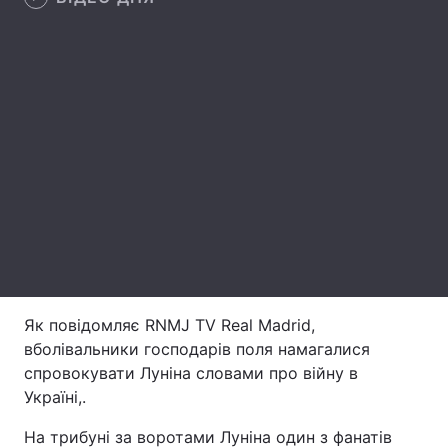
Лонгріди
Відео з Youtube
Статті
Інтерв'ю
Думки
Архів
Вакансії
Контакти
Послуги
Як повідомляє RNMJ TV Real Madrid,
вболівальники господарів поля намагалися
спровокувати Луніна словами про війну в
Україні,.
На трибуні за воротами Луніна один з фанатів