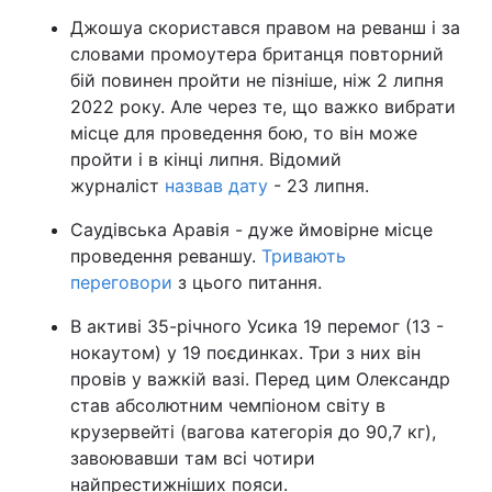
Джошуа скористався правом на реванш і за
словами промоутера британця повторний
бій повинен пройти не пізніше, ніж 2 липня
2022 року. Але через те, що важко вибрати
місце для проведення бою, то він може
пройти і в кінці липня. Відомий
журналіст
назвав дату
- 23 липня.
Саудівська Аравія - дуже ймовірне місце
проведення реваншу.
Тривають
переговори
з цього питання.
В активі 35-річного Усика 19 перемог (13 -
нокаутом) у 19 поєдинках. Три з них він
провів у важкій вазі. Перед цим Олександр
став абсолютним чемпіоном світу в
крузервейті (вагова категорія до 90,7 кг),
завоювавши там всі чотири
найпрестижніших пояси.