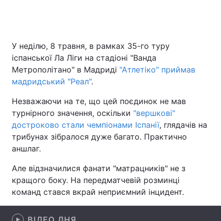
Головна
Війна
У неділю, 8 травня, в рамках 35-го туру
іспанської Ла Ліги на стадіоні "Ванда
Україна
Політика
Метрополітано" в Мадриді
"Атлетіко" приймав
мадридський "Реал"
.
Економіка
Світ
Незважаючи на те, що цей поєдинок не мав
Спорт
Наука
турнірного значення, оскільки
"вершкові"
достроково стали чемпіонами Іспанії
, глядачів на
Техно і зв'язок
Лайт
трибунах зібралося дуже багато. Практично
аншлаг.
Зброя
Інциденти
Але відзначилися фанати "матрацників" не з
Здоров'я
Туризм
кращого боку. На передматчевій розминці
команд стався вкрай неприємний інцидент.
Цікавинки
Погода
Екологія
Регіони
ВІДЕО ДНЯ