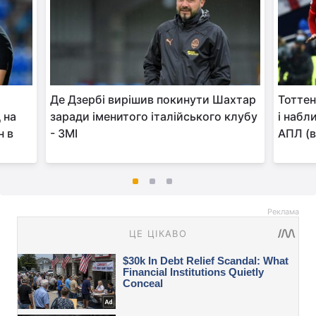
Де Дзербі вирішив покинути Шахтар
Тоттен
 на
заради іменитого італійського клубу
і набл
н в
- ЗМІ
АПЛ (в
Реклама