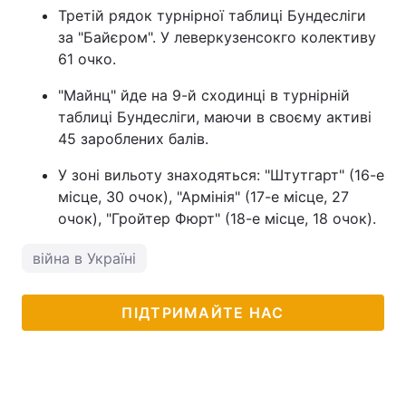
Третій рядок турнірної таблиці Бундесліги
за "Байєром". У леверкузенсокго колективу
61 очко.
"Майнц" йде на 9-й сходинці в турнірній
таблиці Бундесліги, маючи в своєму активі
45 зароблених балів.
У зоні вильоту знаходяться: "Штутгарт" (16-е
місце, 30 очок), "Армінія" (17-е місце, 27
очок), "Гройтер Фюрт" (18-е місце, 18 очок).
війна в Україні
ПІДТРИМАЙТЕ НАС