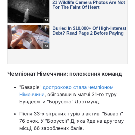
Чемпіонат Німеччини: положення команд
"Баварія"
достроково стала чемпіоном
Німеччини
, обігравши в матчі 31-го туру
Бундесліги "Боруссію" Дортмунд.
Після 33-х зіграних турів в активі "Баварії"
76 очок. У "Боруссії" Д, яка йде на другому
місці, 66 зароблених балів.