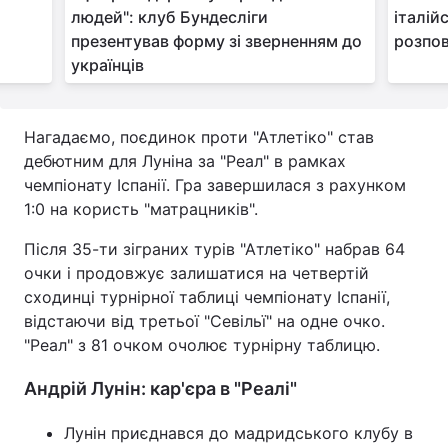
людей": клуб Бундесліги
італій
презентував форму зі зверненням до
розпов
українців
Нагадаємо, поєдинок проти "Атлетіко" став
дебютним для Луніна за "Реал" в рамках
чемпіонату Іспанії. Гра завершилася з рахунком
1:0 на користь "матрацників".
Після 35-ти зіграних турів "Атлетіко" набрав 64
очки і продовжує залишатися на четвертій
сходинці турнірної таблиці чемпіонату Іспанії,
відстаючи від третьої "Севільї" на одне очко.
"Реал" з 81 очком очолює турнірну таблицю.
Андрій Лунін: кар'єра в "Реалі"
Лунін приєднався до мадридського клубу в