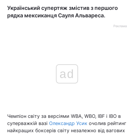
Український супертяж змістив з першого
рядка мексиканця Сауля Альвареса.
Реклама
ad
Чемпіон світу за версіями WBA, WBO, IBF і IBO в
суперважкій вазі
Олександр Усик
очолив рейтинг
найкращих боксерів світу незалежно від вагових