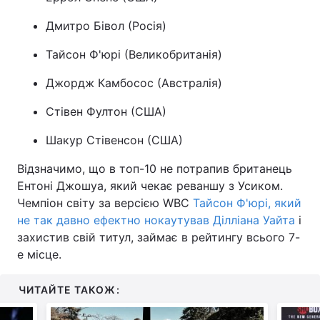
Дмитро Бівол (Росія)
Тайсон Ф'юрі (Великобританія)
Джордж Камбосос (Австралія)
Стівен Фултон (США)
Шакур Стівенсон (США)
Відзначимо, що в топ-10 не потрапив британець
Ентоні Джошуа, який чекає реваншу з Усиком.
Чемпіон світу за версією WBC
Тайсон Ф'юрі, який
не так давно ефектно нокаутував Ділліана Уайта
і
захистив свій титул, займає в рейтингу всього 7-
е місце.
ЧИТАЙТЕ ТАКОЖ: