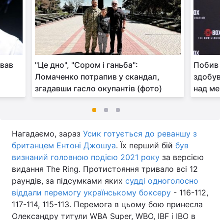
ував
"Це дно", "Сором і ганьба":
Побив 
Ломаченко потрапив у скандал,
здобув
згадавши гасло окупантів (фото)
над ме
Нагадаємо, зараз
Усик готується до реваншу з
британцем Ентоні Джошуа
. Їх перший бій
був
визнаний головною подією 2021 року
за версією
видання The Ring. Протистояння тривало всі 12
раундів, за підсумками яких
судді одноголосно
віддали перемогу українському боксеру
- 116-112,
117-114, 115-113. Перемога в цьому бою принесла
Олександру титули WBA Super, WBO, IBF і IBO в