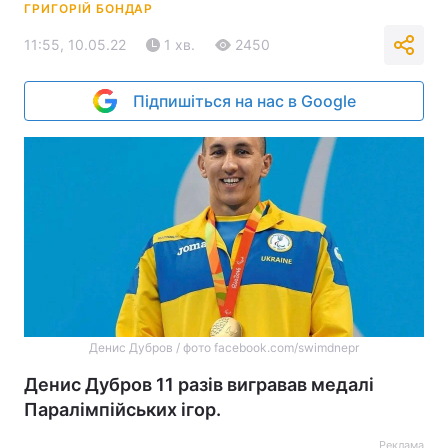
ГРИГОРІЙ БОНДАР
11:55, 10.05.22
1 хв.
2450
Підпишіться на нас в Google
Денис Дубров / фото facebook.com/swimdnepr
Денис Дубров 11 разів вигравав медалі
Паралімпійських ігор.
Реклама