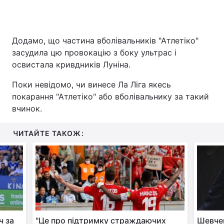
Додамо, що частина вболівальників "Атлетіко"
засудила цю провокацію з боку ультрас і
освистала кривдників Луніна.
Поки невідомо, чи винесе Ла Ліга якесь
покарання "Атлетіко" або вболівальнику за такий
вчинок.
ЧИТАЙТЕ ТАКОЖ:
ч за
"Це про підтримку страждаючих
Шевчен