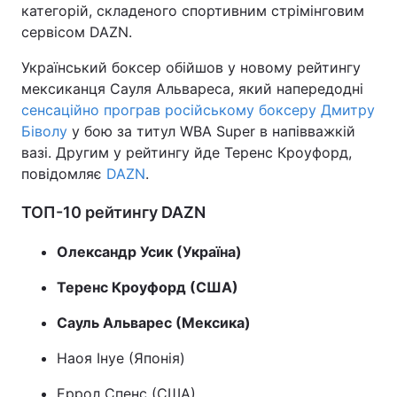
категорій, складеного спортивним стрімінговим
сервісом DAZN.
Український боксер обійшов у новому рейтингу
мексиканця Сауля Альвареса, який напередодні
сенсаційно програв російському боксеру Дмитру
Біволу
у бою за титул WBA Super в напівважкій
вазі. Другим у рейтингу йде Теренс Кроуфорд,
повідомляє
DAZN
.
ТОП-10 рейтингу DAZN
Олександр Усик (Україна)
Теренс Кроуфорд (США)
Сауль Альварес (Мексика)
Наоя Інуе (Японія)
Еррол Спенс (США)