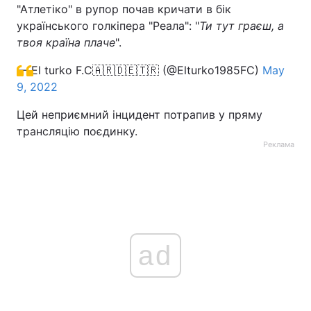
"Атлетіко" в рупор почав кричати в бік
Тема оформлення
українського голкіпера "Реала": "
Ти тут граєш, а
твоя країна плаче
".
— El turko F.C🇦🇷🇩🇪🇹🇷 (@Elturko1985FC)
May
9, 2022
Цей неприємний інцидент потрапив у пряму
трансляцію поєдинку.
Реклама
ad