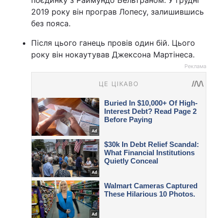
поєдинку з Раймундо Бельтраном. У грудні
2019 року він програв Лопесу, залишившись
без пояса.
Після цього ганець провів один бій. Цього
року він нокаутував Джексона Мартінеса.
Реклама