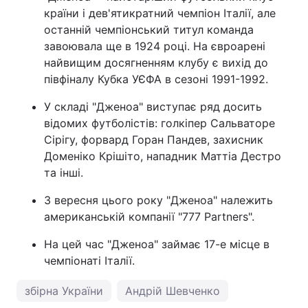
країни і дев'ятикратний чемпіон Італії, але
останній чемпіонський титул команда
завоювала ще в 1924 році. На євроарені
найвищим досягненням клубу є вихід до
півфіналу Кубка УЄФА в сезоні 1991-1992.
У складі "Дженоа" виступає ряд досить
відомих футболістів: голкіпер Сальваторе
Сірігу, форвард Горан Пандев, захисник
Доменіко Крішіто, нападник Маттіа Дестро
та інші.
З вересня цього року "Дженоа" належить
американській компанії "777 Partners".
На цей час "Дженоа" займає 17-е місце в
чемпіонаті Італії.
збірна України
Андрій Шевченко