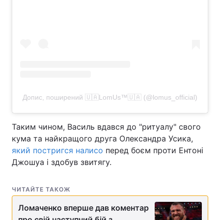
Допис, поширений 🇺🇦LomUs™️🇺🇦 (@lomus_official)
Таким чином, Василь вдався до "ритуалу" свого
кума та найкращого друга Олександра Усика,
який постригся налисо
перед боєм проти Ентоні
Джошуа і здобув звитягу.
ЧИТАЙТЕ ТАКОЖ
Ломаченко вперше дав коментар
про свій наступний бій з