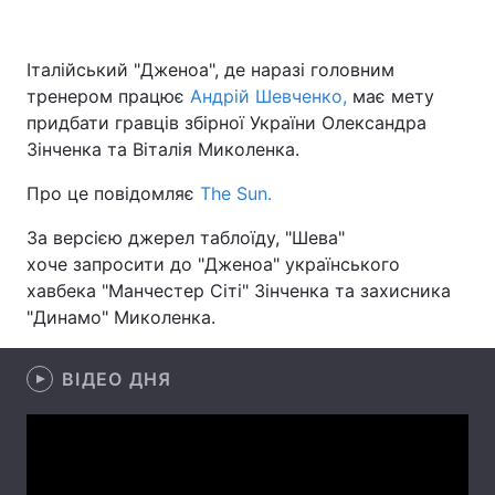
Італійський "Дженоа", де наразі головним
тренером працює
Головна
Андрій Шевченко,
Війна
має мету
придбати гравців збірної України Олександра
Україна
Політика
Зінченка та Віталія Миколенка.
Про це повідомляє
Економіка
The Sun.
Світ
За версією джерел таблоїду, "Шева"
Спорт
Наука
хоче запросити до "Дженоа" українського
хавбека "Манчестер Сіті" Зінченка та захисника
Техно і зв'язок
Лайт
"Динамо" Миколенка.
Зброя
Інциденти
ВІДЕО ДНЯ
Здоров'я
Туризм
Цікавинки
Погода
Екологія
Регіони