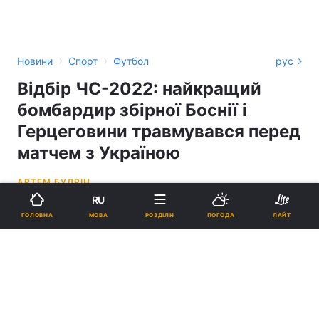
›
›
Новини
Спорт
Футбол
рус
Відбір ЧС-2022: найкращий
бомбардир збірної Боснії і
Герцеговини травмувався перед
матчем з Україною
АРТЕМ БУДРІН
RU
23:10, 08.11.21
1 хв.
1595
МОВА
ГОЛОВНА
РОЗДІЛИ
ПОГОДА
ЛАЙТ
Підпишіться на нас в Google