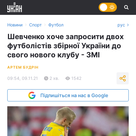
›
›
Новини
Спорт
Футбол
рус
Шевченко хоче запросити двох
футболістів збірної України до
свого нового клубу - ЗМІ
АРТЕМ БУДРІН
09:54, 09.11.21
2 хв.
1542
Підпишіться на нас в Google