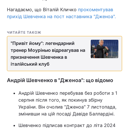
Нагадаємо, що Віталій Кличко
прокоментував
Тема оформлення
прихід Шевченка на пост наставника "Дженоа".
ЧИТАЙТЕ ТАКОЖ
"Привіт йому": легендарний
тренер Моурінью відреагував на
призначення Шевченка в
італійський клуб
Андрій Шевченко в "Дженоа": що відомо
Андрій Шевченко перебував без роботи з 1
серпня після того, як покинув збірну
України. Він очолив "Дженоа" 7 листопада,
змінивши на цій посаді Давіде Баллардіні.
Шевченко підписав контракт до літа 2024