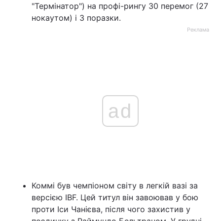
"Термінатор") на профі-рингу 30 перемог (27
нокаутом) і 3 поразки.
Реклама
ad
Коммі був чемпіоном світу в легкій вазі за
версією IBF. Цей титул він завоював у бою
проти Іси Чанієва, після чого захистив у