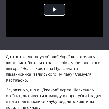
Лонгріди
Play
Відео з Youtube
Статті
Video
Інтерв'ю
Думки
Архів
Вакансії
Контакти
До того ж екс-коуч збірної України включив у
шорт-лист бажаних трансферів американського
Послуги
вінгера "Челсі" Крістіана Пулішича та
півзахисника італійського "Мілану" Самуеля
Кастільєхо.
Зауважимо, що в "Дженоа" перед Шевченком
стоїть ціль вивести команду в єврокубки і задля
цього нові власники клубу виділять кошти на
посилення складу.