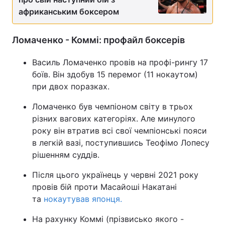
африканським боксером
Ломаченко - Коммі: профайл боксерів
Василь Ломаченко провів на профі-рингу 17
боїв. Він здобув 15 перемог (11 нокаутом)
при двох поразках.
Ломаченко був чемпіоном світу в трьох
різних вагових категоріях. Але минулого
року він втратив всі свої чемпіонські пояси
в легкій вазі, поступившись Теофімо Лопесу
рішенням суддів.
Після цього українець у червні 2021 року
провів бій проти Масайоші Накатані
та
нокаутував японця.
На рахунку Коммі (прізвисько якого -