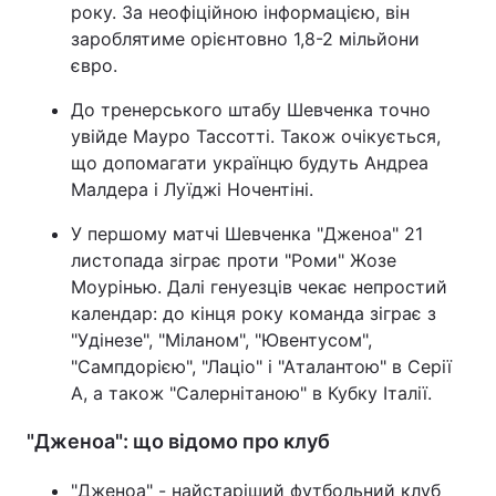
року. За неофіційною інформацією, він
зароблятиме орієнтовно 1,8-2 мільйони
євро.
До тренерського штабу Шевченка точно
увійде Мауро Тассотті. Також очікується,
що допомагати українцю будуть Андреа
Малдера і Луїджі Ночентіні.
У першому матчі Шевченка "Дженоа" 21
листопада зіграє проти "Роми" Жозе
Моурінью. Далі генуезців чекає непростий
календар: до кінця року команда зіграє з
"Удінезе", "Міланом", "Ювентусом",
"Сампдорією", "Лаціо" і "Аталантою" в Серії
А, а також "Салернітаною" в Кубку Італії.
"Дженоа": що відомо про клуб
"Дженоа" - найстаріший футбольний клуб