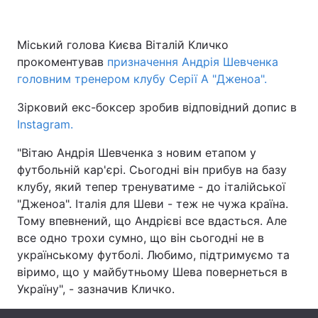
Міський голова Києва Віталій Кличко
прокоментував
Головна
призначення Андрія Шевченка
Війна
головним тренером клубу Серії А "Дженоа".
Україна
Політика
Зірковий екс-боксер зробив відповідний допис в
Instagram.
Економіка
Світ
"Вітаю Андрія Шевченка з новим етапом у
Спорт
Наука
футбольній кар'єрі. Сьогодні він прибув на базу
клубу, який тепер тренуватиме - до італійської
Техно і зв'язок
Лайт
"Дженоа". Італія для Шеви - теж не чужа країна.
Зброя
Інциденти
Тому впевнений, що Андрієві все вдасться. Але
все одно трохи сумно, що він сьогодні не в
Здоров'я
Туризм
українському футболі. Любимо, підтримуємо та
віримо, що у майбутньому Шева повернеться в
Цікавинки
Погода
Україну", - зазначив Кличко.
Екологія
Регіони