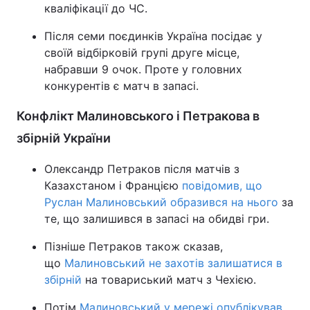
кваліфікації до ЧС.
Після семи поєдинків Україна посідає у
своїй відбірковій групі друге місце,
набравши 9 очок. Проте у головних
конкурентів є матч в запасі.
Конфлікт Малиновського і Петракова в
збірній України
Олександр Петраков після матчів з
Казахстаном і Францією
повідомив, що
Руслан Малиновський образився на нього
за
те, що залишився в запасі на обидві гри.
Пізніше Петраков також сказав,
що
Малиновський не захотів залишатися в
збірній
на товариський матч з Чехією.
Потім
Малиновський у мережі опублікував