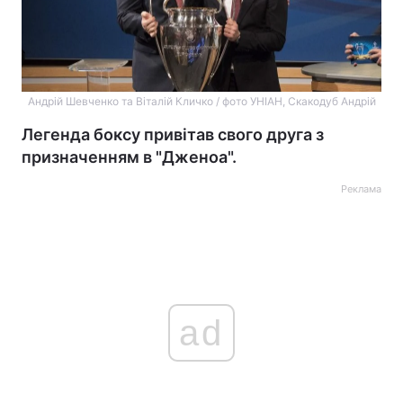
Андрій Шевченко та Віталій Кличко / фото УНІАН, Скакодуб Андрій
Легенда боксу привітав свого друга з
призначенням в "Дженоа".
Реклама
ad