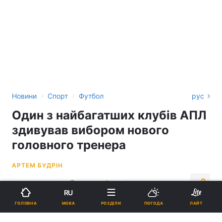
›
›
Новини
Спорт
Футбол
рус
Один з найбагатших клубів АПЛ
здивував вибором нового
головного тренера
АРТЕМ БУДРІН
19:27, 08.11.21
1 хв.
1815
RU
МОВА
ГОЛОВНА
РОЗДІЛИ
ПОГОДА
ЛАЙТ
Підпишіться на нас в Google