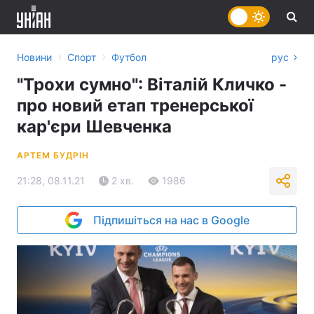
›
›
Новини
Спорт
Футбол
рус
"Трохи сумно": Віталій Кличко -
про новий етап тренерської
кар'єри Шевченка
АРТЕМ БУДРІН
21:28, 08.11.21
2 хв.
1986
Підпишіться на нас в Google