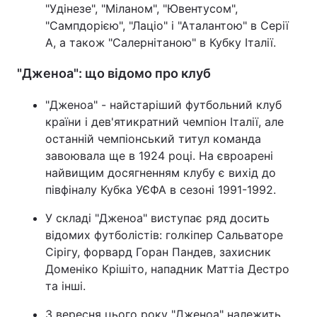
"Удінезе", "Міланом", "Ювентусом",
"Сампдорією", "Лаціо" і "Аталантою" в Серії
А, а також "Салернітаною" в Кубку Італії.
"Дженоа": що відомо про клуб
"Дженоа" - найстаріший футбольний клуб
країни і дев'ятикратний чемпіон Італії, але
останній чемпіонський титул команда
завоювала ще в 1924 році. На євроарені
найвищим досягненням клубу є вихід до
півфіналу Кубка УЄФА в сезоні 1991-1992.
У складі "Дженоа" виступає ряд досить
відомих футболістів: голкіпер Сальваторе
Сірігу, форвард Горан Пандев, захисник
Доменіко Крішіто, нападник Маттіа Дестро
та інші.
З вересня цього року "Дженоа" належить