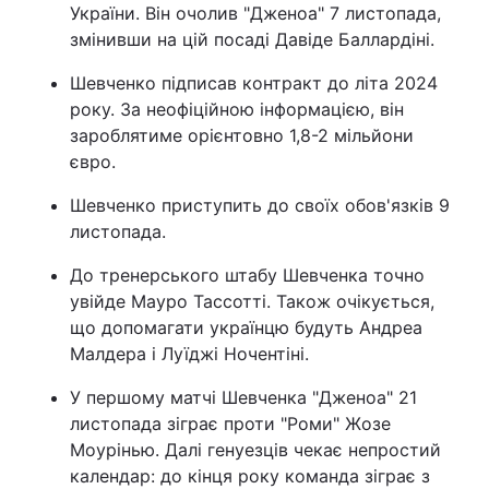
України. Він очолив "Дженоа" 7 листопада,
змінивши на цій посаді Давіде Баллардіні.
Шевченко підписав контракт до літа 2024
року. За неофіційною інформацією, він
зароблятиме орієнтовно 1,8-2 мільйони
євро.
Шевченко приступить до своїх обов'язків 9
листопада.
До тренерського штабу Шевченка точно
увійде Мауро Тассотті. Також очікується,
що допомагати українцю будуть Андреа
Малдера і Луїджі Ночентіні.
У першому матчі Шевченка "Дженоа" 21
листопада зіграє проти "Роми" Жозе
Моурінью. Далі генуезців чекає непростий
календар: до кінця року команда зіграє з