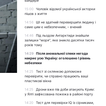
Бандери"
15:00
Чоловік відомої української акторки
пішов з життя
14:56
ШІ не здатний перевершити людину і
саме цим є небезпечним, – вчений
14:46
Під льодом Антарктиди знайшли
залишки "моря", яке зникло десятки тисяч
років тому
14:29
Після аномальної спеки негода
накриє усю Україну: оголошено І рівень
небезпеки
14:25
Тест зі склянкою допоможе
перевірити, чи справно працюють ваші
пластикові вікна
14:25
Дрони вже пів доби атакують Крим:
у Ялті зафіксована пожежа в районі порту
14:20
Тест для перевірки IQ із сірниками,