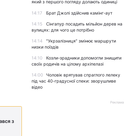
який з першого погляду долають одиниці
14:17
Брат Джолі здійснив камінг-аут
14:15
Сінгапур посадить мільйон дерев на
вулицях: для чого це потрібно
14:14
"Укрзалізниця" змінює маршрути
низки поїздів
14:10
Козли-зрадники допомогли знищити
своїх родичів на цілому архіпелазі
14:00
Чоловік врятував спраглого лелеку
під час 40-градусної спеки: зворушливе
відео
Реклама
ався з