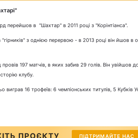
ахтарі"
д перейшов в "Шахтар" в 2011 році з "Корінтіанса".
 "гірників" з однією перервою - в 2013 році він йшов в 
провів 197 матчів, в яких забив 29 голів. Він увійшов д
історію клубу.
о виграв 16 трофеїв: 6 чемпіонських титулів, 5 Кубків У
ІТЬ ПРОЄКТУ
ПІДТРИМАЙТЕ НАС