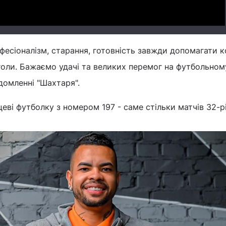
фесіоналізм, старання, готовність завжди допомагати к
 голи. Бажаємо удачі та великих перемог на футбольном
ідомленні "Шахтаря".
еві футболку з номером 197 - саме стільки матчів 32-р