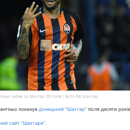
тіньо забив за Шахтар 29 голів / фото ФК Шахтар
ентіньо покинув
донецький "Шахтар"
після десяти років
ний сайт "Шахтаря".