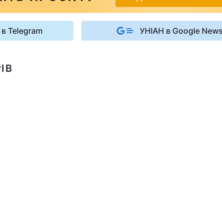
 в Telegram
УНІАН в Google New
ІВ