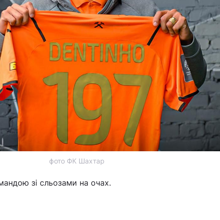
фото ФК Шахтар
мандою зі сльозами на очах.