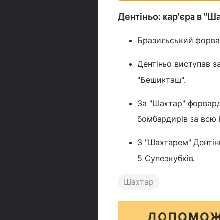
Дентіньо: кар'єра в "Ш
Бразильський форвар
Дентіньо виступав за
"Бешикташ".
За "Шахтар" форвард 
бомбардирів за всю 
З "Шахтарем" Дентінь
5 Суперкубків.
Шахтар
ДОПОМОЖ