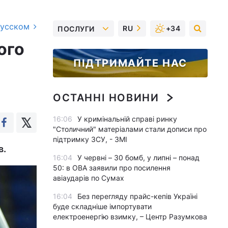
русском
RU
+34
ПОСЛУГИ
ого
ПІДТРИМАЙТЕ НАС
ОСТАННІ НОВИНИ
16:06
У кримінальній справі ринку
"Столичний" матеріалами стали дописи про
підтримку ЗСУ, - ЗМІ
в.
16:04
У червні – 30 бомб, у липні – понад
50: в ОВА заявили про посилення
авіаударів по Сумах
16:04
Без перегляду прайс-кепів Україні
буде складніше імпортувати
електроенергію взимку, – Центр Разумкова