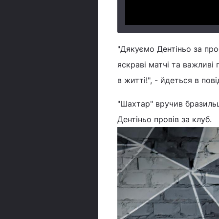
"Дякуємо Дентіньо за про
яскраві матчі та важливі
в житті!", - йдеться в пов
"Шахтар" вручив бразильц
Дентіньо провів за клуб.