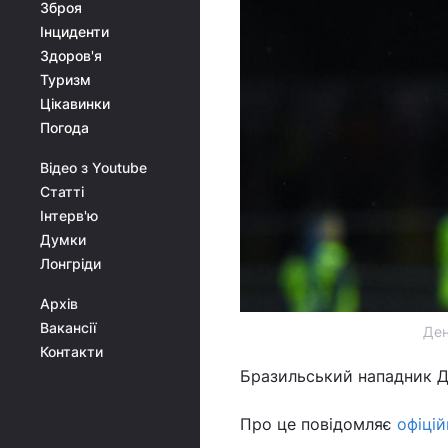
Зброя
Інциденти
Здоров'я
Туризм
Цікавинки
Погода
Відео з Youtube
Статті
Інтерв'ю
Думки
Лонгріди
Архів
Вакансії
Ден
Контакти
Бразильський нападник Д
Про це повідомляє
офіцій