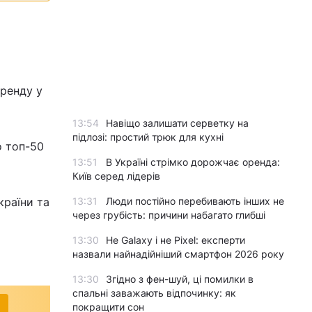
оренду у
13:54
Навіщо залишати серветку на
підлозі: простий трюк для кухні
о топ-50
13:51
В Україні стрімко дорожчає оренда:
Київ серед лідерів
країни та
13:31
Люди постійно перебивають інших не
через грубість: причини набагато глибші
13:30
Не Galaxy і не Pixel: експерти
назвали найнадійніший смартфон 2026 року
13:30
Згідно з фен-шуй, ці помилки в
спальні заважають відпочинку: як
покращити сон