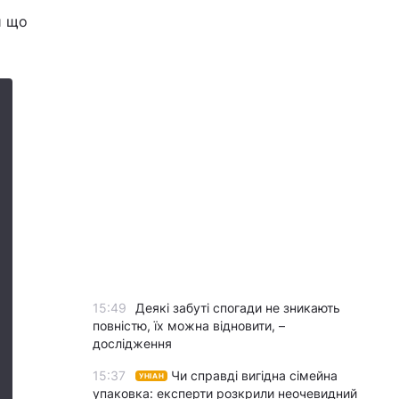
и що
15:49
Деякі забуті спогади не зникають
повністю, їх можна відновити, –
дослідження
15:37
Чи справді вигідна сімейна
УНІАН
упаковка: експерти розкрили неочевидний