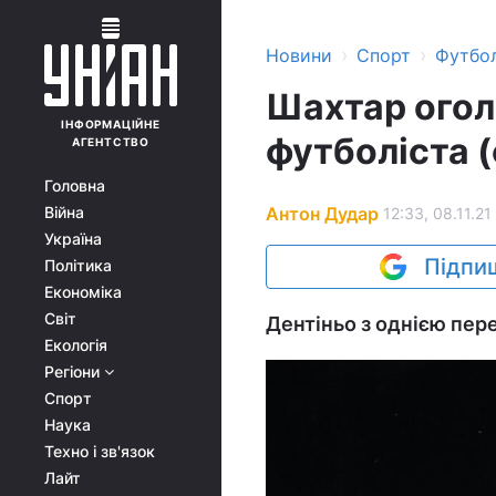
›
›
Новини
Спорт
Футбо
Шахтар огол
ІНФОРМАЦІЙНЕ
футболіста (
АГЕНТСТВО
Головна
Антон Дудар
Війна
12:33, 08.11.21
Україна
Підпиш
Політика
Економіка
Світ
Дентіньо з однією пере
Екологія
Регіони
Спорт
Наука
Техно і зв'язок
Лайт