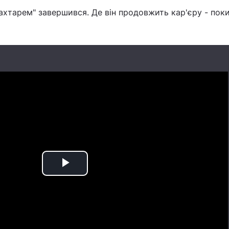
ахтарем" завершився. Де він продовжить кар'єру - пок
Play
Video