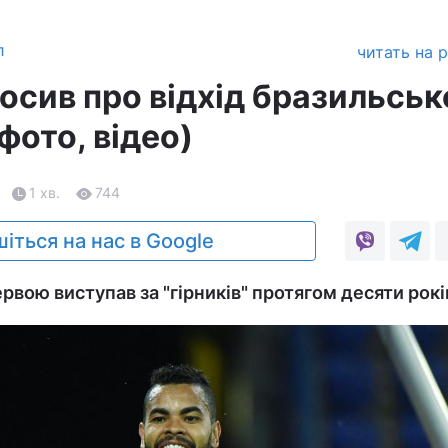
л
читать на 
осив про відхід бразильськ
фото, відео)
1 хв.
744
іться на нас в Google
рвою виступав за "гірників" протягом десяти рокі