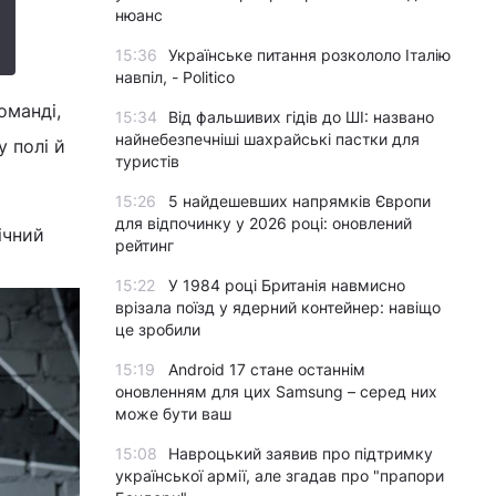
нюанс
15:36
Українське питання розкололо Італію
навпіл, - Politico
оманді,
15:34
Від фальшивих гідів до ШІ: названо
найнебезпечніші шахрайські пастки для
у полі й
туристів
15:26
5 найдешевших напрямків Європи
для відпочинку у 2026 році: оновлений
ічний
рейтинг
15:22
У 1984 році Британія навмисно
врізала поїзд у ядерний контейнер: навіщо
це зробили
15:19
Android 17 стане останнім
оновленням для цих Samsung – серед них
може бути ваш
15:08
Навроцький заявив про підтримку
української армії, але згадав про "прапори