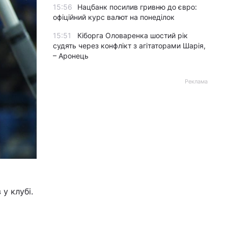
15:56
Нацбанк посилив гривню до євро:
офіційний курс валют на понеділок
15:51
Кіборга Оловаренка шостий рік
судять через конфлікт з агітаторами Шарія,
– Аронець
Реклама
 у клубі.