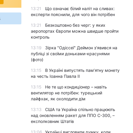
13:21
Що означає білий наліт на сливах:
експерти пояснили, для чого він потрібен
s
13:21
Безкоштовно без черг: у яких
аеропортах Європи можна швидше пройти
контроль
13:19
Зірка "Одіссеї" Деймон з'явився на
публіці зі своїми доньками-красунями
(фото)
13:15
В Україні випустять пам’ятну монету
на честь Іоанна Павла II
13:15
Не те що кондиціонер – навіть
вентилятор не потрібен: турецький
лайфхак, як охолодити дім
13:13
США та Україна спільно працюють
над оновленням ракет для ППО С-300, –
експолковник Штатів
13:06
Українці висловили думку, коли