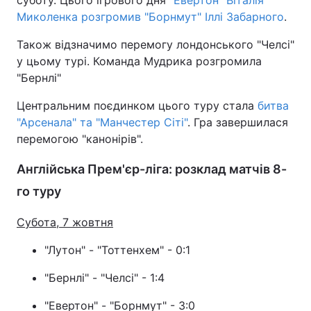
суботу. Цього ігрового дня
"Евертон" Віталія
Миколенка розгромив "Борнмут" Іллі Забарного
.
Також відзначимо перемогу лондонського "Челсі"
у цьому турі. Команда Мудрика розгромила
"Бернлі"
Центральним поєдинком цього туру стала
битва
"Арсенала" та "Манчестер Сіті"
. Гра завершилася
перемогою "канонірів".
Англійська Прем'єр-ліга: розклад матчів 8-
го туру
Субота, 7 жовтня
"Лутон" - "Тоттенхем" - 0:1
"Бернлі" - "Челсі" - 1:4
"Евертон" - "Борнмут" - 3:0