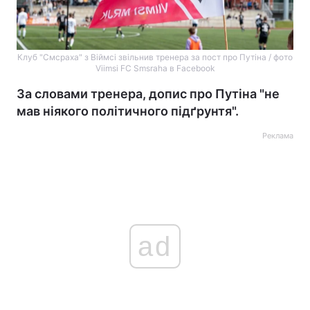
Клуб "Смсраха" з Віймсі звільнив тренера за пост про Путіна / фото
Viimsi FC Smsraha в Facebook
За словами тренера, допис про Путіна "не
мав ніякого політичного підґрунтя".
Реклама
ad