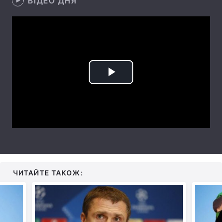
ВІДЕО ДНЯ
Лонгріди
Відео з Youtube
Статті
Інтерв'ю
Думки
Play
Архів
Вакансії
Video
Контакти
Послуги
ЧИТАЙТЕ ТАКОЖ: