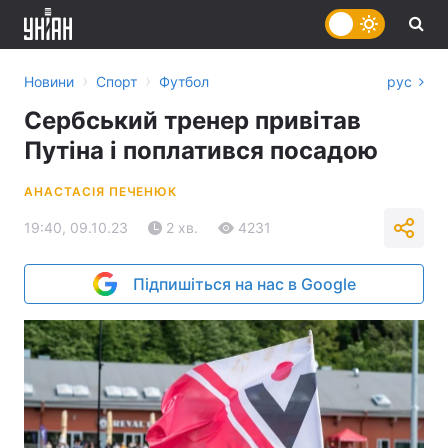
›
›
Новини
Спорт
Футбол
рус
Сербський тренер привітав
Путіна і поплатився посадою
АНАСТАСІЯ ПЕЧЕНЮК
19:40, 09.10.23
2 хв.
4231
Підпишіться на нас в Google