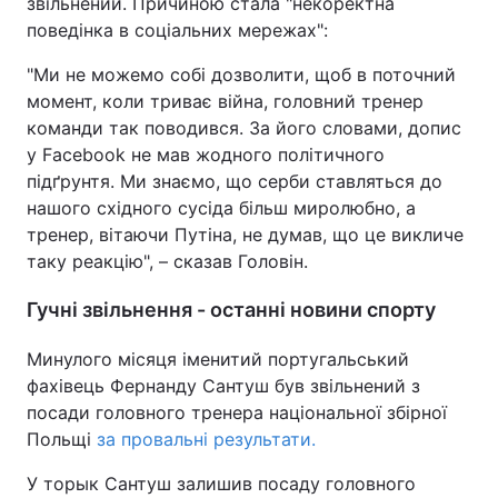
звільнений. Причиною стала "некоректна
поведінка в соціальних мережах":
"Ми не можемо собі дозволити, щоб в поточний
момент, коли триває війна, головний тренер
команди так поводився. За його словами, допис
у Facebook не мав жодного політичного
підґрунтя. Ми знаємо, що серби ставляться до
нашого східного сусіда більш миролюбно, а
тренер, вітаючи Путіна, не думав, що це викличе
таку реакцію", – сказав Головін.
Гучні звільнення - останні новини спорту
Минулого місяця іменитий португальський
фахівець Фернанду Сантуш був звільнений з
посади головного тренера національної збірної
Польщі
за провальні результати.
У торык Сантуш залишив посаду головного