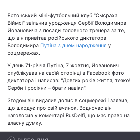
Естонський міні-футбольний клуб "Смсраха
Віймсі" звільнив уродженця Сербії Володимира
Головна
Війна
Йовановича з посади головного тренера за те,
що він привітав російського диктатора
Україна
Політика
Володимира
Путіна з днем народження
у
соцмережах.
Економіка
Світ
У день 71-річчя Путіна, 7 жовтня, Йованович
Спорт
Наука
опублікував на своїй сторінці в Facebook фото
диктатора і написав: "Довгих років життя, тезко!
Техно і зв'язок
Лайт
Серби і росіяни – брати навіки".
Зброя
Інциденти
Згодом він видалив допис в соцмережі і заявив,
що шкодує про свій вчинок. Водночас він
Здоров'я
Туризм
наголосив у коментарі RusDelfi, що має право на
власну думку.
Цікавинки
Погода
Екологія
Регіони