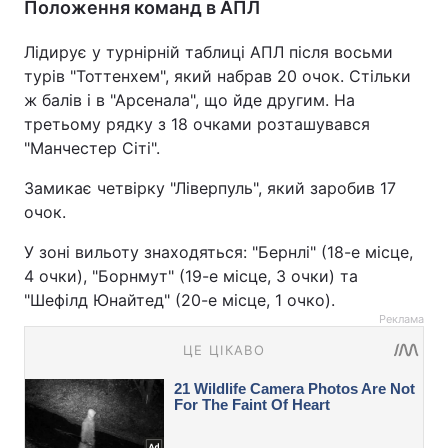
Положення команд в АПЛ
Лідирує у турнірній таблиці АПЛ після восьми
турів "Тоттенхем", який набрав 20 очок. Стільки
ж балів і в "Арсенала", що йде другим. На
третьому рядку з 18 очками розташувався
"Манчестер Сіті".
Замикає четвірку "Ліверпуль", який заробив 17
очок.
У зоні вильоту знаходяться: "Бернлі" (18-е місце,
4 очки), "Борнмут" (19-е місце, 3 очки) та
"Шефілд Юнайтед" (20-е місце, 1 очко).
Реклама