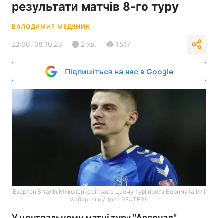
результати матчів 8-го туру
ВОЛОДИМИР МЕДЯНИК
22:06, 08.10.23
2 хв.
1517
Підпишіться на нас в Google
Евертон Віталія Миколенко зіграє в цьому турі проти Борнмута Іллі
Забарного / фото REUTERS
У центральному матчі туру "Арсенал"