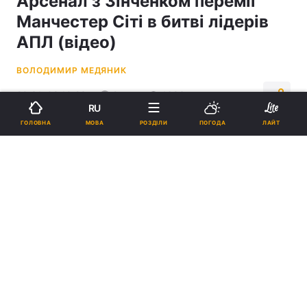
Арсенал з Зінченком переміг
Манчестер Сіті в битві лідерів
АПЛ (відео)
ВОЛОДИМИР МЕДЯНИК
20:31, 08.10.23
2 хв.
1683
RU
МОВА
ГОЛОВНА
РОЗДІЛИ
ПОГОДА
ЛАЙТ
Підпишіться на нас в Google
Головний тренер Арсенала Мікель Артета / фото REUTERS