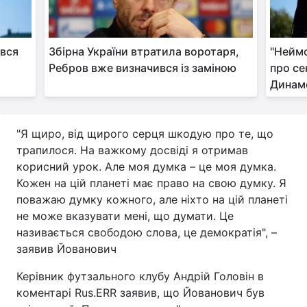
Тема оформлення
ився
Збірна України втратила воротаря,
"Неймо
Ребров вже визначився із заміною
про се
Динам
"Я щиро, від щирого серця шкодую про те, що
трапилося. На важкому досвіді я отримав
корисний урок. Але моя думка – це моя думка.
Кожен на цій планеті має право на свою думку. Я
поважаю думку кожного, але ніхто на цій планеті
не може вказувати мені, що думати. Це
називається свободою слова, це демократія", –
заявив Йованович
Керівник футзального клубу Андрій Головін в
коментарі Rus.ERR заявив, що Йованович був