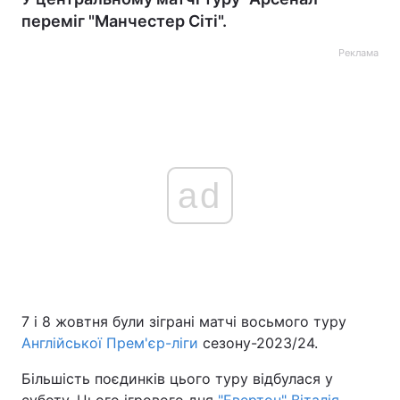
переміг "Манчестер Сіті".
Реклама
ad
7 і 8 жовтня були зіграні матчі восьмого туру
Англійської Прем'єр-ліги
сезону-2023/24.
Більшість поєдинків цього туру відбулася у