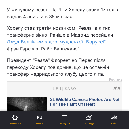
У минулому сезоні Ла Ліги Хоселу забив 17 голів і
віддав 4 асисти в 38 матчах.
Хоселу став третім новачком "Реала" в літнє
трансферне вікно. Раніше в Мадрид перейшли
Джуд Беллінгем з дортмундської "Боруссії"
і
Фран Гарсія з "Райо Вальєкано".
Президент "Реала" Флорентіно Перес після
переходу Хоселу повідомив, що це останній
трансфер мадридського клубу цього літа.
Реклама
RU
МОВА
ГОЛОВНА
РОЗДІЛИ
ПОГОДА
ЛАЙТ