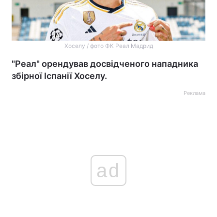
Хоселу / фото ФК Реал Мадрид
"Реал" орендував досвідченого нападника
збірної Іспанії Хоселу.
Реклама
ad