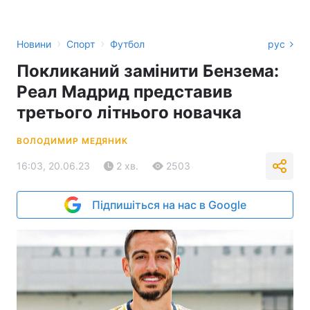
›
›
Новини
Спорт
Футбол
рус
Покликаний замінити Бензема:
Реал Мадрид представив
третього літнього новачка
ВОЛОДИМИР МЕДЯНИК
16:03, 20.06.23
2 хв.
2503
Підпишіться на нас в Google