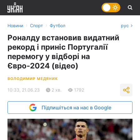
›
›
Новини
Спорт
Футбол
рус
Роналду встановив видатний
рекорд і приніс Португалії
перемогу у відборі на
Євро-2024 (відео)
ВОЛОДИМИР МЕДЯНИК
10:33, 21.06.23
2 хв.
1792
Підпишіться на нас в Google