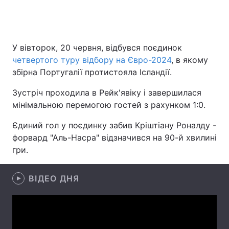
Головна
Війна
У вівторок, 20 червня, відбувся поєдинок
четвертого туру відбору на Євро-2024
, в якому
Україна
Політика
збірна Португалії протистояла Ісландії.
Економіка
Світ
Зустріч проходила в Рейк'явіку і завершилася
мінімальною перемогою гостей з рахунком 1:0.
Спорт
Наука
Єдиний гол у поєдинку забив Кріштіану Роналду -
Техно і зв'язок
Лайт
форвард "Аль-Насра" відзначився на 90-й хвилині
гри.
Зброя
Інциденти
ВІДЕО ДНЯ
Здоров'я
Туризм
Цікавинки
Погода
Екологія
Регіони