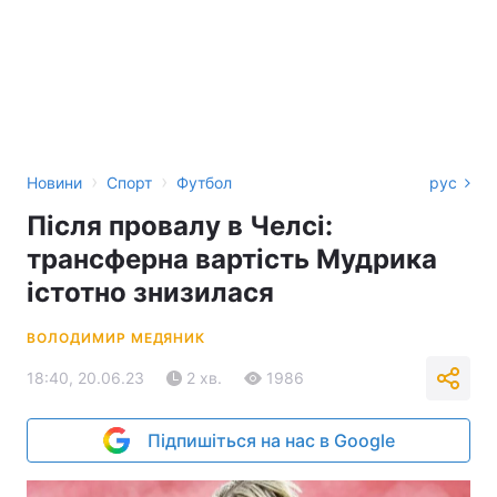
›
›
Новини
Спорт
Футбол
рус
Після провалу в Челсі:
трансферна вартість Мудрика
істотно знизилася
ВОЛОДИМИР МЕДЯНИК
18:40, 20.06.23
2 хв.
1986
Підпишіться на нас в Google