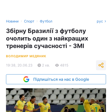
›
›
Новини
Спорт
Футбол
рус
Збірну Бразилії з футболу
очолить один з найкращих
тренерів сучасності - ЗМІ
ВОЛОДИМИР МЕДЯНИК
19:38, 20.06.23
2 хв.
4815
Підпишіться на нас в Google