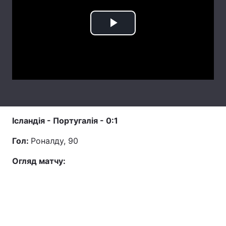
Лонгріди
Play
Відео з Youtube
Статті
Video
Інтерв'ю
Думки
Архів
Вакансії
Контакти
Ісландія
- Португалія - 0:1
Послуги
Гол:
Роналду, 90
Огляд матчу: