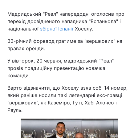
Мадридський "Реал" напередодні оголосив про
перехід досвідченого нападника "Еспаньола" і
національної
збірної Іспанії
Хоселу.
33-річний форвард гратиме за "вершкових" на
правах оренди.
У вівторок, 20 червня, мадридський "Реал"
провів традиційну презентацію новачка
команди.
Варто відзначити, що Хоселу взяв собі 14 номер,
який раніше носили такі легендарні екс-гравці
"вершкових", як Каземіро, Гуті, Хабі Алонсо і
Рауль.