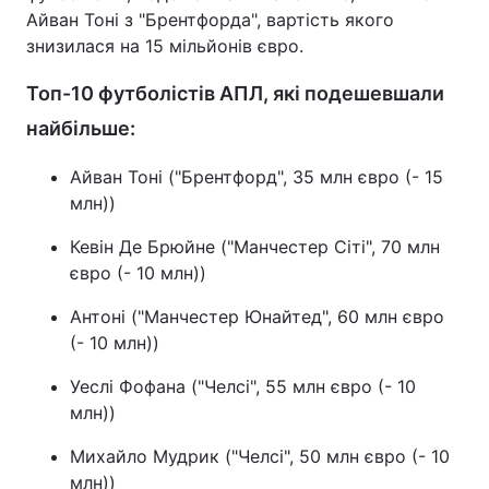
Айван Тоні з "Брентфорда", вартість якого
знизилася на 15 мільйонів євро.
Топ-10 футболістів АПЛ, які подешевшали
найбільше:
Айван Тоні ("Брентфорд", 35 млн євро (- 15
млн))
Кевін Де Брюйне ("Манчестер Сіті", 70 млн
євро (- 10 млн))
Антоні ("Манчестер Юнайтед", 60 млн євро
(- 10 млн))
Уеслі Фофана ("Челсі", 55 млн євро (- 10
млн))
Михайло Мудрик ("Челсі", 50 млн євро (- 10
млн))