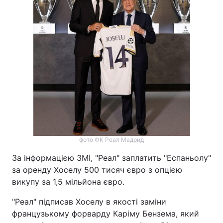
фото ФК Реал Мадрид
За інформацією ЗМІ, "Реал" заплатить "Еспаньолу"
за оренду Хоселу 500 тисяч євро з опцією
викупу за 1,5 мільйона євро.
"Реал" підписав Хоселу в якості заміни
французькому форварду Каріму Бензема, який