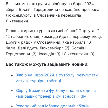
В інших матчах групи J відбору на Євро-2024
збірна Боснії і Герцеговини сенсаційно програла
Люксембургу, а Словаччина перемогла
Ліхтеншейн.
Після чотирьох турів в активі збірної Португалії
12 набраних очок, команда йде на першому місці.
Другий рядок у Словаччини, яка набрала 10
балів. Далі йдуть Люксембург (7), Боснія і
Герцеговини (3), Ісландія (3) і Ліхтенштейн (0).
Вас також можуть зацікавити новини:
Відбір на Євро-2024 з футболу: результати
матчів, турнірні таблиці
Збірну Бразилії з футболу очолить один з
найкращих тренерів сучасності - ЗМІ
Рекордний гол Мбаппе допоміг збірній