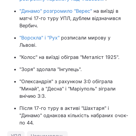
"Динамо" розгромило "Верес"
на виїзді в
матчі 17-го туру УПЛ, дублем відзначився
Вербич.
"Ворскла" і "Рух"
розписали мирову у
Львові.
"Колос" на виїзді обіграв "Металіст 1925".
"Зоря" здолала "Інгулець".
"Олександрія" з рахунком 3:0 обіграла
"Минай", а "Десна" і "Маріуполь" зіграли
внічию 3:3.
Після 17-го туру в активі "Шахтаря" і
"Динамо" однакова кількість набраних очок-
по 44.