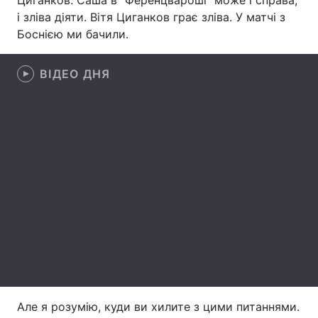
Циганков. Саша в "Ференцвароші" може і справа,
і зліва діяти. Вітя Циганков грає зліва. У матчі з
Лонгріди
Боснією ми бачили.
Відео з Youtube
Статті
ВІДЕО ДНЯ
Інтерв'ю
Думки
Архів
Вакансії
Контакти
Послуги
Але я розумію, куди ви хилите з цими питаннями.