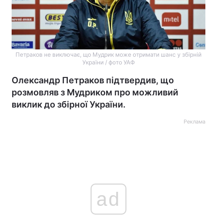
Петраков не виключає, що Мудрик може отримати шанс у збірній
України / фото УАФ
Олександр Петраков підтвердив, що
розмовляв з Мудриком про можливий
виклик до збірної України.
Реклама
ad