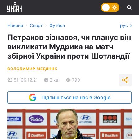
›
›
Новини
Спорт
Футбол
рус
Петраков зізнався, чи планує він
викликати Мудрика на матч
збірної України проти Шотландії
ВОЛОДИМИР МЕДЯНИК
22:51, 06.12.21
2 хв.
790
Підпишіться на нас в Google