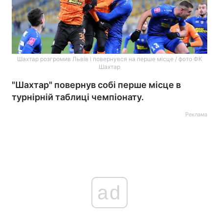
Шахтар розгромив Львів і повернувся на перше місце / фото ФК
Шахтар
"Шахтар" повернув собі перше місце в
турнірній таблиці чемпіонату.
Реклама
ad