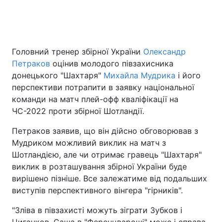
Головна
Війна
Головний тренер збірної України
Олександр
Петраков
оцінив молодого півзахисника
Україна
Політика
донецького "Шахтаря"
Михайла Мудрика
і його
Економіка
Світ
перспективи потрапити в заявку національної
команди на матч плей-офф кваліфікації на
Спорт
Наука
ЧС-2022 проти збірної Шотландії.
Техно і зв'язок
Лайт
Петраков заявив, що він дійсно обговорював з
Мудриком можливий виклик на матч з
Зброя
Інциденти
Шотландією, але чи отримає гравець "Шахтаря"
виклик в розташування збірної України буде
Здоров'я
Туризм
вирішено пізніше. Все залежатиме від подальших
виступів перспективного вінгера "гірників".
Цікавинки
Погода
"Зліва в півзахисті можуть зіграти Зубков і
Екологія
Регіони