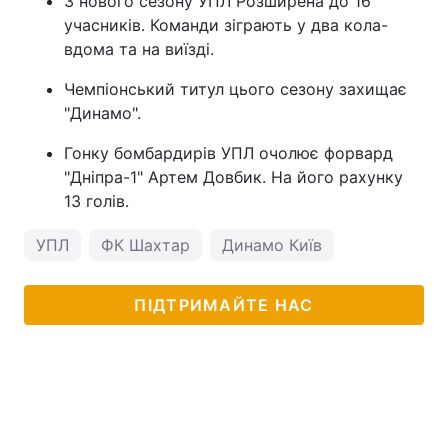
З нового сезону УПЛ Розширена до 16
учасників. Команди зіграють у два кола-
вдома та на виїзді.
Чемпіонський титул цього сезону захищає
"Динамо".
Гонку бомбардирів УПЛ очолює форвард
"Дніпра-1" Артем Довбик. На його рахунку
13 голів.
УПЛ
ФК Шахтар
Динамо Київ
ПІДТРИМАЙТЕ НАС