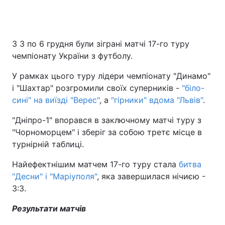
З 3 по 6 грудня були зіграні матчі 17-го туру
чемпіонату України з футболу.
У рамках цього туру лідери чемпіонату "Динамо"
і "Шахтар" розгромили своїх суперників -
"біло-
сині" на виїзді "Верес"
, а
"гірники" вдома "Львів"
.
"Дніпро-1" впорався в заключному матчі туру з
"Чорноморцем" і зберіг за собою третє місце в
турнірній таблиці.
Найефектнішим матчем 17-го туру стала
битва
"Десни" і "Маріуполя"
, яка завершилася нічиєю -
3:3.
Результати матчів