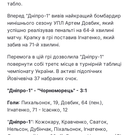
табло.
Вперед "Дніпро-1" вивів найкращий бомбардир
нинішнього сезону УПЛ Артем Довбик, який
успішно реалізував пенальті на 64-й хвилині
матчу. Крапку в грі поставив Ігнатенко, який
забив на 71-й хвилині.
Перемога в цій грі дозволила "Дніпру-1"
повернути собі третє місце в турнірній таблиці
чемпіонату України. В активі підопічних
Йовічевіча 37 набраних очок.
"Дніпро-1" - "Чорноморець" - 3:1
Голи
: Пихальонок, 19, Довбик, 64 (пен.),
Ігнатенко, 71 - Ісаєнко, 12
"
Дніпро-1
": Кожокару, Кравченко, Сваток,
Нельсон, Дубінчак, Піхальонок, Ігнатенко,