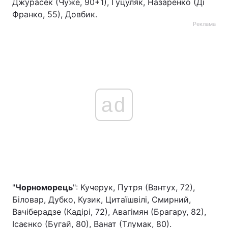
Джурасек (Чуже, 90+1), Гуцуляк, Назаренко (Ді
Франко, 55), Довбик.
Реклама
ad
"
Чорноморець
": Кучерук, Путря (Вантух, 72),
Біловар, Дубко, Кузик, Цитаїшвілі, Смирний,
Вачіберадзе (Кадірі, 72), Авагімян (Брагару, 82),
Ісаєнко (Бугай, 80), Ванат (Тлумак, 80).