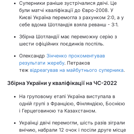
Суперники раніше зустрічалися двічі. Це
були матчі кваліфікації до Євро-2008. У
Києві Україна перемогла з рахунком 2:0, а у
себе вдома Шотландія взяла реванш - 3:1.
Збірна Шотландії має переможну серію з
шести офіційних поєдинків поспіль.
Олександр
Зінченко прокоментував
результати жеребу
. Петраков
теж
відреагував на майбутнього суперника
.
Збірна України у кваліфікації на ЧС-2022
На груповому етапі Україна виступала в
одній групі з Францією, Фінляндією, Боснією
і Герцеговиною та Казахстаном.
Українці двічі перемогли, шість разів зіграли
внічию, набрали 12 очок і посіли друге місце