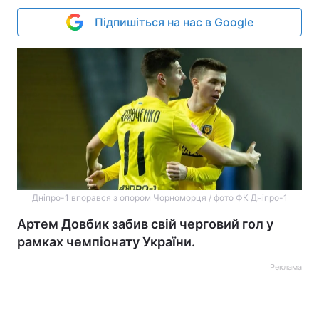
Підпишіться на нас в Google
Дніпро-1 впорався з опором Чорноморця / фото ФК Дніпро-1
Артем Довбик забив свій черговий гол у
рамках чемпіонату України.
Реклама