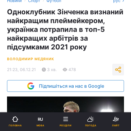
›
›
Новини
Спорт
Футбол
рус
Одноклубник Зінченка визнаний
найкращим плеймейкером,
українка потрапила в топ-5
найкращих арбітрів за
підсумками 2021 року
ВОЛОДИМИР МЕДЯНИК
21:23, 06.12.21
3 хв.
478
Підпишіться на нас в Google
RU
МОВА
ГОЛОВНА
РОЗДІЛИ
ПОГОДА
ЛАЙТ