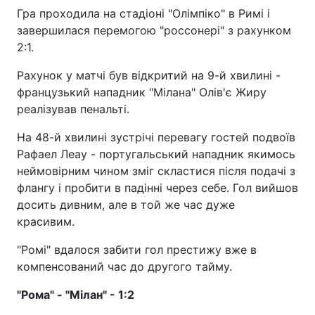
Гра проходила на стадіоні "Олімпіко" в Римі і
завершилася перемогою "россонері" з рахунком
2:1.
Рахунок у матчі був відкритий на 9-й хвилині -
французький нападник "Мілана" Олів'є Жиру
реалізував пенальті.
На 48-й хвилині зустрічі перевагу гостей подвоїв
Рафаел Леау - португальський нападник якимось
неймовірним чином зміг скластися після подачі з
флангу і пробити в падінні через себе. Гол вийшов
досить дивним, але в той же час дуже
красивим.
"Ромі" вдалося забити гол престижу вже в
компенсований час до другого тайму.
"Рома" - "Мілан" - 1:2