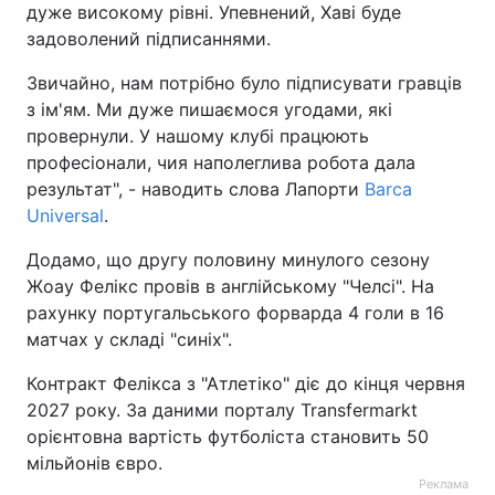
дуже високому рівні. Упевнений, Хаві буде
задоволений підписаннями.
Звичайно, нам потрібно було підписувати гравців
з ім'ям. Ми дуже пишаємося угодами, які
провернули. У нашому клубі працюють
професіонали, чия наполеглива робота дала
результат", - наводить слова Лапорти
Barca
Universal
.
Додамо, що другу половину минулого сезону
Жоау Фелікс провів в англійському "Челсі". На
рахунку португальського форварда 4 голи в 16
матчах у складі "синіх".
Контракт Фелікса з "Атлетіко" діє до кінця червня
2027 року. За даними порталу Transfermarkt
орієнтовна вартість футболіста становить 50
мільйонів євро.
Реклама