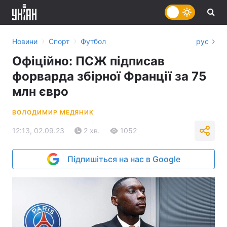
›
›
Новини
Спорт
Футбол
рус
Офіційно: ПСЖ підписав
форварда збірної Франції за 75
млн євро
ВОЛОДИМИР МЕДЯНИК
12:13, 02.09.23
2 хв.
1052
Підпишіться на нас в Google