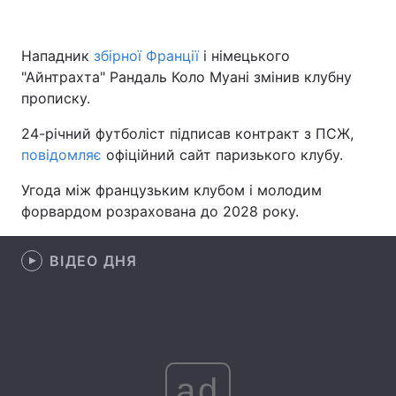
Нападник
збірної Франції
і німецького
"Айнтрахта" Рандаль Коло Муані змінив клубну
Головна
Війна
прописку.
Україна
Політика
24-річний футболіст підписав контракт з ПСЖ,
повідомляє
Економіка
офіційний сайт паризького клубу.
Світ
Угода між французьким клубом і молодим
Спорт
Наука
форвардом розрахована до 2028 року.
Техно і зв'язок
Лайт
ВІДЕО ДНЯ
Зброя
Інциденти
Здоров'я
Туризм
Цікавинки
Погода
ad
Екологія
Регіони