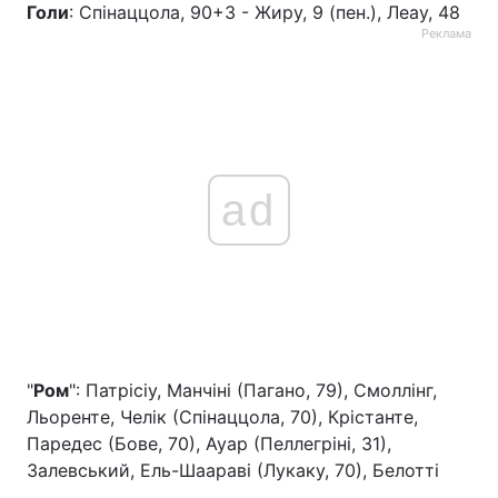
Голи
: Спінаццола, 90+3 - Жиру, 9 (пен.), Леау, 48
Реклама
ad
"
Ром
": Патрісіу, Манчіні (Пагано, 79), Смоллінг,
Льоренте, Челік (Спінаццола, 70), Крістанте,
Паредес (Бове, 70), Ауар (Пеллегріні, 31),
Залевський, Ель-Шаараві (Лукаку, 70), Белотті