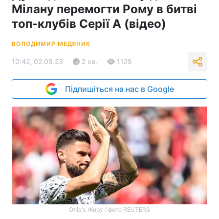
Мілану перемогти Рому в битві
топ-клубів Серії А (відео)
ВОЛОДИМИР МЕДЯНИК
10:42, 02.09.23
2 хв.
1125
Підпишіться на нас в Google
Олів'є Жиру / фото REUTERS