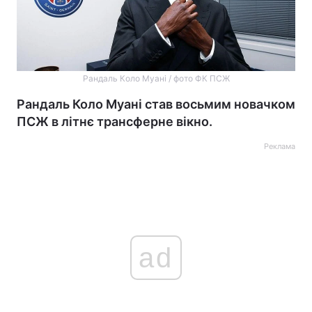
Рандаль Коло Муані / фото ФК ПСЖ
Рандаль Коло Муані став восьмим новачком
ПСЖ в літнє трансферне вікно.
Реклама
ad