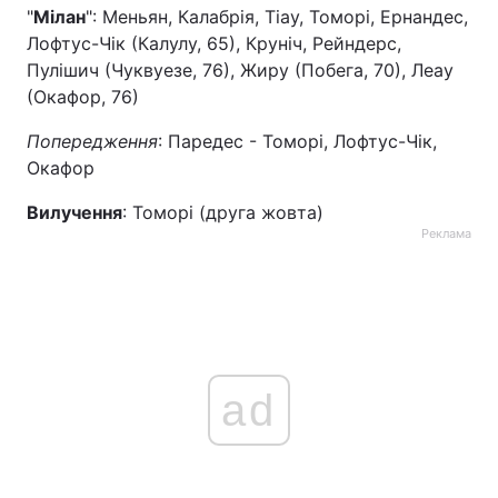
"
Мілан
": Меньян, Калабрія, Тіау, Томорі, Ернандес,
Лофтус-Чік (Калулу, 65), Круніч, Рейндерс,
Пулішич (Чуквуезе, 76), Жиру (Побега, 70), Леау
(Окафор, 76)
Попередження
: Паредес - Томорі, Лофтус-Чік,
Окафор
Вилучення
: Томорі (друга жовта)
Реклама
ad