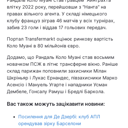
Рандаль Коло Муані став гравцем "Айнтрахта"
влітку 2022 року, перейшовши з "Нанта" на
Тема оформлення
правах вільного агента. У складі німецького
клубу француз зіграв 46 матчів у всіх турнірах,
забив 23 голи і віддав 17 гольових передач.
Портал Transfermarkt оцінює ринкову вартість
Коло Муані в 80 мільйонів євро.
Додамо, що Рандаль Коло Муані став восьмим
новачком ПСЖ в літнє трансферне вікно. Раніше
склад парижан поповнили захисники Мілан
Шкріньяр і Лукас Ернандес, півзахисники Марко
Асенсіо і Мануель Угарте і нападники Усман
Дембеле, Гонсалу Рамуш і Бредлі Баркола.
Вас також можуть зацікавити новини:
Посилення для Де Дзербі: клуб АПЛ
орендував зірку Барселони