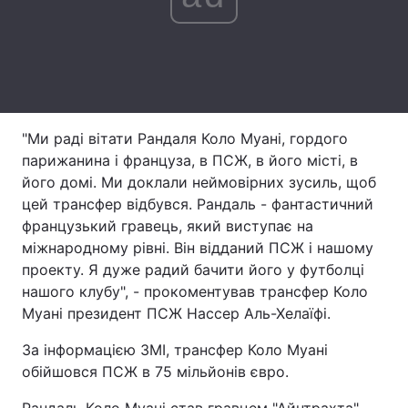
Лонгріди
Відео з Youtube
Статті
Інтерв'ю
Думки
"Ми раді вітати Рандаля Коло Муані, гордого
парижанина і француза, в ПСЖ, в його місті, в
Архів
Вакансії
його домі. Ми доклали неймовірних зусиль, щоб
цей трансфер відбувся. Рандаль - фантастичний
Контакти
французький гравець, який виступає на
Послуги
міжнародному рівні. Він відданий ПСЖ і нашому
проекту. Я дуже радий бачити його у футболці
нашого клубу", - прокоментував трансфер Коло
Муані президент ПСЖ Нассер Аль-Хелаїфі.
За інформацією ЗМІ, трансфер Коло Муані
обійшовся ПСЖ в 75 мільйонів євро.