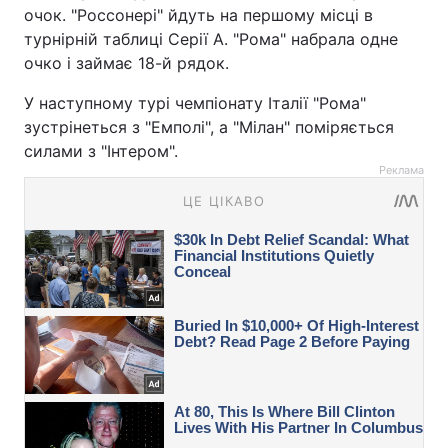
очок. "Россонері" йдуть на першому місці в
турнірній таблиці Серії А. "Рома" набрала одне
очко і займає 18-й рядок.
У наступному турі чемпіонату Італії "Рома"
зустрінеться з "Емполі", а "Мілан" поміряється
силами з "Інтером".
Реклама