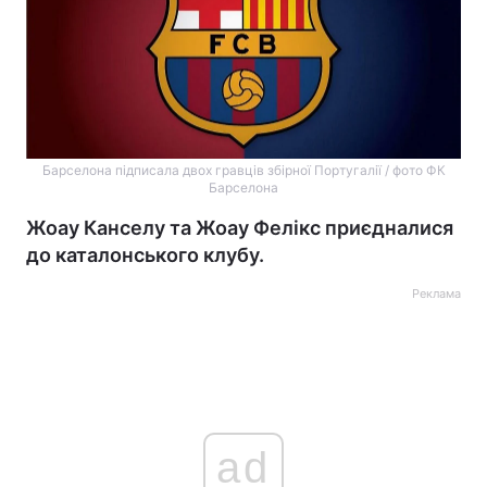
Барселона підписала двох гравців збірної Португалії / фото ФК
Барселона
Жоау Канселу та Жоау Фелікс приєдналися
до каталонського клубу.
Реклама
ad