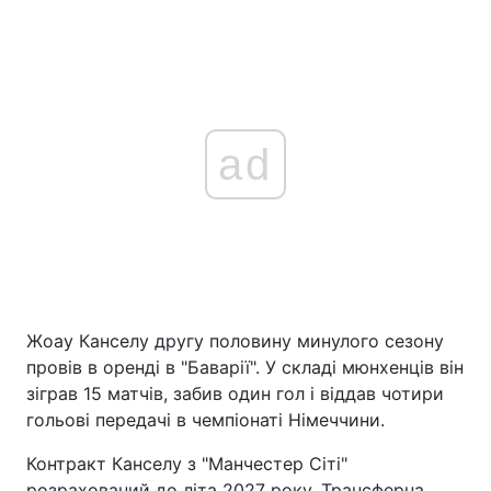
ad
Жоау Канселу другу половину минулого сезону
провів в оренді в "Баварії". У складі мюнхенців він
зіграв 15 матчів, забив один гол і віддав чотири
гольові передачі в чемпіонаті Німеччини.
Контракт Канселу з "Манчестер Сіті"
розрахований до літа 2027 року. Трансферна