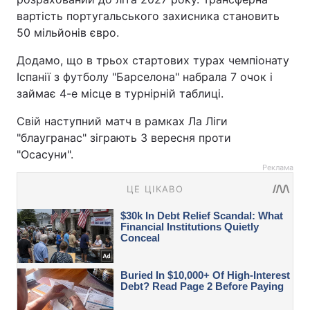
вартість португальського захисника становить
50 мільйонів євро.
Додамо, що в трьох стартових турах чемпіонату
Іспанії з футболу "Барселона" набрала 7 очок і
займає 4-е місце в турнірній таблиці.
Свій наступний матч в рамках Ла Ліги
"блаугранас" зіграють 3 вересня проти
"Осасуни".
Реклама