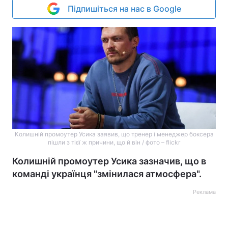
Підпишіться на нас в Google
Колишній промоутер Усика заявив, що тренер і менеджер боксера
пішли з тієї ж причини, що й він / фото – flickr
Колишній промоутер Усика зазначив, що в
команді українця "змінилася атмосфера".
Реклама