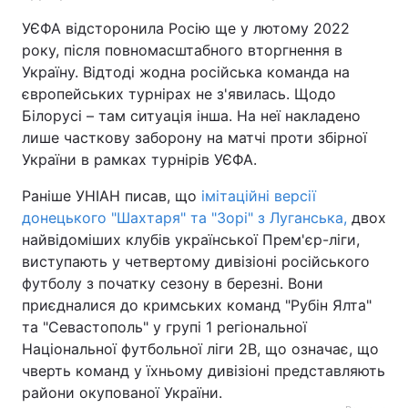
УЄФА відсторонила Росію ще у лютому 2022
року, після повномасштабного вторгнення в
Україну. Відтоді жодна російська команда на
європейських турнірах не з'явилась. Щодо
Білорусі – там ситуація інша. На неї накладено
лише часткову заборону на матчі проти збірної
України в рамках турнірів УЄФА.
Раніше УНІАН писав, що
імітаційні версії
донецького "Шахтаря" та "Зорі" з Луганська,
двох
найвідоміших клубів української Прем'єр-ліги,
виступають у четвертому дивізіоні російського
футболу з початку сезону в березні. Вони
приєдналися до кримських команд "Рубін Ялта"
та "Севастополь" у групі 1 регіональної
Національної футбольної ліги 2B, що означає, що
чверть команд у їхньому дивізіоні представляють
райони окупованої України.