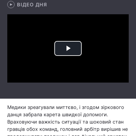
ВІДЕО ДНЯ
Лонгріди
Відео з Youtube
Статті
Інтерв'ю
Думки
Play
Архів
Вакансії
Video
Контакти
Послуги
Медики зреагували миттєво, і згодом зіркового
данця забрала карета швидкої допомоги.
Враховуючи важкість ситуації та шоковий стан
гравців обох команд, головний арбітр вирішив не