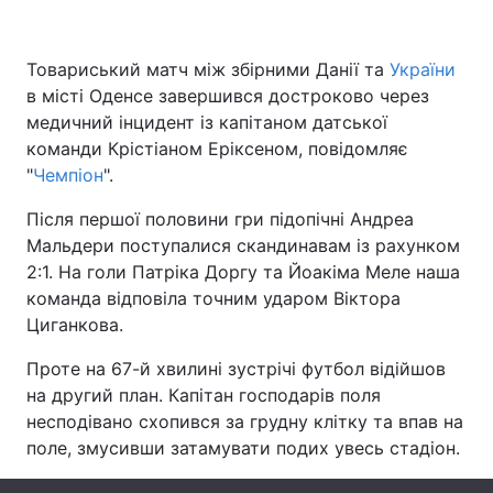
Товариський матч між збірними Данії та
України
в місті Оденсе завершився достроково через
Головна
Війна
медичний інцидент із капітаном датської
Україна
Політика
команди Крістіаном Еріксеном, повідомляє
"
Чемпіон
".
Економіка
Світ
Після першої половини гри підопічні Андреа
Спорт
Наука
Мальдери поступалися скандинавам із рахунком
2:1. На голи Патріка Доргу та Йоакіма Меле наша
Техно і зв'язок
Лайт
команда відповіла точним ударом Віктора
Циганкова.
Зброя
Інциденти
Проте на 67-й хвилині зустрічі футбол відійшов
Здоров'я
Туризм
на другий план. Капітан господарів поля
несподівано схопився за грудну клітку та впав на
Цікавинки
Погода
поле, змусивши затамувати подих увесь стадіон.
Екологія
Регіони