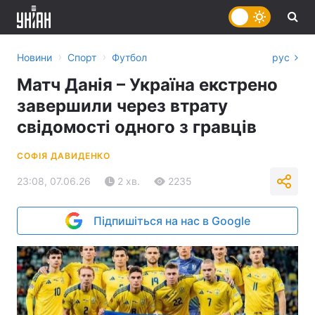
›
›
Новини
Спорт
Футбол
рус
Матч Данія – Україна екстрено
завершили через втрату
свідомості одного з гравців
СОФІЯ ДАВИДЕНКО
23:08, 07.06.26
2 хв.
2235
Підпишіться на нас в Google