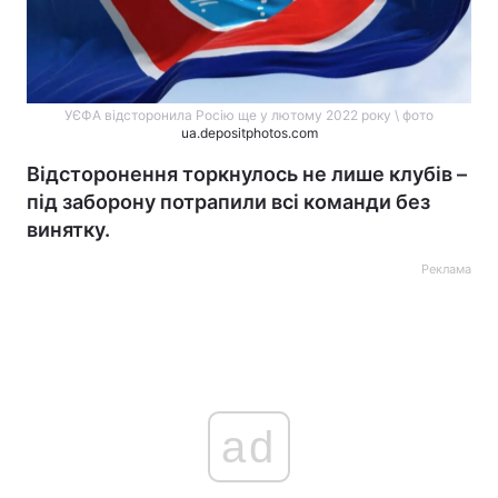
УЄФА відсторонила Росію ще у лютому 2022 року \ фото
ua.depositphotos.com
Відсторонення торкнулось не лише клубів –
під заборону потрапили всі команди без
винятку.
Реклама
ad