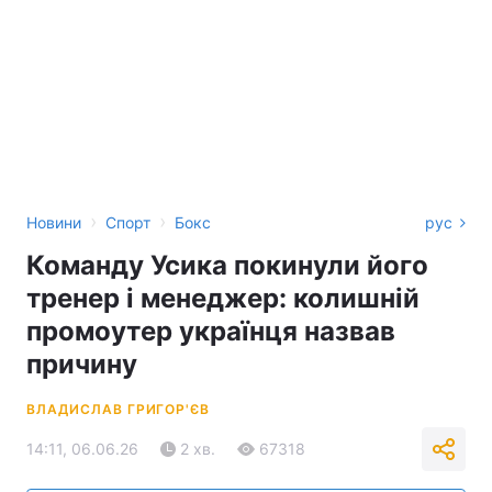
›
›
Новини
Спорт
Бокс
рус
Команду Усика покинули його
тренер і менеджер: колишній
промоутер українця назвав
причину
ВЛАДИСЛАВ ГРИГОР'ЄВ
14:11, 06.06.26
2 хв.
67318