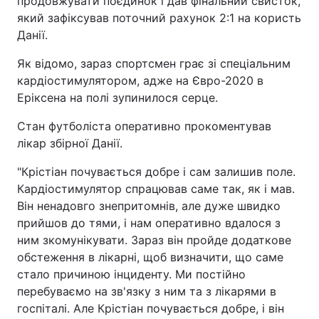
продовжувати поєдинок і дав фінальний свисток,
який зафіксував поточний рахунок 2:1 на користь
Тема оформлення
Данії.
Як відомо, зараз спортсмен грає зі спеціальним
кардіостимулятором, адже на Євро-2020 в
Еріксена на полі зупинилося серце.
Стан футболіста оперативно прокоментував
лікар збірної Данії.
"Крістіан почувається добре і сам залишив поле.
Кардіостимулятор спрацював саме так, як і мав.
Він ненадовго знепритомнів, але дуже швидко
прийшов до тями, і нам оперативно вдалося з
ним зкомунікувати. Зараз він пройде додаткове
обстеження в лікарні, щоб визначити, що саме
стало причиною інциденту. Ми постійно
перебуваємо на зв'язку з ним та з лікарями в
госпіталі. Але Крістіан почувається добре, і він