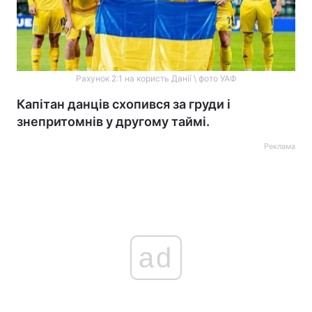
Рахунок 2:1 на користь Данії \ фото УАФ
Капітан данців схопився за груди і
знепритомнів у другому таймі.
Реклама
ad