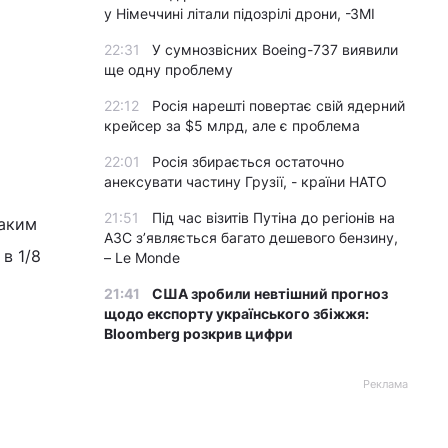
у Німеччині літали підозрілі дрони, -ЗМІ
22:31
У сумнозвісних Boeing-737 виявили
ще одну проблему
22:12
Росія нарешті повертає свій ядерний
крейсер за $5 млрд, але є проблема
22:01
Росія збирається остаточно
анексувати частину Грузії, - країни НАТО
21:51
Під час візитів Путіна до регіонів на
Таким
АЗС з’являється багато дешевого бензину,
– Le Monde
в 1/8
21:41
США зробили невтішний прогноз
щодо експорту українського збіжжя:
Bloomberg розкрив цифри
Реклама