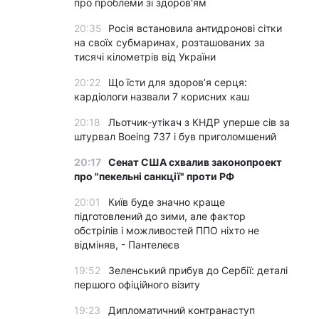
про проблеми зі здоров'ям
20:35
Росія встановила антидронові сітки
на своїх субмаринах, розташованих за
тисячі кілометрів від України
20:22
Що їсти для здоров’я серця:
кардіологи назвали 7 корисних каш
20:18
Льотчик-утікач з КНДР уперше сів за
штурвал Boeing 737 і був приголомшений
20:17
Сенат США схвалив законопроект
про "пекельні санкції" проти РФ
20:01
Київ буде значно краще
підготовлений до зими, але фактор
обстрілів і можливостей ППО ніхто не
відміняв, - Пантелеєв
19:52
Зеленський прибув до Сербії: деталі
першого офіційного візиту
19:23
Дипломатичний контранаступ