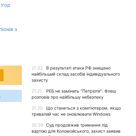
ігор
іонів з
21:32
В результаті атаки РФ знищено
найбільший склад засобів індивідуального
захисту
21:21
РЕБ не замінить "Петріоти": Флеш
розповів про найбільшу небезпеку
s
21:20
Що станеться з комп’ютером, якщо
тривалий час не оновлювати Windows
20:39
Суд продовжив тримання під
вартою для Коломойського, захист заявив