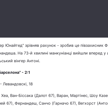
ер Юнайтед" зрівняв рахунок - зробив це півзахисник 
нандеша. На 73-й хвилині манкуніанці вийшли вперед у 
ьський вінгер Антоні.
арселона" - 2:1
 - Левандовскі, 18
е Хеа, Ван-Біссака (Далот 67), Варан, Мартінес, Шоу Казе
й 67), Фернандеш, Санчо (Гарначо 67), Вегхорст (Антон