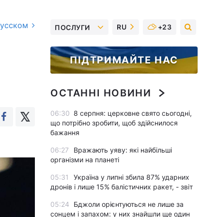
русском
RU
+23
ПОСЛУГИ
ПІДТРИМАЙТЕ НАС
ОСТАННІ НОВИНИ
06:30
8 серпня: церковне свято сьогодні,
що потрібно зробити, щоб здійснилося
бажання
06:27
Вражають уяву: які найбільші
організми на планеті
05:31
Україна у липні збила 87% ударних
дронів і лише 15% балістичних ракет, - звіт
05:24
Бджоли орієнтуються не лише за
сонцем і запахом: у них знайшли ще один