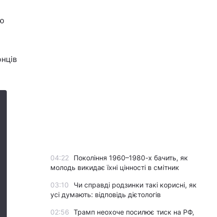
ою
онців
04:22
Покоління 1960–1980-х бачить, як
молодь викидає їхні цінності в смітник
03:10
Чи справді родзинки такі корисні, як
усі думають: відповідь дієтологів
02:56
Трамп неохоче посилює тиск на РФ,