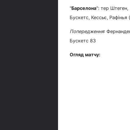
"
Барселона
": тер Штеген,
Бускетс, Кессьє, Рафінья 
Попередження
: Фернанде
Бускетс 83
Огляд матчу: