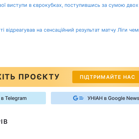
вої виступи в єврокубках, поступившись за сумою двох 
і відреагував на сенсаційний результат матчу Ліги чемп
ІТЬ ПРОЄКТУ
ПІДТРИМАЙТЕ НАС
 в Telegram
УНІАН в Google New
ІВ