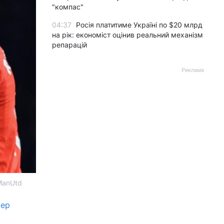
"компас"
04:37
Росія платитиме Україні по $20 млрд
на рік: економіст оцінив реальний механізм
репарацій
Реклама
ManUtd
тер