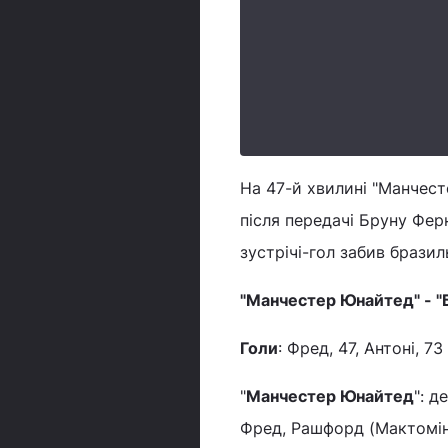
На 47-й хвилині "Манчест
після передачі Бруну Фер
зустрічі-гол забив бразил
"Манчестер Юнайтед" - "Б
Голи
: Фред, 47, Антоні, 73
"
Манчестер Юнайтед
": д
Фред, Рашфорд (Мактоміне