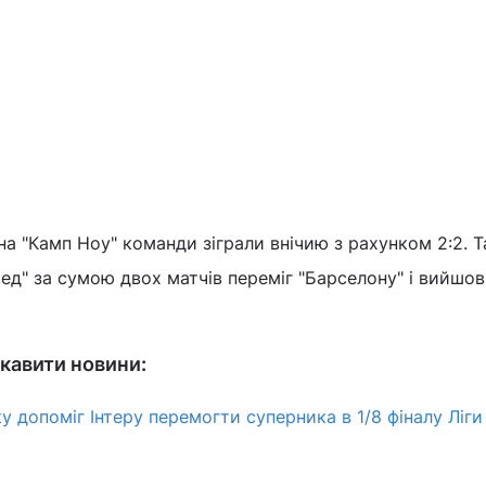
а "Камп Ноу" команди зіграли внічию з рахунком 2:2. 
д" за сумою двох матчів переміг "Барселону" і вийшов 
.
кавити новини:
 допоміг Інтеру перемогти суперника в 1/8 фіналу Ліги