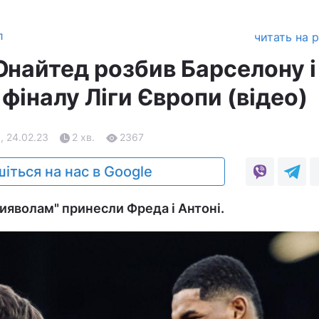
л
читать на 
найтед розбив Барселону і
 фіналу Ліги Європи (відео)
, 24.02.23
2 хв.
2367
іться на нас в Google
яволам" принесли Фреда і Антоні.