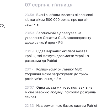
07 серпня, п'ятниця
,
23:58
Вчені знайшли молоток зі слонової
кістки віком 500 000 років: про що він
свідчить
72,
23:53
Зеленський відреагував на
ухвалення Сенатом США законопроєкту
щодо санкцій проти РФ
23:19
Є два варіанти: експерт назвав
країни, які можуть допомогти Україні з
ракетами до Patriot
23:17
Колишньому очільнику МЗС
Угорщини може загрожувати до трьох
років ув'язнення, - ЗМІ
23:07
Одна фраза миттєво поставить на
місце зверхню людину: психолог розкрила
секрет
22:33
Над ремонтною базою систем Patriot