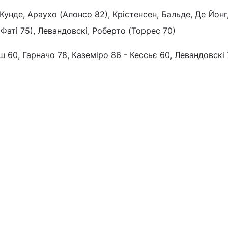
 Кунде, Араухо (Алонсо 82), Крістенсен, Бальде, Де Йонг
(Фаті 75), Левандовскі, Роберто (Торрес 70)
ш 60, Гарначо 78, Каземіро 86 - Кессьє 60, Левандовскі 