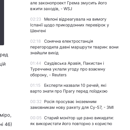
але законопроект Грема змусить його
вжити заходів, - WSJ
02:23
Мелоні відреагувала на вимогу
Іспанії щодо прикордонних перевірок у
Шенгені
02:18
Сонячна електростанція
перегородила давні маршрути тварин: вони
знайшли вихід
Фред
01:44
Саудівська Аравія, Пакистан і
цій
Туреччина уклали угоду про взаємну
оборону, - Reuters
01:15
Експерти назвали 10 речей, які
варто знати про Прагу перед поїздкою
00:32
Росія просуває іноземним
замовникам нову ракету для Су-57, - ЗМІ
міро,
00:05
Старий монітор ще рано викидати:
як використати його повторно з користю
і 46)