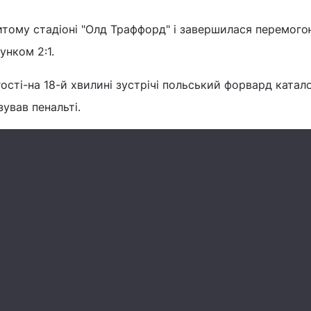
итому стадіоні "Олд Траффорд" і завершилася перемог
унком 2:1.
ості-на 18-й хвилині зустрічі польський форвард катал
зував пенальті.