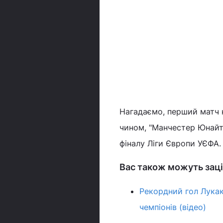
Нагадаємо, перший матч н
чином, "Манчестер Юнайте
фіналу Ліги Європи УЄФА
Вас також можуть заці
Рекордний гол Лукаку
чемпіонів (відео)