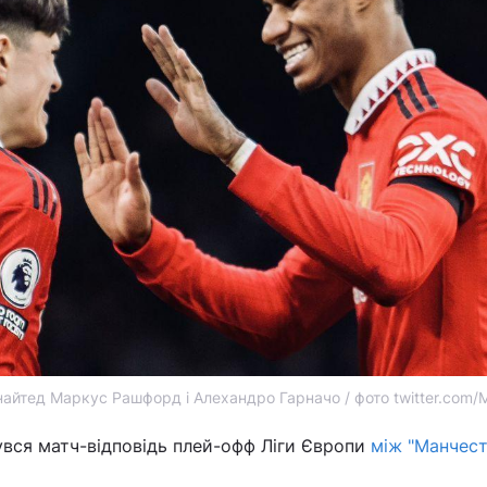
айтед Маркус Рашфорд і Алехандро Гарначо / фото twitter.com/
бувся матч-відповідь плей-офф Ліги Європи
між "Манчес
.