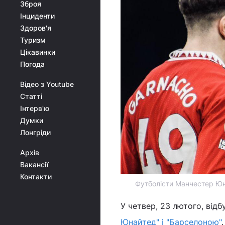
Зброя
Інциденти
Здоров'я
Туризм
Цікавинки
Погода
Відео з Youtube
Статті
Інтерв'ю
Думки
Лонгріди
Архів
Вакансії
Контакти
Футболісти Манчестер Юн
У четвер, 23 лютого, від
Юнайтед" і "Барселоною"