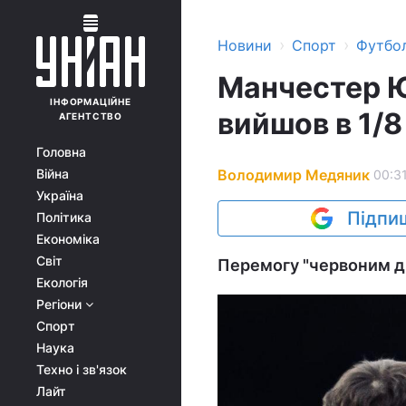
›
›
Новини
Спорт
Футбо
Манчестер Ю
ІНФОРМАЦІЙНЕ
вийшов в 1/8
АГЕНТСТВО
Головна
Володимир Медяник
Війна
00:31
Україна
Підпиш
Політика
Економіка
Світ
Перемогу "червоним ди
Екологія
Регіони
Спорт
Наука
Техно і зв'язок
Лайт