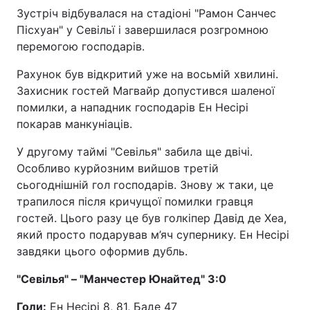
Зустріч відбувалася на стадіоні "Рамон Санчес
Пісхуан" у Севільї і завершилася розгромною
перемогою господарів.
Рахунок був відкритий уже на восьмій хвилині.
Захисник гостей Магвайр допустився шаленої
помилки, а нападник господарів Ен Несірі
покарав манкуніаців.
У другому таймі "Севілья" забила ще двічі.
Особливо курйозним вийшов третій
сьогоднішній гол господарів. Знову ж таки, це
трапилося після кричущої помилки гравця
гостей. Цього разу це був голкіпер Давід де Хеа,
який просто подарував м’яч супернику. Ен Несірі
завдяки цього оформив дубль.
"Севілья" – "Манчестер Юнайтед" 3:0
Голи:
Ен Несірі 8, 81, Баде 47