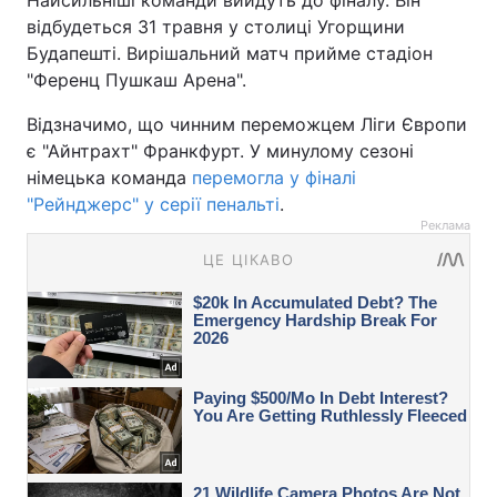
Найсильніші команди вийдуть до фіналу. Він
відбудеться 31 травня у столиці Угорщини
Будапешті. Вирішальний матч прийме стадіон
"Ференц Пушкаш Арена".
Відзначимо, що чинним переможцем Ліги Європи
є "Айнтрахт" Франкфурт. У минулому сезоні
німецька команда
перемогла у фіналі
"Рейнджерс" у серії пенальт
і
.
Реклама