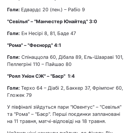
Голи:
Едвардс 20 (пен.) – Рабіо 9
"Севілья" – "Манчестер Юнайтед" 3:0
Голи:
Ен Несірі 8, 81, Баде 47
"Рома" – "Феєнорд" 4:1
Голи:
Спінаццола 60, Дібала 89, Ель-Шаараві 101,
Пеллегріні 110 – Пайшао 80
"Роял Уніон СЖ" – "Баєр" 1:4
Голи:
Терхо 64 – Діабі 2, Баккер 37, Фрімпонг 60,
Гложек 79
У півфіналі зійдуться пари "Ювентус" – "Севілья"
та "Рома" – "Баєр". Перші поєдинки заплановані
на 11 травня, матчі-відповіді на 18 травня.