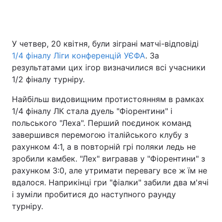
Головна
Війна
У четвер, 20 квітня, були зіграні матчі-відповіді
1/4 фіналу Ліги конференцій УЄФА
. За
Україна
Політика
результатами цих ігор визначилися всі учасники
1/2 фіналу турніру.
Економіка
Світ
Найбільш видовищним протистоянням в рамках
Спорт
Наука
1/4 фіналу ЛК стала дуель "Фіорентини" і
польського "Леха". Перший поєдинок команд
Техно і зв'язок
Лайт
завершився перемогою італійського клубу з
рахунком 4:1, а в повторній грі поляки ледь не
Зброя
Інциденти
зробили камбек. "Лех" вигравав у "Фіорентини" з
рахунком 3:0, але утримати перевагу все ж їм не
Здоров'я
Туризм
вдалося. Наприкінці гри "фіалки" забили два м'ячі
і зуміли пробитися до наступного раунду
Цікавинки
Погода
турніру.
Екологія
Регіони