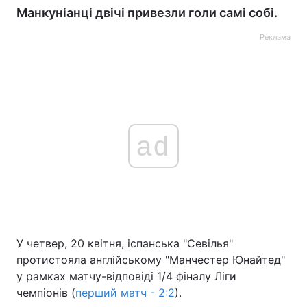
Манкуніанці двічі привезли голи самі собі.
Реклама
ad
У четвер, 20 квітня, іспанська "Севілья"
протистояла англійському "Манчестер Юнайтед"
у рамках матчу-відповіді 1/4 фіналу Ліги
чемпіонів (
перший матч - 2:2
).