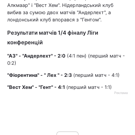
Алкмаар" і "Вест Хем". Нідерландський клуб
Тема оформлення
вибив за сумою двох матчів "Андерлехт", а
лондонський клуб впорався з "Гентом".
Результати матчів 1/4 фіналу Ліги
конференцій
"АЗ" - "Андерлехт" - 2:0
(4:1 пен) (перший матч -
0:2)
"Фіорентина" - " Лех " - 2:3
(перший матч - 4:1)
"Вест Хем" - "Гент" - 4:1
(перший матч - 1:1)
Реклама