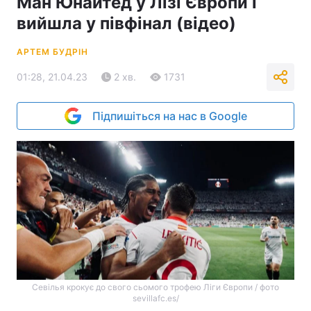
Ман Юнайтед у Лізі Європи і
вийшла у півфінал (відео)
АРТЕМ БУДРІН
01:28, 21.04.23
2 хв.
1731
Підпишіться на нас в Google
Севілья крокує до свого сьомого трофею Ліги Європи / фото
sevillafc.es/