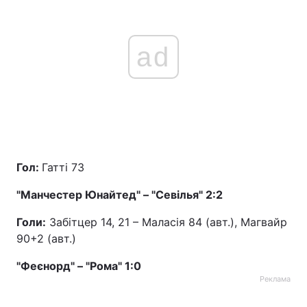
ad
Гол:
Гатті 73
"Манчестер Юнайтед" – "Севілья" 2:2
Голи:
Забітцер 14, 21 – Маласія 84 (авт.), Магвайр
90+2 (авт.)
"Феєнорд" – "Рома" 1:0
Реклама