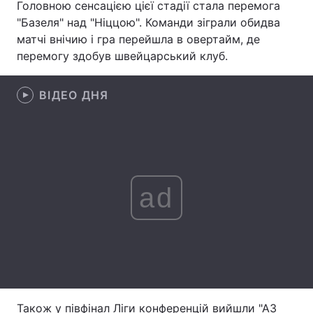
Головною сенсацією цієї стадії стала перемога
"Базеля" над "Ніццою". Команди зіграли обидва
Лонгріди
матчі внічию і гра перейшла в овертайм, де
перемогу здобув швейцарський клуб.
Відео з Youtube
Статті
ВІДЕО ДНЯ
Інтерв'ю
Думки
Архів
Вакансії
Контакти
ad
Послуги
Також у півфінал Ліги конференцій вийшли "АЗ