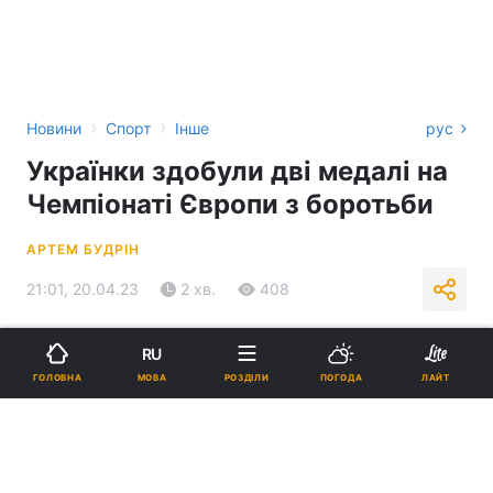
›
›
Новини
Спорт
Інше
рус
Українки здобули дві медалі на
Чемпіонаті Європи з боротьби
АРТЕМ БУДРІН
21:01, 20.04.23
2 хв.
408
Підпишіться на нас в Google
RU
МОВА
ГОЛОВНА
РОЗДІЛИ
ПОГОДА
ЛАЙТ