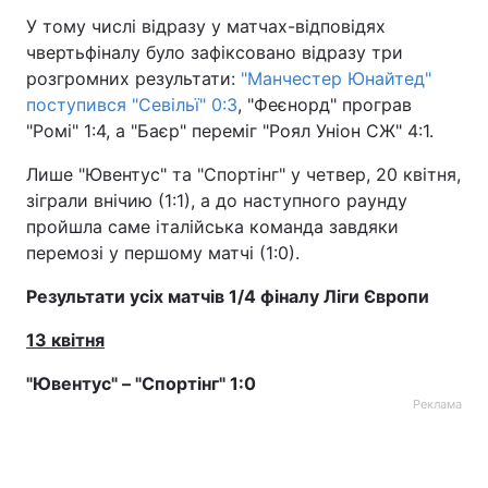
У тому числі відразу у матчах-відповідях
чвертьфіналу було зафіксовано відразу три
розгромних результати:
"Манчестер Юнайтед"
поступився "Севільї" 0:3
, "Феєнорд" програв
"Ромі" 1:4, а "Баєр" переміг "Роял Уніон СЖ" 4:1.
Лише "Ювентус" та "Спортінг" у четвер, 20 квітня,
зіграли внічию (1:1), а до наступного раунду
пройшла саме італійська команда завдяки
перемозі у першому матчі (1:0).
Результати усіх матчів 1/4 фіналу Ліги Європи
13 квітня
"Ювентус" – "Спортінг" 1:0
Реклама