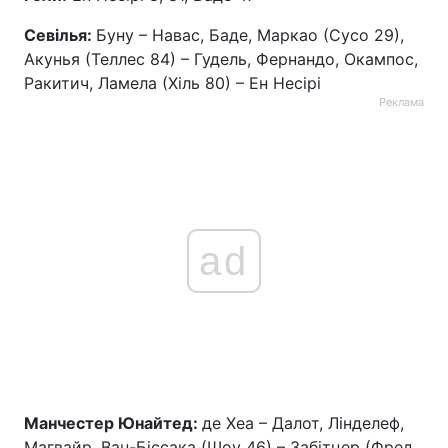
Севілья:
Буну – Навас, Баде, Маркао (Сусо 29),
Акунья (Теллес 84) – Гудель, Фернандо, Окампос,
Ракитич, Ламела (Хіль 80) – Ен Несірі
Реклама
ad
Манчестер Юнайтед:
де Хеа – Далот, Лінделеф,
Магвайр, Ван-Біссака (Шоу 46) – Забітцер (Фред