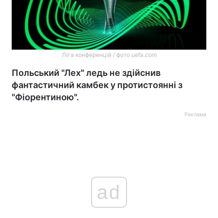
Ліга конференцій / фото uefa.com
Польський "Лех" ледь не здійснив
фантастичний камбек у протистоянні з
"Фіорентиною".
Реклама
ad