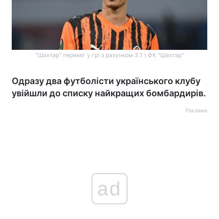
"Шахтар" переміг у грі з рахунком 3:1 \ ФК "Шахтар"
Одразу два футболісти українського клубу
увійшли до списку найкращих бомбардирів.
Реклама
ad