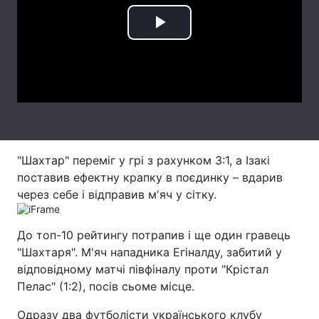
Лонгріди
Play
Video
Відео з Youtube
Статті
Інтерв'ю
Думки
Архів
Вакансії
"Шахтар" переміг у грі з рахунком 3:1, а Ізакі
Контакти
поставив ефектну крапку в поєдинку – вдарив
Послуги
через себе і відправив м'яч у сітку.
До топ-10 рейтингу потрапив і ще один гравець
"Шахтаря". М'яч нападника Егіналду, забитий у
відповідному матчі півфіналу проти "Крістал
Пелас" (1:2), посів сьоме місце.
Одразу два футболісти українського клубу