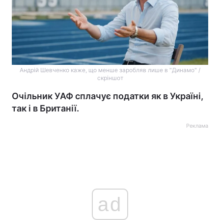
Андрій Шевченко каже, що менше заробляв лише в "Динамо" /
скріншот
Очільник УАФ сплачує податки як в Україні,
так і в Британії.
Реклама
ad