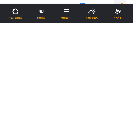
16:51, 28.05.26
4 хв.
793
НК
RU
МОВА
ГОЛОВНА
РОЗДІЛИ
ПОГОДА
ЛАЙТ
Підпишіться на нас в Google
ua.depositphotos.com
Реклама