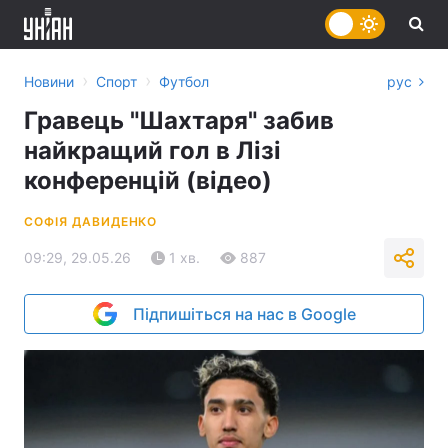
›
›
Новини
Спорт
Футбол
рус
Гравець "Шахтаря" забив
найкращий гол в Лізі
конференцій (відео)
СОФІЯ ДАВИДЕНКО
09:29, 29.05.26
1 хв.
887
Підпишіться на нас в Google