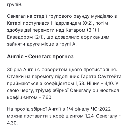
групіВ.
Сенегал на стадії групового раунду мундіалю в
Катарі поступився Нідерландам (0:2), потім
здобув дві перемоги над Катаром (3:1) і
Еквадором (2:1), що дозволило африканцям
зайняти друге місце в групі А.
Англія - Сенегал: прогноз
Збірна Англії є фаворитом цього протистояння.
Ставки на перемогу підопічних Гарета Саутгейта
приймаються з коефіцієнтом 1,53. Нічия - 4,10. У
свою чергу, тріумф збірної Сенегалу оцінюється
коефіцієнтом - 7,60.
На прохід збірної Англії в 1/4 фіналу ЧС-2022
можна поставити з коефіцієнтом 1,24, Сенегалу -
4,30.