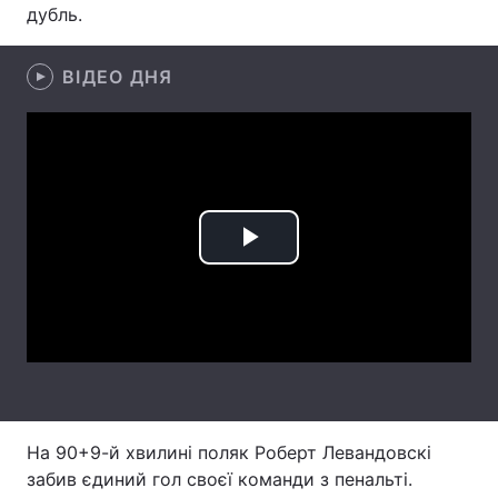
дубль.
Лонгріди
ВІДЕО ДНЯ
Відео з Youtube
Статті
Інтерв'ю
Думки
Архів
Вакансії
Контакти
Play
Послуги
Video
На 90+9-й хвилині поляк Роберт Левандовскі
забив єдиний гол своєї команди з пенальті.