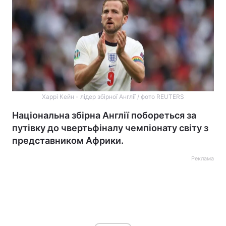
Харрі Кейн - лідер збірної Англії / фото REUTERS
Національна збірна Англії побореться за
путівку до чвертьфіналу чемпіонату світу з
представником Африки.
Реклама