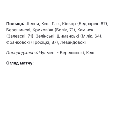
Польща
: Щесни, Кеш, Глік, Ківьор (Беднарек, 87),
Берешинскі, Крихов'як (Бєлік, 71), Камінскі
(Залевскі, 71), Зелінські, Шиманські (Мілік, 64),
Франковскі (Гросіцкі, 87), Левандовскі
Попередження
: Чуамені - Берешинскі, Кеш
Огляд матчу: