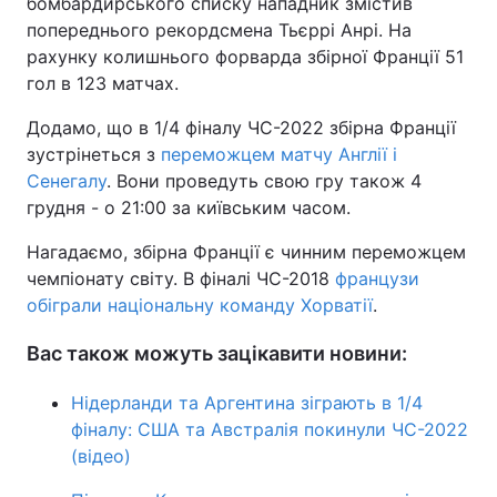
бомбардирського списку нападник змістив
попереднього рекордсмена Тьєррі Анрі. На
рахунку колишнього форварда збірної Франції 51
гол в 123 матчах.
Додамо, що в 1/4 фіналу ЧС-2022 збірна Франції
зустрінеться з
переможцем матчу Англії і
Сенегалу
. Вони проведуть свою гру також 4
грудня - о 21:00 за київським часом.
Нагадаємо, збірна Франції є чинним переможцем
чемпіонату світу. В фіналі ЧС-2018
французи
обіграли національну команду Хорватії
.
Вас також можуть зацікавити новини:
Нідерланди та Аргентина зіграють в 1/4
фіналу: США та Австралія покинули ЧС-2022
(відео)