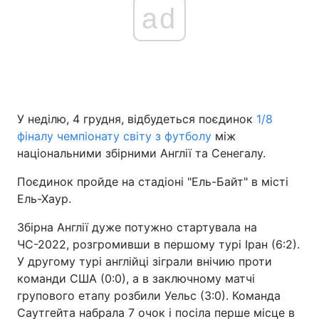
ad
У неділю, 4 грудня, відбудеться поєдинок
1/8
фіналу чемпіонату світу з футболу
між
національними збірними Англії та Сенегалу.
Поєдинок пройде на стадіоні "Ель-Байт" в місті
Ель-Хаур.
Збірна Англії дуже потужно стартувала на
ЧС-2022, розгромивши в першому турі Іран (6:2).
У другому турі англійці зіграли внічию проти
команди США (0:0), а в заключному матчі
групового етапу розбили Уельс (3:0). Команда
Саутгейта набрала 7 очок і посіла перше місце в