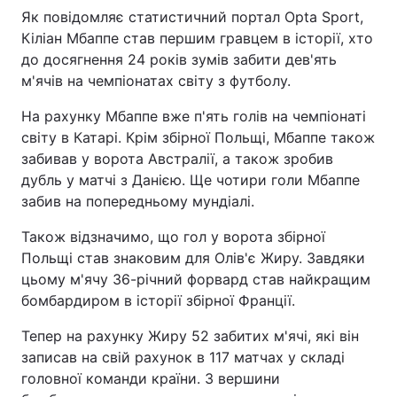
Як повідомляє статистичний портал Opta Sport,
Кіліан Мбаппе став першим гравцем в історії, хто
до досягнення 24 років зумів забити дев'ять
м'ячів на чемпіонатах світу з футболу.
На рахунку Мбаппе вже п'ять голів на чемпіонаті
світу в Катарі. Крім збірної Польщі, Мбаппе також
забивав у ворота Австралії, а також зробив
дубль у матчі з Данією. Ще чотири голи Мбаппе
забив на попередньому мундіалі.
Також відзначимо, що гол у ворота збірної
Польщі став знаковим для Олів'є Жиру. Завдяки
цьому м'ячу 36-річний форвард став найкращим
бомбардиром в історії збірної Франції.
Тепер на рахунку Жиру 52 забитих м'ячі, які він
записав на свій рахунок в 117 матчах у складі
головної команди країни. З вершини