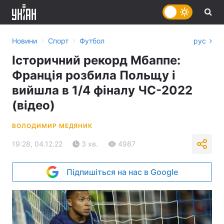
›
›
Новини
Спорт
Футбол
рус
Історичний рекорд Мбаппе:
Франція розбила Польщу і
вийшла в 1/4 фіналу ЧС-2022
(відео)
ВОЛОДИМИР МЕДЯНИК
19:28, 04.12.22
3 хв.
4987
Підпишіться на нас в Google