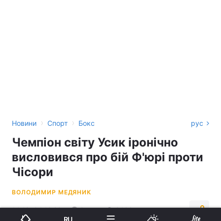
›
›
Новини
Спорт
Бокс
рус
Чемпіон світу Усик іронічно
висловився про бій Ф'юрі проти
Чісори
ВОЛОДИМИР МЕДЯНИК
14:19, 04.12.22
2 хв.
2466
RU