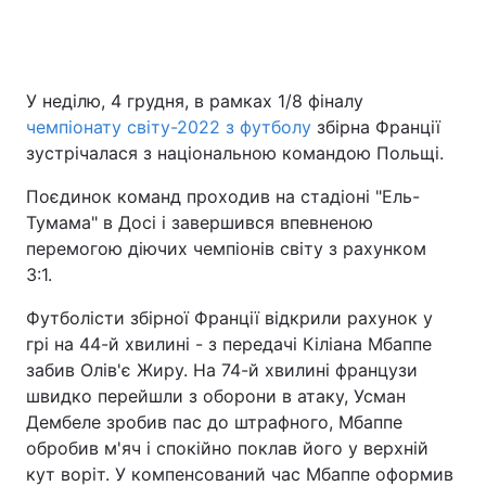
Головна
Війна
У неділю, 4 грудня, в рамках 1/8 фіналу
чемпіонату світу-2022 з футболу
збірна Франції
Україна
Політика
зустрічалася з національною командою Польщі.
Економіка
Світ
Поєдинок команд проходив на стадіоні "Ель-
Тумама" в Досі і завершився впевненою
Спорт
Наука
перемогою діючих чемпіонів світу з рахунком
3:1.
Техно і зв'язок
Лайт
Футболісти збірної Франції відкрили рахунок у
Зброя
Інциденти
грі на 44-й хвилині - з передачі Кіліана Мбаппе
забив Олів'є Жиру. На 74-й хвилині французи
Здоров'я
Туризм
швидко перейшли з оборони в атаку, Усман
Дембеле зробив пас до штрафного, Мбаппе
Цікавинки
Погода
обробив м'яч і спокійно поклав його у верхній
кут воріт. У компенсований час Мбаппе оформив
Екологія
Регіони