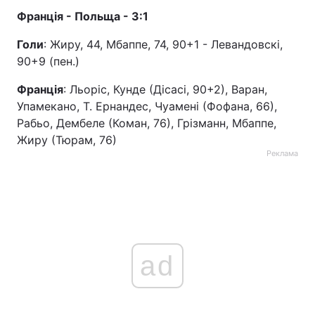
Франція - Польща - 3:1
Тема оформлення
Голи
: Жиру, 44, Мбаппе, 74, 90+1 - Левандовскі,
90+9 (пен.)
Франція
: Льоріс, Кунде (Дісасі, 90+2), Варан,
Упамекано, Т. Ернандес, Чуамені (Фофана, 66),
Рабьо, Дембеле (Коман, 76), Грізманн, Мбаппе,
Жиру (Тюрам, 76)
Реклама
ad