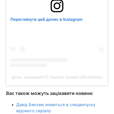
Тема оформлення
Переглянути цей допис в Instagram
Допис, поширений FC Shakhtar Donetsk (@fcshakhtar)
Вас також можуть зацікавити новини:
Давід Бекхем зніметься в спецвипуску
відомого серіалу