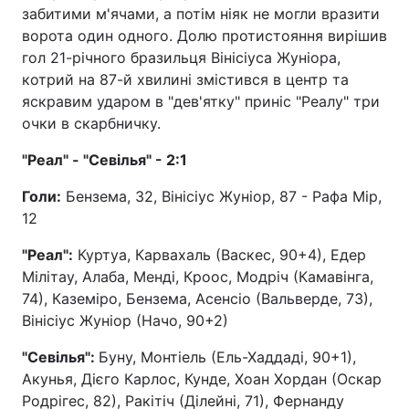
забитими м'ячами, а потім ніяк не могли вразити
ворота один одного. Долю протистояння вирішив
гол 21-річного бразильця Вінісіуса Жуніора,
котрий на 87-й хвилині змістився в центр та
яскравим ударом в "дев'ятку" приніс "Реалу" три
очки в скарбничку.
"Реал" - "Севілья" - 2:1
Голи:
Бензема, 32, Вінісіус Жуніор, 87 - Рафа Мір,
12
"Реал":
Куртуа, Карвахаль (Васкес, 90+4), Едер
Мілітау, Алаба, Менді, Кроос, Модріч (Камавінга,
74), Каземіро, Бензема, Асенсіо (Вальверде, 73),
Вінісіус Жуніор (Начо, 90+2)
"Севілья":
Буну, Монтіель (Ель-Хаддаді, 90+1),
Акунья, Дієго Карлос, Кунде, Хоан Хордан (Оскар
Родрігес, 82), Ракітіч (Ділейні, 71), Фернанду