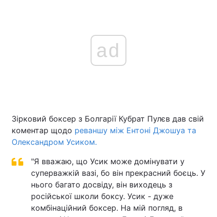
ad
Зірковий боксер з Болгарії Кубрат Пулєв дав свій
коментар щодо
реваншу між Ентоні Джошуа та
Олександром Усиком.
"Я вважаю, що Усик може домінувати у
суперважкій вазі, бо він прекрасний боєць. У
нього багато досвіду, він виходець з
російської школи боксу. Усик - дуже
комбінаційний боксер. На мій погляд, в