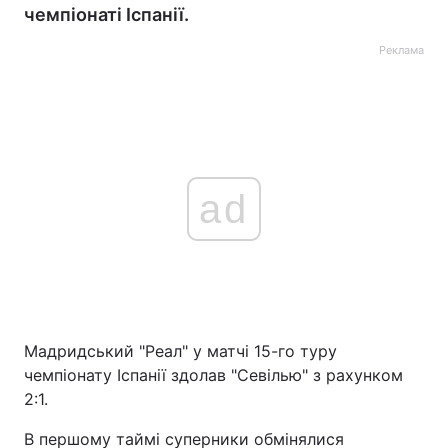
чемпіонаті Іспанії.
Реклама
ad
Мадридський "Реал" у матчі 15-го туру
чемпіонату Іспанії здолав "Севілью" з рахунком
2:1.
В першому таймі суперники обмінялися