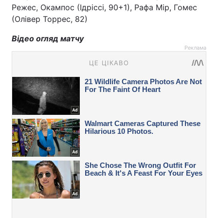
Режес, Окампос (Ідріссі, 90+1), Рафа Мір, Гомес
(Олівер Торрес, 82)
Відео огляд матчу
Реклама