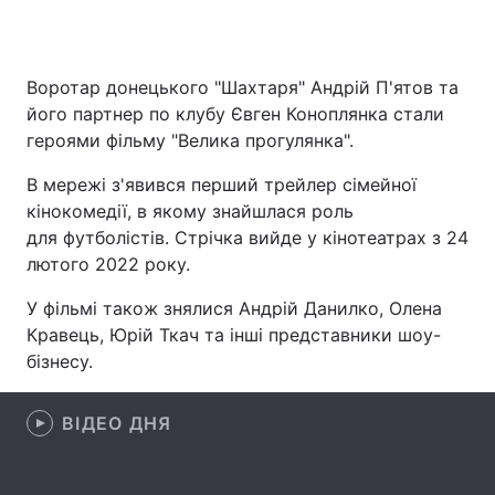
Воротар донецького "Шахтаря" Андрій П'ятов та
Головна
Війна
його партнер по клубу Євген Коноплянка стали
героями фільму "Велика прогулянка".
Україна
Політика
В мережі з'явився перший трейлер сімейної
Економіка
Світ
кінокомедії, в якому знайшлася роль
для футболістів. Стрічка вийде у кінотеатрах з 24
Спорт
Наука
лютого 2022 року.
Техно і зв'язок
Лайт
У фільмі також знялися Андрій Данилко, Олена
Кравець, Юрій Ткач та інші представники шоу-
Зброя
Інциденти
бізнесу.
Здоров'я
Туризм
ВІДЕО ДНЯ
Цікавинки
Погода
Екологія
Регіони