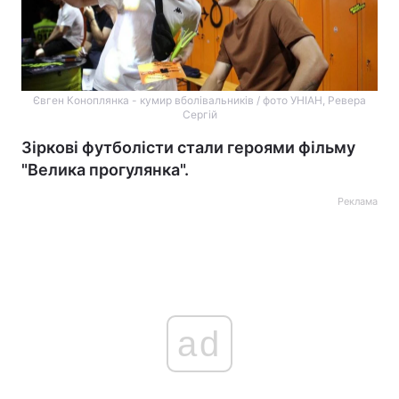
Євген Коноплянка - кумир вболівальників / фото УНІАН, Ревера
Сергій
Зіркові футболісти стали героями фільму
"Велика прогулянка".
Реклама
ad