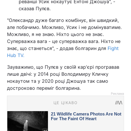
реванші Усик нокаутує Ентоні Джошуа", -
сказав Пулєв.
"Олександр дуже багато комбінує, він швидкий,
але побачимо. Можливо, Усик і не домінуватиме.
Можливо, я не знаю. Ніхто цього не знає.
Суперважка вага - це суперважка вага. Ніхто не
знає, що станеться", - додав болгарин для
Fight
Hub TV.
Зауважимо, що Пулєв у своїй кар'єрі програвав
лише двічі: у 2014 році Володимиру Кличку
нокаутом та у 2020 році Джошуа так само
достроково переміг болгарина.
Реклама