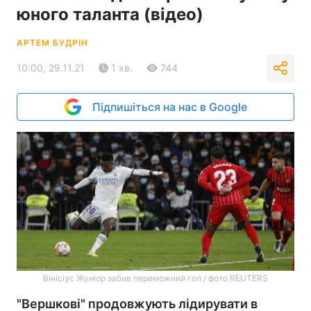
юного таланта (відео)
АРТЕМ БУДРІН
10:00, 29.11.21
1 хв.
744
Підпишіться на нас в Google
Вінісіус Жуніор забив переможний гол / фото REUTERS
"Вершкові" продовжують лідирувати в