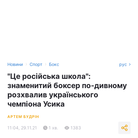
›
›
Новини
Спорт
Бокс
рус
"Це російська школа":
знаменитий боксер по-дивному
розхвалив українського
чемпіона Усика
АРТЕМ БУДРІН
11:04, 29.11.21
1 хв.
1383