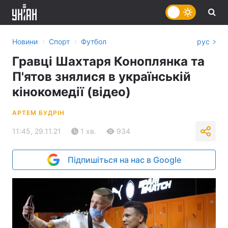
›
›
Новини
Спорт
Футбол
рус
Гравці Шахтаря Коноплянка та
П'ятов знялися в українській
кінокомедії (відео)
АРТЕМ БУДРІН
11:45, 29.11.21
1 хв.
934
Підпишіться на нас в Google