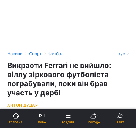
›
›
Новини
Спорт
Футбол
рус
Викрасти Ferrari не вийшло:
віллу зіркового футболіста
пограбували, поки він брав
участь у дербі
АНТОН ДУДАР
RU
22:23, 28.11.21
1 хв.
1924
МОВА
ГОЛОВНА
РОЗДІЛИ
ПОГОДА
ЛАЙТ
Підпишіться на нас в Google