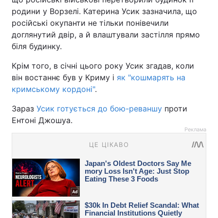
родини у Ворзелі. Катерина Усик зазначила, що
російські окупанти не тільки понівечили
доглянутий двір, а й влаштували застілля прямо
біля будинку.
Крім того, в січні цього року Усик згадав, коли
він востаннє був у Криму і
як "кошмарять на
кримському кордоні"
.
Зараз
Усик готується до бою-реваншу
проти
Ентоні Джошуа.
Реклама