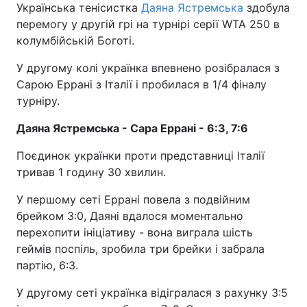
Українська тенісистка
Даяна Ястремська
здобула
перемогу у другій грі на турнірі серії WTA 250 в
колумбійській Боготі.
У другому колі українка впевнено розібралася з
Сарою Еррані з Італії і пробилася в 1/4 фіналу
турніру.
Даяна Ястремська - Сара Еррані - 6:3, 7:6
Поєдинок українки проти представниці Італії
тривав 1 годину 30 хвилин.
У першому сеті Еррані повела з подвійним
брейком 3:0, Даяні вдалося моментально
перехопити ініціативу - вона виграла шість
геймів поспіль, зробила три брейки і забрала
партію, 6:3.
У другому сеті українка відігралася з рахунку 3:5