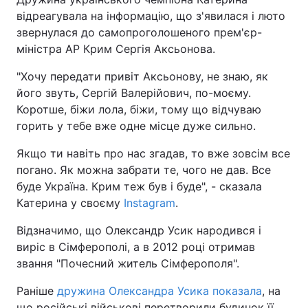
відреагувала на інформацію, що з'явилася і люто
звернулася до самопроголошеного прем'єр-
міністра АР Крим Сергія Аксьонова.
"Хочу передати привіт Аксьонову, не знаю, як
його звуть, Сергій Валерійович, по-моєму.
Коротше, біжи лола, біжи, тому що відчуваю
горить у тебе вже одне місце дуже сильно.
Якщо ти навіть про нас згадав, то вже зовсім все
погано. Як можна забрати те, чого не дав. Все
буде Україна. Крим теж був і буде", - сказала
Катерина у своєму
Instagram
.
Відзначимо, що Олександр Усик народився і
виріс в Сімферополі, а в 2012 році отримав
звання "Почесний житель Сімферополя".
Раніше
дружина Олександра Усика показала
, на
що російські військові перетворили будинок її