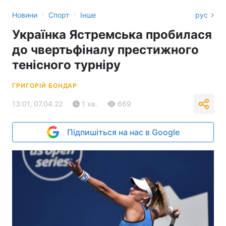
›
›
Новини
Спорт
Інше
рус
Українка Ястремська пробилася
до чвертьфіналу престижного
тенісного турніру
ГРИГОРІЙ БОНДАР
13:01, 07.04.22
1 хв.
669
Підпишіться на нас в Google