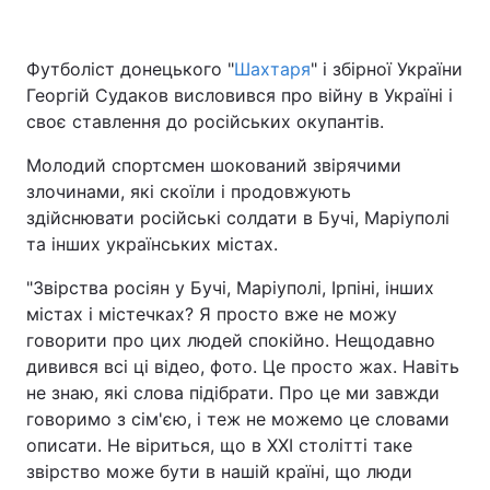
Футболіст донецького "
Шахтаря
" і збірної України
Георгій Судаков висловився про війну в Україні і
Головна
Війна
своє ставлення до російських окупантів.
Україна
Політика
Молодий спортсмен шокований звірячими
злочинами, які скоїли і продовжують
Економіка
Світ
здійснювати російські солдати в Бучі, Маріуполі
Спорт
Наука
та інших українських містах.
"Звірства росіян у Бучі, Маріуполі, Ірпіні, інших
Техно і зв'язок
Лайт
містах і містечках? Я просто вже не можу
Зброя
Інциденти
говорити про цих людей спокійно. Нещодавно
дивився всі ці відео, фото. Це просто жах. Навіть
Здоров'я
Туризм
не знаю, які слова підібрати. Про це ми завжди
говоримо з сім'єю, і теж не можемо це словами
Цікавинки
Погода
описати. Не віриться, що в XXI столітті таке
звірство може бути в нашій країні, що люди
Екологія
Регіони