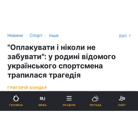
›
›
Новини
Спорт
Інше
рус
"Оплакувати і ніколи не
забувати": у родині відомого
українського спортсмена
трапилася трагедія
ГРИГОРІЙ БОНДАР
RU
12:26, 07.04.22
1 хв.
4766
МОВА
ГОЛОВНА
РОЗДІЛИ
ПОГОДА
ЛАЙТ
Підпишіться на нас в Google