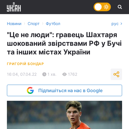
›
›
Новини
Спорт
Футбол
рус
"Це не люди": гравець Шахтаря
шокований звірствами РФ у Бучі
та інших містах України
ГРИГОРІЙ БОНДАР
16:04, 07.04.22
1 хв.
1762
Підпишіться на нас в Google