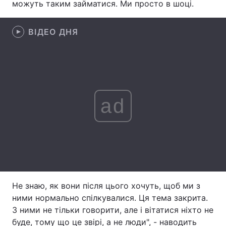
можуть таким займатися. Ми просто в шоці.
Лонгріди
ВІДЕО ДНЯ
Відео з Youtube
Статті
Інтерв'ю
Думки
Архів
Вакансії
ad
Контакти
Послуги
Не знаю, як вони після цього хочуть, щоб ми з
ними нормально спілкувалися. Ця тема закрита.
З ними не тільки говорити, але і вітатися ніхто не
буде, тому що це звірі, а не люди", - наводить