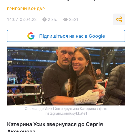
ГРИГОРІЙ БОНДАР
14:07, 07.04.22
2 хв.
2521
Підпишіться на нас в Google
Олександр Усик і його дружина Катерина / фото
instagram.com/usykkate1
Катерина Усик звернулася до Сергія
Аксьонова.