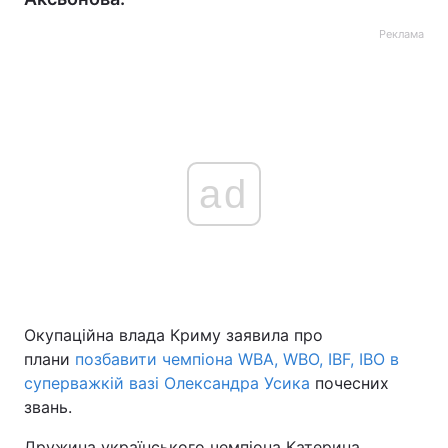
Реклама
ad
Окупаційна влада Криму заявила про
плани
позбавити чемпіона WBA, WBO, IBF, IBO в
суперважкій вазі Олександра Усика
почесних
звань.
Дружина українського чемпіона Катерина