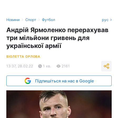
›
›
Новини
Спорт
Футбол
рус
Андрій Ярмоленко перерахував
три мільйони гривень для
української армії
ВІОЛЕТТА ОРЛОВА
13:37, 28.02.22
1 хв.
2161
Підпишіться на нас в Google