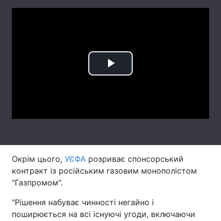
Лонгріди
Відео з Youtube
Статті
Інтерв'ю
Думки
Play
Архів
Вакансії
Video
Контакти
Послуги
Окрім цього,
УЄФА
розриває спонсорський
контракт із російським газовим монополістом
"Газпромом".
"Рішення набуває чинності негайно і
поширюється на всі існуючі угоди, включаючи