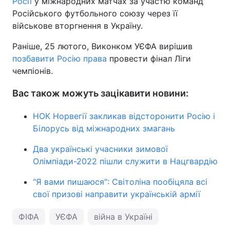
Росії
у міжнародних матчах за участю команд
Російського футбольного союзу через її
військове вторгнення в Україну.
Раніше, 25 лютого, Виконком УЄФА вирішив
позбавити Росію права
провести фінал Ліги
чемпіонів.
Вас також можуть зацікавити новини:
НОК Норвегії закликав відсторонити Росію і
Білорусь від міжнародних змагань
Два українські учасники зимової
Олімпіади-2022 пішли служити в Нацгвардію
"Я вами пишаюся": Світоліна пообіцяла всі
свої призові направити українській армії
ФІФА
УЄФА
війна в Україні