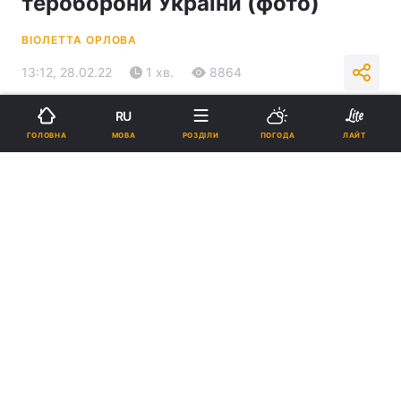
тероборони України (фото)
ВІОЛЕТТА ОРЛОВА
13:12, 28.02.22
1 хв.
8864
RU
Підпишіться на нас в Google
МОВА
ГОЛОВНА
РОЗДІЛИ
ПОГОДА
ЛАЙТ
Олександр Усик / фото REUTERS
Час єднатися в боротьбі проти російського
окупанта.