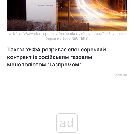
ФІФА та УЄФА відсторонили Росію від футболу через її війну проти
України / фото REUTERS
Також УЄФА розриває спонсорський
контракт із російським газовим
монополістом "Газпромом".
Реклама
ad