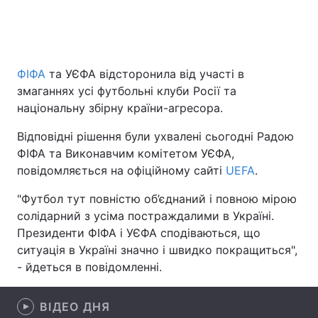
Головна
Війна
ФІФА
та УЄФА відсторонила від участі в
змаганнях усі футбольні клуби Росії та
Україна
Політика
національну збірну країни-агресора.
Економіка
Світ
Відповідні рішення були ухвалені сьогодні Радою
ФІФА та Виконавчим комітетом УЄФА,
Спорт
Наука
повідомляється на офіційному сайті
UEFA
.
Техно і зв'язок
Лайт
"Футбол тут повністю об’єднаний і повною мірою
солідарний з усіма постраждалими в Україні.
Зброя
Інциденти
Президенти ФІФА і УЄФА сподіваються, що
Здоров'я
Туризм
ситуація в Україні значно і швидко покращиться",
- йдеться в повідомленні.
Цікавинки
Погода
ВІДЕО ДНЯ
Екологія
Регіони