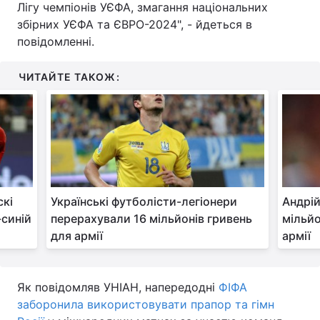
Лігу чемпіонів УЄФА, змагання національних
збірних УЄФА та ЄВРО-2024", - йдеться в
Тема оформлення
повідомленні.
ЧИТАЙТЕ ТАКОЖ:
скі
Українські футболісти-легіонери
Андрі
-синій
перерахували 16 мільйонів гривень
мільйо
для армії
армії
Як повідомляв УНІАН, напередодні
ФІФА
заборонила використовувати прапор та гімн