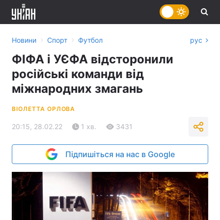
›
›
Новини
Спорт
Футбол
рус
ФІФА і УЄФА відсторонили
російські команди від
міжнародних змагань
ВІОЛЕТТА ОРЛОВА
20:15, 28.02.22
1 хв.
3431
Підпишіться на нас в Google