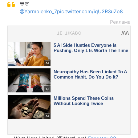
💙💛
@Yarmolenko_7
pic.twitter.com/iqU2R3uZo8
Реклама