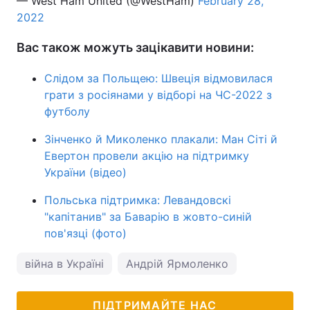
— West Ham United (@WestHam)
February 28,
2022
Вас також можуть зацікавити новини:
Слідом за Польщею: Швеція відмовилася
грати з росіянами у відборі на ЧС-2022 з
футболу
Зінченко й Миколенко плакали: Ман Сіті й
Евертон провели акцію на підтримку
України (відео)
Польська підтримка: Левандовскі
"капітанив" за Баварію в жовто-синій
пов'язці (фото)
війна в Україні
Андрій Ярмоленко
ПІДТРИМАЙТЕ НАС