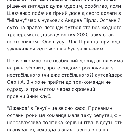
рішення виглядає дуже мудрим, особливо, коли
Шевченко побачив гіркий досвід свого колеги з
"Мілану" часів нульових Андреа Пірло. Останній
суто на правах легенди футболіста без жодного
тренерського досвіду влітку 2020 року став
наставником "Ювентусу". Для Пірло ця пригода
закінчилася кепсько і він був звільненим.
Шевченко має вже неабиякий досвід за плечима
на рівні збірних, проте свідомо розпочинає з
нестабільного (чи вже стабільного?) аутсайдера
Серії А. Він хоче прийти до топ-команди не
одразу, а транзитом через скромний
провінційний клуб.
"Дженоа" з Генуї - це звісно хаос. Принаймні
останні роки ця команда мала таку репутацію -
нерозважлива політика керівництва, відсутність
планування, чехарда різних тренерів тощо.