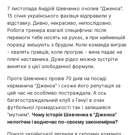
7 листопада Андрій Шевченко очолив "Дженоа".
15 січня українського фахівця відправили у
відставку. Дивно, некрасиво, непослідовно.
Робота тренера взагалі специфічна: після
перемоги тебе носять на руках, а при найменшій
поразці змішують з брудом. Коли команда виграє
- хвалять гравців, коли програє - вина падає на
плечі наставника. Дуже рідко можна зустріти
винятки з цієї злободенної формули.
Проте Шевченко провів 70 днів на посаді
керманича "Дженоа" і схоже його репутація за
цей час не особливо постраждала. А ось
багатостраждальний клуб з Генуї в очах
футбольної громадськості так і залишився
"мутним".
Чому історія Шевченка в "Дженоа"
нелогічна і водночас по-своєму закономірна?
Прихід української легенди в скромну команду