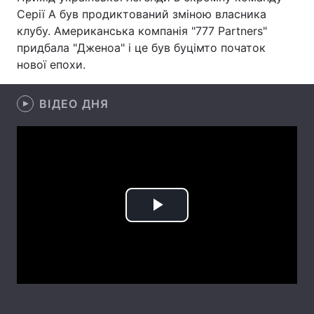
Серії А був продиктований зміною власника
клубу. Американська компанія "777 Partners"
придбала "Дженоа" і це був буцімто початок
Головна
Війна
нової епохи.
Україна
Політика
ВІДЕО ДНЯ
Економіка
Світ
Спорт
Наука
Техно і зв'язок
Лайт
Зброя
Інциденти
Play
Здоров'я
Туризм
Video
Цікавинки
Погода
Екологія
Регіони