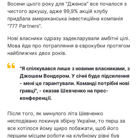
Восени цього року для "Дженоа" все почалося з
чистого аркушу, адже 99,9% акцій клубу
придбала американська інвестиційна компанія
"777 Partners".
Нові власники одразу задекларували амбітні цілі.
Мова йде про потрапляння в єврокубки протягом
найближчих двох років.
"Я спілкувався лише з новими власниками, з
Джошем Вондером. У січні буде підсилення
- мені це гарантували. Команді потрібні нові
гравці", - сказав Шевченко на прес-
конференції.
Після того, як минулого літа Шевченко
несподівано покинув збірну України, то перш за
все хотілося йому щиро побажати, щоб його
першим місцем роботи на клубному рівні був