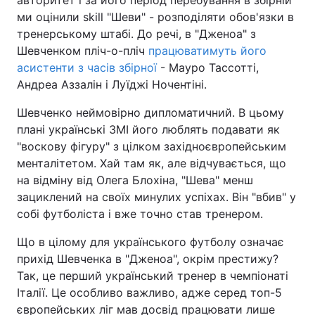
авторитет і за його період перебування в збірній
ми оцінили skill "Шеви" - розподіляти обов'язки в
тренерському штабі. До речі, в "Дженоа" з
Шевченком пліч-о-пліч
працюватимуть його
асистенти з часів збірної
- Мауро Тассотті,
Андреа Аззалін і Луїджі Ночентіні.
Шевченко неймовірно дипломатичний. В цьому
плані українські ЗМІ його люблять подавати як
"воскову фігуру" з цілком західноєвропейським
менталітетом. Хай там як, але відчувається, що
на відміну від Олега Блохіна, "Шева" менш
зациклений на своїх минулих успіхах. Він "вбив" у
собі футболіста і вже точно став тренером.
Що в цілому для українського футболу означає
прихід Шевченка в "Дженоа", окрім престижу?
Так, це перший український тренер в чемпіонаті
Італії. Це особливо важливо, адже серед топ-5
європейських ліг мав досвід працювати лише