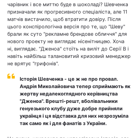
чарівник і все миттю буде в шоколаді? Шевченка
Тема оформлення
призначали як прогресивного спеціаліста, але 11
матчів вистачило, щоб втратити довіру. Після
цього конспірологічна версія про те, що "Шеву"
брали як суто "рекламне брендове обличчя" для
нового проекту не виглядає нісенітницею. Хоча
ні, виглядає. "Дженоа" стоїть на виліт до Серії В і
навіть найбільш талановитий кризовий менеджер
не врятує "грифонів".
Історія Шевченка - це ж не про провал.
Андрія Миколайовича тепер сприймають як
жертву недалекоглядного керівництва
"Дженоа". Врешті-решт, вболівальники
генуезького клубу дуже добре прийняли
українця і ця відставка для них незрозуміла
так само як і для фанатів з України.