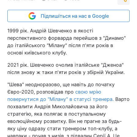
Підпишіться на нас в Google
1999 рік. Андрій Шевченко в якості
перспективного форварда перейшов з "Динамо"
до італійського "Мілану" після п'яти років в
основі київського клубу.
2021 рік. Шевченко очолив італійське "Дженоа"
після знову ж таки п'яти років у збірній України.
"Шева" неодноразово, ще навіть до початку
Євро-2020, розповідав про
свою мрію
повернутися до "Мілану" в статусі тренера.
Варто
похвалити Андрія Миколайовича за його
стратегію, яка полягає в поступальному
еволюційному розвитку. Він не прагне за будь-
яку ціну одразу стати тренером топ-клубу, а
навпаки - почав з низів, з підвалин Серії А. Це