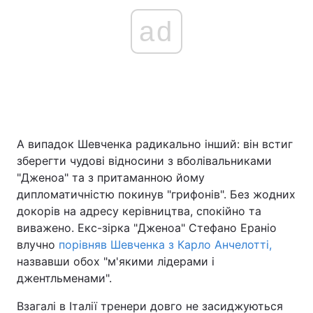
ad
А випадок Шевченка радикально інший: він встиг
зберегти чудові відносини з вболівальниками
"Дженоа" та з притаманною йому
дипломатичністю покинув "грифонів". Без жодних
докорів на адресу керівництва, спокійно та
виважено. Екс-зірка "Дженоа" Стефано Ераніо
влучно
порівняв Шевченка з Карло Анчелотті,
назвавши обох "м'якими лідерами і
джентльменами".
Взагалі в Італії тренери довго не засиджуються