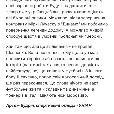
нові варіанти роботи будуть надходити, але
тепер вже українець більш розважливо оцінить
всі ймовірні ризики. Можливо, після завершення
контракту Мірчі Луческу з "Динамо" ми побачимо
повернення легенди додому. А можливо Андрій
спробує щастя в умовній "Болоньї" чи "Вероні".
Хай там що, але це звільнення - не провал
Шевченка. Воно нелогічне, тому що клуб мав
проявити терпіння або взагалі не починати цю
історію (хаотичні метання та непослідовність -
найбезглуздіше, що лише є у футболі). З іншого
боку Шевченко, попри свій колосальний досвід,
ще раз переконався, що слова нічого не варті,
футбольне життя - складне та динамічне, а
тренерів в Італії міняють ніби морозиво.
Артем Будрін, спортивний оглядач УНІАН