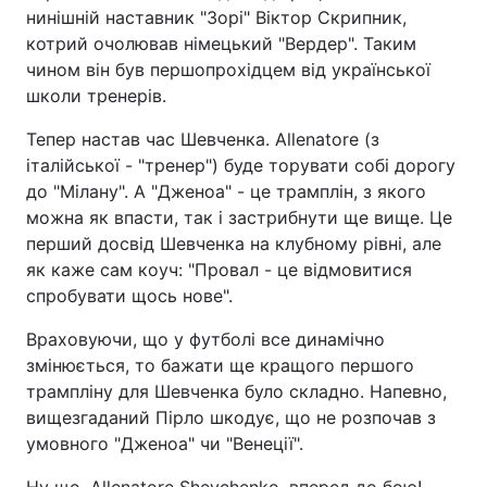
нинішній наставник "Зорі" Віктор Скрипник,
котрий очолював німецький "Вердер". Таким
чином він був першопрохідцем від української
школи тренерів.
Тепер настав час Шевченка. Allenatore (з
італійської - "тренер") буде торувати собі дорогу
до "Мілану". А "Дженоа" - це трамплін, з якого
можна як впасти, так і застрибнути ще вище. Це
перший досвід Шевченка на клубному рівні, але
як каже сам коуч: "Провал - це відмовитися
спробувати щось нове".
Враховуючи, що у футболі все динамічно
змінюється, то бажати ще кращого першого
трампліну для Шевченка було складно. Напевно,
вищезгаданий Пірло шкодує, що не розпочав з
умовного "Дженоа" чи "Венеції".