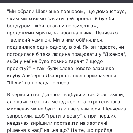
Лонгріди
"Ми обрали Шевченка тренером, і це демонструє,
яким ми хочемо бачити цей проект. Я був би
бовдуром, якби, ставши президентом,
Відео з Youtube
Статті
продовжив мріяти, як вболівальник. Шевченко
- великий чемпіон. Ми з ним обійнялися,
Інтерв'ю
Думки
подивилися один одному в очі. Як ви гадаєте, чи
погодилася б така людина працювати у "Дженоа",
Архів
Вакансії
якби у неї не було повних гарантій щодо
Контакти
проекту?", - такі були слова нового власника
клубу Альберто Дзангрілло після призначення
Послуги
"Шеви" на посаду тренера.
В керівництві "Дженоа" відбулися серйозні зміни,
але компетентних менеджерів та стратегічного
мислення як не було, так і не з'явилося. Шевченка
запросили, щоб "грати в довгу", а при перших
невдачах вирішили поставити на хаотичні
рішення в надії на...на що? На те, що прийде