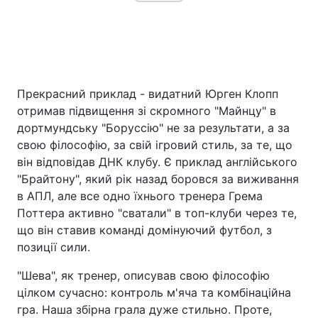
Прекрасний приклад - видатний Юрген Клопп
отримав підвищення зі скромного "Майнцу" в
дортмундську "Боруссію" не за результати, а за
свою філософію, за свій ігровий стиль, за те, що
він відповідав ДНК клубу. Є приклад англійського
"Брайтону", який рік назад боровся за виживання
в АПЛ, але все одно їхнього тренера Грема
Поттера активно "сватали" в топ-клуби через те,
що він ставив команді домінуючий футбол, з
позиції сили.
"Шева", як тренер, описував свою філософію
цілком сучасно: контроль м'яча та комбінаційна
гра. Наша збірна грала дуже стильно. Проте,