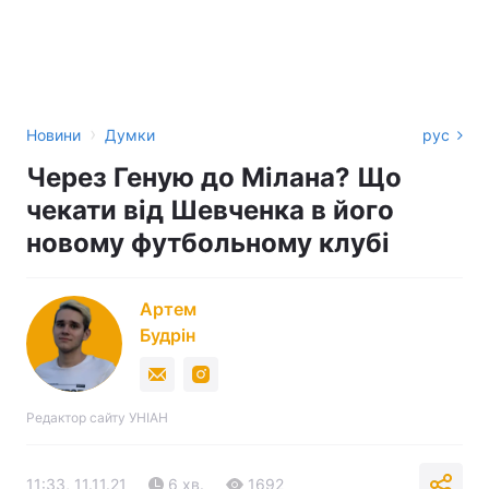
›
Новини
Думки
рус
Через Геную до Мілана? Що
чекати від Шевченка в його
новому футбольному клубі
Артем
Будрін
Редактор сайту УНІАН
11:33, 11.11.21
6 хв.
1692