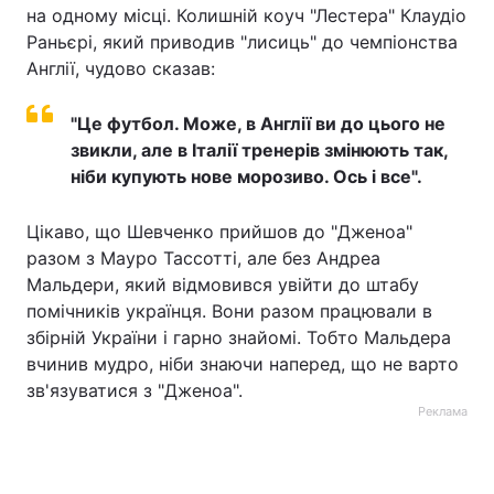
на одному місці. Колишній коуч "Лестера" Клаудіо
Раньєрі, який приводив "лисиць" до чемпіонства
Англії, чудово сказав:
"Це футбол. Може, в Англії ви до цього не
звикли, але в Італії тренерів змінюють так,
ніби купують нове морозиво. Ось і все".
Цікаво, що Шевченко прийшов до "Дженоа"
разом з Мауро Тассотті, але без Андреа
Мальдери, який відмовився увійти до штабу
помічників українця. Вони разом працювали в
збірній України і гарно знайомі. Тобто Мальдера
вчинив мудро, ніби знаючи наперед, що не варто
зв'язуватися з "Дженоа".
Реклама