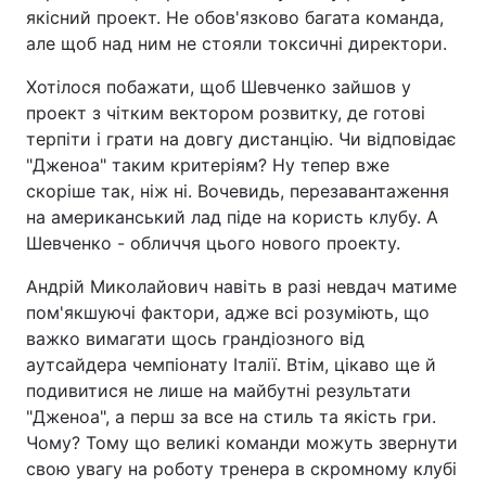
якісний проект. Не обов'язково багата команда,
але щоб над ним не стояли токсичні директори.
Хотілося побажати, щоб Шевченко зайшов у
проект з чітким вектором розвитку, де готові
терпіти і грати на довгу дистанцію. Чи відповідає
"Дженоа" таким критеріям? Ну тепер вже
скоріше так, ніж ні. Вочевидь, перезавантаження
на американський лад піде на користь клубу. А
Шевченко - обличчя цього нового проекту.
Андрій Миколайович навіть в разі невдач матиме
пом'якшуючі фактори, адже всі розуміють, що
важко вимагати щось грандіозного від
аутсайдера чемпіонату Італії. Втім, цікаво ще й
подивитися не лише на майбутні результати
"Дженоа", а перш за все на стиль та якість гри.
Чому? Тому що великі команди можуть звернути
свою увагу на роботу тренера в скромному клубі