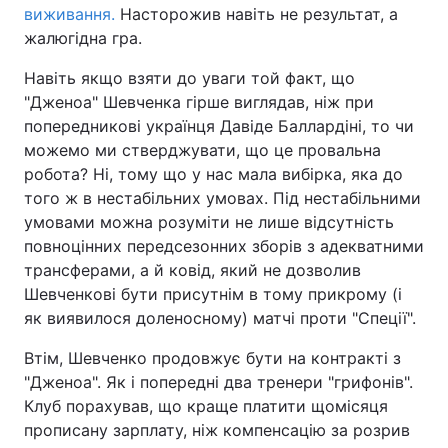
виживання.
Насторожив навіть не результат, а
жалюгідна гра.
Навіть якщо взяти до уваги той факт, що
"Дженоа" Шевченка гірше виглядав, ніж при
попередникові українця Давіде Баллардіні, то чи
можемо ми стверджувати, що це провальна
робота? Ні, тому що у нас мала вибірка, яка до
того ж в нестабільних умовах. Під нестабільними
умовами можна розуміти не лише відсутність
повноцінних передсезонних зборів з адекватними
трансферами, а й ковід, який не дозволив
Шевченкові бути присутнім в тому прикрому (і
як виявилося доленосному) матчі проти "Спеції".
Втім, Шевченко продовжує бути на контракті з
"Дженоа". Як і попередні два тренери "грифонів".
Клуб порахував, що краще платити щомісяця
прописану зарплату, ніж компенсацію за розрив