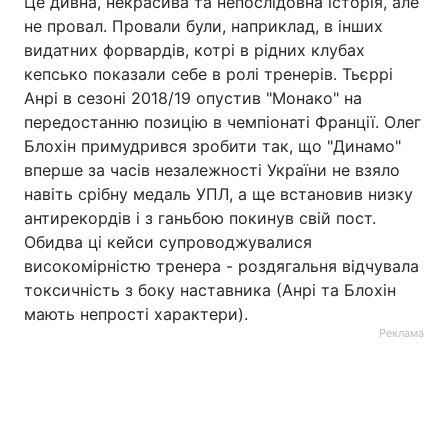
Це дивна, некрасива та непослідовна історія, але
не провал. Провали були, наприклад, в інших
видатних форвардів, котрі в рідних клубах
кепсько показали себе в ролі тренерів. Тьєррі
Анрі в сезоні 2018/19 опустив "Монако" на
передостанню позицію в чемпіонаті Франції. Олег
Блохін примудрився зробити так, що "Динамо"
вперше за часів незалежності України не взяло
навіть срібну медаль УПЛ, а ще встановив низку
антирекордів і з ганьбою покинув свій пост.
Обидва ці кейси супроводжувалися
високомірністю тренера - роздягальня відчувала
токсичність з боку наставника (Анрі та Блохін
мають непрості характери).
Реклама