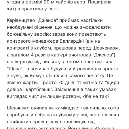
угоди в розмірі 20 мільйонів євро. Поширена
хитра практика у світі.
Керівництво "Дженоа" приймає настільки
необдумані рішення, що можна змоделювати
божевільну версію: зараз вони повертають
кризового менеджера Баллардіні (він на
контракті з клубом, працював перед Шевченком,
а загалом 4 рази в кар'єрі очолював "Дженоа"),
він їх рятує від вильоту, а потім повертається
"Шева" та починає будувати й розвивати проект
з нуля, як йому і обіцяли з самого початку. Це
звісно жарти. Просто 70 днів, 11 матчів та "щира
довіра і картбланш". Звільнення в таких умовах
виглядає чистим лицемірством, хіба не так?
Шевченко вчинив як камікадзе: так сильно хотів
спробувати себе на клубному рівні, що поспішив
прийняти першу ліпшу пропозицію від
безнадійного аутсайдера. Йому лише 45 років,