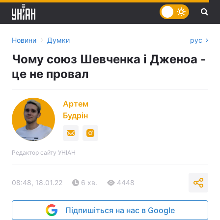
›
Новини
Думки
рус
Чому союз Шевченка і Дженоа -
це не провал
Артем
Будрін
Редактор сайту УНІАН
08:48, 18.01.22
6 хв.
4448
Підпишіться на нас в Google