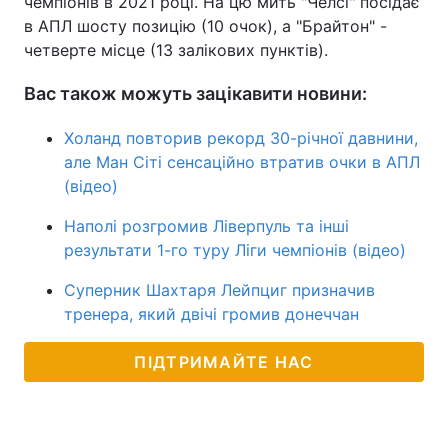
чемпіонів в 2021 році. На цю мить "Челсі" посідає
в АПЛ шосту позицію (10 очок), а "Брайтон" -
Тема оформлення
четверте місце (13 залікових пунктів).
Вас також можуть зацікавити новини:
Холанд повторив рекорд 30-річної давнини,
але Ман Сіті сенсаційно втратив очки в АПЛ
(відео)
Наполі розгромив Ліверпуль та інші
результати 1-го туру Ліги чемпіонів (відео)
Суперник Шахтаря Лейпциг призначив
тренера, який двічі громив донеччан
ПІДТРИМАЙТЕ НАС