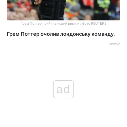
Грем Поттер прийняв новий виклик / фото REUTERS
Грем Поттер очолив лондонську команду.
Реклама
ad