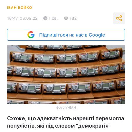
ІВАН БОЙКО
18:47, 08.09.22
1 хв.
182
Підпишіться на нас в Google
фото УНІАН
Схоже, що адекватність нарешті перемогла
популістів, які під словом "демократія"