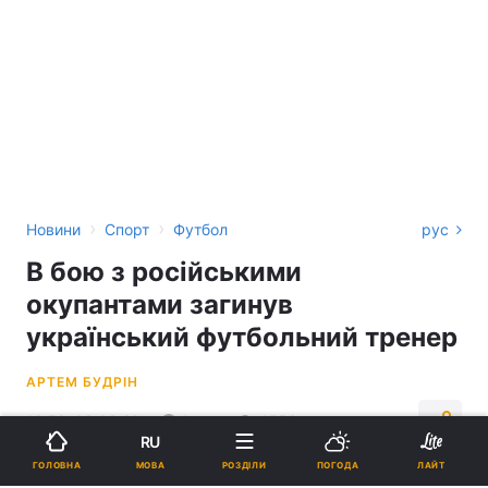
›
›
Новини
Спорт
Футбол
рус
В бою з російськими
окупантами загинув
український футбольний тренер
АРТЕМ БУДРІН
12:52, 08.09.22
1 хв.
4553
RU
МОВА
ГОЛОВНА
РОЗДІЛИ
ПОГОДА
ЛАЙТ
Підпишіться на нас в Google