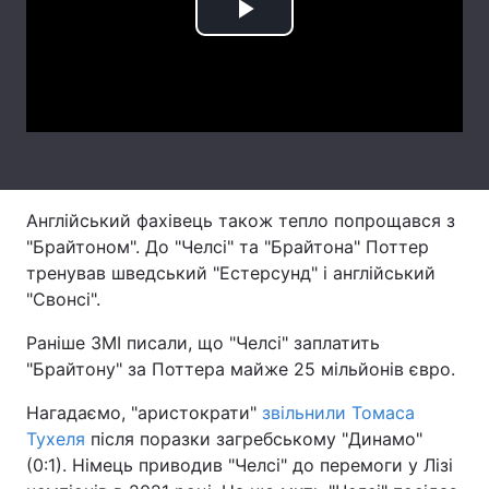
Play
Лонгріди
Video
Відео з Youtube
Статті
Інтерв'ю
Думки
Архів
Вакансії
Англійський фахівець також тепло попрощався з
"Брайтоном". До "Челсі" та "Брайтона" Поттер
Контакти
тренував шведський "Естерсунд" і англійський
Послуги
"Свонсі".
Раніше ЗМІ писали, що "Челсі" заплатить
"Брайтону" за Поттера майже 25 мільйонів євро.
Нагадаємо, "аристократи"
звільнили Томаса
Тухеля
після поразки загребському "Динамо"
(0:1). Німець приводив "Челсі" до перемоги у Лізі