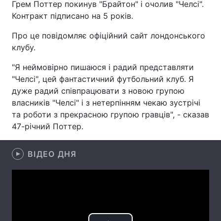
Грем Поттер покинув "Брайтон" і очолив "Челсі".
Контракт підписано на 5 років.
Про це повідомляє офіційний сайт лондонського
Головна
Війна
клубу.
Україна
Політика
"Я неймовірно пишаюся і радий представляти
"Челсі", цей фантастичний футбольний клуб. Я
Економіка
Світ
дуже радий співпрацювати з новою групою
власників "Челсі" і з нетерпінням чекаю зустрічі
Спорт
Наука
та роботи з прекрасною групою гравців", - сказав
47-річний Поттер.
Техно і зв'язок
Лайт
Зброя
Інциденти
ВІДЕО ДНЯ
Здоров'я
Туризм
Цікавинки
Погода
Екологія
Регіони