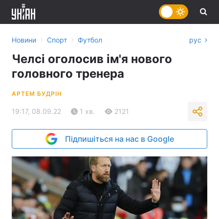
›
›
Новини
Спорт
Футбол
рус
Челсі оголосив ім'я нового
головного тренера
АРТЕМ БУДРІН
19:17, 08.09.22
1 хв.
2121
Підпишіться на нас в Google