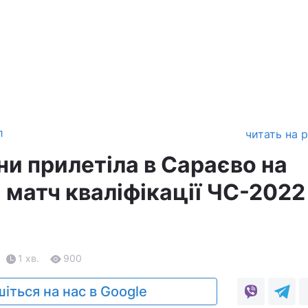
л
читать на 
ни прилетіла в Сараєво на
 матч кваліфікації ЧС-2022
1 хв.
900
іться на нас в Google