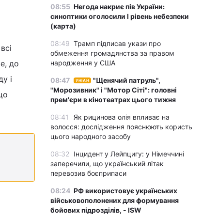
08:55
Негода накриє пів України:
синоптики оголосили І рівень небезпеки
(карта)
08:49
Трамп підписав укази про
всі
обмеження громадянства за правом
е, до
народження у США
ду і
08:47
"Щенячий патруль",
УНІАН
"Морозивник" і "Мотор Сіті": головні
що
прем'єри в кінотеатрах цього тижня
08:41
Як рицинова олія впливає на
волосся: дослідження пояснюють користь
цього народного засобу
08:32
Інцидент у Лейпцигу: у Німеччині
заперечили, що український літак
перевозив боєприпаси
08:24
РФ використовує українських
військовополонених для формування
бойових підрозділів, - ISW