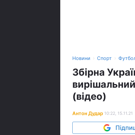
›
›
Новини
Спорт
Футбо
Збірна Украї
вирішальний
(відео)
Антон Дудар
10:22, 15.11.21
Підпиш