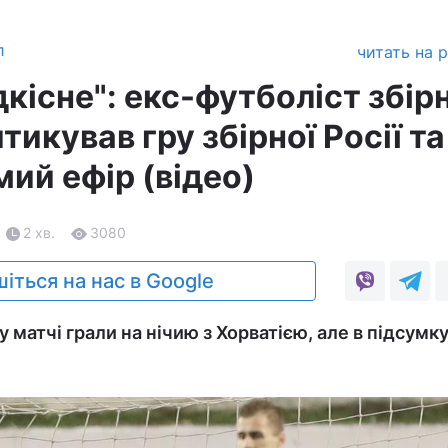
л
читать на 
дкісне": екс-футболіст збір
икував гру збірної Росії та
ий ефір (відео)
2 хв.
3080
іться на нас в Google
 матчі грали на нічию з Хорватією, але в підсумк