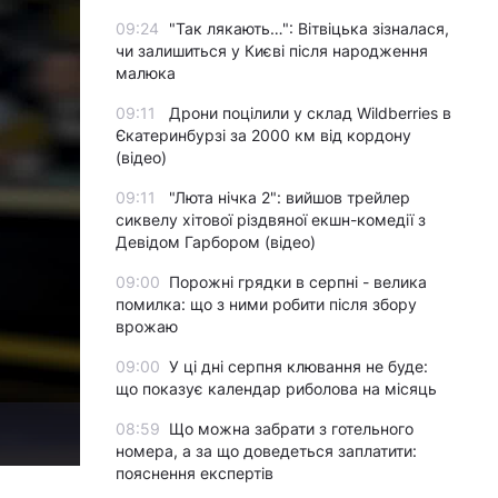
09:24
"Так лякають…": Вітвіцька зізналася,
чи залишиться у Києві після народження
малюка
09:11
Дрони поцілили у склад Wildberries в
Єкатеринбурзі за 2000 км від кордону
(відео)
09:11
"Люта нічка 2": вийшов трейлер
сиквелу хітової різдвяної екшн-комедії з
Девідом Гарбором (відео)
09:00
Порожні грядки в серпні - велика
помилка: що з ними робити після збору
врожаю
09:00
У ці дні серпня клювання не буде:
що показує календар риболова на місяць
08:59
Що можна забрати з готельного
номера, а за що доведеться заплатити:
пояснення експертів