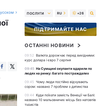
русском
RU
+26
ПОСЛУГИ
ної
ПІДТРИМАЙТЕ НАС
ОСТАННІ НОВИНИ
09:52
Валюта дорожчає перед вихідними:
курс долара і євро 7 серпня
09:45
На Сумщині окупанти вдарили по
людях на ринку: багато постраждалих
у
09:45
Чому люди постійно відчувають
сором: названо 7 проблем з дитинства
09:44
Куди поїхати замість Венеції чи Балі:
названо 10 мальовничих місць без натовпів
туристів