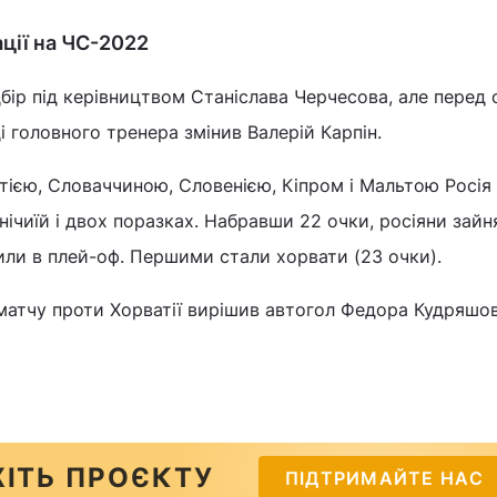
ації на ЧС-2022
бір під керівництвом Станіслава Черчесова, але перед 
і головного тренера змінив Валерій Карпін.
атією, Словаччиною, Словенією, Кіпром і Мальтою Росія
нічиїй і двох поразках. Набравши 22 очки, росіяни зайн
пили в плей-оф. Першими стали хорвати (23 очки).
атчу проти Хорватії вирішив автогол Федора Кудряшов
ІТЬ ПРОЄКТУ
ПІДТРИМАЙТЕ НАС