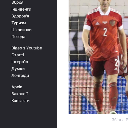
Зброя
Інциденти
Здоров'я
Туризм
Цікавинки
Погода
Відео з Youtube
Статті
Інтерв'ю
Думки
Лонгріди
Архів
Вакансії
Контакти
Збірна Р