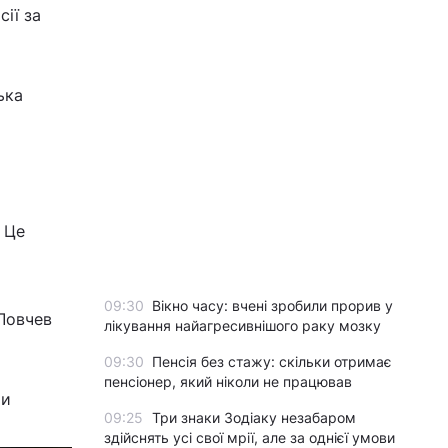
ії за
ька
 Це
09:30
Вікно часу: вчені зробили прорив у
 Ловчев
лікування найагресивнішого раку мозку
09:30
Пенсія без стажу: скільки отримає
пенсіонер, який ніколи не працював
ти
09:25
Три знаки Зодіаку незабаром
здійснять усі свої мрії, але за однієї умови