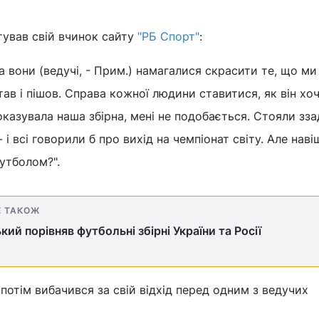
тував свій вчинок сайту
"РБ Спорт"
:
а вони (ведучі, - Прим.) намагалися скрасити те, що ми 
ав і пішов. Справа кожної людини ставитися, як він хоч
оказувала наша збірна, мені не подобається. Стояли зза
 і всі говорили б про вихід на чемпіонат світу. Але наві
футболом?".
Е ТАКОЖ
кий порівняв футбольні збірні України та Росії
 потім вибачився за свій відхід перед одним з ведучих