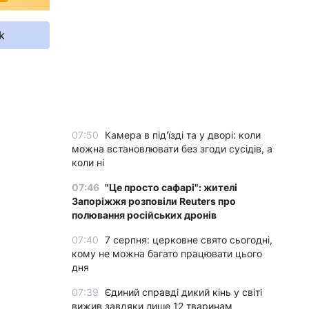
k
07:50
Камера в під'їзді та у дворі: коли
можна встановлювати без згоди сусідів, а
коли ні
07:46
"Це просто сафарі": жителі
Запоріжжя розповіли Reuters про
полювання російських дронів
07:40
7 серпня: церковне свято сьогодні,
кому не можна багато працювати цього
дня
07:39
Єдиний справді дикий кінь у світі
вижив завдяки лише 12 тваринам