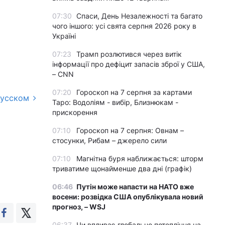
07:30
Спаси, День Незалежності та багато
чого іншого: усі свята серпня 2026 року в
Україні
07:23
Трамп розлютився через витік
інформації про дефіцит запасів зброї у США,
– CNN
07:20
Гороскоп на 7 серпня за картами
русском
Таро: Водоліям - вибір, Близнюкам -
прискорення
07:10
Гороскоп на 7 серпня: Овнам –
стосунки, Рибам – джерело сили
07:10
Магнітна буря наближається: шторм
триватиме щонайменше два дні (графік)
06:46
Путін може напасти на НАТО вже
восени: розвідка США опублікувала новий
прогноз, – WSJ
06:37
Чи впливає глобальне потепління на