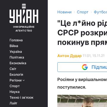
›
›
Новини
Спорт
Футбо
"Це л*йно рі
ІНФОРМАЦІЙНЕ
СРСР розкрит
АГЕНТСТВО
покинув прям
Головна
Війна
Україна
Антон Дудар
11:01, 15.11.21
Політика
Економіка
Підпиш
Світ
Екологія
Росіяни у вирішальному
Регіони
Спорт
поступилися.
Наука
Техно і зв'язок
Лайт