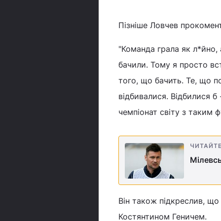
Пізніше Ловчев прокомен
"Команда грала як л*йно, 
бачили. Тому я просто вст
того, що бачить. Те, що п
відбивалися. Відбилися б -
чемпіонат світу з таким 
ЧИТАЙТ
Мілевсь
Він також підкреслив, що
Костянтином Геничем.