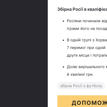
Збірна Росії в кваліфік
Росіяни починали від
іграми його на посад
В одній групі з Хорв
7 перемог при одній 
друге місце і потра
Долю вирішального м
й хвилині гри.
збірна Росії з футболу
ДОПОМОЖ