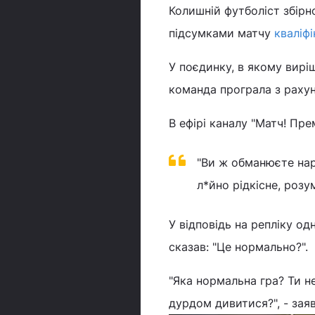
Колишній футболіст збірн
підсумками матчу
кваліф
У поєдинку, в якому виріш
команда програла з рахун
В ефірі каналу "Матч! Пре
"Ви ж обманюєте нар
л*йно рідкісне, розум
У відповідь на репліку од
сказав: "Це нормально?".
"Яка нормальна гра? Ти н
дурдом дивитися?", - заяв