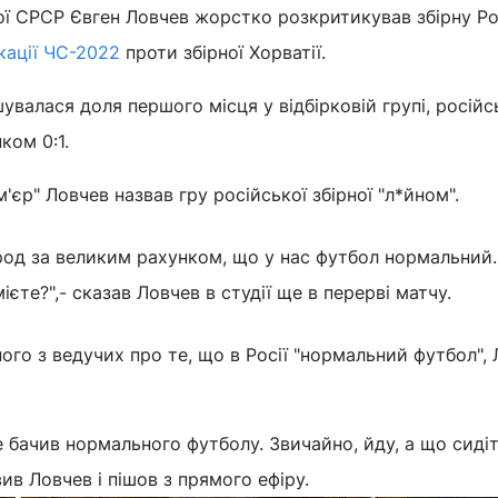
ої СРСР Євген Ловчев жорстко розкритикував збірну Рос
ікації ЧС-2022
проти збірної Хорватії.
увалася доля першого місця у відбірковій групі, російс
ком 0:1.
м'єр" Ловчев назвав гру російської збірної "л*йном".
од за великим рахунком, що у нас футбол нормальний.
ієте?",- сказав Ловчев в студії ще в перерві матчу.
ного з ведучих про те, що в Росії "нормальний футбол",
е бачив нормального футболу. Звичайно, йду, а що сиді
ив Ловчев і пішов з прямого ефіру.