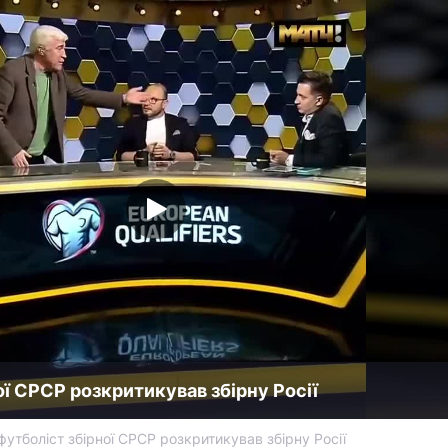
ої СРСР розкритикував збірну Росії
футболіст збірної СРСР розкритикував збірну Росії