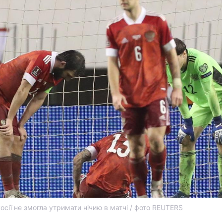
осії не змогла утримати нічию в матчі / фото REUTERS