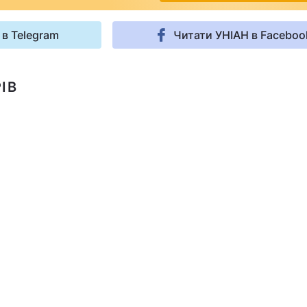
 в Telegram
Читати УНІАН в Faceboo
ІВ