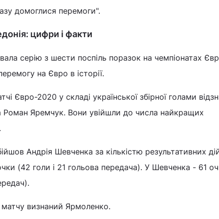
разу домоглися перемоги".
едонія: цифри і факти
вала серію з шести поспіль поразок на чемпіонатах Євр
еремогу на Євро в історії.
тчі Євро-2020 у складі української збірної голами відз
а Роман Яремчук. Вони увійшли до числа найкращих
.
ійшов Андрія Шевченка за кількістю результативних дій
 очки (42 голи і 21 гольова передача). У Шевченка - 61 о
ередач).
матчу визнаний Ярмоленко.