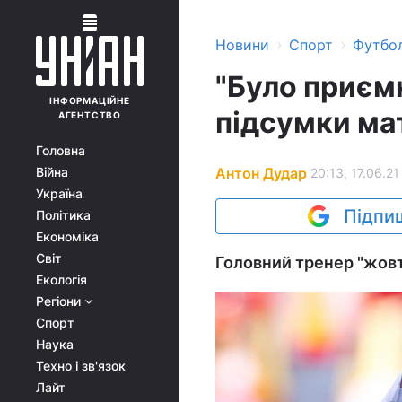
›
›
Новини
Спорт
Футбо
"Було приєм
ІНФОРМАЦІЙНЕ
підсумки ма
АГЕНТСТВО
Головна
Антон Дудар
Війна
20:13, 17.06.21
Україна
Підпиш
Політика
Економіка
Світ
Головний тренер "жовт
Екологія
Регіони
Спорт
Наука
Техно і зв'язок
Лайт