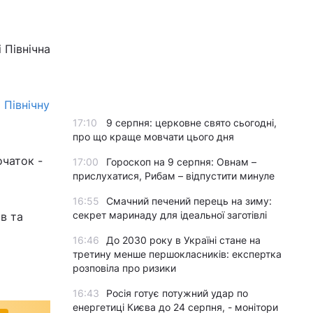
 Північна
 Північну
17:10
9 серпня: церковне свято сьогодні,
про що краще мовчати цього дня
очаток -
17:00
Гороскоп на 9 серпня: Овнам –
прислухатися, Рибам – відпустити минуле
16:55
Смачний печений перець на зиму:
секрет маринаду для ідеальної заготівлі
ів та
16:46
До 2030 року в Україні стане на
третину менше першокласників: експертка
розповіла про ризики
16:43
Росія готує потужний удар по
енергетиці Києва до 24 серпня, - монітори