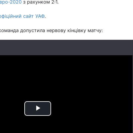
Євро-2020
з рахунком 2:1.
офіційний сайт УАФ
.
оманда допустила нервову кінцівку матчу:
Play
Video