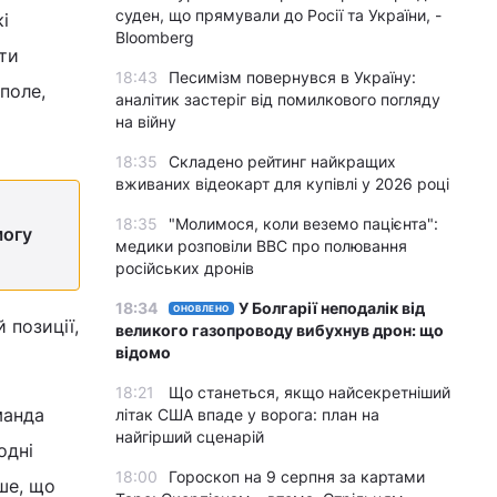
суден, що прямували до Росії та України, -
і
Bloomberg
ити
18:43
Песимізм повернувся в Україну:
 поле,
аналітик застеріг від помилкового погляду
на війну
18:35
Складено рейтинг найкращих
вживаних відеокарт для купівлі у 2026 році
18:35
"Молимося, коли веземо пацієнта":
могу
медики розповіли BBC про полювання
російських дронів
18:34
У Болгарії неподалік від
ОНОВЛЕНО
 позиції,
великого газопроводу вибухнув дрон: що
відомо
18:21
Що станеться, якщо найсекретніший
манда
літак США впаде у ворога: план на
найгірший сценарій
одні
18:00
Гороскоп на 9 серпня за картами
іше, що