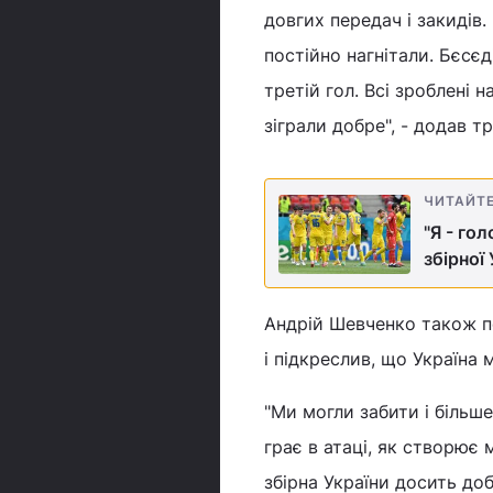
довгих передач і закидів.
постійно нагнітали. Бєсєд
третій гол. Всі зроблені 
зіграли добре", - додав т
ЧИТАЙТ
"Я - го
збірної
Андрій Шевченко також по
і підкреслив, що Україна 
"Ми могли забити і більше
грає в атаці, як створює
збірна України досить доб