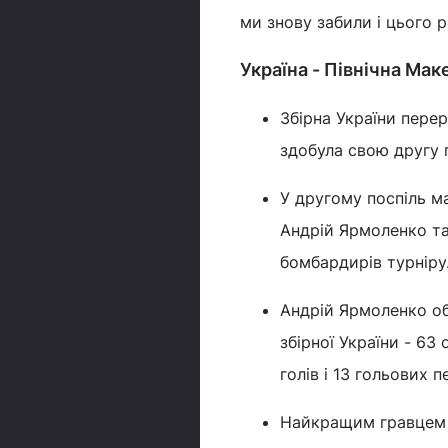
ми знову забили і цього 
Україна - Північна Мак
Збірна України перер
здобула свою другу п
У другому поспіль ма
Андрій Ярмоленко т
бомбардирів турніру
Андрій Ярмоленко об
збірної України - 63
голів і 13 гольових п
Найкращим гравцем 