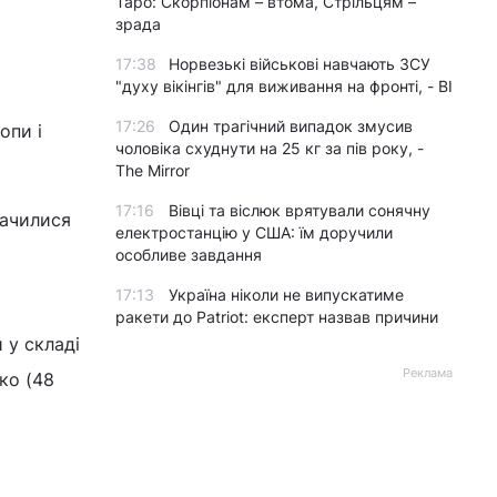
Таро: Скорпіонам – втома, Стрільцям –
зрада
17:38
Норвезькі військові навчають ЗСУ
"духу вікінгів" для виживання на фронті, - BI
17:26
Один трагічний випадок змусив
опи і
чоловіка схуднути на 25 кг за пів року, -
The Mirror
17:16
Вівці та віслюк врятували сонячну
начилися
електростанцію у США: їм доручили
особливе завдання
17:13
Україна ніколи не випускатиме
ракети до Patriot: експерт назвав причини
 у складі
Реклама
чко (48