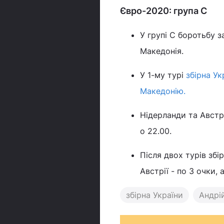
Євро-2020: група С
У групі С боротьбу з
Македонія.
У 1-му турі
збірна У
Македонію.
Нідерланди та Австрі
о 22.00.
Після двох турів збі
Австрії - по 3 очки, 
збірна України
Андрі