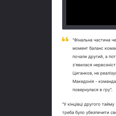
"Фінальна частина ч
момент баланс кома
почали другий, а по
з'явилася нервозніст
Циганков, не реалізу
Македонія - команда
повернулася в гру".
"У кінцівці другого тайм
треба було убезпечити св