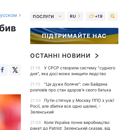
русском
RU
+19
ПОСЛУГИ
дбив
ПІДТРИМАЙТЕ НАС
ю
ОСТАННІ НОВИНИ
21:18
У СРСР створили систему "судного
дня", яка досі може знищити людство
21:15
"Це дуже боляче": син Байдена
розповів про стан здоров’я свого батька
21:04
Путін стягнув у Москву ППО з усієї
Росії, але збитки все одно шалені, -
Зеленський
21:04
Коли Україна почне виробництво
ракет до Patriot: Зеленський сказав, від