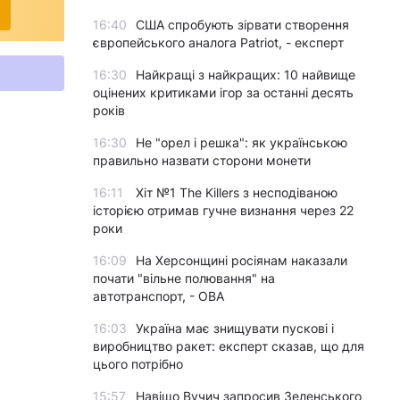
16:40
США спробують зірвати створення
європейського аналога Patriot, - експерт
16:30
Найкращі з найкращих: 10 найвище
оцінених критиками ігор за останні десять
років
16:30
Не "орел і решка": як українською
правильно назвати сторони монети
16:11
Хіт №1 The Killers з несподіваною
історією отримав гучне визнання через 22
роки
16:09
На Херсонщині росіянам наказали
почати "вільне полювання" на
автотранспорт, - ОВА
16:03
Україна має знищувати пускові і
виробництво ракет: експерт сказав, що для
цього потрібно
15:57
Навіщо Вучич запросив Зеленського