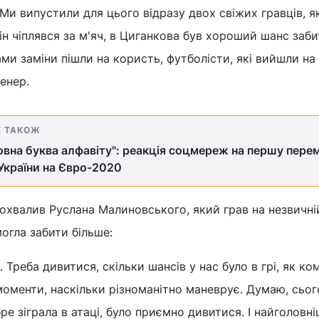
 Ми випустили для цього відразу двох свіжих гравців, як
ін чіплявся за м'яч, в Циганкова був хороший шанс заб
нами заміни пішли на користь, футболісти, які вийшли на
ренер.
Е ТАКОЖ
ловна буква алфавіту": реакція соцмереж на першу пере
 України на Євро-2020
хвалив Руслана Малиновського, який грав на незвичній
могла забити більше:
. Треба дивитися, скільки шансів у нас було в грі, як ко
 моменти, наскільки різноманітно маневрує. Думаю, сьог
ре зіграла в атаці, було приємно дивитися. І найголовн