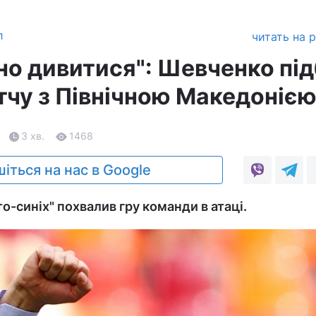
л
читать на 
но дивитися": Шевченко пі
тчу з Північною Македоніє
3 хв.
1468
іться на нас в Google
о-синіх" похвалив гру команди в атаці.