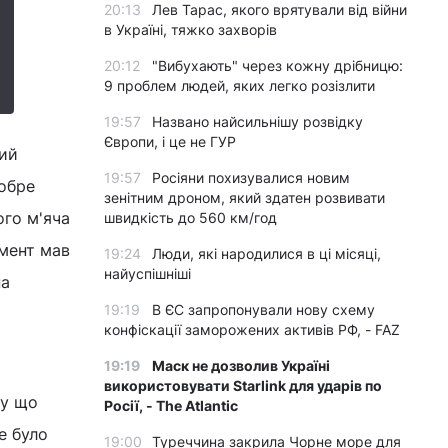
20:13
Лев Тарас, якого врятували від війни
в Україні, тяжко захворів
20:12
"Вибухають" через кожну дрібницю:
9 проблем людей, яких легко розізлити
19:57
Названо найсильнішу розвідку
Європи, і це не ГУР
кий
19:57
Росіяни похизувалися новим
обре
зенітним дроном, який здатен розвивати
ого м'яча
швидкість до 560 км/год
омент мав
19:24
Люди, які народилися в ці місяці,
найуспішніші
на
19:19
В ЄС запропонували нову схему
конфіскації заморожених активів РФ, - FAZ
19:19
Маск не дозволив Україні
використовувати Starlink для ударів по
му що
Росії, - The Atlantic
е було
19:00
Туреччина закрила Чорне море для