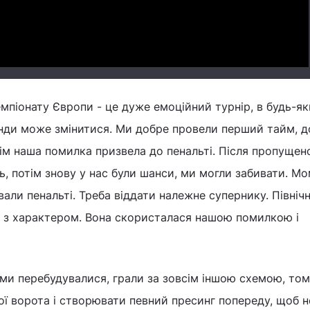
емпіонату Європи - це дуже емоційний турнір, в будь-я
нди може змінитися. Ми добре провели перший тайм, д
тім наша помилка призвела до пенальті. Після пропущен
ь, потім знову у нас були шанси, ми могли забивати. М
вали пенальті. Треба віддати належне супернику. Північ
 з характером. Вона скористалася нашою помилкою і
у ми перебудувалися, грали за зовсім іншою схемою, то
ої ворота і створювати певний пресинг попереду, щоб н