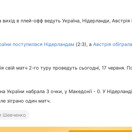
а вихід в плей-офф ведуть Україна, Нідерланди, Австрія і
країни поступилася Нідерландам
(2:3), а
Австрія обіграла
я свій матч 2-го туру проведуть сьогодні, 17 червня. П
рна України набрала 3 очки, у Македонії - 0. У Нідерланд
але зіграно один матч.
й Шевченко