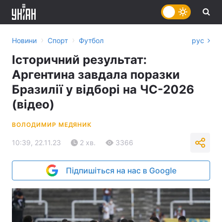
›
›
Новини
Спорт
Футбол
рус
Історичний результат:
Аргентина завдала поразки
Бразилії у відборі на ЧС-2026
(відео)
ВОЛОДИМИР МЕДЯНИК
10:39, 22.11.23
2 хв.
3366
Підпишіться на нас в Google