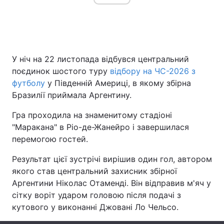
Головна
Війна
У ніч на 22 листопада відбувся центральний
Україна
Політика
поєдинок шостого туру
відбору на ЧС-2026 з
футболу
у Південній Америці, в якому збірна
Економіка
Світ
Бразилії приймала Аргентину.
Спорт
Наука
Гра проходила на знаменитому стадіоні
"Маракана" в Ріо-де-Жанейро і завершилася
Техно і зв'язок
Лайт
перемогою гостей.
Зброя
Інциденти
Результат цієї зустрічі вирішив один гол, автором
якого став центральний захисник збірної
Здоров'я
Туризм
Аргентини Ніколас Отаменді. Він відправив м'яч у
сітку воріт ударом головою після подачі з
Цікавинки
Погода
кутового у виконанні Джовані Ло Чельсо.
Екологія
Регіони