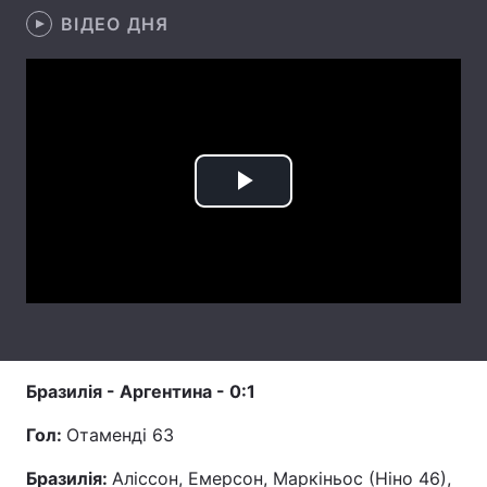
ВІДЕО ДНЯ
Лонгріди
Відео з Youtube
Статті
Інтерв'ю
Думки
Play
Архів
Вакансії
Контакти
Video
Послуги
Бразилія - Аргентина - 0:1
Гол:
Отаменді 63
Бразилія:
Аліссон, Емерсон, Маркіньос (Ніно 46),