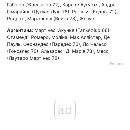
Габріел (Жоелінтон 72), Карлос Аугусто, Андре,
Тема оформлення
Гімарайнс (Дуглас Луїс 78), Рафінья (Ендрік 72),
Родріго, Мартінеллі (Вейга 78), Жезус
Аргентина:
Мартінес, Акунья (Тальяфіко 66),
Отаменді, Ромеро, Моліна, Мак Аллістер, Де
Пауль, Фернандес (Паредес 70), Ло Чельсо
(Гонсалес 70), Альварес (Ді Марія 78), Мессі
(Лаутаро Мартінес 78)
Реклама
ad