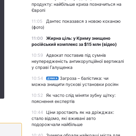
продукту: найбільше криза позначиться на
Європі
11:05
Дантес показався з новою коханою
(фото)
11:00
Жирна ціль: у Криму знищено
російський комплекс за $15 млн (відео)
10:59
Адвокат поставив під сумнів
неупередженість антикорупційної вертикалі
у справі Галущенка
10:54
Загроза – балістика: чи
ДУМКА
можна знищити пускові установки росіян
10:52
Як часто слід міняти зубну щітку:
пояснення експертів
10:44
Ціни зростають як на дріжджах:
стало відомо, які вживані авто
подорожчали найбільше
10:40
Зумери обрали найкращі міста для