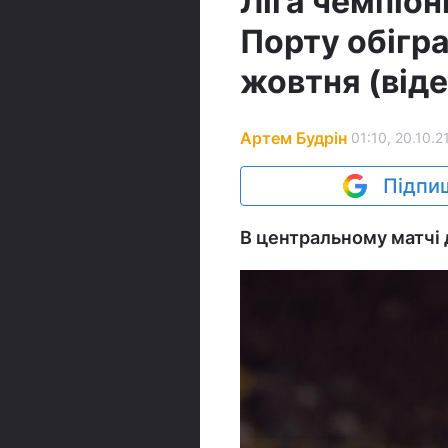
Ліга чемпіон
Порту обігра
жовтня (віде
Артем Будрін
01:10, 20.10.2
Підпиш
В центральному матчі д