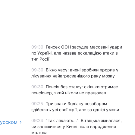
09:39
Генсек ООН засудив масовані удари
по Україні, але назвав ескалацією атаки в
тил Росії
09:30
Вікно часу: вчені зробили прорив у
лікування найагресивнішого раку мозку
09:30
Пенсія без стажу: скільки отримає
пенсіонер, який ніколи не працював
09:25
Три знаки Зодіаку незабаром
здійснять усі свої мрії, але за однієї умови
09:24
"Так лякають…": Вітвіцька зізналася,
русском
чи залишиться у Києві після народження
малюка