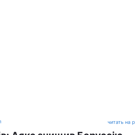
л
читать на 