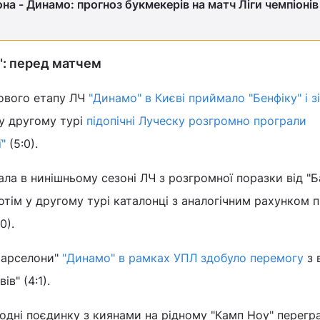
на - Динамо: прогноз букмекерів на матч Ліги чемпіонів
": перед матчем
пового етапу ЛЧ
"Динамо" в Києві приймало "Бенфіку" і з
 у другому турі
підопічні Луческу розгромно програли
"
(5:0).
ла в нинішньому сезоні ЛЧ з розгромної поразки від "Ба
 потім у другому турі каталонці з аналогічним рахунком 
:0).
Барселони"
"Динамо" в рамках УПЛ здобуло перемогу
з 
в" (4:1).
одні поєдинку з киянами на рідному "Камп Ноу" перегр