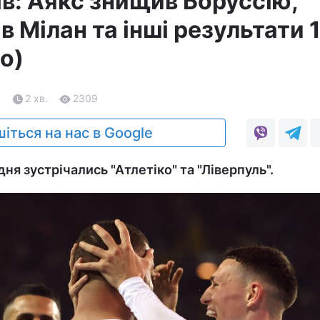
ів: Аякс знищив Боруссію,
в Мілан та інші результати 
о)
1
2 хв.
2309
іться на нас в Google
ня зустрічались "Атлетіко" та "Ліверпуль".