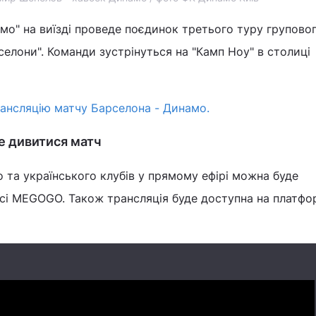
мо" на виїзді проведе поєдинок третього туру групово
селони". Команди зустрінуться на "Камп Ноу" в столиці
ансляцію матчу Барселона - Динамо.
е дивитися матч
 та українського клубів у прямому ефірі можна буде
сі MEGOGO. Також трансляція буде доступна на платфор