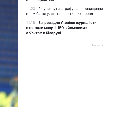
11:20
Як уникнути штрафу за перевищення
норм багажу: шість практичних порад
11:16
Загроза для України: журналісти
створили мапу зі 150 військовими
обʼєктам в Білорусі
Реклама