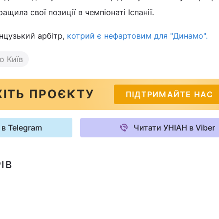
кращила свої позиції в чемпіонаті Іспанії.
нцузький арбітр,
котрий є нефартовим для "Динамо".
о Київ
ІТЬ ПРОЄКТУ
ПІДТРИМАЙТЕ НАС
 в Telegram
Читати УНІАН в Viber
ІВ