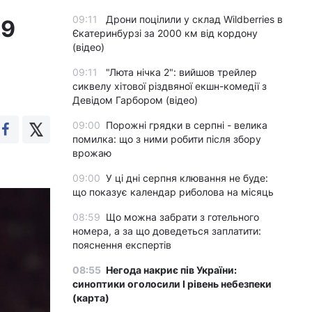
09:11
Дрони поцілили у склад Wildberries в
19
Єкатеринбурзі за 2000 км від кордону
(відео)
09:11
"Люта нічка 2": вийшов трейлер
сиквелу хітової різдвяної екшн-комедії з
Девідом Гарбором (відео)
09:00
Порожні грядки в серпні - велика
помилка: що з ними робити після збору
врожаю
09:00
У ці дні серпня клювання не буде:
що показує календар риболова на місяць
08:59
Що можна забрати з готельного
номера, а за що доведеться заплатити:
пояснення експертів
08:55
Негода накриє пів України:
синоптики оголосили І рівень небезпеки
(карта)