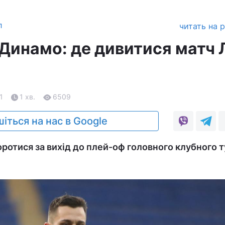
л
читать на 
Динамо: де дивитися матч 
1
1 хв.
6509
іться на нас в Google
отися за вихід до плей-оф головного клубного т