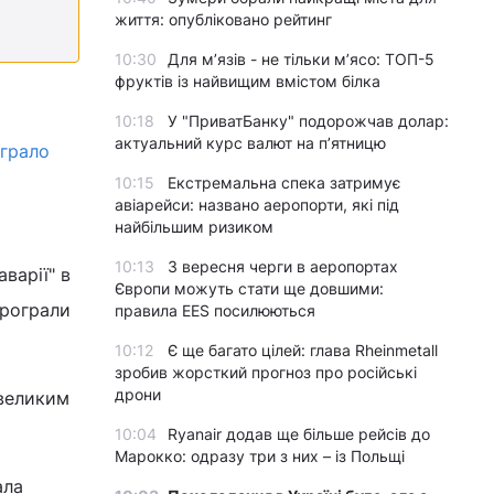
життя: опубліковано рейтинг
10:30
Для м’язів - не тільки м’ясо: ТОП-5
фруктів із найвищим вмістом білка
10:18
У "ПриватБанку" подорожчав долар:
актуальний курс валют на п’ятницю
іграло
10:15
Екстремальна спека затримує
авіарейси: названо аеропорти, які під
найбільшим ризиком
10:13
З вересня черги в аеропортах
варії" в
Європи можуть стати ще довшими:
програли
правила EES посилюються
10:12
Є ще багато цілей: глава Rheinmetall
зробив жорсткий прогноз про російські
дрони
великим
10:04
Ryanair додав ще більше рейсів до
Марокко: одразу три з них – із Польщі
ала