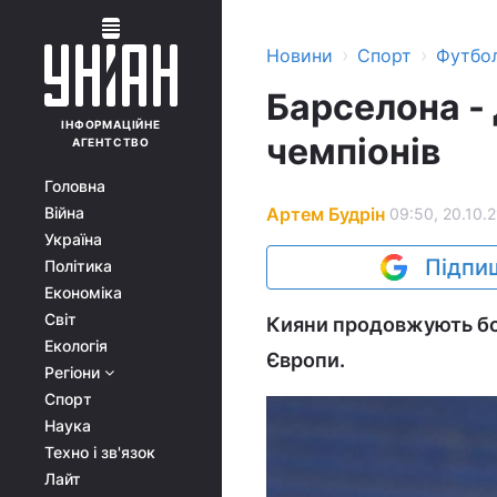
›
›
Новини
Спорт
Футбо
Барселона - 
ІНФОРМАЦІЙНЕ
чемпіонів
АГЕНТСТВО
Головна
Артем Будрін
Війна
09:50, 20.10.2
Україна
Підпиш
Політика
Економіка
Світ
Кияни продовжують бор
Екологія
Європи.
Регіони
Спорт
Наука
Техно і зв'язок
Лайт