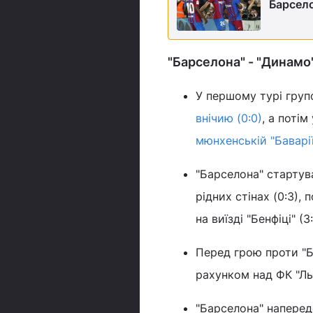
Барсело
"Барселона" - "Динамо
У першому турі гру
внічию (0:0)
, а потім
мюнхенській "Баварії
"Барселона" стартува
рідних стінах (0:3),
на виїзді "Бенфіці" (3
Перед грою проти "
рахунком над ФК "Льві
"Барселона" наперед