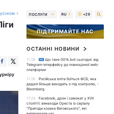
русском
RU
+29
ПОСЛУГИ
Ліги
ПІДТРИМАЙТЕ НАС
ОСТАННІ НОВИНИ
11:28
Що таке 001k.bot сьогодні: від
НК
Telegram-інтерфейсу до повноцінної web-
платформи
урніру
11:26
Російська еліта боїться ФСБ, яка
дедалі більше виходить з-під контролю, -
Bloomberg
11:24
Facebook, дрон і самокат у XVII
столітті: винаходи Ореста із серіалу
"Пригоди козака Виговського", які
випередили час