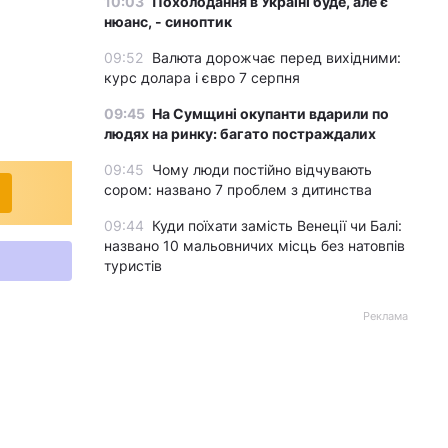
10:03
Похолодання в Україні буде, але є
нюанс, - синоптик
09:52
Валюта дорожчає перед вихідними:
курс долара і євро 7 серпня
09:45
На Сумщині окупанти вдарили по
людях на ринку: багато постраждалих
09:45
Чому люди постійно відчувають
сором: названо 7 проблем з дитинства
09:44
Куди поїхати замість Венеції чи Балі:
названо 10 мальовничих місць без натовпів
туристів
Реклама