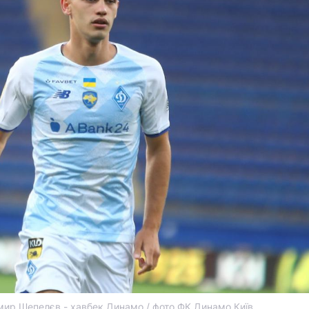
ир Шепелєв - хавбек Динамо / фото ФК Динамо Київ