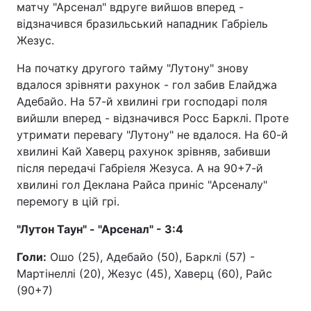
матчу "Арсенал" вдруге вийшов вперед -
відзначився бразильський нападник Габріель
Жезус.
На початку другого тайму "Лутону" знову
вдалося зрівняти рахунок - гол забив Елайджа
Адебайо. На 57-й хвилині гри господарі поля
вийшли вперед - відзначився Росс Барклі. Проте
утримати перевагу "Лутону" не вдалося. На 60-й
хвилині Кай Хаверц рахунок зрівняв, забивши
після передачі Габріеля Жезуса. А на 90+7-й
хвилині гол Деклана Райса приніс "Арсеналу"
перемогу в цій грі.
"Лутон Таун" - "Арсенал" - 3:4
Голи:
Ошо (25), Адебайо (50), Барклі (57) -
Мартінеллі (20), Жезус (45), Хаверц (60), Райс
(90+7)