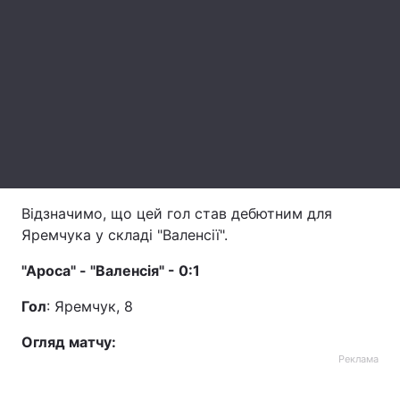
Лонгріди
Відео з Youtube
Статті
Інтерв'ю
Думки
Архів
Вакансії
Контакти
Відзначимо, що цей гол став дебютним для
Яремчука у складі "Валенсії".
Послуги
"Ароса" - "Валенсія" - 0:1
Гол
: Яремчук, 8
Огляд матчу:
Реклама