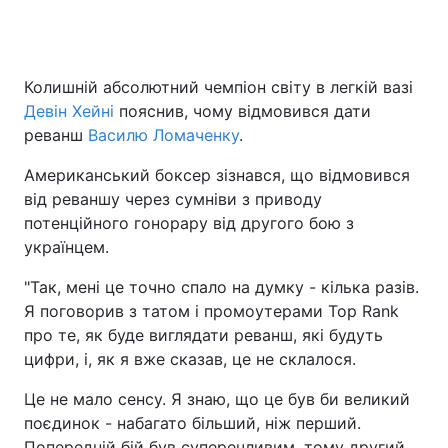
Колишній абсолютний чемпіон світу в легкій вазі
Девін Хейні
пояснив, чому відмовився дати
реванш
Василю Ломаченку
.
Американський боксер зізнався, що відмовився
від реваншу через сумніви з приводу
потенційного гонорару від другого бою з
українцем.
"Так, мені це точно спало на думку - кілька разів.
Я поговорив з татом і промоутерами Top Rank
про те, як буде виглядати реванш, які будуть
цифри, і, як я вже сказав, це не склалося.
Це не мало сенсу. Я знаю, що це був би великий
поєдинок - набагато більший, ніж перший.
Попередній бій був суперечливим, тому другий