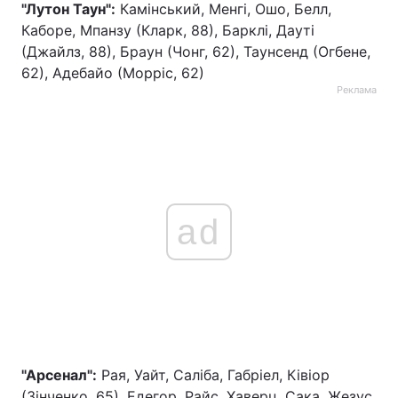
"Лутон Таун":
Камінський, Менгі, Ошо, Белл,
Каборе, Мпанзу (Кларк, 88), Барклі, Дауті
(Джайлз, 88), Браун (Чонг, 62), Таунсенд (Огбене,
62), Адебайо (Морріс, 62)
Реклама
ad
"Арсенал":
Рая, Уайт, Саліба, Габріел, Ківіор
(Зінченко, 65), Едегор, Райс, Хаверц, Сака, Жезус,