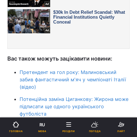
Вас також можуть зацікавити новини:
Претендент на гол року: Малиновський
забив фантастичний м'яч у чемпіонаті Італії
(відео)
Потенційна заміна Циганкову: Жирона може
підписати ще одного українського
футболіста
RU
Офіційно: УЄФА не включив збірну Росії в
МОВА
ГОЛОВНА
РОЗДІЛИ
ПОГОДА
ЛАЙТ
число учасників Ліги націй-2024/25