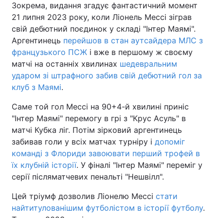
Зокрема, видання згадує фантастичний момент
21 липня 2023 року, коли Ліонель Мессі зіграв
свій дебютний поєдинок у складі "Інтер Маямі".
Аргентинець
перейшов в стан аутсайдера МЛС з
французького ПСЖ
і вже в першому ж своєму
матчі на останніх хвилинах
шедевральним
ударом зі штрафного забив свій дебютний гол за
клуб з Маямі
.
Саме той гол Мессі на 90+4-й хвилині приніс
"Інтер Маямі" перемогу в грі з "Крус Асуль" в
матчі Кубка ліг. Потім зірковий аргентинець
забивав голи у всіх матчах турніру і
допоміг
команді з Флориди завоювати перший трофей в
їх клубній історії
. У фіналі "Інтер Маямі" переміг у
серії післяматчевих пенальті "Нешвілл".
Цей тріумф дозволив Ліонелю Мессі
стати
найтитулованішим футболістом в історії футболу
.