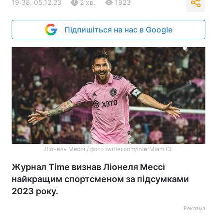
19:38, 05.12.23
2 хв.
1923
Підпишіться на нас в Google
Ліонель Мессі / фото twitter.com/InterMiamiCF
Журнал Time визнав Ліонеля Мессі
найкращим спортсменом за підсумками
2023 року.
Реклама