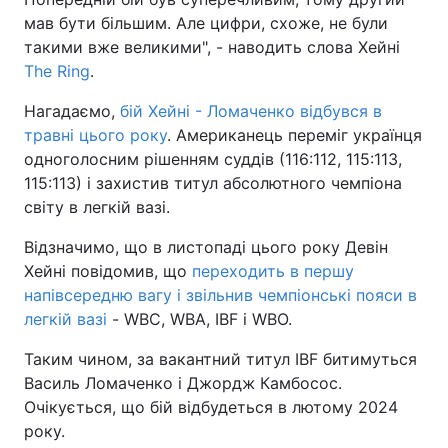
мав бути більшим. Але цифри, схоже, не були
такими вже великими", - наводить слова Хейні
The Ring
.
Нагадаємо,
бій Хейні - Ломаченко відбувся в
травні цього року
. Американець переміг українця
одноголосним рішенням суддів (116:112, 115:113,
115:113) і захистив титул абсолютного чемпіона
світу в легкій вазі.
Відзначимо, що в листопаді цього року Девін
Хейні повідомив, що
переходить в першу
напівсередню вагу і звільнив чемпіонські пояси в
легкій вазі
- WBC, WBA, IBF і WBO.
Таким чином, за вакантний титул IBF битимуться
Василь Ломаченко і Джордж Камбосос.
Очікується, що бій відбудеться в лютому 2024
року.