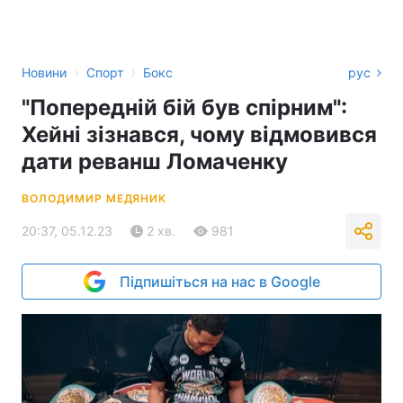
›
›
Новини
Спорт
Бокс
рус
"Попередній бій був спірним":
Хейні зізнався, чому відмовився
дати реванш Ломаченку
ВОЛОДИМИР МЕДЯНИК
20:37, 05.12.23
2 хв.
981
Підпишіться на нас в Google