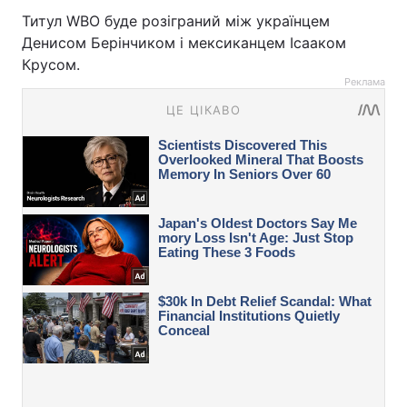
Титул WBO буде розіграний між українцем
Денисом Берінчиком і мексиканцем Ісааком
Крусом.
Реклама