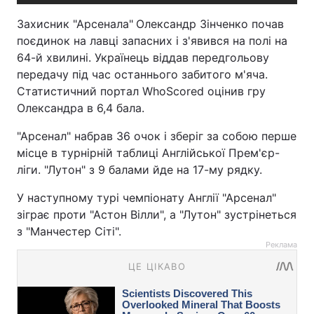
Захисник "Арсенала"
Олександр Зінченко почав
поєдинок на лавці запасних і з'явився на полі на
64-й хвилині. Українець віддав передгольову
передачу під час останнього забитого м'яча.
Статистичний портал WhoScored оцінив гру
Олександра в 6,4 бала.
"Арсенал" набрав 36 очок і зберіг за собою перше
місце в турнірній таблиці Англійської Прем'єр-
ліги. "Лутон" з 9 балами йде на 17-му рядку.
У наступному турі чемпіонату Англії "Арсенал"
зіграє проти "Астон Вілли", а "Лутон" зустрінеться
з "Манчестер Сіті".
Реклама