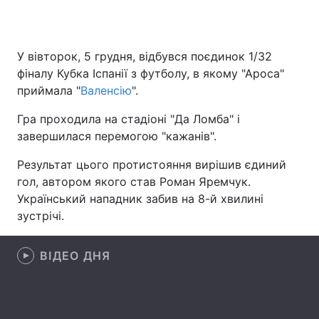
У вівторок, 5 грудня, відбувся поєдинок 1/32
Головна
Війна
фіналу Кубка Іспанії з футболу, в якому "Ароса"
приймала "
Валенсію
".
Україна
Політика
Гра проходила на стадіоні "Да Ломба" і
Економіка
Світ
завершилася перемогою "кажанів".
Спорт
Наука
Результат цього протистояння вирішив єдиний
гол, автором якого став Роман Яремчук.
Техно і зв'язок
Лайт
Український нападник забив на 8-й хвилині
зустрічі.
Зброя
Інциденти
Здоров'я
Туризм
ВІДЕО ДНЯ
Цікавинки
Погода
Екологія
Регіони