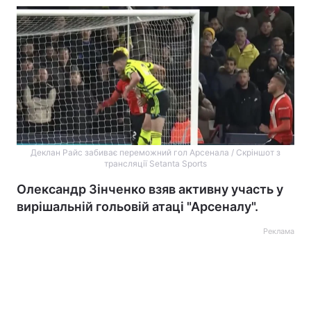
Деклан Райс забиває переможний гол Арсенала / Скріншот з
трансляції Setanta Sports
Олександр Зінченко взяв активну участь у
вирішальній гольовій атаці "Арсеналу".
Реклама