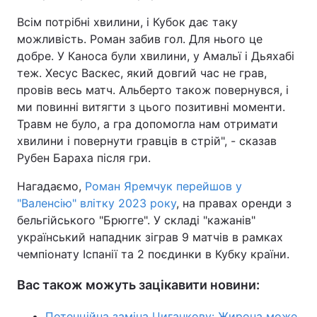
Всім потрібні хвилини, і Кубок дає таку
можливість. Роман забив гол. Для нього це
добре. У Каноса були хвилини, у Амальї і Дьяхабі
теж. Хесус Васкес, який довгий час не грав,
провів весь матч. Альберто також повернувся, і
ми повинні витягти з цього позитивні моменти.
Травм не було, а гра допомогла нам отримати
хвилини і повернути гравців в стрій", - сказав
Рубен Бараха після гри.
Нагадаємо,
Роман Яремчук перейшов у
"Валенсію" влітку 2023 року
, на правах оренди з
бельгійського "Брюгге". У складі "кажанів"
український нападник зіграв 9 матчів в рамках
чемпіонату Іспанії та 2 поєдинки в Кубку країни.
Вас також можуть зацікавити новини:
Потенційна заміна Циганкову: Жирона може