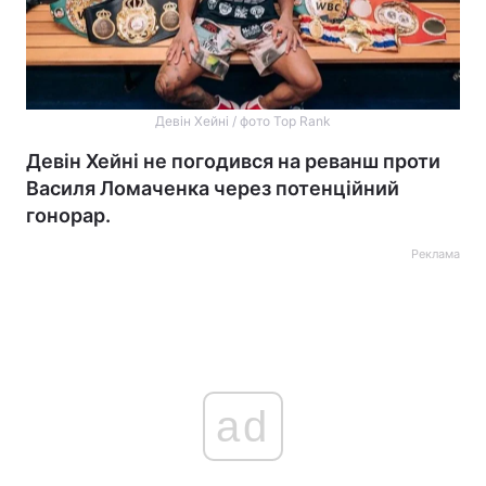
Девін Хейні / фото Top Rank
Девін Хейні не погодився на реванш проти
Василя Ломаченка через потенційний
гонорар.
Реклама
ad