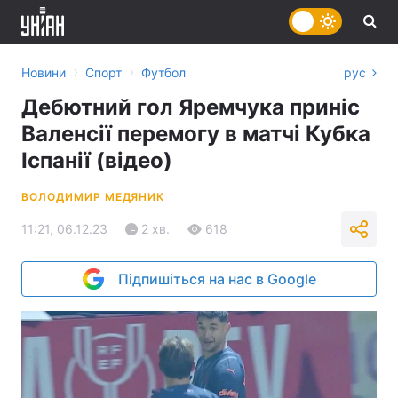
›
›
Новини
Спорт
Футбол
рус
Дебютний гол Яремчука приніс
Валенсії перемогу в матчі Кубка
Іспанії (відео)
ВОЛОДИМИР МЕДЯНИК
11:21, 06.12.23
2 хв.
618
Підпишіться на нас в Google