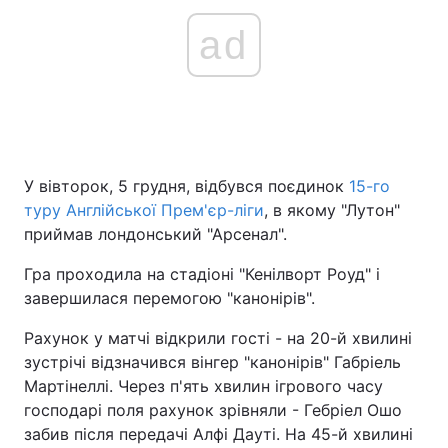
ad
У вівторок, 5 грудня, відбувся поєдинок
15-го
туру Англійської Прем'єр-ліги
, в якому "Лутон"
приймав лондонський "Арсенал".
Гра проходила на стадіоні "Кенілворт Роуд" і
завершилася перемогою "канонірів".
Рахунок у матчі відкрили гості - на 20-й хвилині
зустрічі відзначився вінгер "канонірів" Габріель
Мартінеллі. Через п'ять хвилин ігрового часу
господарі поля рахунок зрівняли - Гебріел Ошо
забив після передачі Алфі Дауті. На 45-й хвилині