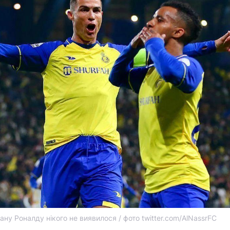
ану Роналду нікого не виявилося / фото twitter.com/AlNassrFC