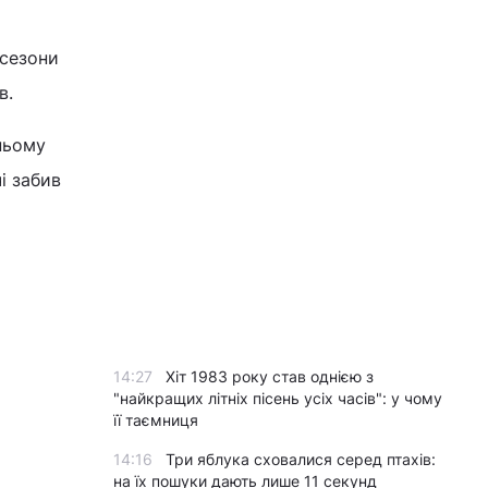
 сезони
в.
нньому
і забив
14:27
Хіт 1983 року став однією з
"найкращих літніх пісень усіх часів": у чому
її таємниця
14:16
Три яблука сховалися серед птахів:
на їх пошуки дають лише 11 секунд