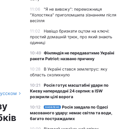
11:06
"Я не вивожу": переможниця
"Холостяка" приголомшила зізнанням після
весілля
11:02
Навіщо бризкати оцтом на ключі:
простий домашній трюк, про який знають
одиниці
10:49
Фінляндія не передаватиме Україні
ракети Patriot: названо причину
10:28
В Україні стався землетрус: яку
область сколихнуло
10:21
Росія готує масштабні удари по
Києву напередодні 24 серпня: в ISW
русском
розкрили цілі ворога
зу
10:12
Росія завдала по Одесі
ОНОВЛЕНО
масованого удару: немає світла та води,
бків
багато постраждалих
10:09
Відомий український співак