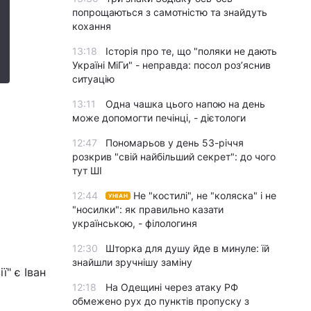
попрощаються з самотністю та знайдуть
кохання
13:18
Історія про те, що "поляки не дають
Україні МіГи" - неправда: посол роз’яснив
ситуацію
13:11
Одна чашка цього напою на день
може допомогти печінці, - дієтологи
12:47
Пономарьов у день 53-річчя
розкрив "свій найбільший секрет": до чого
тут ШІ
12:44
Не "костилі", не "коляска" і не
УНІАН
"носилки": як правильно казати
українською, - філологиня
12:30
Шторка для душу йде в минуле: їй
знайшли зручнішу заміну
ї" є Іван
12:18
На Одещині через атаку РФ
обмежено рух до пунктів пропуску з