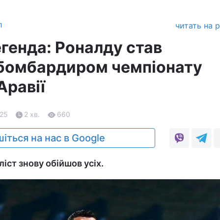
л
читать на 
генда: Роналду став
бомбардиром чемпіонату
Аравії
.25
2 хв.
660
іться на нас в Google
іст знову обійшов усіх.