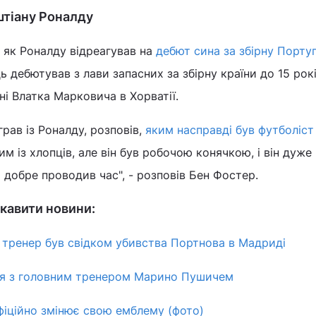
штіану Роналду
 як Роналду відреагував на
дебют сина за збірну Португ
ь дебютував з лави запасних за збірну країни до 15 рок
ні Влатка Марковича в Хорватії.
грав із Роналду, розповів,
яким насправді був футболіст
ним із хлопців, але він був робочою конячкою, і він дуже
 добре проводив час", - розповів Бен Фостер.
кавити новини:
тренер був свідком убивства Портнова в Мадриді
я з головним тренером Марино Пушичем
фіційно змінює свою емблему (фото)