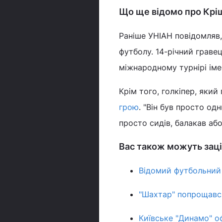
Що ще відомо про Крі
Раніше УНІАН повідомляв,
футболу. 14-річний гравец
міжнародному турнірі іме
Крім того, голкіпер, який 
грою
. "Він був просто од
просто сидів, балакав або
Вас також можуть заці
Відомий футбольний 
"Шахтар" попрощавс
Київське "Динамо" о