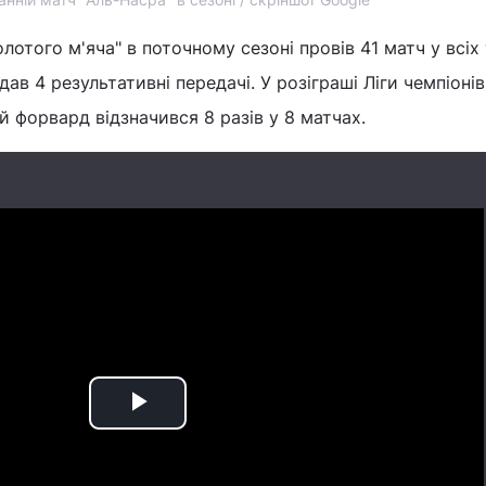
отого м'яча" в поточному сезоні провів 41 матч у всіх 
ддав 4 результативні передачі. У розіграші Ліги чемпіоні
й форвард відзначився 8 разів у 8 матчах.
Play
Video