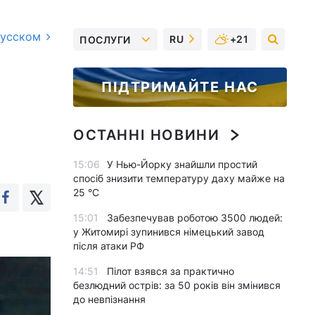
русском
RU
+21
ПОСЛУГИ
ПІДТРИМАЙТЕ НАС
ОСТАННІ НОВИНИ
15:06
У Нью-Йорку знайшли простий
спосіб знизити температуру даху майже на
25 °C
15:01
Забезпечував роботою 3500 людей:
у Житомирі зупинився німецький завод
після атаки РФ
14:51
Пілот взявся за практично
безлюдний острів: за 50 років він змінився
до невпізнання