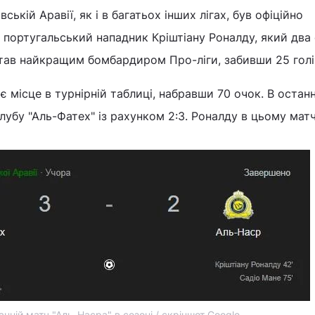
ькій Аравії, як і в багатьох інших лігах, був офіційно
португальський нападник Кріштіану Роналду, який два
став найкращим бомбардиром Про-ліги, забивши 25 голі
є місце в турнірній таблиці, набравши 70 очок. В оста
лубу "Аль-Фатех" із рахунком 2:3. Роналду в цьому матч
нній матч "Аль-Насра" в сезоні / скріншот Google