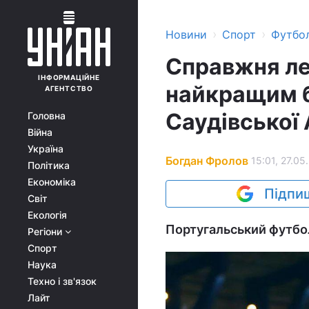
›
›
Новини
Спорт
Футбо
Справжня ле
ІНФОРМАЦІЙНЕ
найкращим 
АГЕНТСТВО
Саудівської 
Головна
Війна
Україна
Богдан Фролов
15:01, 27.05
Політика
Економіка
Підпиш
Світ
Екологія
Португальський футбол
Регіони
Спорт
Наука
Техно і зв'язок
Лайт