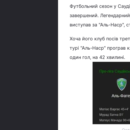
Футбольний сезон у Саудівс
завершений. Легендарний 
виступав за "Аль-Наср", 
Хоча його клуб посів трет
турі "Аль-Наср" програв к
один гол, на 42 хвилині.
Оста