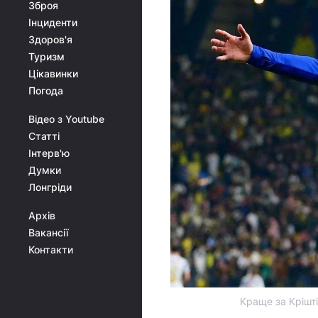
Зброя
Інциденти
Здоров'я
Туризм
Цікавинки
Погода
Відео з Youtube
Статті
Інтерв'ю
Думки
Лонгріди
Архів
Вакансії
Контакти
Краще за Крішті