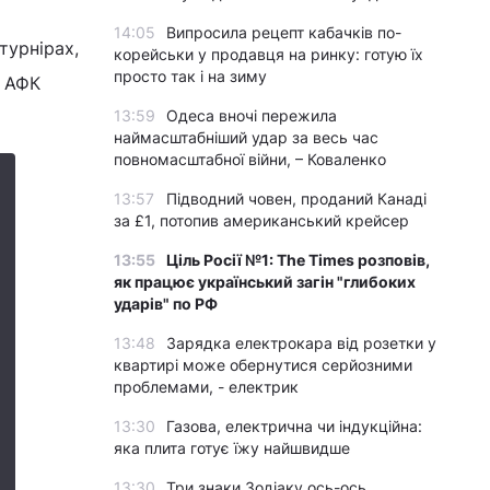
14:05
Випросила рецепт кабачків по-
турнірах,
корейськи у продавця на ринку: готую їх
просто так і на зиму
в АФК
13:59
Одеса вночі пережила
наймасштабніший удар за весь час
повномасштабної війни, – Коваленко
13:57
Підводний човен, проданий Канаді
за £1, потопив американський крейсер
13:55
Ціль Росії №1: The Times розповів,
як працює український загін "глибоких
ударів" по РФ
13:48
Зарядка електрокара від розетки у
квартирі може обернутися серйозними
проблемами, - електрик
13:30
Газова, електрична чи індукційна:
яка плита готує їжу найшвидше
13:30
Три знаки Зодіаку ось-ось