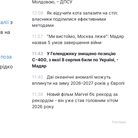
Молдовою, – ДПСУ
12:08
Як відучити кота залазити на стіл:
власники поділилися ефективними
алії
з
методами
ів на
11:57
"Ми вистоїмо, Москва ляже": Мадяр
назвав 5 умов завершення війни
11:43
У Геленджику знищено позицію
 поза
С-400, з якої 8 серпня били по Україні, -
Мадяр
 рідко
11:40
Дві океанічні аномалії можуть
вплинути на зиму 2026–2027 років у Європі
11:38
Новий фільм Marvel б’є рекорд за
рекордом - він уже став головним хітом
2026 року
Реклама