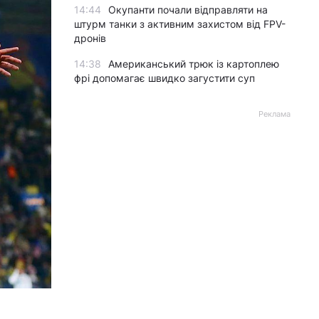
14:44
Окупанти почали відправляти на
штурм танки з активним захистом від FPV-
дронів
14:38
Американський трюк із картоплею
фрі допомагає швидко загустити суп
Реклама