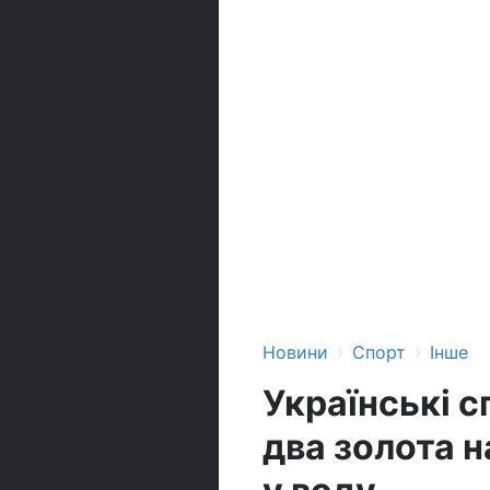
›
›
Новини
Спорт
Інше
Українські 
два золота н