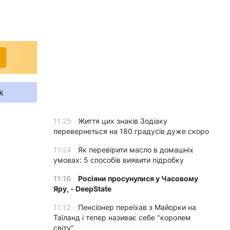
k
11:25
Життя цих знаків Зодіаку
перевернеться на 180 градусів дуже скоро
11:24
Як перевірити масло в домашніх
умовах: 5 способів виявити підробку
11:16
Росіяни просунулися у Часовому
Яру, - DeepState
11:12
Пенсіонер переїхав з Майорки на
Таїланд і тепер називає себе "королем
світу"