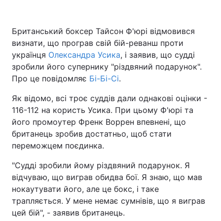
Британський боксер Тайсон Ф'юрі відмовився
визнати, що програв свій бій-реванш проти
Головна
Війна
українця
Олександра Усика
, і заявив, що судді
Україна
Політика
зробили його супернику "різдвяний подарунок".
Про це повідомляє
Бі-Бі-Сі
.
Економіка
Світ
Як відомо, всі троє суддів дали однакові оцінки -
Спорт
Наука
116-112 на користь Усика. При цьому Ф'юрі та
його промоутер Френк Воррен впевнені, що
Техно і зв'язок
Лайт
британець зробив достатньо, щоб стати
переможцем поєдинка.
Зброя
Інциденти
"Судді зробили йому різдвяний подарунок. Я
Здоров'я
Туризм
відчуваю, що виграв обидва бої. Я знаю, що мав
нокаутувати його, але це бокс, і таке
Цікавинки
Погода
трапляється. У мене немає сумнівів, що я виграв
цей бій", - заявив британець.
Екологія
Регіони