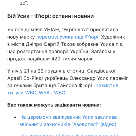
це".
Бій Усик - Ф'юрі: останні новини
Як повідомляв УНІАН, "Укрпошта" присвятила
нову марку
перемозі Усика над Ф'юрі
. Художник
з міста Дніпро Сергій Тєхов зобразив Усика під
час розгортання прапора України. Загалом у
продаж надійшли 420 тисяч марок.
У ніч з 21 на 22 грудня в столиці Саудівської
Аравії Ер-Ріяді українець Олександр Усик переміг
за очками британця Тайсона Ф'юрі і
захистив
титули WBO, WBA і WBC
.
Вас також можуть зацікавити новини:
На церемонії зважування Усик закликав
звільнити захисників "Азовсталі" (відео)