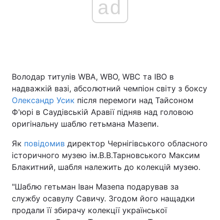
ad
Володар титулів WBA, WBO, WBC та IBO в
надважкій вазі, абсолютний чемпіон світу з боксу
Олександр Усик
після перемоги над Тайсоном
Ф'юрі в Саудівській Аравії підняв над головою
оригінальну шаблю гетьмана Мазепи.
Як
повідомив
директор Чернігівського обласного
історичного музею ім.В.В.Тарновського Максим
Блакитний, шабля належить до колекцій музею.
"Шаблю гетьман Іван Мазепа подарував за
службу осавулу Савичу. Згодом його нащадки
продали її збирачу колекції української