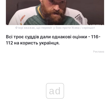
Ф'юрі вважає, що переміг у бою проти Усика / скріншот
Всі троє суддів дали однакові оцінки - 116-
112 на користь українця.
Реклама
ad