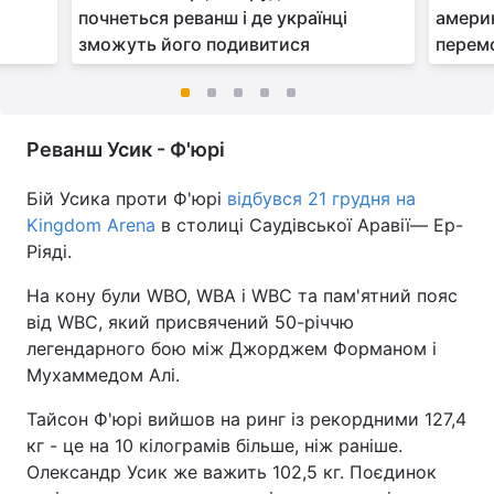
я
почнеться реванш і де українці
америк
зможуть його подивитися
перемо
Реванш Усик - Ф'юрі
Бій Усика проти Ф'юрі
відбувся 21 грудня на
Kingdom Arena
в столиці Саудівської Аравії— Ер-
Ріяді.
На кону були WBO, WBA і WBC та пам'ятний пояс
від WBC, який присвячений 50-річчю
легендарного бою між Джорджем Форманом і
Мухаммедом Алі.
Тайсон Ф'юрі вийшов на ринг із рекордними 127,4
кг - це на 10 кілограмів більше, ніж раніше.
Олександр Усик же важить 102,5 кг. Поєдинок