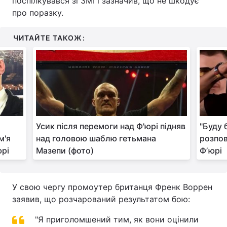
поспілкувався зі ЗМІ і зазначив, що не шкодує
про поразку.
Тема оформлення
ЧИТАЙТЕ ТАКОЖ:
Усик після перемоги над Ф'юрі підняв
"Буду 
м'я
над головою шаблю гетьмана
розпов
юрі
Мазепи (фото)
Фʼюрі
У свою чергу промоутер британця Френк Воррен
заявив, що розчарований результатом бою:
"Я приголомшений тим, як вони оцінили