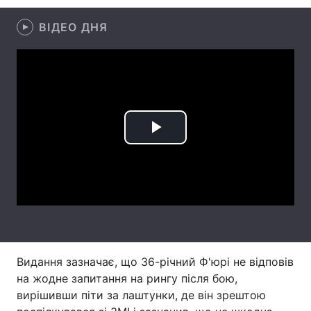
Лонгріди
ВІДЕО ДНЯ
Відео з Youtube
Статті
Інтерв'ю
Думки
Архів
Вакансії
Play
Контакти
Video
Послуги
Видання зазначає, що 36-річний Ф'юрі не відповів
на жодне запитання на рингу після бою,
вирішивши піти за лаштунки, де він зрештою