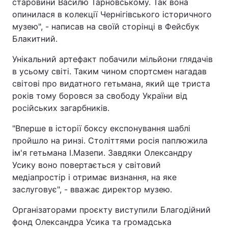
старовини Василю Тарновському. Так вона
опинилася в колекції Чернігівського історичного
музею", - написав на своїй сторінці в Фейсбук
Блакитний.
Унікальний артефакт побачили мільйони глядачів
в усьому світі. Таким чином спортсмен нагадав
світові про видатного гетьмана, який ще триста
років тому боровся за свободу України від
російських загарбників.
"Вперше в історії боксу експонування шаблі
пройшло на ринзі. Століттями росія паплюжила
ім'я гетьмана І.Мазепи. Завдяки Олександру
Усику воно повертається у світовий
медіапростір і отримає визнання, на яке
заслуговує", - вважає директор музею.
Організаторами проєкту виступили Благодійний
фонд Олександра Усика та громадська