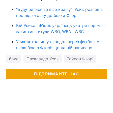
"Буду битися за всю країну": Усик розповів
про підготовку до бою з Фʼюрі
Бій Усика і Ф'юрі: українець укотре переміг і
захистив титули WBO, WBA і WBC
Усик потрапив у скандал через футболку
після бою з Ф'юрі: що на ній написано
бокс
Олександр Усик
Тайсон Ф'юрі
ПІДТРИМАЙТЕ НАС