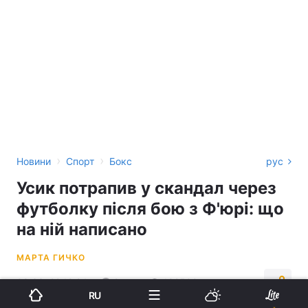
›
›
Новини
Спорт
Бокс
рус
Усик потрапив у скандал через
футболку після бою з Ф'юрі: що
на ній написано
МАРТА ГИЧКО
08:33, 22.12.24
2 хв.
182500
RU