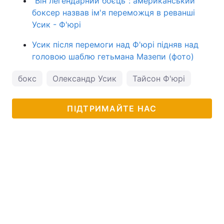
"Він легендарний боєць": американський
боксер назвав ім'я переможця в реванші
Усик - Ф'юрі
Усик після перемоги над Ф'юрі підняв над
головою шаблю гетьмана Мазепи (фото)
бокс
Олександр Усик
Тайсон Ф'юрі
ПІДТРИМАЙТЕ НАС