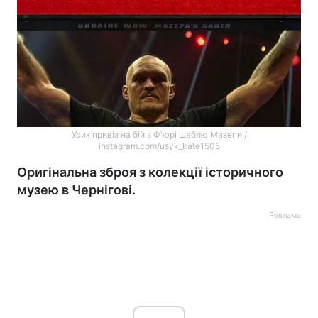
Усик привіз на бій з Ф'юрі шаблю Мазепи /
instagram.com/usyk_kate1505
Оригінальна зброя з колекції історичного
музею в Чернігові.
Реклама