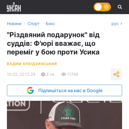
›
›
Новини
Спорт
Бокс
рус
"Різдвяний подарунок" від
суддів: Ф'юрі вважає, що
переміг у бою проти Усика
ВАДИМ ХЛЮДЗИНСЬКИЙ
10:22, 22.12.24
2 хв.
11748
Підпишіться на нас в Google