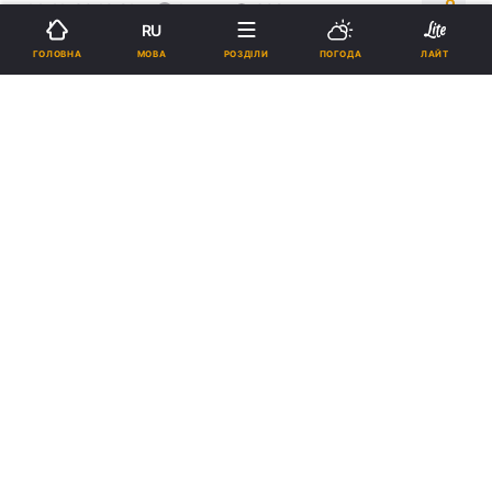
14:41, 30.10.21
1 хв.
602
RU
МОВА
ГОЛОВНА
РОЗДІЛИ
ПОГОДА
ЛАЙТ
Підпишіться на нас в Google
Андрій Пятов грав у фіналі в 2009 році / фото ФК Шахтар
Для "Шахтаря" зробили нову точну копію
трофея.
Реклама