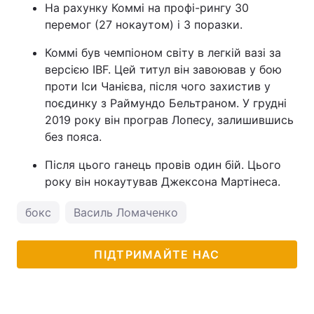
На рахунку Коммі на профі-рингу 30
перемог (27 нокаутом) і 3 поразки.
Коммі був чемпіоном світу в легкій вазі за
версією IBF. Цей титул він завоював у бою
проти Іси Чанієва, після чого захистив у
поєдинку з Раймундо Бельтраном. У грудні
2019 року він програв Лопесу, залишившись
без пояса.
Після цього ганець провів один бій. Цього
року він нокаутував Джексона Мартінеса.
бокс
Василь Ломаченко
ПІДТРИМАЙТЕ НАС