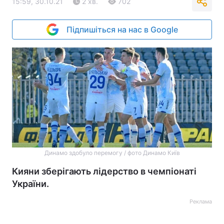
15:59, 30.10.21
2 хв.
702
Підпишіться на нас в Google
Динамо здобуло перемогу / фото Динамо Київ
Кияни зберігають лідерство в чемпіонаті
України.
Реклама