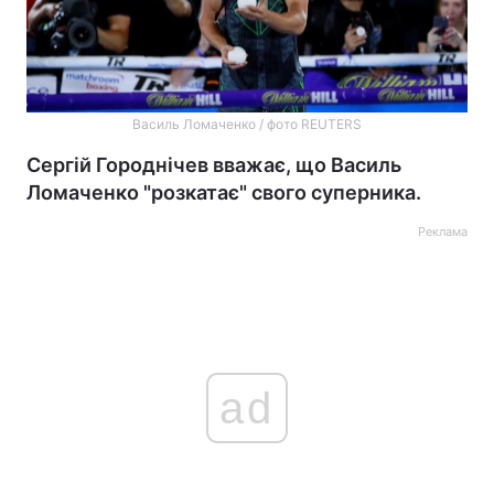
Василь Ломаченко / фото REUTERS
Сергій Городнічев вважає, що Василь
Ломаченко "розкатає" свого суперника.
Реклама
ad