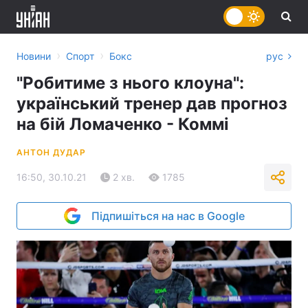
›
›
Новини
Спорт
Бокс
рус
"Робитиме з нього клоуна":
український тренер дав прогноз
на бій Ломаченко - Коммі
АНТОН ДУДАР
16:50, 30.10.21
2 хв.
1785
Підпишіться на нас в Google