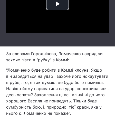
Play
Лонгріди
Video
Відео з Youtube
Статті
Інтерв'ю
Думки
Архів
Вакансії
За словами Городнічева, Ломаченко навряд чи
Контакти
захоче лізти в "рубку" з Коммі:
Послуги
"Ломаченко буде робити з Коммі клоуна. Якщо
він зарядиться на удар і захоче його нокаутувати
в рубці, то, я так думаю, це буде його помилка.
Навіщо йому нариватися на удар, перекриватися,
десь хапати? Захоплення ці всі, клінчі ні до чого
хорошого Василя не приведуть. Тільки буде
сумбурність бою, і, природно, тієї краси, яка у
нього є, Ломаченко не покаже".