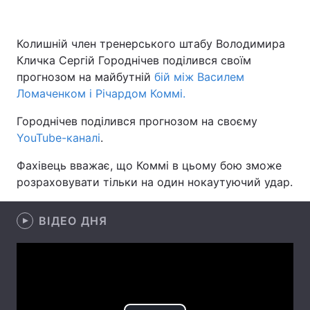
Колишній член тренерського штабу Володимира
Кличка Сергій Городнічев поділився своїм
Головна
Війна
прогнозом на майбутній
бій між Василем
Україна
Політика
Ломаченком і Річардом Коммі.
Городнічев поділився прогнозом на своєму
Економіка
Світ
YouTube-каналі
.
Спорт
Наука
Фахівець вважає, що Коммі в цьому бою зможе
розраховувати тільки на один нокаутуючий удар.
Техно і зв'язок
Лайт
Зброя
Інциденти
ВІДЕО ДНЯ
Здоров'я
Туризм
Цікавинки
Погода
Екологія
Регіони