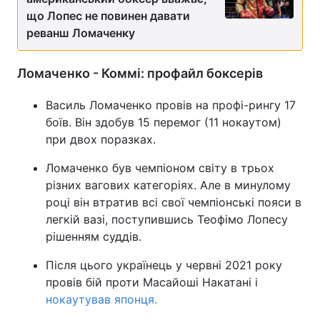
що Лопес не повинен давати
реванш Ломаченку
Ломаченко - Коммі: профайл боксерів
Василь Ломаченко провів на профі-рингу 17
боїв. Він здобув 15 перемог (11 нокаутом)
при двох поразках.
Ломаченко був чемпіоном світу в трьох
різних вагових категоріях. Але в минулому
році він втратив всі свої чемпіонські пояси в
легкій вазі, поступившись Теофімо Лопесу
рішенням суддів.
Після цього українець у червні 2021 року
провів бій проти Масайоші Накатані і
нокаутував японця.