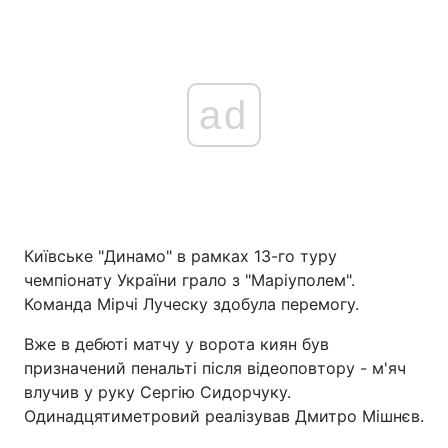
ad
Київське "Динамо" в рамках 13-го туру
чемпіонату України грало з "Маріуполем".
Команда Мірчі Луческу здобула перемогу.
Вже в дебюті матчу у ворота киян був
призначений пенальті після відеоповтору - м'яч
влучив у руку Сергію Сидорчуку.
Одинадцятиметровий реалізував Дмитро Мішнєв.