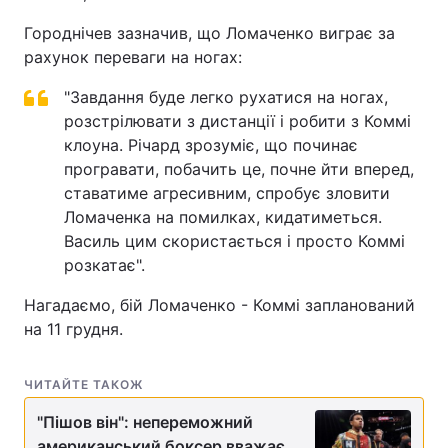
Городнічев зазначив, що Ломаченко виграє за
Тема оформлення
рахунок переваги на ногах:
"Завдання буде легко рухатися на ногах,
розстрілювати з дистанції і робити з Коммі
клоуна. Річард зрозуміє, що починає
програвати, побачить це, почне йти вперед,
ставатиме агресивним, спробує зловити
Ломаченка на помилках, кидатиметься.
Василь цим скористається і просто Коммі
розкатає".
Нагадаємо, бій Ломаченко - Коммі запланований
на 11 грудня.
ЧИТАЙТЕ ТАКОЖ
"Пішов він": непереможний
американський боксер вважає,