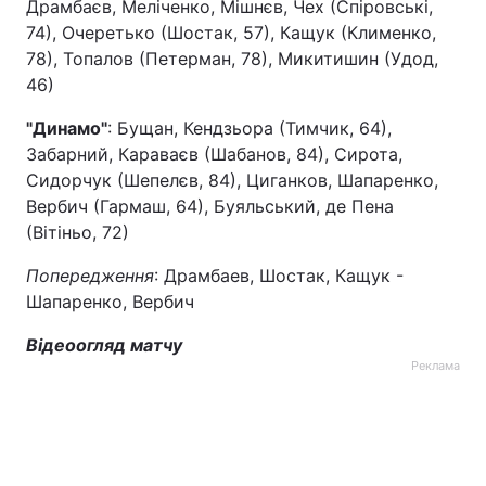
Драмбаєв, Меліченко, Мішнєв, Чех (Спіровські,
74), Очеретько (Шостак, 57), Кащук (Клименко,
78), Топалов (Петерман, 78), Микитишин (Удод,
46)
"Динамо"
: Бущан, Кендзьора (Тимчик, 64),
Забарний, Караваєв (Шабанов, 84), Сирота,
Сидорчук (Шепелєв, 84), Циганков, Шапаренко,
Вербич (Гармаш, 64), Буяльський, де Пена
(Вітіньо, 72)
Попередження
: Драмбаев, Шостак, Кащук -
Шапаренко, Вербич
Відеоогляд матчу
Реклама