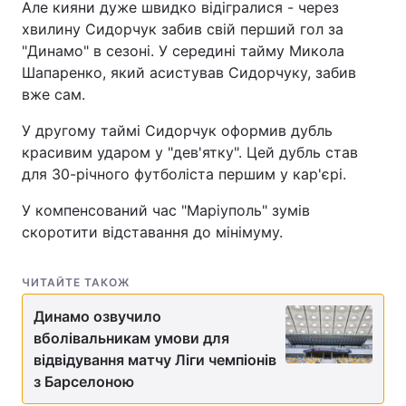
Але кияни дуже швидко відігралися - через
хвилину Сидорчук забив свій перший гол за
"Динамо" в сезоні. У середині тайму Микола
Шапаренко, який асистував Сидорчуку, забив
вже сам.
У другому таймі Сидорчук оформив дубль
красивим ударом у "дев'ятку". Цей дубль став
для 30-річного футболіста першим у кар'єрі.
У компенсований час "Маріуполь" зумів
скоротити відставання до мінімуму.
ЧИТАЙТЕ ТАКОЖ
Динамо озвучило
вболівальникам умови для
відвідування матчу Ліги чемпіонів
з Барселоною