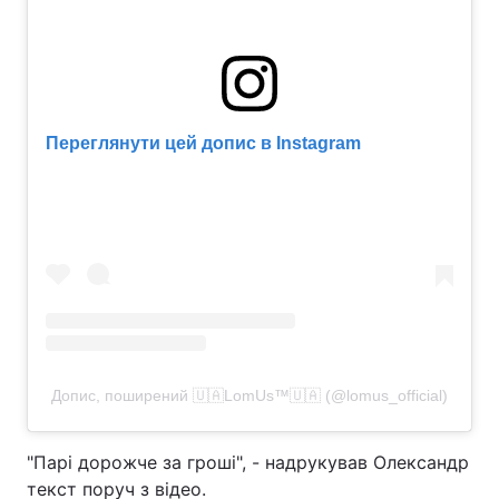
Лонгріди
Відео з Youtube
Статті
Переглянути цей допис в Instagram
Інтерв'ю
Думки
Архів
Вакансії
Контакти
Послуги
Допис, поширений 🇺🇦LomUs™️🇺🇦 (@lomus_official)
"Парі дорожче за гроші", - надрукував Олександр
текст поруч з відео.