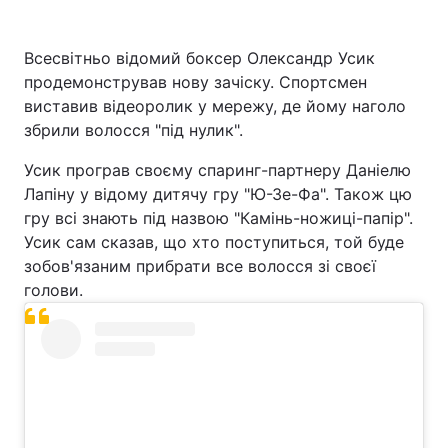
Всесвітньо відомий боксер Олександр Усик
продемонстрував нову зачіску. Спортсмен
Головна
Війна
виставив відеоролик у мережу, де йому наголо
збрили волосся "під нулик".
Україна
Політика
Усик програв своєму спаринг-партнеру Даніелю
Економіка
Світ
Лапіну у відому дитячу гру "Ю-Зе-Фа". Також цю
гру всі знають під назвою "Камінь-ножиці-папір".
Спорт
Наука
Усик сам сказав, що хто поступиться, той буде
Техно і зв'язок
Лайт
зобов'язаним прибрати все волосся зі своєї
голови.
Зброя
Інциденти
Здоров'я
Туризм
Цікавинки
Погода
Екологія
Регіони