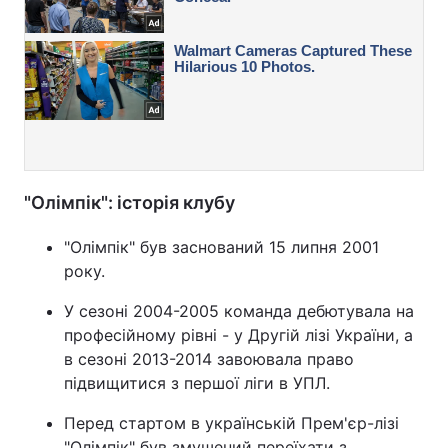
"Олімпік": історія клубу
"Олімпік" був заснований 15 липня 2001
року.
У сезоні 2004-2005 команда дебютувала на
професійному рівні - у Другій лізі України, а
в сезоні 2013-2014 завоювала право
підвищитися з першої ліги в УПЛ.
Перед стартом в українській Прем'єр-лізі
"Олімпік" був змушений переїхати з