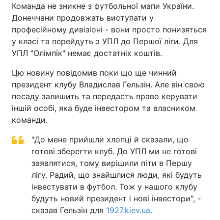
Команда не зникне з футбольної мапи України.
Донеччани продовжать виступати у
професійному дивізіоні - вони просто понизяться
у класі та перейдуть з УПЛ до Першої ліги. Для
УПЛ "Олімпік" немає достатніх коштів.
Цю новину повідомив поки що ще чинний
президент клубу Владислав Гельзін. Але він свою
посаду залишить та передасть право керувати
іншій особі, яка буде інвестором та власником
команди.
"До мене прийшли хлопці й сказали, що
готові зберегти клуб. До УПЛ ми не готові
заявлятися, тому вирішили піти в Першу
лігу. Радий, що знайшлися люди, які будуть
інвестувати в футбол. Тож у нашого клубу
будуть новий президент і нові інвестори", -
сказав Гельзін для
1927.kiev.ua.