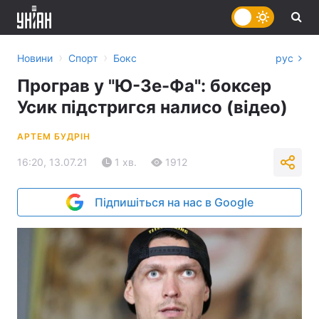
›
›
Новини
Спорт
Бокс
рус
Програв у "Ю-Зе-Фа": боксер
Усик підстригся налисо (відео)
АРТЕМ БУДРІН
16:20, 13.07.21
1 хв.
1912
Підпишіться на нас в Google