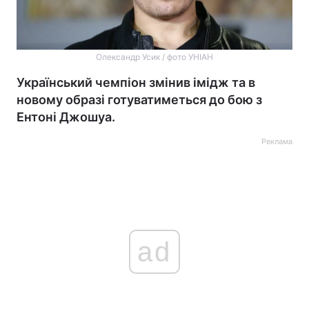
Олександр Усик / фото УНІАН
Український чемпіон змінив імідж та в
новому образі готуватиметься до бою з
Ентоні Джошуа.
Реклама
ad