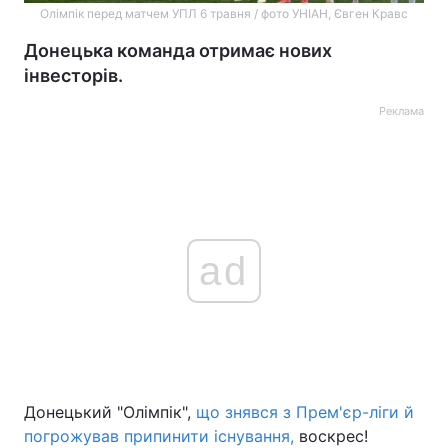
Олімпік перед матчем УПЛ 6 травня / фото УНІАН, Євген Кравс
Донецька команда отримає нових
інвесторів.
Реклама
ad
Донецький "Олімпік",
що знявся з Прем'єр-ліги й
погрожував припинити існування,
воскрес!