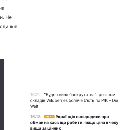
на
и. Не
єдинків,
:
16:22
"Буде хвиля банкрутства": розгром
складів Wildberries боляче бʼють по РФ, - Die
Welt
16:18
Українців попередили про
УНІАН
обман на касі: що робити, якщо ціна в чеку
вища за цінник