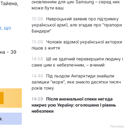
оновленням для цих Samsung – серед них
 Тайена,
може бути ваш
15:08
Навроцький заявив про підтримку
української армії, але згадав про "прапори
е, що
Бандери"
15:00
Чоловік відомої української акторки
пішов з життя
на - 39
14:56
ШІ не здатний перевершити людину і
саме цим є небезпечним, – вчений
14:46
Під льодом Антарктиди знайшли
залишки "моря", яке зникло десятки тисяч
років тому
14:29
Після аномальної спеки негода
накриє усю Україну: оголошено І рівень
небезпеки
k
Реклама