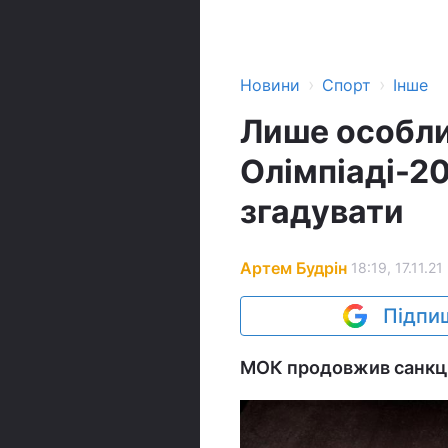
›
›
Новини
Спорт
Інше
Лише особли
Олімпіаді-2
згадувати
Артем Будрін
18:19, 17.11.21
Підпиш
МОК продовжив санкці