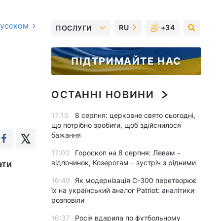
русском
RU
+34
ПОСЛУГИ
ПІДТРИМАЙТЕ НАС
ОСТАННІ НОВИНИ
17:10
8 серпня: церковне свято сьогодні,
що потрібно зробити, щоб здійснилося
бажання
17:00
Гороскоп на 8 серпня: Левам –
відпочинок, Козерогам – зустріч з рідними
ати
16:49
Як модернізація С-300 перетворює
їх на український аналог Patriot: аналітики
розповіли
16:37
Росія вдарила по футбольному