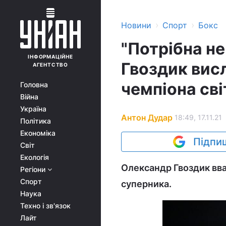
›
›
Новини
Спорт
Бокс
"Потрібна не
ІНФОРМАЦІЙНЕ
Гвоздик вис
АГЕНТСТВО
чемпіона св
Головна
Війна
Україна
Антон Дудар
18:49, 17.11.21
Політика
Економіка
Підпиш
Світ
Екологія
Олександр Гвоздик вв
Регіони
Спорт
суперника.
Наука
Техно і зв'язок
Лайт