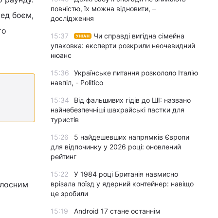
повністю, їх можна відновити, –
ред боєм,
дослідження
то
15:37
Чи справді вигідна сімейна
УНІАН
упаковка: експерти розкрили неочевидний
нюанс
15:36
Українське питання розкололо Італію
навпіл, - Politico
15:34
Від фальшивих гідів до ШІ: названо
найнебезпечніші шахрайські пастки для
туристів
15:26
5 найдешевших напрямків Європи
для відпочинку у 2026 році: оновлений
рейтинг
15:22
У 1984 році Британія навмисно
олосним
врізала поїзд у ядерний контейнер: навіщо
це зробили
15:19
Android 17 стане останнім