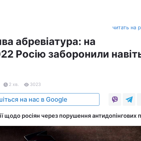
читать на 
ва абревіатура: на
022 Росію заборонили навіт
2 хв.
3023
іться на нас в Google
ї щодо росіян через порушення антидопінгових п