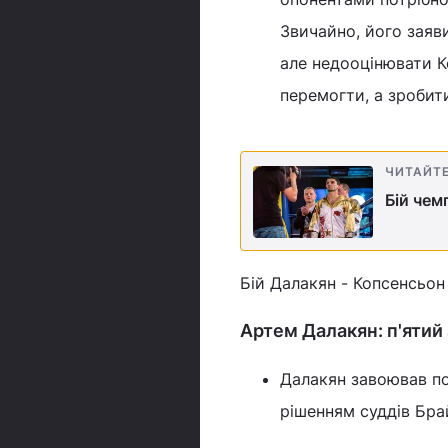
Звичайно, його заяв
але недооцінювати Ко
перемогти, а зробит
ЧИТАЙТ
Бій чем
Бій Далакян - Копсенсьон
Артем Далакян: п'ятий
Далакян завоював по
рішенням суддів Бра