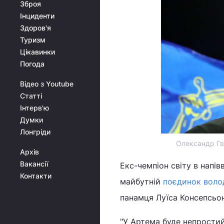
Зброя
Інциденти
Здоров'я
Туризм
Цікавинки
Погода
Відео з Youtube
Статті
Інтерв'ю
Думки
Лонгріди
Олександр Гв
Архів
Вакансії
Екс-чемпіон світу в напі
Контакти
майбутній
поєдинок воло
панамця Луїса Консепсьон
"У Артема буде непростий