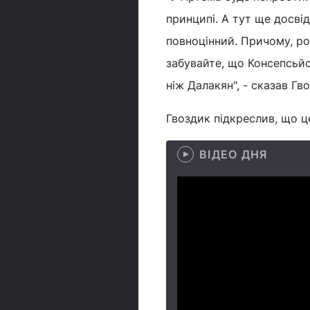
принципі. А тут ще досві
повноцінний. Причому, ро
забувайте, що Консепсьйо
ніж Далакян", - сказав Гв
Гвоздик підкреслив, що ц
ВІДЕО ДНЯ