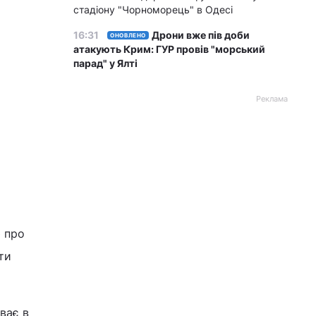
стадіону "Чорноморець" в Одесі
16:31
Дрони вже пів доби
ОНОВЛЕНО
атакують Крим: ГУР провів "морський
парад" у Ялті
Реклама
ю про
ти
ває в