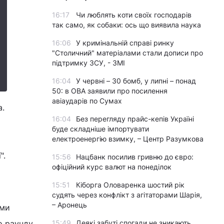
16:17
Чи люблять коти своїх господарів
так само, як собаки: ось що виявила наука
16:06
У кримінальній справі ринку
"Столичний" матеріалами стали дописи про
підтримку ЗСУ, - ЗМІ
16:04
У червні – 30 бомб, у липні – понад
50: в ОВА заявили про посилення
авіаударів по Сумах
а.
16:04
Без перегляду прайс-кепів Україні
буде складніше імпортувати
електроенергію взимку, – Центр Разумкова
".
15:56
Нацбанк посилив гривню до євро:
офіційний курс валют на понеділок
15:51
Кіборга Оловаренка шостий рік
судять через конфлікт з агітаторами Шарія,
– Аронець
ими
 раунду.
15:49
Деякі забуті спогади не зникають