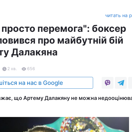
читать на 
 просто перемога": боксер
ловився про майбутній бій
іту Далакяна
2 хв.
656
іться на нас в Google
ажає, що Артему Далакяну не можна недооцінюв