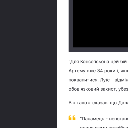
"Для Консепсьона цей бій
Артему вже 34 роки і, якщо
поквапитися. Луїс - відм
обов'язковий захист, убез
Він також сказав, що Дал
"Панамець - непоган
опонентами потрібно