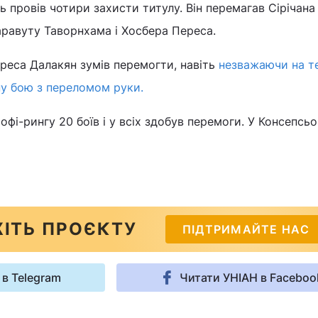
ь провів чотири захисти титулу. Він перемагав Сірічана
аравуту Таворнхама і Хосбера Переса.
реса Далакян зумів перемогти, навіть
незважаючи на т
ну бою з переломом руки.
офі-рингу 20 боїв і у всіх здобув перемоги. У Консепсьо
ІТЬ ПРОЄКТУ
ПІДТРИМАЙТЕ НАС
 в Telegram
Читати УНІАН в Faceboo