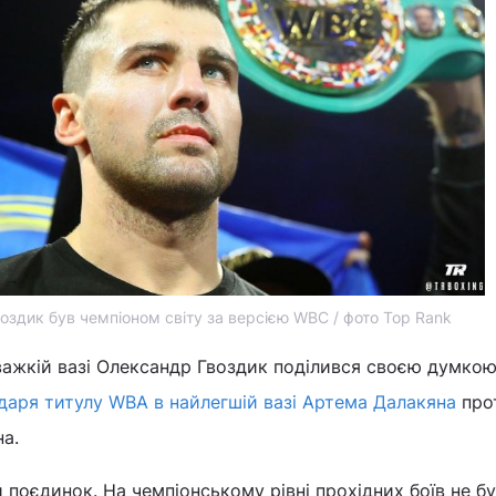
оздик був чемпіоном світу за версією WBC / фото Top Rank
вважкій вазі Олександр Гвоздик поділився своєю думко
даря титулу WBA в найлегшій вазі Артема Далакяна
про
а.
 поєдинок. На чемпіонському рівні прохідних боїв не бу