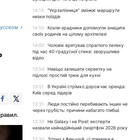
14:14
"Укрзалізниця" змінює маршрути
низки поїздів
русском
14:10
Козли-зрадники допомогли знищити
своїх родичів на цілому архіпелазі
14:00
Чоловік врятував спраглого лелеку
ь
під час 40-градусної спеки: зворушливе
відео
13:54
Навіщо залишати серветку на
підлозі: простий трюк для кухні
13:51
В Україні стрімко дорожчає оренда:
Київ серед лідерів
13:31
Люди постійно перебивають інших не
через грубість: причини набагато глибші
равил.
13:30
Не Galaxy і не Pixel: експерти
назвали найнадійніший смартфон 2026 року
13:30
Згідно з фен-шуй, ці помилки в