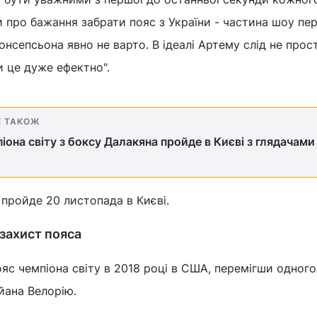
и про бажання забрати пояс з України - частина шоу пе
нсепсьона явно не варто. В ідеалі Артему слід не прос
и це дуже ефектно".
Е ТАКОЖ
піона світу з боксу Далакяна пройде в Києві з глядачами
 пройде 20 листопада в Києві.
 захист пояса
яс чемпіона світу в 2018 році в США, перемігши одног
йана Велорію.