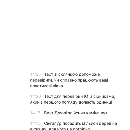
14:25
Тест зі склянкою допоможе
перевірити, чи справно працюють ваші
пластикові вікна
14:20
Тест для перевірки IQ із сірниками,
який з першого погляду долають одиниці
14:17
Брат Джолі здійснив камінг-аут
14:15
Сінгапур посадить мільйон дерев на
вулицях: для чого це потрібно