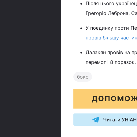
Після цього українец
Грегоріо Леброна, С
У поєдинку проти Пе
провів більшу части
Далакян провів на пр
перемог і 8 поразок.
бокс
ДОПОМОЖ
Читати УНІАН