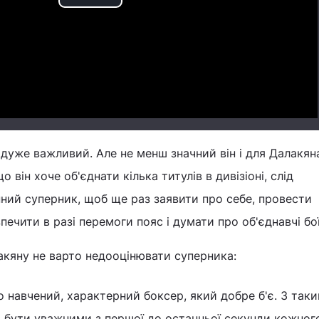
Play
Video
 дуже важливий. Але не менш значний він і для Далакян
 він хоче об'єднати кілька титулів в дивізіоні, слід
інний суперник, щоб ще раз заявити про себе, провести
печити в разі перемоги пояс і думати про об'єднавчі бої
акяну не варто недооцінювати суперника:
о навчений, характерний боксер, який добре б'є. З так
 бути уважними з першої до останньої секунди кожного