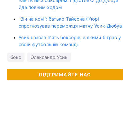
навіть не з боксером: підготовка до Дюбуа
йде повним ходом
"Він на коні": батько Тайсона Ф'юрі
спрогнозував переможця матчу Усик-Дюбуа
Усик назвав п'ять боксерів, з якими б грав у
своїй футбольній команді
бокс
Олександр Усик
ПІДТРИМАЙТЕ НАС