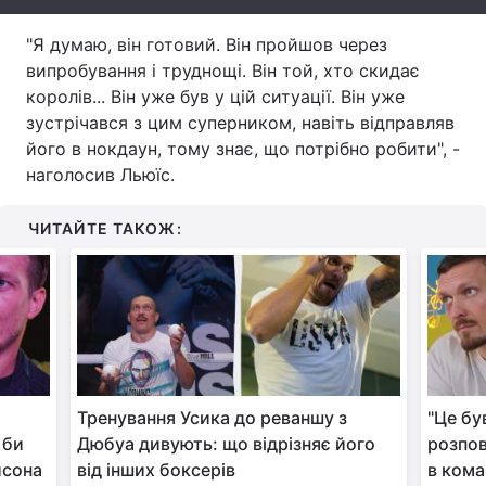
Тема оформлення
"Я думаю, він готовий. Він пройшов через
випробування і труднощі. Він той, хто скидає
королів... Він уже був у цій ситуації. Він уже
зустрічався з цим суперником, навіть відправляв
його в нокдаун, тому знає, що потрібно робити", -
наголосив Льюїс.
ЧИТАЙТЕ ТАКОЖ:
Тренування Усика до реваншу з
"Це бу
 би
Дюбуа дивують: що відрізняє його
розпов
йсона
від інших боксерів
в кома