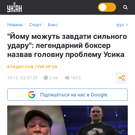
›
›
Новини
Спорт
Бокс
рус
"Йому можуть завдати сильного
удару": легендарний боксер
назвав головну проблему Усика
ВЛАДИСЛАВ ГРИГОР'ЄВ
10:12, 03.07.25
2 хв.
1823
Підпишіться на нас в Google