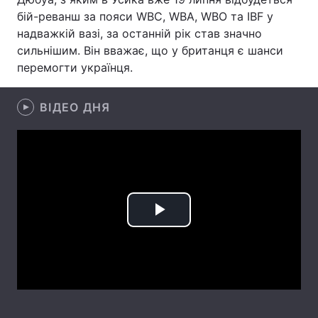
бій-реванш за пояси WBC, WBA, WBO та IBF у
Лонгріди
надважкій вазі, за останній рік став значно
сильнішим. Він вважає, що у британця є шанси
перемогти українця.
Відео з Youtube
Статті
Інтерв'ю
Думки
ВІДЕО ДНЯ
Архів
Вакансії
Контакти
Послуги
Play
Video