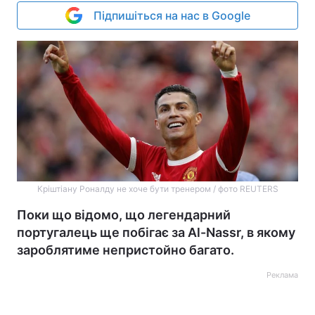
Підпишіться на нас в Google
Кріштіану Роналду не хоче бути тренером / фото REUTERS
Поки що відомо, що легендарний
португалець ще побігає за Al-Nassr, в якому
зароблятиме непристойно багато.
Реклама