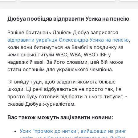
Дюбуа пообіцяв відправити Усика на пенсію
Раніше британець Даніель Дюбуа заприсягся
відправити українця Олександра Усика на пенсію
,
коли вони битимуться на Вемблі в поєдинку за
чемпіонські титули WBC, WBA, WBO і IBF у
надважкій вазі. За його словами, цей бій може
стати останнім для українського чемпіона.
"Я вийду туди, щоб завдати якомога більше
шкоди. Ці речі відбуваються не просто так, і я
просто буду готовий відібрати в нього титули", -
сказав Дюбуа журналістам.
Вас також можуть зацікавити новини:
Усик "промок до нитки", вийшовши на ринг