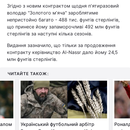
Згідно з новим контрактом щодня п'ятиразовий
володар "Золотого м'яча" зароблятиме
непристойно багато - 488 тис. фунтів стерлінгів,
що принесе йому запаморочливі 492 млн фунтів
стерлінгів за наступні кілька сезонів.
Видання зазначило, що тільки за продовження
контракту керівництво Al-Nassr дало йому 24,5
млн фунтів стерлінгів.
ЧИТАЙТЕ ТАКОЖ:
далом
Український футбольний арбітр
Роналд