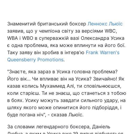
Знаменитий британський боксер
Леннокс Льюїс
Головна
Війна
заявив, що у чемпіона світу за версіями WBC,
WBA і WBO в суперважкій вазі Олександра Усика
Україна
Політика
є одна проблема, яка може вплинути на його бої.
Таку заяву він зробив в інтерв'ю
Економіка
Світ
Frank Warren's
Queensberry Promotions
.
Спорт
Наука
"Знаєте, яка зараз в Усика головна проблема?
Його вік... Чи впливає він на Усика? Звичайно! Як
Техно і зв'язок
Лайт
казав колись Мухаммед Алі, ти сповільнюєшся,
Зброя
Інциденти
коли старієш. Ти не знаєш, що станеться з тобою
в боях. Усику можуть завдати сильного удару, на
Здоров'я
Туризм
шляху якого може опинитися його підборіддя, і
буде погана ніч", - сказав Льюїс.
Цікавинки
Погода
За словами легендарного боксера, Даніель
Екологія
Регіони
Дюбуа, з яким в Усика вже 19 липня відбудеться