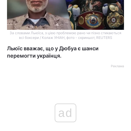
За словами Льюїса, з цією проблемою рано чи пізно стикаються
всі боксери / Колаж УНІАН, фото - скриншот, REUTERS
Льюїс вважає, що у Дюбуа є шанси
перемогти українця.
Реклама
ad