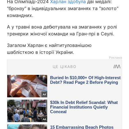
На Олімпіаді-2024
Харлан здобула
дві медалі:
"бронзу" в індивідуальних змаганнях та "золото"
командних.
А у травні вона дебютувала на змаганнях у ролі
тренерки жіночої команди на Гран-прі в Сеулі.
Загалом Харлан є найтитулованішою
шаблісткою в історії України.
Реклама