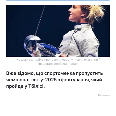
Харлан розповіла про плани повернутися у змагання /
instagram.com/olgakharlan
Вже відомо, що спортсменка пропустить
чемпіонат світу-2025 з фехтування, який
пройде у Тбілісі.
Реклама