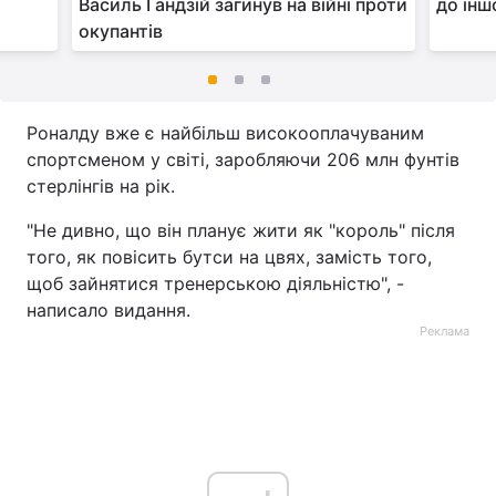
Василь Гандзій загинув на війні проти
до інш
окупантів
Роналду вже є найбільш високооплачуваним
спортсменом у світі, заробляючи 206 млн фунтів
стерлінгів на рік.
"Не дивно, що він планує жити як "король" після
того, як повісить бутси на цвях, замість того,
щоб зайнятися тренерською діяльністю", -
написало видання.
Реклама