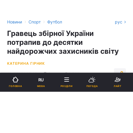
›
›
Новини
Спорт
Футбол
рус
Гравець збірної України
потрапив до десятки
найдорожчих захисників світу
КАТЕРИНА ГІРНИК
10:44, 01.07.25
2 хв.
1520
RU
МОВА
ГОЛОВНА
РОЗДІЛИ
ПОГОДА
ЛАЙТ
Підпишіться на нас в Google